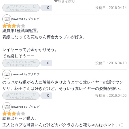
続きを読む
え恋人いても骨の髄まで二次元に生きてるなって感じが徹底してい
ブクログレビューは
投稿日
:
2016.04.14
0
て子気味良かったです(笑)
いいねできません
powered by ブクログ
総員第1種戦闘配置。

表紙になってる花ちゃん樺倉カップルが好き。

レイヤーってお金かかりそう。

でも楽しそうーー
ブクログレビューは
投稿日
:
2016.04.10
0
いいねできません
powered by ブクログ
のっけから嫌がる人に珍装をさせようとする糞レイヤーの話でウン
ザリ。花子さんは好きだけど。そういう糞レイヤーの姿勢が嫌い。
ブクログレビューは
投稿日
:
2016.04.05
0
いいねできません
powered by ブクログ
続巻出た～と購入。

主人公カプも可愛いんだけどカバクラさんと花ちゃんはホント、に