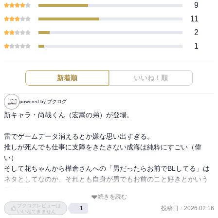
9
11
2
1
新着順
いいね！順
powered by ブクログ
新キャラ・尚哉くん（宏嵩の弟）が登場。

雷でゲームデータ消えるとか嫌な思い出すぎる。

推しが死んでも仕事に支障をきたさない成海は純粋にすごい（偉
い）

そして花ちゃんから樺倉さんへの「男だったらお前でBLしてる」は
ネタとしてなのか、それとも自身が男でもお前のこと好きとかいう
愛情表現なのか、どっちなんだ…。
続きを読む
ブクログレビューは
投稿日
:
2026.02.16
1
いいねできません