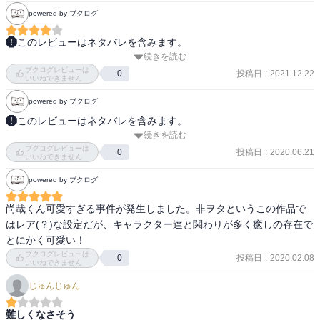
powered by ブクログ
このレビューはネタバレを含みます。
続きを読む
異性登場、兄弟でしたというのはよくあるパターンだが

ブクログレビューは
尚ちゃんのキャラは本当にのほほんとしていて癒やされる。

投稿日
:
2021.12.22
0
いいねできません
一見似ていないようでいてちゃんと兄弟の似方をしている見た目、

powered by ブクログ
でも中身はなんと非オタという設定も良い。

このレビューはネタバレを含みます。
続きを読む
元カレかと思って慌てる樺倉先輩がめちゃくちゃ良い人である。

【あらすじ】

ブクログレビューは
隠れ腐女子の成海と重度のゲーヲタの宏嵩は、樺倉と小柳の先輩カ
投稿日
:
2020.06.21
0
いいねできません
オタク同士でもジャンル違いなので、アニメイトでの買物も

ップルに見守られながらも相変わらずな日々を送っているが、恋人
powered by ブクログ
片方に付き合うとかではなくて自由行動で後ほど集合

になっても変わらない距離感に二人はヲタクならではの恋のジレン
というサバサバしたやり方なのが面白い。

マを感じたり･･･？　さらに新キャラ尚哉（非ヲタ）の登場でますま
尚哉くん可愛すぎる事件が発生しました。非ヲタというこの作品で
す盛り上がりをみせるヲタ恋第２巻　まだまだ恋は難しい!　今回も
はレア(？)な設定だが、キャラクター達と関わりが多く癒しの存在で
過去のエピソードも少し描かれていて、宏嵩が昔からちゃんと成海
キュンキュンとニヤニヤ詰め込みすぎでおおくりいたします。
とにかく可愛い！
のことが好きなのがわかって微笑ましかった。
ブクログレビューは
投稿日
:
2020.02.08
0
いいねできません
じゅんじゅん
難しくなさそう