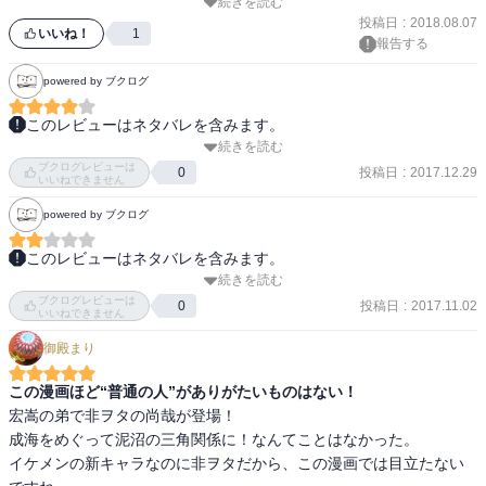
続きを読む
投稿日
:
2018.08.07
いいね！
1
報告する
powered by ブクログ
このレビューはネタバレを含みます。
続きを読む
まさかの第二弾です。

ブクログレビューは
投稿日
:
2017.12.29
0
いいねできません
ヲタクが恋をすると何気に拗らせている分難しいのだが。

powered by ブクログ
同じ趣味なら問題ないのだ。

が。

このレビューはネタバレを含みます。
この2つのカップルは・・・微妙・・・

続きを読む
ヲタクに恋は難しいの二巻です。

ブクログレビューは
今回は、宏嵩＆成海のカップルの他に樺倉＆小柳のカップルもたく
投稿日
:
2017.11.02
0
新キャラ、宏嵩の弟尚哉登場。宏嵩の7つ下。

いいねできません
さん出て来ます。ここはここで楽しいカップルかと。特に二人の職
兄貴と違う属性で・・・戸惑うわ。

御殿まり
場と私生活のギャップとかが。

相変わらずのドタバタありの。

この漫画ほど“普通の人”がありがたいものはない！
ゲーヲタの宏嵩が、腐女子な成海を「成海のことはもう手遅れと思
爆笑ありの。

宏嵩の弟で非ヲタの尚哉が登場！

って諦めてます」と言っちゃいます。コラコラ！！手遅れはお互い
妄想ありまくりの漫画です。
成海をめぐって泥沼の三角関係に！なんてことはなかった。

様だっての！！とツッコミを入れたのは自分だけではないでしょ
イケメンの新キャラなのに非ヲタだから、この漫画では目立たない
う。
