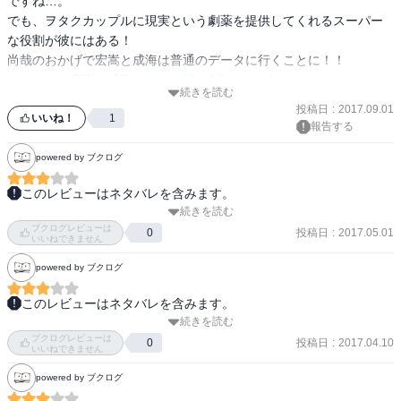
ですね…。

でも、ヲタクカップルに現実という劇薬を提供してくれるスーパー
この巻から宏嵩の弟の尚哉君が出て来ます。まさかの非ヲタです。
な役割が彼にはある！

兄がヲタクだからといって、弟がヲタクとは限りませんものね。う
尚哉のおかげで宏嵩と成海は普通のデータに行くことに！！

ちも漫画、本大好きなのは自分ですが、姉は自分がおすすめして、
貸した漫画くらいしか読まない感じです。(そして中々返ってこな
続きを読む
い）そんな非ヲタの弟の前で、まさか尚哉が非ヲタであることを知
投稿日
:
2017.09.01
いいね！
1
らずヲタク丸出しの会話をしてしまうという…。意味の分からない
報告する
尚哉君は「専門用語ですか？」と。

powered by ブクログ
いや、本当に非ヲタの前でヲタクな話してしまった時は焦りますよ
このレビューはネタバレを含みます。
ね。やっちまった！！って本当に思いますもん。やっべぇ！！この
続きを読む
新キャラ登場．

友だち、ヲタクばらしてなかった！！と言うときの焦りっぷりと言
ブクログレビューは
ノッポで眼鏡なゲーオタの弟ですってよ．

投稿日
:
2017.05.01
0
いいねできません
ったら。

でも一般人．

powered by ブクログ
口が「ω」みたいな感じでしたね．

過去に、ヲタバレしていない友だちに「面白い所があるんだよ
こいつもノッポなんだけど

このレビューはネタバレを含みます。
ー。」とまん〇らけに連れていかれ、「ヲタク発言しないように気
中身というか雰囲気は子犬的だよな．

続きを読む
・尚哉、登場

をつけないと！！」と必死になった

ブクログレビューは
・デート計画？

投稿日
:
2017.04.10
過去が自分にもあります。

0
それなりに面白かったよ．
いいねできません
powered by ブクログ
「あててんのよ！」「あたってねーんだよ」

さて、この巻のラストで「デート」しようと言う話になります。ゲ