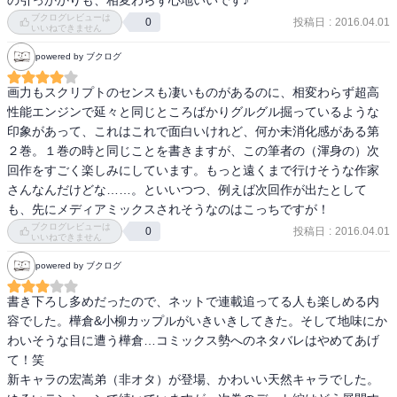
の引っかかりも、相変わらず心地いいです♪
ブクログレビューは
投稿日
:
2016.04.01
0
いいねできません
powered by ブクログ
画力もスクリプトのセンスも凄いものがあるのに、相変わらず超高
性能エンジンで延々と同じところばかりグルグル掘っているような
印象があって、これはこれで面白いけれど、何か未消化感がある第
２巻。１巻の時と同じことを書きますが、この筆者の（渾身の）次
回作をすごく楽しみにしています。もっと遠くまで行けそうな作家
さんなんだけどな……。といいつつ、例えば次回作が出たとして
も、先にメディアミックスされそうなのはこっちですが！
ブクログレビューは
投稿日
:
2016.04.01
0
いいねできません
powered by ブクログ
書き下ろし多めだったので、ネットで連載追ってる人も楽しめる内
容でした。樺倉&小柳カップルがいきいきしてきた。そして地味にか
わいそうな目に遭う樺倉…コミックス勢へのネタバレはやめてあげ
て！笑

新キャラの宏嵩弟（非オタ）が登場、かわいい天然キャラでした。
