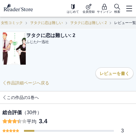
はじめて
会員登録
サインイン
検索
女性コミック
ヲタクに恋は難しい
ヲタクに恋は難しい: 2
レビュー一覧
ヲタクに恋は難しい: 2
ふじた
/
一迅社
レビューを書く
作品詳細ページへ戻る
この作品の1巻へ
総合評価
（
30
件）
3.4
平均
3