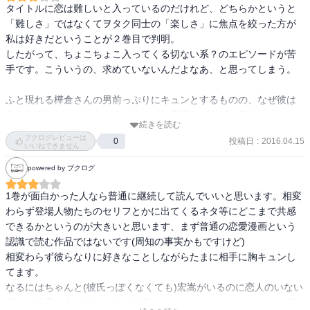
タイトルに恋は難しいと入っているのだけれど、どちらかというと
タクで羨ましい限り(笑)
「難しさ」ではなくてヲタク同士の「楽しさ」に焦点を絞った方が
私は好きだということが２巻目で判明。

したがって、ちょこちょこ入ってくる切ない系？のエピソードが苦
手です。こういうの、求めていないんだよなあ、と思ってしまう。

ふと現れる樺倉さんの男前っぷりにキュンとするものの、なぜ彼は
自らを漢としながらも女性にあまりに安易にブスブス言うのでしょ
続きを読む
うか。私が花ちゃんの友達だったら、花ちゃんの後ろから樺倉さん
ブクログレビューは
投稿日
:
2016.04.15
0
がブスブス言うたびに撃ち落としているであろう。

いいねできません
それとも、実はブスって言われて喜ぶ女子がマジョリティーなの
powered by ブクログ
か…？まさか…。

1巻が面白かった人なら普通に継続して読んでいいと思います。相変
２巻から登場する尚哉くんが、どストライクでした。あれで彼もヲ
わらず登場人物たちのセリフとかに出てくるネタ等にどこまで共感
タクだったら、言うことないのにな笑。
できるかというのが大きいと思います、まず普通の恋愛漫画という
認識で読む作品ではないです(周知の事実かもですけど)

相変わらず彼らなりに好きなことしながらたまに相手に胸キュンし
てます。

なるにはちゃんと(彼氏っぽくなくても)宏嵩がいるのに恋人のいない
新キャラ君の方が本物の「リア充」っぽいところとか、こいつら例