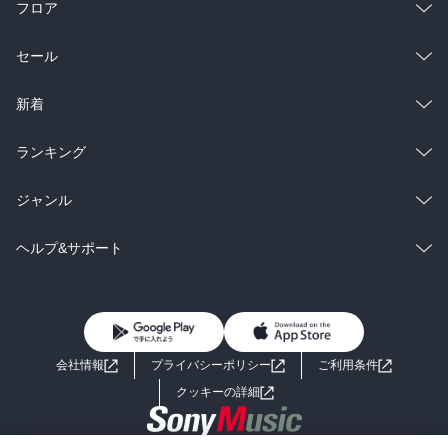
フロア
総合
コミック
セール
ラノベ
小説
総合
コミック
新着
雑誌・グラビア
ビジネス・実用
ラノベ
小説
総合
コミック
ランキング
BL・TL
雑誌・グラビア
ビジネス・実用
ラノベ
小説
総合
コミック
ジャンル
BL・TL
雑誌・グラビア
ビジネス・実用
ラノベ
小説
コミック
男性コミック
ヘルプ&サポート
BL・TL
雑誌・グラビア
ビジネス・実用
女性コミック
コミック誌
初めての方へ
ヘルプ
BL・TL
ライトノベル
男子向けラノベ
よくあるご質問
お問い合わせ
会社情報
プライバシーポリシー
ご利用条件
女子向けラノベ
小説
利用規約
クッキーの詳細
国内小説
海外小説