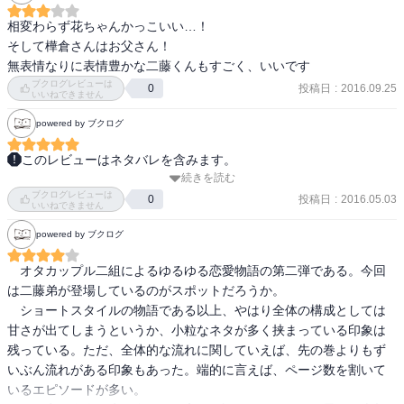
相変わらず花ちゃんかっこいい…！

そして樺倉さんはお父さん！

無表情なりに表情豊かな二藤くんもすごく、いいです
ブクログレビューは
投稿日
:
2016.09.25
0
いいねできません
powered by ブクログ
このレビューはネタバレを含みます。
続きを読む
花ちゃんかわいいよ。日曜の朝の樺倉・小柳カプがかわいいよ。ベ
ブクログレビューは
ッドサイドというかヘッドボードのネックレスがかわいいよ。。。
投稿日
:
2016.05.03
0
いいねできません
powered by ブクログ
　オタカップル二組によるゆるゆる恋愛物語の第二弾である。今回
は二藤弟が登場しているのがスポットだろうか。

　ショートスタイルの物語である以上、やはり全体の構成としては
甘さが出てしまうというか、小粒なネタが多く挟まっている印象は
残っている。ただ、全体的な流れに関していえば、先の巻よりもず
いぶん流れがある印象もあった。端的に言えば、ページ数を割いて
いるエピソードが多い。
