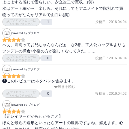
よによする感じで愛らしい。夕立改二で買収…(笑)

次はデート編か～　楽しみ。それにしてもアニメイトで階別れて買
物ってのがなんかリアルで面白い(笑)
ブクログレビューは
投稿日
:
2016.04.04
1
いいねできません
powered by ブクログ
へぇ、宏嵩ってお兄ちゃんなんだぁ、な2巻。主人公カップルよりも
ツンデレの樺倉☓小柳の方が楽しくなってきた……。
ブクログレビューは
投稿日
:
2016.04.04
0
いいねできません
powered by ブクログ
このレビューはネタバレを含みます。
続きを読む
相変わらずゲームネタは脇が甘いなと思いつつ、安定のヲタクライ
ブクログレビューは
フ。 

投稿日
:
2016.04.02
0
いいねできません
樺倉先輩は安い男だな！（笑 

powered by ブクログ
まさか3巻に引くとは思わなかったけど3巻も楽しみ。
【元レイヤーだからわかること】

ほんと最近の造形といったらアートの世界ですよね。燃えます。心