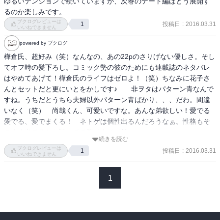
ゆるいテンションで続いていますが、次巻のデート編はどう展開す
るのか楽しみです。
ブクログレビューは
投稿日
:
2016.03.31
1
いいねできません
powered by ブクログ
樺倉氏、超好み（笑）なんなの、あの22pのさりげない優しさ。そし
てオフ時の髪下ろし。コミック勢の彼のためにも連載誌のネタバレ
はやめてあげて！樺倉氏のライフはゼロよ！（笑）ちなみに花子さ
んとセットだと更にいとをかしです♪　　非ヲタはパターン青なんで
すね。うちだとうちら夫婦以外パターン青ばかり、、、だわ。間違
いなく（笑）　尚哉くん、可愛いですな。あんな弟欲しい！愛でる
愛でる、愛でまくる！　ネトゲは個性出るんだろうなぁ。性格もそ
のまま出てるから読んでて腹イタイ（笑）
続きを読む
ブクログレビューは
投稿日
:
2016.03.31
1
いいねできません
1