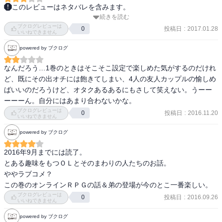
相も変わらず、うまくいきすぎるただの恋愛もの。

ーセンとか、アニメイトとかじゃない、普通のデート。はてさてど
このレビューはネタバレを含みます。
うなる事やら。
続きを読む
1巻と比べるとヲタネタ少ないかなぁ(´・ω・)

しかし失恋ピアスはよくわかるようなわからないような。

ブクログレビューは
どっかといえば、恋愛より。

投稿日
:
2017.01.28
0
結局、女のほうだけスレてんだよね。

いいねできません
男のほうが悪いというかふがいない感じになってるけど

powered by ブクログ
最後の宏高の笑った顔はもう鼻からトマトジュース大量発生もの
そういうわけでもないでしょ。
(^q^)

なんだろう…1巻のときはそこそこ設定で楽しめた気がするのだけれ
雷のお話は、なるちゃんの優しさがあってほっこりしたー(*^^*)

ど、既にその出オチには飽きてしまい、4人の友人カップルの愉しめ
先輩二人組のお話もあって面白かったです！

ばいいのだろうけど、オタクあるあるにもさして笑えない。うーー
相変わらず、花ちゃんイケメン………！
ーーーん。自分にはあまり合わないかな。
ブクログレビューは
投稿日
:
2016.11.20
0
いいねできません
powered by ブクログ
2016年9月までには読了。

とある趣味をもつＯＬとそのまわりの人たちのお話。

ややラブコメ？

この巻のオンラインＲＰＧの話＆弟の登場が今のとこ一番楽しい。
ブクログレビューは
投稿日
:
2016.09.26
0
いいねできません
powered by ブクログ