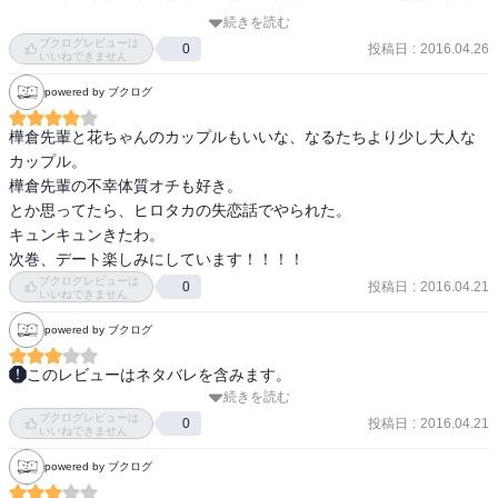
　その点で今巻は先の巻よりも高めの評価をしていて、星四つ半相
続きを読む
当と評価している。ただ、さすがに年一という刊行速度の問題は気
ブクログレビューは
投稿日
:
2016.04.26
0
になるところだ。
いいねできません
powered by ブクログ
樺倉先輩と花ちゃんのカップルもいいな、なるたちより少し大人な
カップル。

樺倉先輩の不幸体質オチも好き。

とか思ってたら、ヒロタカの失恋話でやられた。

キュンキュンきたわ。

次巻、デート楽しみにしています！！！！
ブクログレビューは
投稿日
:
2016.04.21
0
いいねできません
powered by ブクログ
このレビューはネタバレを含みます。
続きを読む
1年ぶりに新刊が出たので１巻どんなだったっけ？と読み直してから
ブクログレビューは
読んだ。あぁ、こういう話だったね(笑)１巻と同様に分かるネタと分
投稿日
:
2016.04.21
0
いいねできません
からんネタがあったな。笑かしてくれるのもあったけど。新キャラ
powered by ブクログ
でヒロタカの弟登場。ヲタではない彼の存在がこの巻の癒しであり
笑いのツボだったｗｗ彼とのギャップとかね。みんな楽しそうなヲ