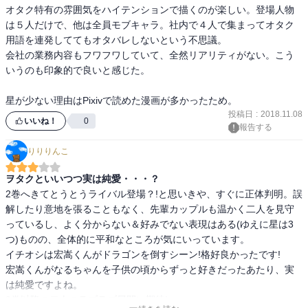
オタク特有の雰囲気をハイテンションで描くのが楽しい。登場人物
は５人だけで、他は全員モブキャラ。社内で４人で集まってオタク
用語を連発しててもオタバレしないという不思議。

会社の業務内容もフワフワしていて、全然リアリティがない。こう
いうのも印象的で良いと感じた。

星が少ない理由はPixivで読めた漫画が多かったため。
投稿日
:
2018.11.08
いいね！
0
報告する
りりりんこ
ヲタクといいつつ実は純愛・・・？
2巻へきてとうとうライバル登場？!と思いきや、すぐに正体判明。誤
解したり意地を張ることもなく、先輩カップルも温かく二人を見守
っているし、よく分からない＆好みでない表現はある(ゆえに星は3
つ)ものの、全体的に平和なところが気にいっています。

イチオシは宏嵩くんがドラゴンを倒すシーン!格好良かったです!

宏嵩くんがなるちゃんを子供の頃からずっと好きだったあたり、実
は純愛ですよね。

3巻以降の二人のラブラブ展開に期待!