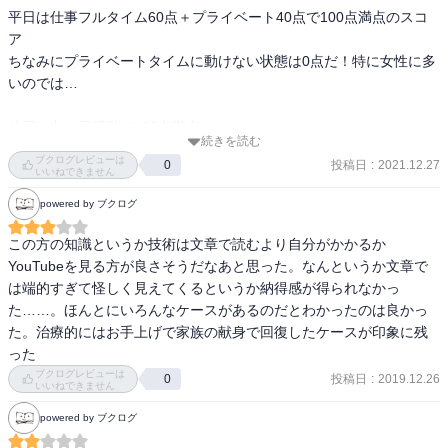
平日は仕事フルタイム60点＋プライベート40点で100点満点のスコ
ア

ちなみにプライベートタイムに動けない状態は0点だ！特に女性に多
いのでは…

休日は丸一日活動で100点満点

続きを読む
限られた時間活動で40点

ブクログレビューは
投稿日
:
2021.12.27
0
１日ソファorベッドで0点

いいねできません
powered by ブクログ
1週間のフルスコアは700点

この方の知識というか技術は文章で読むより自分がかかるか
ダウンする2、3ヶ月前って、仕事残業でプライベート0点、1週間の
YouTubeを見る方が良さそうだなあと思った。なんというか文章で
スコア300点になってた、、

は端的すぎて怪しく見えてくるというか納得感が得られなかっ
た……。ほんとにいろんなケースがあるのだとわかったのは良かっ
仕事ってついつい「ハマって」しまうけど、ハマると長期的なスコ
た。治療的にはお手上げで家族の献身で回復したケースが印象に残
アとしては落ちるんよな。

った
やらなきゃいけないときってエネルギーの見積り間違うとの鋭いご
ブクログレビューは
投稿日
:
2019.12.26
0
いいねできません
指摘(^_^;)

powered by ブクログ
プライベートには食生活、入浴、ジムなども含まれるので、この時