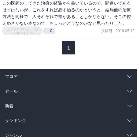
間を削りすぎると健康を損なう。

この医師のしてきた治療の経験から書いているので、間違いである
また、好きなことをするときには心のエネルギーは増えるのだ！

はずはないが、これをすれば必ず治るのかというと、結局他の治療
ということで、仕事への「ハマり」を制御して週間スコアを維持す
方法と同様で、人それぞれで差がある、としかならない。そこの控
るのが、目下のテーマになりそうだ。

えめさがない本なので、ちょっとどうなのかなと思ったりした。
ブクログレビューは
投稿日
:
2019.05.12
0
いいねできません
食事についても詳しく書かれている。

産婦人科の血液検査で貯蔵鉄が三分の一と言われたし、血の気のあ
1
フロア
総合
コミック
セール
ラノベ
小説
総合
コミック
新着
雑誌・グラビア
ビジネス・実用
ラノベ
小説
総合
コミック
ランキング
BL・TL
雑誌・グラビア
ビジネス・実用
ラノベ
小説
総合
コミック
ジャンル