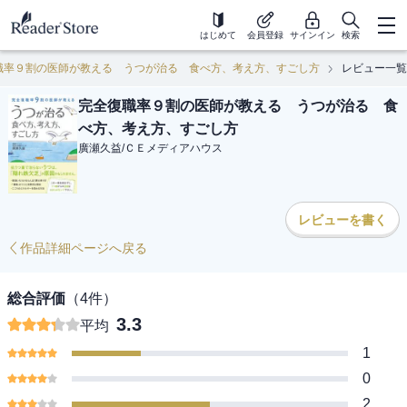
はじめて
会員登録
サインイン
検索
職率９割の医師が教える うつが治る 食べ方、考え方、すごし方
レビュー一覧
完全復職率９割の医師が教える うつが治る 食
べ方、考え方、すごし方
廣瀬久益
/
ＣＥメディアハウス
レビューを書く
作品詳細ページへ戻る
総合評価
（
4
件）
3.3
平均
1
0
2