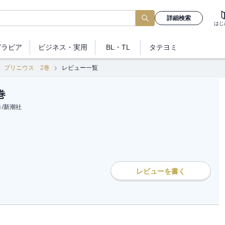
詳細検索
はじ
グラビア
ビジネス
・実用
BL・TL
タテヨミ
プリニウス 2巻
レビュー一覧
巻
き
/
新潮社
レビューを書く