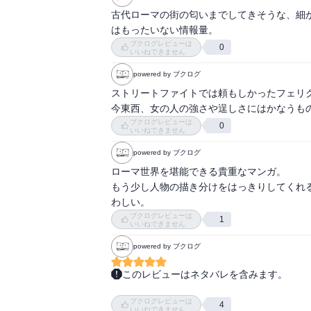
古代ローマの街の匂いまでしてきそうな、細
はもったいない情報量。
ブクログレビューは
0
いいねできません
powered by ブクログ
ストリートファイトでは頼もしかったフェリ
今東西、女の人の強さや逞しさにはかなうも
ブクログレビューは
0
いいねできません
powered by ブクログ
ローマ世界を堪能できる貴重なマンガ。

もう少し人物の描き分けをはっきりしてくれ
わしい。
ブクログレビューは
1
いいねできません
powered by ブクログ
このレビューはネタバレを含みます。
うぉぅ！ますます面白い！高度に発達した都市
ブクログレビューは
たく無い！とか。パニス(パン)の種類とか。

4
いいねできません