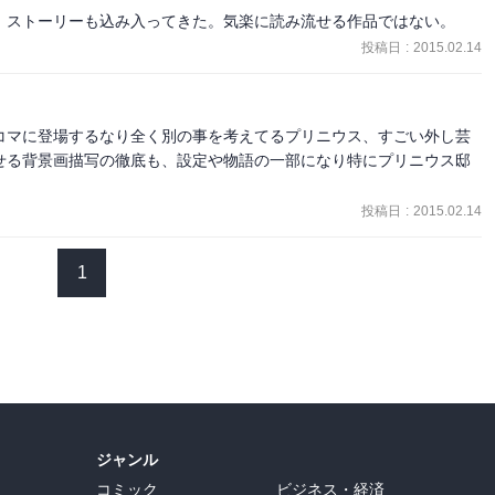
、ストーリーも込み入ってきた。気楽に読み流せる作品ではない。
投稿日
:
2015.02.14
コマに登場するなり全く別の事を考えてるプリニウス、すごい外し芸
せる背景画描写の徹底も、設定や物語の一部になり特にプリニウス邸
投稿日
:
2015.02.14
1
ジャンル
コミック
ビジネス・経済