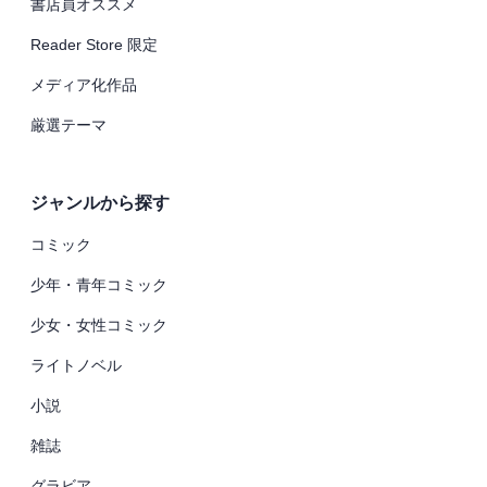
書店員オススメ
Reader Store 限定
メディア化作品
厳選テーマ
ジャンルから探す
コミック
少年・青年コミック
少女・女性コミック
ライトノベル
小説
雑誌
グラビア