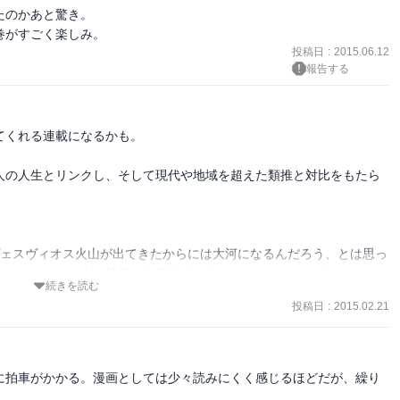
のかあと驚き。

巻がすごく楽しみ。
投稿日
:
2015.06.12
報告する
くれる連載になるかも。

人の人生とリンクし、そして現代や地域を超えた類推と対比をもたら
ヴェスヴィオス火山が出てきたからには大河になるんだろう、とは思っ
きた。これはユダヤ戦役も当然出てくるし、あとはどこかでオトとガ
続きを読む
投稿日
:
2015.02.21
にしようと思った人がかつていただろうか？なんか、すごく貴重なも
に拍車がかかる。漫画としては少々読みにくく感じるほどだが、繰り