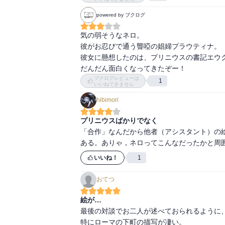
powered by ブクログ
そしてネロ！ネロに対するプリニウスの評価
細なネロはその空気を感じてますます捻れて
気の弱そうなネロ。

彼がお忍びで通う聾啞の娼婦プラウティナ。

水道管の技師の出てくるくだりも面白い。本
彼女に懸想したのは、プリニウスの書記エウク
らず文明論にも発展。フェリクスの嫁も10年
だんだん面白くなってきたぞー！
ブクログレビューは
1
それにしても、ここまで画面の描き込みが濃
いいねできません
さん」もなかなかの描き込みで感心したが、
hibimori
ホンマ尊敬する。

プリニウスの書斎に踏み込んだシーンには震
プリニウスばかりでなく
の演出で脳内再生された。無音でドーンと写
「合作」なんだから他者（アシスタント）の
すごく気になる。隅々まで手を抜かない、大変
ある。ありゃ，ネロってこんなだったかと周
いいね！
1
ツボなセリフもたくさんあった。ヤマザキ氏
「ユピテルに尻の穴狙われてんのか？ボウズ
おてつ
と面白い）「メスというのは基本的に夏に欲
は大して困らないはずだ！」「まぁ〜あんた
絵が…
まだたくさん。面白い…
最後の対談でお二人が述べておられるように、
特にローマの下町の描写が凄い。
