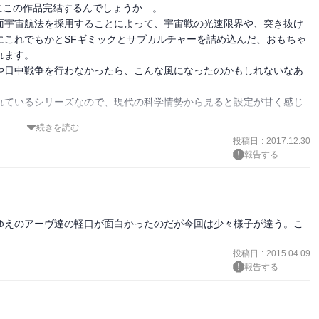
にこの作品完結するんでしょうか…。

面宇宙航法を採用することによって、宇宙戦の光速限界や、突き抜け
ワクしかない第一部のラストです。

にこれでもかとSFギミックとサブカルチャーを詰め込んだ、おもちゃ
ます。

や日中戦争を行わなかったら、こんな風になったのかもしれないなあ
ないと完結まで読むことはできない……

れているシリーズなので、現代の科学情勢から見ると設定が甘く感じ
簡単に侵略を許すのかちょっと疑問ですが（クリューヴ王国がハニア
かい考察は詳しい方に任せるとして、面白かった！

続きを読む
を期待して!

投稿日
:
2017.12.30
報告する
ゆえのアーヴ達の軽口が面白かったのだが今回は少々様子が達う。こ
投稿日
:
2015.04.09
報告する