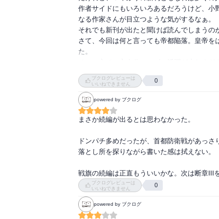
ゆっくりお身体をいたわって頂いて、お元気で
作者サイドにもいろいろあるだろうけど、小
頂きたいと思います。

なる作家さんが目立つような気がするなぁ。

それでも新刊が出たと聞けば読んでしまうのが
書き手様も読者も元気であってこそ、

さて、今回は何と言っても帝都陥落。皇帝を
一緒に歩いて行けるのですし。
た。

その一方で、主人公コンビの活躍が少なすぎ？
それとも、主人公たちの恋愛よりもアーヴの歴
ブクログレビューは
0
何にしても、内容を忘れないうちに第２部が
いいねできません
powered by ブクログ
まさか続編が出るとは思わなかった。

ドンパチ多めだったが、首都防衛戦があっさ
落とし所を探りながら書いた感は拭えない。

戦旗の続編は正直もういいかな。次は断章III
ブクログレビューは
0
いいねできません
powered by ブクログ