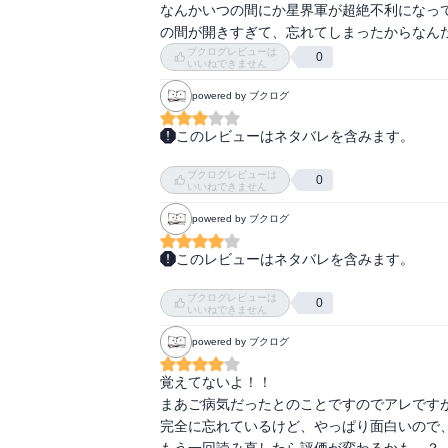
なんかいつの間にか星界軍が超絶不利になっ
の間が開きすぎて、忘れてしまったからなん
ブクログレビューは
0
いいねできません
powered by ブクログ
このレビューはネタバレを含みます。
何年ぶりだろう？

ブクログレビューは
無理矢理終わらせた感はぬぐえないが、終わら
0
いいねできません
あとがきには第一部とか書いてあるが、第二部
powered by ブクログ
皇帝ラマージュが近衛艦隊と共に戦死、年寄
このレビューはネタバレを含みます。
この戦争には負けるが、ドゥサーニュを新皇帝
ひさしぶり！

アーヴは偉い人が先頭にたって犠牲になるとこ
ブクログレビューは
本屋の漫画コーナーで、漫画版の帯にて知った
0
でも予想外の裏切り(?)があったとはいえ、
いいねできません
不覚！　と思って買いに行きました。

powered by ブクログ
戦旗1～3までのジントとラフィールよりの
格でかわゆい！）ちょっとだるくなったりもし
覚えてないよ！！

まあご病気だったとのことですのでアレですが
どうなるんだと思いながら、いつ出るかわから
完全に忘れているけど、やっぱり面白いので、
作者も大病にかかっておられたらしく・・・
もう一回読み直したら評価が変わるかも…？