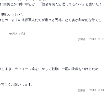
いらして

野○由美とか田中○樹とか、『読者を何だと思ってるの？』と言いたく
悲しいけれど。

はじめ、多くの退役軍人たちが粛々と死地に赴く姿が印象的な巻でし


続きを読む
史記述にシフトしていくのかな？

投稿日
:
2013.09.08
始まることを祈ります。
りしすぎ。ラフィール達を生かして戦旗に一応の決着をつけるために
を宜しくお願いします。
投稿日
:
2013.08.14