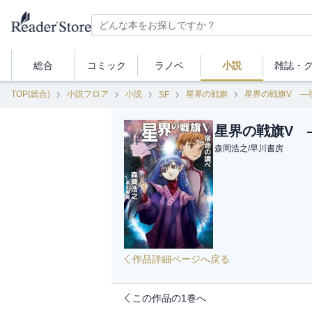
総合
コミック
ラノベ
小説
雑誌・
TOP(総合)
小説フロア
小説
星界の戦旗
星界の戦旗V ―
SF
星界の戦旗V 
森岡浩之
/
早川書房
作品詳細ページへ戻る
この作品の1巻へ