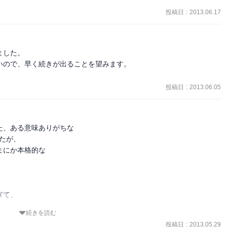
。ちなみに私はかなり前に見たアニメも好きだ。

投稿日
:
2013.06.17
した。

ので、早く続きが出ることを望みます。

投稿日
:
2013.06.05
、ある意味ありがちな

いたが、

にか本格的な

て、

のは、

続きを読む
投稿日
:
2013.05.29