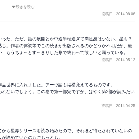
続きを読む
く散ります。

投稿日
:
2014.08.08
ょう。

ているのに。

かった。ただ、話の展開とか中途半端過ぎて満足感は少ない。星も３
感じ。作者の体調等でこの続きが出版されるのかどうか不明だが、最
。

か、もうちょっとすっきりした形で終わって欲しいと願っている。
投稿日
:
2014.05.12
からどう

状態に

品世界に入れました。アーヴ語も結構覚えてるものです。

われないでしょう。この巻で第一部完ですが、はやく第2部が読みたい
投稿日
:
2014.04.25
てから星界シリーズを読み始めたので、それほど待たされていないの
すが

が諦めていたのもごもっとも。
