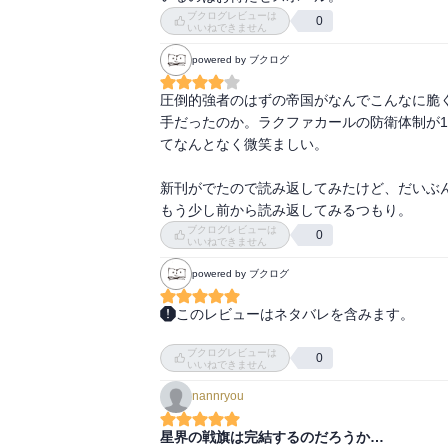
ブクログレビューは
0
いいねできません
powered by ブクログ
圧倒的強者のはずの帝国がなんでこんなに脆
手だったのか。ラクファカールの防衛体制が
てなんとなく微笑ましい。

新刊がでたので読み返してみたけど、だいぶ
もう少し前から読み返してみるつもり。
ブクログレビューは
0
いいねできません
powered by ブクログ
このレビューはネタバレを含みます。
＊＊ネタバレ注意＊＊

ブクログレビューは
0
いいねできません
もやもやしかなかった4巻から一転、物語は急
nannryou
これぞスペースオペラ！の艦隊戦。危機に陥る
星界の戦旗は完結するのだろうか…
（地理的に）引き裂かれる姉と弟。
