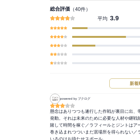
総合評価
（
40
件）
3.9
平均
新着
powered by ブクログ
懸念はありつつも遂行した作戦が裏目に出、
発動。それは未来のために必要な人材や継戦
賭して時間を稼ぐ／ラフィールとジントはア
巻き込まれつついまだ居場所を得られない／
いるのはお待たせスポール。