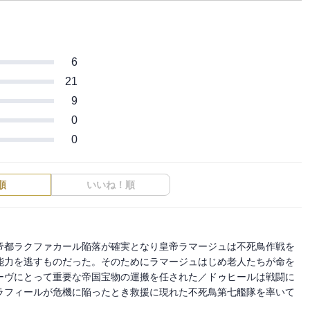
6
21
9
0
0
順
いいね！順
帝都ラクファカール陥落が確実となり皇帝ラマージュは不死鳥作戦を
能力を逃すものだった。そのためにラマージュはじめ老人たちが命を
ーヴにとって重要な帝国宝物の運搬を任された／ドゥヒールは戦闘に
ラフィールが危機に陥ったとき救援に現れた不死鳥第七艦隊を率いて