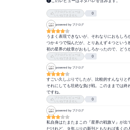
このレビューはネタバレを含みます。
ラクファカール陥落。

ブクログレビューは
遷都すべく避難を始めた皇帝の艦船も、あえな
0
いいねできません
powered by ブクログ
なぜ、消え行くものはこんなにも美しいのでし
どうせならば未来は明るいほうがいいに決まっ
うまく表現できないが、それなりにおもしろ
つか４つで悩んだが、とりあえず４つという
またも「未来」を託されたジントとラフィール
初の星界の紋章がおもしろかったので、どう
ブクログレビューは
0
黙ってすっこんでいるはずもないアーヴがここ
いいねできません
帝都を再建し、その地位を回復させて、平和な
powered by ブクログ
なってゆくのか。

すごい久しぶりでしたが、比較的すんなりと作
第二部の読みどころになってきますね。

それにしても壮絶な負け戦。このままでは終
ですね。
あとがきを拝見して、著者の森岡さんが

ブクログレビューは
0
いいねできません
ご病気でいらしたことを今頃知りました。

powered by ブクログ
どんなことも生きていらしてこそ。

私自身はたまたまこの『星界の戦旗Ⅴ』が出
続きはまだ？と、読者は貪欲なので思いがちで
だけれど、９年ぶりの新刊ともなれば多くの人