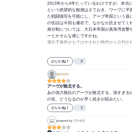
2013年から4年たっているわけですが、本当
という絶望的な観測はさておき、ワープに平
とうとうラフィールが皇太女になるというワク
た戦闘描写を可能にし、アーブ帝国という器
ジントは前巻より登場多め。

の缶詰は今回も健在で、なかなか読ませてくれ
身分制については、大日本帝国が真珠湾攻撃
でもおそらく作者も読者もアーヴ並みの寿命が
ーとかそんな感じですかね。

遺伝子操作がもてはやされた時代から公刊さ
能力的にも優れているアーヴがなんでこうも
るかもしれないですが、面白いです。

連邦に囲まれてるのは分かってるのに……）細
続きを読みたい同士が購入して続刊がでること
特に206Pの2人の上皇の掛け合いが好き
いいね！
0
guusan
アーヴが敗北する。
あの強力無比のアーヴが敗北する。強すぎる
の先、どうなるのか早く続きが続みたい。
いいね！
3
powered by ブクログ