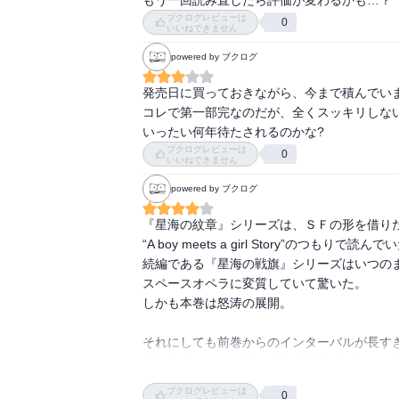
としていましたが、案外時間がたっていますね
ブクログレビューは
0
次は考えているとのこと。

いいねできません
楽しみに待っていようと思います。
powered by ブクログ
発売日に買っておきながら、今まで積んでいま
コレで第一部完なのだが、全くスッキリしない
いったい何年待たされるのかな?
ブクログレビューは
0
いいねできません
powered by ブクログ
『星海の紋章』シリーズは、ＳＦの形を借りた
“A boy meets a girl Story”のつもりで読んで
続編である『星海の戦旗』シリーズはいつのま
スペースオペラに変質していて驚いた。

しかも本巻は怒涛の展開。

それにしても前巻からのインターバルが長すぎ
それまでのストーリーを全く憶えていなかった
我ながら情けなかった。

ブクログレビューは
0