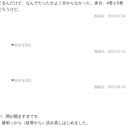
てるんだけど、なんでだったかよく分からなかった。多分、4巻と5巻
だろうけど。
投稿日
:
2013.07.24
続きを読む
せたことはうれしい。

投稿日
:
2013.07.21
始まるの？

り中心の帝都防衛団も捨て身の防衛。その間に命からがら遷都する。

として再起するところでおしまい。

続きを読む
ろがスゴイ。

よ、５巻のことを。

投稿日
:
2013.06.23
いきなり帝都が陥落するまでヤラれる？
話から、帝国と戦争の話になり（ラフィールの弟くんがなかなかいい性
ましたが、一気に話は進み、第一部完。

。間が開きすぎです。

ないけれど続きを待ちます。

最初っから（紋章から）読み直しはじめました。

もともとそれほど定期的に本を出される作者でもないので、のほほん