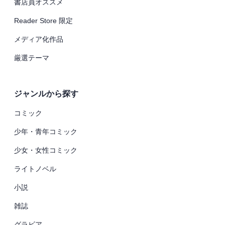
書店員オススメ
Reader Store 限定
メディア化作品
厳選テーマ
ジャンルから探す
コミック
少年・青年コミック
少女・女性コミック
ライトノベル
小説
雑誌
グラビア