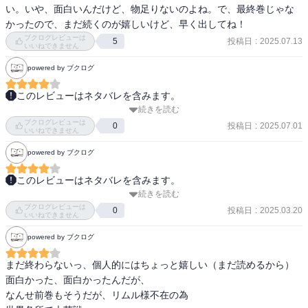
フェルドウェイの暗躍でミリムが暴走して、誰も止められないのだ
い。いや、面白いんだけど、物足りないのよね。で、最終巻じゃな
が、その時に過去の暴走ではギィとラミリスが止めたエピソード出
かったので、まだ続くのが嬉しいけど、早く出してね！
てきて、ラミリスが本当はスゴいやつだったのがチラッとだけ書か
ブクログレビューは
投稿日
:
2025.07.13
5
いいねできません
れていたのが面白かった。
powered by ブクログ
このレビューはネタバレを含みます。
続きを読む
思い出しながら読むので色々大変です。

ブクログレビューは
投稿日
:
2025.07.01
0
いいねできません
あとがき先に読んだのでリムルが出てこないのは織り込み済みでし
powered by ブクログ
たが、ラストに出てきた時はほっとしました。

緊迫感あふれるバトルもいいけど転スラはリムルが出ないとだめだ
このレビューはネタバレを含みます。
よね。

続きを読む
長かった笑。前作より一年以上経ち内容がうろ覚えでしたがなんと
ブクログレビューは
か完走です。そして今回では終わらなかった笑。ギィ対ヴェルザー
投稿日
:
2025.03.20
0
ユウキも戻って来たけどザマァな状況にはスッキリです。

いいねできません
ドは様子見が続くが双方共に思惑がありそう。天通閣では滅界竜イ
死んでほしいわけでは無いからちょうど良い加減です。
powered by ブクログ
ヴァラージェ率いる幻獣族とオールスターの戦い。たまにどなたか
思い出せない人もいましたがそこは大人の対応で乗り切る。暴走ミ
まだ終わらないっ、個人的にはちょっと嬉しい（まだ読めるから）

リムとフェルドウェイには魔導王朝サリオンの天帝母子、レオン、
面白かった、面白かったんだが、

ザラリオ。ユウキ一味が帰還してリムルも漸く帰還した。説明文が
なんせ前巻もそうだが、リムル様不在の為

すごく冗長に感じたけどそれもきっと必要だったんだろうな。次回