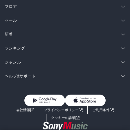
フロア
総合
コミック
セール
ラノベ
小説
総合
コミック
新着
雑誌・グラビア
ビジネス・実用
ラノベ
小説
総合
コミック
ランキング
BL・TL
雑誌・グラビア
ビジネス・実用
ラノベ
小説
総合
コミック
ジャンル
BL・TL
雑誌・グラビア
ビジネス・実用
ラノベ
小説
コミック
男性コミック
ヘルプ&サポート
BL・TL
雑誌・グラビア
ビジネス・実用
女性コミック
コミック誌
初めての方へ
ヘルプ
BL・TL
ライトノベル
男子向けラノベ
よくあるご質問
お問い合わせ
会社情報
プライバシーポリシー
ご利用条件
女子向けラノベ
小説
利用規約
クッキーの詳細
国内小説
海外小説