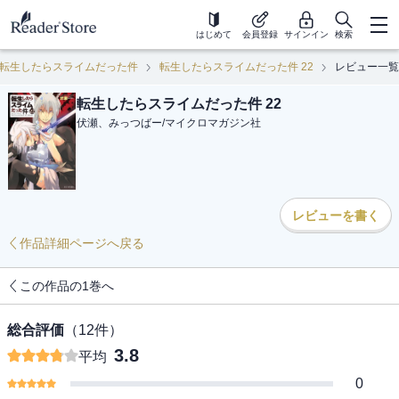
はじめて
会員登録
サインイン
検索
転生したらスライムだった件
転生したらスライムだった件 22
レビュー一覧
転生したらスライムだった件 22
伏瀬、みっつばー
/
マイクロマガジン社
レビューを書く
作品詳細ページへ戻る
この作品の1巻へ
総合評価
（
12
件）
3.8
平均
0