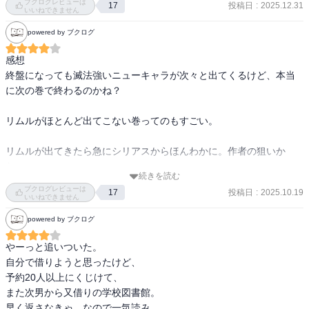
ブクログレビューは
投稿日
:
2025.12.31
17
いいねできません
転スラももうそろそろ終盤で次巻が最終巻とのことらしいです。

powered by ブクログ
次巻も楽しみにしています。
感想

終盤になっても滅法強いニューキャラが次々と出てくるけど、本当
に次の巻で終わるのかね？

リムルがほとんど出てこない巻ってのもすごい。

リムルが出てきたら急にシリアスからほんわかに。作者の狙いか
な。

続きを読む
ブクログレビューは
投稿日
:
2025.10.19
17
いいねできません
あらすじ

powered by ブクログ
テスタロッサは、ギィとヴェルザードの闘いを観察して、第三者の
存在に気づく。ヴェルザードに協力していたのはあらゆる者の始祖
やーっと追いついた。

トワイライトだった。

自分で借りようと思ったけど、

予約20人以上にくじけて、

テスタロッサは虚無の力を操り、トワイライトを封じ込める。これ
また次男から又借りの学校図書館。

によりヴェルザードの手を一つ減らす。

早く返さなきゃ、なので一気読み。
