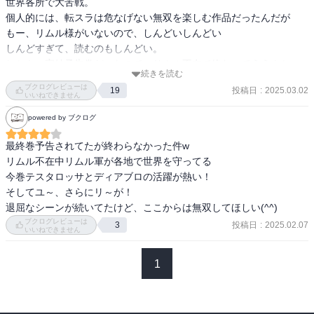
世界各所で大苦戦。

クライマックス？早く読みたい。
個人的には、転スラは危なげない無双を楽しむ作品だったんだが

もー、リムル様がいないので、しんどいしんどい

しんどすぎて、読むのもしんどい。

しかも、完結予告巻だったので、リムル不在で終わってええんか

続きを読む
と、（このまま終わったら暴れるしかない、、）と思いながら

ブクログレビューは
投稿日
:
2025.03.02
19
９割がた辛い気持ちで読み進んだので、

いいねできません
あんまり手放しで幸せな読書体験とはならんかった。

powered by ブクログ
とはいえ、読了感はわるくない。

早く続きが読みたいが、終わってほしくもない

最終巻予告されてたが終わらなかった件w

ビミョウなファンごころなのだった。
リムル不在中リムル軍が各地で世界を守ってる

今巻テスタロッサとディアブロの活躍が熱い！

そしてユ～、さらにリ～が！

退屈なシーンが続いてたけど、ここからは無双してほしい(^^)
ブクログレビューは
投稿日
:
2025.02.07
3
いいねできません
1