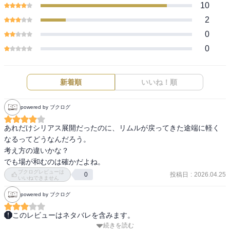
10
2
0
0
新着順
いいね！順
powered by ブクログ
あれだけシリアス展開だったのに、リムルが戻ってきた途端に軽く
なるってどうなんだろう。

考え方の違いかな？

ブクログレビューは
投稿日
:
2026.04.25
0
いいねできません
powered by ブクログ
このレビューはネタバレを含みます。
続きを読む
ギィとヴェルザード戦がメイン。死んだはずのキャラが復活した