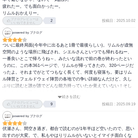
疲れたー。でも面白かったー。

一方、神樹に暴走したミリムとフェルドウェイが迫っていた。フェ
リムルおかえりー。
ルドウェイの相手はザラリオが、ミリムの相手はエルメシア、シル
ブクログレビューは
投稿日
:
2025.10.02
2
いいねできません
ビア、レオンでするが、エルメシアが追い詰められる。そこにクロ
エが現れて、ミリムの相手をする。

powered by ブクログ
天通閣は、ルミナスの呼びかけで強者が集まり、結界をはる。そこ
ついに最終局面(今年中に出るあと1冊で最後らしい)。リムルが虚無
にジャヒルが現れ、ルミナスを妨害するが、復活したユウキによっ
空間のような場所に飛ばされ、シエルさんといつでも帰れるねー、
て倒される。

一番良いとこで帰ろうね～、みたいな流れで前の巻が終わったとい
うのに、この本361ページで、リムルが帰ってきたの、320ページだ
フェルドウェイは、ザラリオたちの相手をしていたが、そこにディ
ったよ。それまでがとてつもなく長くて、何度も寝落ち。要はリム
アブロが現れる。ディアブロは虚無の力を取り込み、互角の闘いを
ル陣営とフェルドウェイ陣営の各地での争い詳細なんだけど、久し
する。危機を感じたフェルドウェイはミリムに神樹の破壊を命ず
ぶりに読むと誰が誰でどんな能力持っていたか覚えていない！そし
る。そこにリムルが現れ、問題を全て解決する。ミリムを正気に戻
てこれまでが長すぎ＆人多すぎで自分のあらすじメモよんでもさっ
続きを読む
し、ディアブロを助けてフェルドウェイを倒す。

ぱりついていけない。ダメダメじゃん。本当にこれ、続けて読んだ
ブクログレビューは
投稿日
:
2025.09.19
9
らもっと面白いんだろうな。

いいねできません
ヴェルザードは奥の手を見せるがギィにやられる。

ディアブロがめちゃくちゃ活躍して、リムル愛ゆえに能力超越した
powered by ブクログ
りとか、ユウキが裏切者だったのにさらに大きな敵の前になんとな
フェルドウェイの企みはほぼ防がれたが、イヴァラージェは門から
くまた仲間っぽく共闘していたりとか(ユウキたちも飛ばされたのに
伏瀬さん、間空き過ぎ。都合で読むのが1年半ほど空いたので、思い
侵入しようとしていた。
戻ってくるときの感じが大阪モードで楽しい)。

出すのが大変。で、私もやはりリムルがいないとイマイチ面白くな