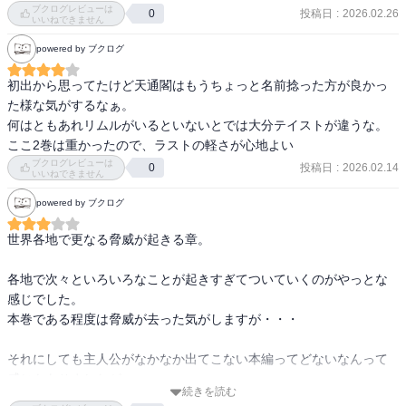
ブクログレビューは
り、「からのぉ〜」って感じの展開。

投稿日
:
2026.02.26
0
いいねできません
私はハッピーエンドが好きなのであまり気にならないけど、気にな
powered by ブクログ
る人もいるかもなぁと思った。

終わりに向けて色んなところからキャラが集まっているけど、転ス
初出から思ってたけど天通閣はもうちょっと名前捻った方が良かっ
ラはキャラが多いので時間空けて読むとこれ誰だっけ？が頻発。最
た様な気がするなぁ。

終巻楽しみ。
何はともあれリムルがいるといないとでは大分テイストが違うな。
ここ2巻は重かったので、ラストの軽さが心地よい
ブクログレビューは
投稿日
:
2026.02.14
0
いいねできません
powered by ブクログ
世界各地で更なる脅威が起きる章。

各地で次々といろいろなことが起きすぎてついていくのがやっとな
感じでした。

本巻である程度は脅威が去った気がしますが・・・

それにしても主人公がなかなか出てこない本編ってどないなんって
感じもありましたが・・・

続きを読む
そう考えると主人公の偉大さを感じる本巻であった気がします。
