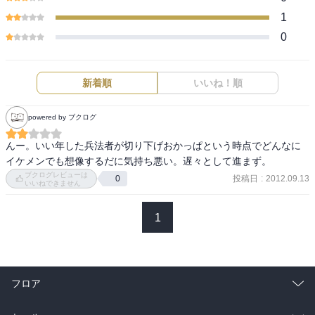
1
0
新着順
いいね！順
powered by ブクログ
んー。いい年した兵法者が切り下げおかっぱという時点でどんなに
イケメンでも想像するだに気持ち悪い。遅々として進まず。
ブクログレビューは
投稿日
:
2012.09.13
0
いいねできません
1
フロア