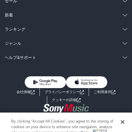
総合
コミック
セール
ラノベ
小説
総合
コミック
新着
雑誌・グラビア
ビジネス・実用
ラノベ
小説
総合
コミック
ランキング
BL・TL
雑誌・グラビア
ビジネス・実用
ラノベ
小説
総合
コミック
ジャンル
BL・TL
雑誌・グラビア
ビジネス・実用
ラノベ
小説
コミック
男性コミック
ヘルプ&サポート
BL・TL
雑誌・グラビア
ビジネス・実用
女性コミック
コミック誌
初めての方へ
ヘルプ
BL・TL
ライトノベル
男子向けラノベ
よくあるご質問
お問い合わせ
会社情報
プライバシーポリシー
ご利用条件
女子向けラノベ
小説
利用規約
クッキーの詳細
国内小説
海外小説
Copyright 2017 - 2026 Sony Music Entertainment(Japan) Inc.
By clicking “Accept All Cookies”, you agree to the storing of
ミステリー
SF
Information on the site is for the Japan domestic market only
cookies on your device to enhance site navigation, analyze
powered by