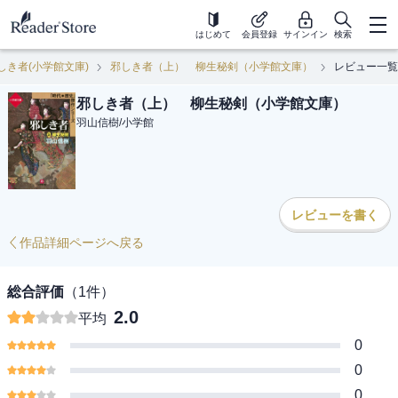
はじめて
会員登録
サインイン
検索
しき者(小学館文庫)
邪しき者（上） 柳生秘剣（小学館文庫）
レビュー一覧
邪しき者（上） 柳生秘剣（小学館文庫）
羽山信樹
/
小学館
レビューを書く
作品詳細ページへ戻る
総合評価
（
1
件）
2.0
平均
0
0
0