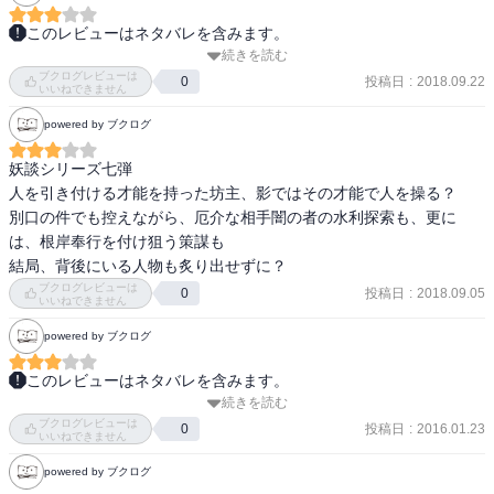
このレビューはネタバレを含みます。
続きを読む
海辺に流れ着いた異国風の娘。美女付きの安房に直営地を持つ旗本
ブクログレビューは
の元へ。

投稿日
:
2018.09.22
0
いいねできません
道端に倒れる酔っ払いの男から３文を奪った男をとらえてみると、
powered by ブクログ
自分の名前を「じゅあん」と言う。

白蛇が舟を追って川を渡り、ついて来たと言う。

妖談シリーズ七弾

不思議な事件を追うと、事件の裏にまたしても耶蘇教のさんじゅあ
人を引き付ける才能を持った坊主、影ではその才能で人を操る？

んの影が。

別口の件でも控えながら、厄介な相手闇の者の水利探索も、更に
は、根岸奉行を付け狙う策謀も

芸者の行方不明事件から小力がきになる椀田。

結局、背後にいる人物も炙り出せずに？
本気で嫁にとやっと言えた。

ブクログレビューは
投稿日
:
2018.09.05
0
いいねできません
言葉で人を操るさんじゅあん、元々のところは小悪党なだけかもし
powered by ブクログ
れないが、誰しも持つ不安や不満をもっともらしい言葉と教えで、
幸福感を与えるやり方は、大きなうねりとなった。市民ばかりでな
このレビューはネタバレを含みます。
く、そこの金儲けを見つけた、幕閣にまで力が及んでいた。

続きを読む
耳袋秘帖～妖談編～の第７弾にして完結編。

ブクログレビューは
でも、わかったようなわからなかったような終わり方だったよ。

投稿日
:
2016.01.23
0
いいねできません
読むものを飽きさせない筆力はさすがだ！

妖談シリーズ完結編。
powered by ブクログ
江戸の暗殺集団「闇の者」のラスボスはハッキリしないまま、とり