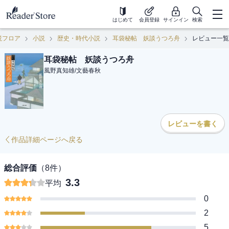
はじめて
会員登録
サインイン
検索
説フロア
小説
歴史・時代小説
耳袋秘帖 妖談うつろ舟
レビュー一覧
耳袋秘帖 妖談うつろ舟
風野真知雄
/
文藝春秋
レビューを書く
作品詳細ページへ戻る
総合評価
（
8
件）
3.3
平均
0
2
5