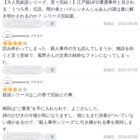
あえずそれを指導していた隠れキリシタンの「さんじゅあん」さん
【大人気妖談シリーズ、堂々完結！】江戸版UFO遭遇事件と目され
は亡くなりました。

る「うつろ舟」伝説。闇の者とバテレンさんじゅあんの謎は遂に解
き明かされるのか？ シリーズ完結篇。
この巻では、マグダラのマリアさんみたいな人が出てきたてたけ
ブクログレビューは
投稿日
:
2014.09.09
0
いいねできません
ど、うまく筋がまとまっていたかは微妙…。

部下の椀田さんの恋が実ったのだけはハッキリわかったけどね(笑)

powered by ブクログ
読み終わってしまった…殺人事件の方も読んでしまうか。物語を紡
生きていくってことはとても大変で、自分の生き方に不安を抱かな
ぐと言う意味で、風野さんの文章の純粋なファンになってしまっ
い人はなかなかいないし、そこに行動の指針をズバっと示してもら
た。
えると、自分で考えるよりも楽だから、それに従っちゃうって人は
ブクログレビューは
投稿日
:
2014.07.03
0
多いのかもしれません。

いいねできません
powered by ブクログ
宗教を信じるのって、案外その方が楽だったりするからってのもあ
るかもね。

妖談シリーズはこの巻で完結との事。

言葉は悪いけれど「神さまがこうしろって言ったんだもん！」って
言い訳になったりもするし…。

椀田は“ご褒美”を手に入れられて、よござんした。

姉のひびきの今後が気になりますし、他にもまだ決着がついていな
妖談編としてはこれで完結だけど、別の方向から耳袋シリーズは続
い感があるので、“殺人事件シリーズ“に引き継がれる事を期待しま
いていって、そのうちスッキリしなかった部分が解明するのかもし
す。
れません。

ブクログレビューは
投稿日
:
2014.03.09
0
まぁ、適度に楽しめたシリーズでした。
いいねできません