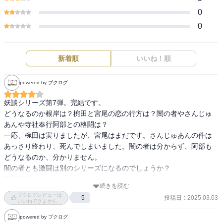
0
0
新着順
いいね！順
powered by ブクログ
妖談シリーズ第7弾。完結です。

どうなるのか根岸は？椀田と宮尾の恋の行方は？闇の者やさんじゅ
あんや寺社奉行阿部との格闘は？

一応、椀田は実りましたが、宮尾はまだです。さんじゅあんの件は
あっさり終わり、死んでしまいました。闇の者は分からず、阿部も
どうなるのか、分かりません。

闇の者とも激闘は別のシリーズになるのでしょうか？

耳袋秘帖シリーズは他にもあるので、ちょっと気になるところで
続きを読む
す。
ブクログレビューは
投稿日
:
2025.03.03
5
いいねできません
powered by ブクログ