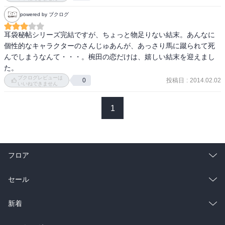
powered by ブクログ
耳袋秘帖シリーズ完結ですが、ちょっと物足りない結末。あんなに
個性的なキャラクターのさんじゅあんが、あっさり馬に蹴られて死
んでしまうなんて・・・。椀田の恋だけは、嬉しい結末を迎えまし
た。
ブクログレビューは
投稿日
:
2014.02.02
0
いいねできません
1
フロア
総合
コミック
セール
ラノベ
小説
総合
コミック
新着
雑誌・グラビア
ビジネス・実用