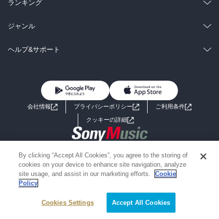
ラノベ
小説
総合
コミック
ランキング
BL・TL
雑誌・グラビア
ビジネス・実用
ラノベ
小説
総合
コミック
ジャンル
BL・TL
雑誌・グラビア
ビジネス・実用
ラノベ
小説
コミック
男性コミック
ヘルプ&サポート
BL・TL
雑誌・グラビア
ビジネス・実用
女性コミック
コミック誌
初めての方へ
ヘルプ
BL・TL
ライトノベル
男子向けラノベ
よくあるご質問
お問い合わせ
会社情報
プライバシーポリシー
ご利用条件
女子向けラノベ
小説
利用規約
クッキーの詳細
国内小説
海外小説
Copyright 2017 - 2026 Sony Music Entertainment(Japan) Inc.
By clicking “Accept All Cookies”, you agree to the storing of
ミステリー
SF
Information on the site is for the Japan domestic market only
cookies on your device to enhance site navigation, analyze
powered by
site usage, and assist in our marketing efforts.
Cookie
Policy
歴史・時代小説
文学
Cookies Settings
Accept All Cookies
雑誌
グラビア写真集