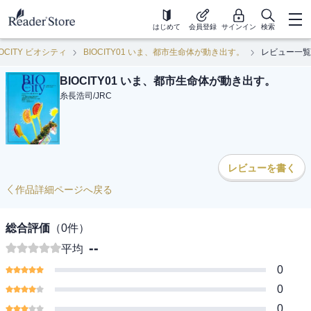
はじめて
会員登録
サインイン
検索
IOCITY ビオシティ
BIOCITY01 いま、都市生命体が動き出す。
レビュー一覧
BIOCITY01 いま、都市生命体が動き出す。
糸長浩司
/
JRC
レビューを書く
作品詳細ページへ戻る
総合評価
（
0
件）
--
平均
0
0
0