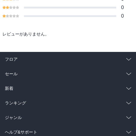
0
0
レビューがありません。
フロア
総合
コミック
セール
ラノベ
小説
総合
コミック
新着
雑誌・グラビア
ビジネス・実用
ラノベ
小説
総合
コミック
ランキング
BL・TL
雑誌・グラビア
ビジネス・実用
ラノベ
小説
総合
コミック
ジャンル
BL・TL
雑誌・グラビア
ビジネス・実用
ラノベ
小説
コミック
男性コミック
ヘルプ&サポート