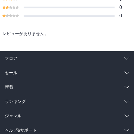
0
0
レビューがありません。
フロア
総合
コミック
セール
ラノベ
小説
総合
コミック
新着
雑誌・グラビア
ビジネス・実用
ラノベ
小説
総合
コミック
ランキング
BL・TL
雑誌・グラビア
ビジネス・実用
ラノベ
小説
総合
コミック
ジャンル
BL・TL
雑誌・グラビア
ビジネス・実用
ラノベ
小説
コミック
男性コミック
ヘルプ&サポート