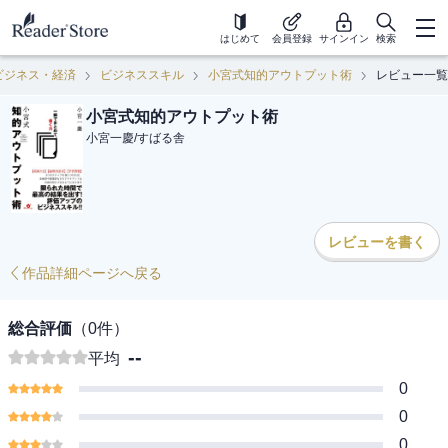
はじめて
会員登録
サインイン
検索
ビジネス・経済
ビジネススキル
小宮式知的アウトプット術
レビュー一覧
小宮式知的アウトプット術
小宮一慶
/
すばる舎
レビューを書く
作品詳細ページへ戻る
総合評価
（
0
件）
--
平均
0
0
0