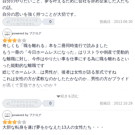
自分のやりたいこと、夢を叶えるために会社を辞め企業した人たち
の話。

自分の思いを強く持つことが大切です。
ブクログレビューは
投稿日
:
2013.06.30
0
いいねできません
powered by ブクログ
奇しくも「職を離れる」本を二冊同時進行で読みました

もう一冊の「今日ホームレスになった」はリストラや倒産で受動的
な離職に対し、今作はやりたい事を仕事にする為に職を離れるとい
った能動的な離職です

総じてホームレス…は男性が、後者は女性が語る形式ですね

これは女性の方が柔軟なのかしたたかなのか…男性の方がプライド
が高くて妥協できないのか？

ただ、これらの本に登場するのはホンの一握りの人々で成功と転落
続きを読む
のボーダーは紙一重なのだという現実がある事は真実なのですよね
ブクログレビューは
投稿日
:
2012.10.29
0
いいねできません
powered by ブクログ
大胆な転身を遂げ夢をかなえた13人の女性たち・・・
