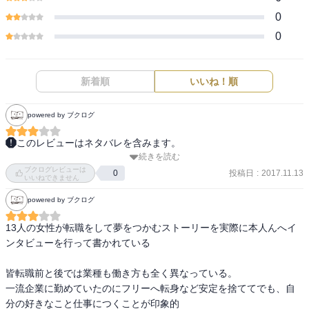
0
0
新着順
いいね！順
powered by ブクログ
このレビューはネタバレを含みます。
続きを読む
俣野千秋

ブクログレビューは
バービー人形のコンセプト：女の子はなんでもできるし、何にだっ
投稿日
:
2017.11.13
0
いいねできません
てなれる

powered by ブクログ
これからこうなりたいという未来の自分の姿を思い描いて夢リスト
を作った

13人の女性が転職をして夢をつかむストーリーを実際に本人んへイ
ンタビューを行って書かれている

矢嶋文子

食卓の基本は野菜。穀物も土からとれるものなので野菜と考える
皆転職前と後では業種も働き方も全く異なっている。

と、ほとんどが野菜で構成。

一流企業に勤めていたのにフリーへ転身など安定を捨ててでも、自
野菜は季節の移ろいと共に姿を変えていく。それを食べる人間の体
分の好きなこと仕事につくことが印象的
