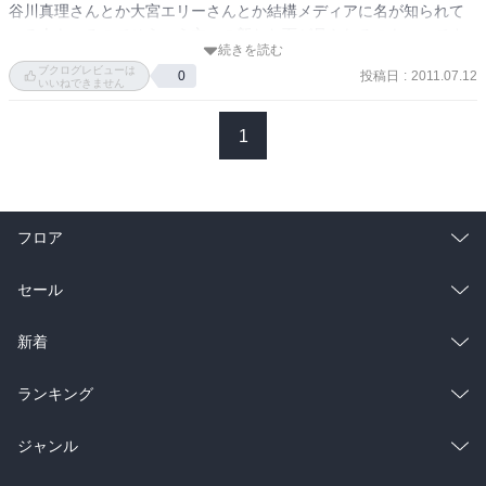
谷川真理さんとか大宮エリーさんとか結構メディアに名が知られて
いる人もいるのでそういう方々の新たな面が見られるのもいいです
続きを読む
ね。
ブクログレビューは
投稿日
:
2011.07.12
0
いいねできません
1
フロア
総合
コミック
セール
ラノベ
小説
総合
コミック
新着
雑誌・グラビア
ビジネス・実用
ラノベ
小説
総合
コミック
ランキング
BL・TL
雑誌・グラビア
ビジネス・実用
ラノベ
小説
総合
コミック
ジャンル