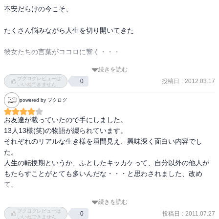
不安だらけの今こそ、

たくさん悩みながら人生を切り開いてきた

彼女たちの言葉がココロに響く・・・

続きを読む
13人13色の転身の仕方があった

ブクログレビューは
投稿日
:
2012.03.17
0
いいねできません
参考になる点、考えが違うな、と思う点、たくさんあった。

powered by ブクログ
自分がやりたい方向に進む人、ちょっとしたきっかけで今がある
お友達が載っていたので手にしました。

人、未来のビジョンが浮かびそれに従って来た人

13人13様(笑)の物語が綴られています。

それぞれのリアルな生き様を垣間見え、興味深く面白い内容でし
何が起こるか分からない人生、今の仕事が合っている合っていない
た。

を決めるのは自分の心次第。

人生の転換期というか、ふとしたキッカケって、自分以外の他人が
もたらすことがとても多いんだな・・・と思わされました、改め
やってみて駄目なら次に行く。

て。

でも、中途半端には終わらせたくない。

続きを読む
皆さんお若いので、まだ人生の通過点に過ぎないかもしれません
ブクログレビューは
投稿日
:
2011.07.27
0
が、それでもそこまでの人生のいろんな出来事を、慎重に言葉を選
いいねできません