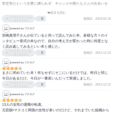
も変わる。季節のものを食べることが大事

安定安心という企業に縛られず、チャンスや新たな人との出会いを
体は食べたもので作られる

前向きに、行動力をもって自分の生き方にあった仕事につくことに
続きを読む
感銘
宮崎真理子

ブクログレビューは
投稿日
:
2016.02.29
0
いいねできません
ベストな選択ではなく、ベターな選択を

筑波大学　社会人大学院

powered by ブクログ
残業なしの条件ではどんなにいいスペックの人間でも雇ってもらえ
宮崎真理子さんが出ていると伺って読んでみた本。多様な方々のイ
ない

ンタビュー形式の本なので、自分の考え方が変わった時に何度とな
諦めないこと。遅くとも歩みを続けること。

く読み返してみるといい本と感じた。
自分のやりたい気持ちが高まるタイミングを逃さない。

ブクログレビューは
投稿日
:
2014.12.23
0
いいねできません
井上由美子

powered by ブクログ
最初は誰もが初心者で、誰も自分が何者になれるかなんてわかりま
せん。

まさに求めていた本！何もせずにそこにいるだけでは、昨日と同じ
最初はおおらかな気持ちでことに当たって、試行錯誤する中で自分
今日があるだけ。今日が一番若いんだって実感しました。
の好きと適正とを照らし合わせながら、ゆっくり模索していけばい
ブクログレビューは
投稿日
:
2014.12.22
0
いいねできません
い。

powered by ブクログ
堀木エリ子

13人の女性の退職や転進。

なりたい自分像をイメージする。（40歳、５０歳。。）

元芸能•マスコミ関係の女性が多いのだけど、それまでいた組織から
イメージが湧いたら、それを実現する為にはどうすればいいかを逆