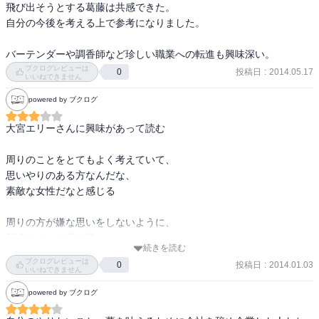
飛び出そうとする葛藤は共感できた。

算して考える。

自分の今後を考える上で参考になりました。

大きな悩みや課題を人に話すことで乗り切る

一つの仕事は3年やって人に教えることができるようになってからや
バーテンダーや調香師など珍しい職業への転進も興味深い。
めた方がいい

ブクログレビューは
投稿日
:
2014.05.17
0
不安や不満は逃れようもないもの

いいねできません
何もやりたいことが見つからないのであれば、今、縁のあることを
powered by ブクログ
生涯かけてやりきる、と決心すること。

そこからステップアップしていけばいい。

大宮エリーさんに興味があって読む

誰にだって可能性は無限にあり、たくさんの道がある。なんでもい
いから何か一つ決心をして、一歩前に進むこと。そこから始めてみ
周りのことをとてもよく考えていて、

ては。
思いやりのある方なんだな、

素敵な女性だなと感じる

周りの方が嫌な思いをしないように、

配慮するのは案外難しいから
続きを読む
ブクログレビューは
投稿日
:
2014.01.03
0
いいねできません
powered by ブクログ