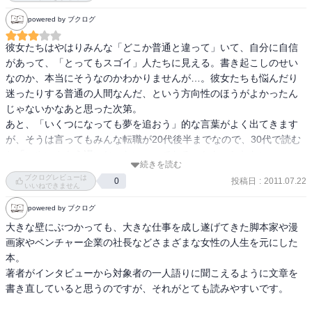
自分のやれることはもっとあるんじゃないか。

びながら伝えてくれています。

powered by ブクログ
仕事で悩んでいる女性は、一読の価値アリです。
などなど、色々悩むけど、結局自分が落ち着くところを自然と選ん
彼女たちはやはりみんな「どこか普通と違って」いて、自分に自信
で、今があるんだと思う。

があって、「とってもスゴイ」人たちに見える。書き起こしのせい
なのか、本当にそうなのかわかりませんが…。彼女たちも悩んだり
生きていくうえで、きっと意味のないことはないんだと思うし。

迷ったりする普通の人間なんだ、という方向性のほうがよかったん
じゃないかなあと思った次第。

落ち込んでプラスにとらえることが難しいときもあるけど、何事も
あと、「いくつになっても夢を追おう」的な言葉がよく出てきます
勉強って思って取り組みたい。

が、そうは言ってもみんな転職が20代後半までなので、30代で読む
それが将来役に立つかもしれないし、知識の幅が広がるかもしれな
と「いやいやもう遅いじゃない」ってなる、かも、しれない。
いし。

続きを読む
ブクログレビューは
投稿日
:
2011.07.22
0
いいねできません
悩んでいる今、出会えて良かった1冊。
powered by ブクログ
大きな壁にぶつかっても、大きな仕事を成し遂げてきた脚本家や漫
画家やベンチャー企業の社長などさまざまな女性の人生を元にした
本。

著者がインタビューから対象者の一人語りに聞こえるように文章を
書き直していると思うのですが、それがとても読みやすいです。
