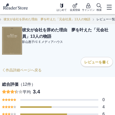
はじめて
会員登録
サインイン
検索
彼女が会社を辞めた理由 夢を叶えた「元会社員」13人の物語
レビュー一覧
彼女が会社を辞めた理由 夢を叶えた「元会社
員」13人の物語
影山惠子
/
ＣＥメディアハウス
レビューを書く
作品詳細ページへ戻る
総合評価
（
12
件）
3.4
平均
0
4
6