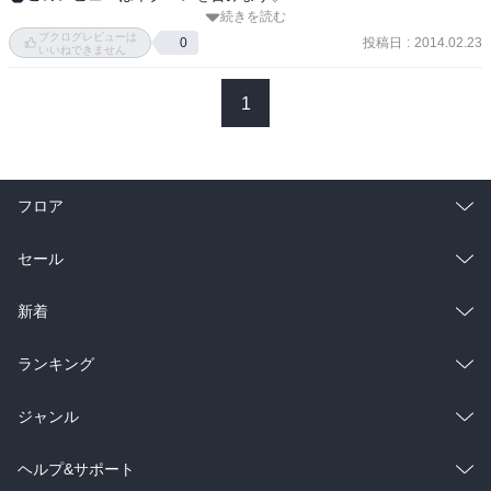
続きを読む
著者40歳前後の作品。後年の落ち着いた丸みのある文章ではなく、
ブクログレビューは
挑戦的な尖った文章が面白い。他の動物から切り離して人間が特別
投稿日
:
2014.02.23
0
いいねできません
だとする見方の無意味さを指摘している。その意見に賛成。

蝶のサナギの保護色に影響する要因を調べるために、何百匹もの幼
1
虫を捕えて体の節単位に糸を結んだり、神経節を取り除いたりする
作業を延々と繰り返すのが凄い。
フロア
総合
コミック
セール
ラノベ
小説
総合
コミック
新着
雑誌・グラビア
ビジネス・実用
ラノベ
小説
総合
コミック
ランキング
BL・TL
雑誌・グラビア
ビジネス・実用
ラノベ
小説
総合
コミック
ジャンル
BL・TL
雑誌・グラビア
ビジネス・実用
ラノベ
小説
コミック
男性コミック
ヘルプ&サポート