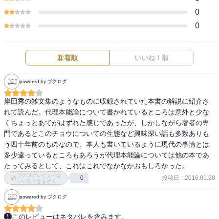
0
0
新着順
いいね！順
powered by ブクログ
岸田秀の雑文集のようなものに収録されていた本書の解説に紹介さ
れて読んだ。代理本能論について書かれているところは意外と少な
くちょっとあてがはずれた感じであったが、しかしながら著者の専
門であるとこのチョウについての生態など興味深い話も多数ありも
う四十年前のものなので、本人も書いているように現代の事情とは
多少違っているところもあろうが代理本能論については他の本であ
たってみるとして、これはこれでなかなかおもしろかった。
ブクログレビューは
投稿日
:
2016.01.28
0
いいねできません
powered by ブクログ
このレビューはネタバレを含みます。