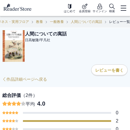
はじめて
会員登録
サインイン
検索
ジネス・実用フロア
教養
一般教養
人間についての寓話
レビュー一覧
人間についての寓話
日高敏隆
/
平凡社
レビューを書く
作品詳細ページへ戻る
総合評価
（
2
件）
4.0
平均
0
2
0