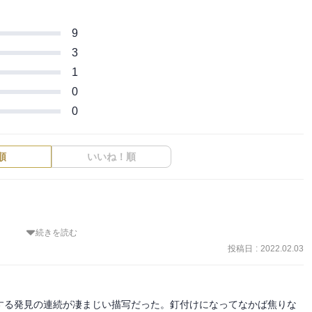
9
3
1
0
0
順
いいね！順
続きを読む
うこと、それが生きているということなのだな、と。生きていくとい
っているものなのだ・・・」

投稿日
:
2022.02.03
する発見の連続が凄まじい描写だった。釘付けになってなかば焦りな