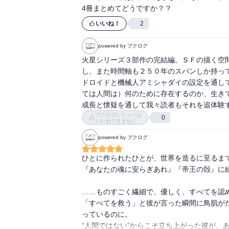
4冊まとめてどうですか？？
いいね！
2
powered by ブクログ
火星シリーズ３部作の完結編。ＳＦの描く空
し、また時間軸も２５０年のスパンしか持っ
ドロイドと機械人アミシャダイの設定を通し
ては人間は）何のために存在するのか、生き
成長と懐疑を通して我々読者もそれを追体験
ブクログレビューは
0
いいねできません
powered by ブクログ
ひとに作られたひとが、世界を造るに至るまで
『あなたの魂に安らぎあれ』『帝王の殻』に続
……ものすごく繊細で、優しく、すべてを認め
「すべてを救う」と彼が言った瞬間に鳥肌が
っているのに。

“人間ではない”からこそ立ち上がった彼が、あ