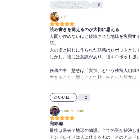
ブクログレビューは
0
いいねできません
エド
読み書きを覚えるのが大切に思える
人間が住めないほど破壊された地球を復興す
語。

人の姿と同じに作られた慧慈はロボットとして
しかし、彼には意識があり、彼をロボット扱
任務の中、慧慈は「実加」という残留人組織の
生きること、戦うことで精一杯だった彼女は、
慧慈は彼女に字の読み書きを覚えるよう勧め
とまどい、そして答えました。

このシーンが、神林作品の中で一番好きです。
いいね！
2
mune_leopard
慧慈が何を創造するのかが本作のメインテーマ
た人物との出会いの中で相手を細やかに観察し
完結編
慧慈がなんと答えたのか、本作品で読めます
最後は過去？地球の物語。全ての謎が解決しま
アンドロイドは人に仕えるもの、そのアンドロ