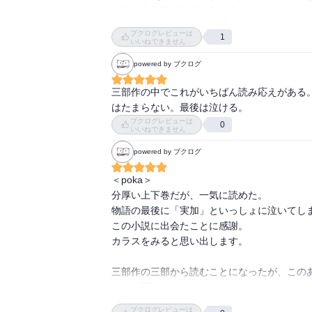
こういう物語があるから、ＳＦはいい。
ブクログレビューは
1
いいねできません
powered by ブクログ
三部作の中でこれがいちばん読み応えがある
はたまらない。最後は泣ける。
ブクログレビューは
0
いいねできません
powered by ブクログ
＜poka＞

分厚い上下巻だが、一気に読めた。

物語の最後に「実加」といっしょに泣いてしま
この小説に出会たことに感謝。

カラスをみると思い出します。

三部作の三部から読むことになったが、この
むのも可。

ブクログレビューは