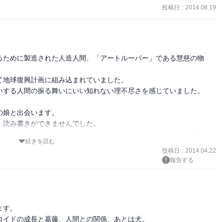
投稿日
:
2014.08.19
るために製造された人造人間、「アートルーパー」である慧慈の物
地球復興計画に組み込まれていました。

いする人間の振る舞いにいい知れない理不尽さを感じていました。

娘と出会います。

読み書きができませんでした。

るのですが、彼女の「覚えて、それで、なにができる」と言う質問に
続きを読む
投稿日
:
2014.04.22


報告する
ですが、実加や機械人のアミシャダイ、UNAGの間明や梶野といっ
、危険で途方もない道のりを歩んでいく姿が魅力です。

。
す。

イドの成長と葛藤、人間との関係、あとは犬。
