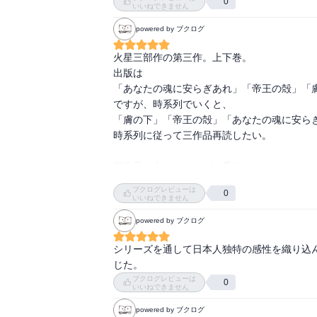
0
＜だいこんまる＞

いいねできません
私は一部から読みましたぁ。

powered by ブクログ
一部（あな魂）→三部（膚）と読めばいいと思
二部（帝王）は？？？
火星三部作の第三作。上下巻。

出版は

「あなたの魂に安らぎあれ」「帝王の殻」「膚
ですが、時系列でいくと、

「膚の下」「帝王の殻」「あなたの魂に安らぎ
時系列に従って三作品再読したい。

三作品の中ではこれが一番好き。

神林さんは難しいけど読み応えがあって

ブクログレビューは
0
いろいろ考えさせられる。

いいねできません
一読しただけでは分からないことも多いので

powered by ブクログ
あと何回か読まなければいけないだろう。

シリーズを通して日本人独特の感性を織り込
これも、人とは、機械とは、命とは、というこ
じた。
深く考えさせられた。
ブクログレビューは
0
いいねできません
powered by ブクログ