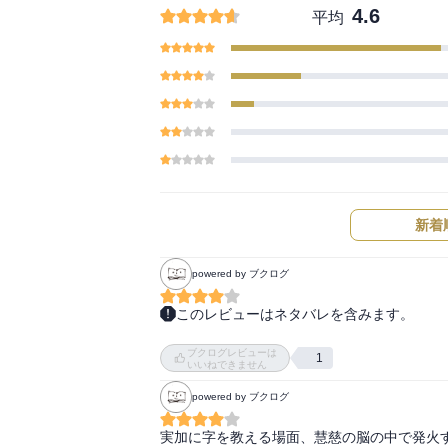
4.6
平均
新着
powered by ブクログ
このレビューはネタバレを含みます。
「こういう願いを一つひとつ叶えられるとい
ブクログレビューは
うのは、ほんの些細な願いの積み重ねで成り立
1
いいねできません
powered by ブクログ
下巻が楽しみです。
実加に字を教える場面、慧慈の脳の中で発火