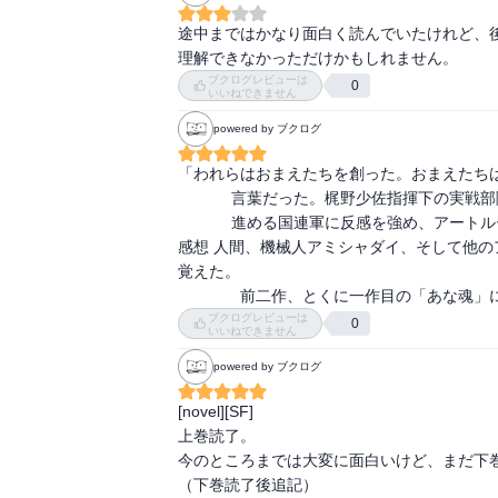
途中まではかなり面白く読んでいたけれど、後
理解できなかっただけかもしれません。
ブクログレビューは
0
いいねできません
powered by ブクログ
「われらはおまえたちを創った。おまえたちは
            言葉だった。梶野少佐指揮下の実戦部隊に配属された慧慈は地下都市・破沙へ赴くが、強硬な火星移住策を

            進める国連軍に反感を強め、アートルーパーの独立を宣言した。火星３部作の完結編。

感想 人間、機械人アミシャダイ、そして他
覚えた。

　　　　前二作、とくに一作目の「あな魂」
ブクログレビューは
0
いいねできません
powered by ブクログ
[novel][SF]

上巻読了。

今のところまでは大変に面白いけど、まだ下巻
（下巻読了後追記）
