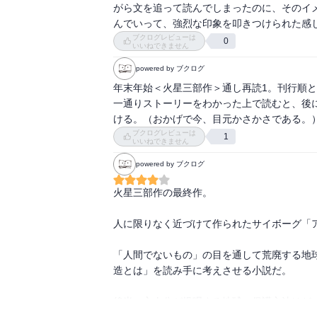
がら文を追って読んでしまったのに、そのイ
んでいって、強烈な印象を叩きつけられた感
ブクログレビューは
0
いいねできません
powered by ブクログ
年末年始＜火星三部作＞通し再読1。刊行順と
一通りストーリーをわかった上で読むと、後
ける。（おかげで今、目元かさかさである。
ブクログレビューは
1
いいねできません
powered by ブクログ
火星三部作の最終作。

人に限りなく近づけて作られたサイボーグ「ア
「人間でないもの」の目を通して荒廃する地
造とは」を読み手に考えさせる小説だ。

後半の主人公が提唱する地球の保護方法はど
と引っかかる点は少しあったが、おおむね楽