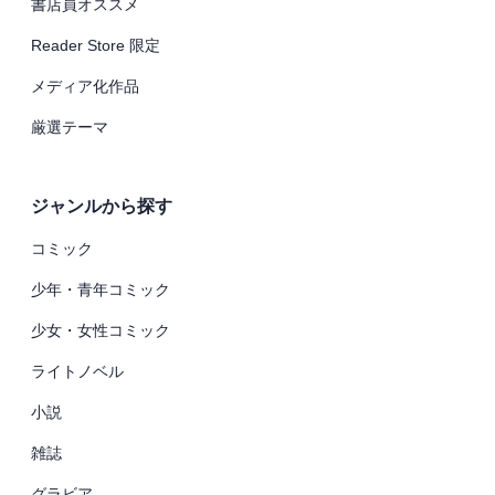
書店員オススメ
Reader Store 限定
メディア化作品
厳選テーマ
ジャンルから探す
コミック
少年・青年コミック
少女・女性コミック
ライトノベル
小説
雑誌
グラビア