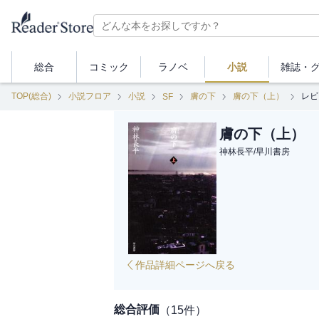
総合
コミック
ラノベ
小説
雑誌・
TOP(総合)
小説フロア
小説
膚の下
膚の下（上）
レビ
SF
膚の下（上）
神林長平
/
早川書房
作品詳細ページへ戻る
総合評価
（
15
件）