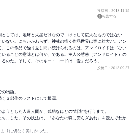
投稿日
:
2013.11.15
報告する
間としては、地球と火星だけなので、けっして広大なものではない
ていない。にもかかわらず、神林の描く作品世界は実に壮大だ。アン
て、この作品で繰り返し問い続けられるのは、アンドロイドは（ひい
ていることの意味とは何か、である。主人公慧慈（アンドロイド）の
するのだ。そして、そのキー・コードは「愛」だろう。
投稿日
:
2013.09.27
の物語。

く３部作のラストにして根源。

ようとした人造人間が、残酷なほどの“創造”を行うまで。

たちました。その技法は、『あなたの魂に安らぎあれ』を読んでわか
まりに切なく美しかった。
