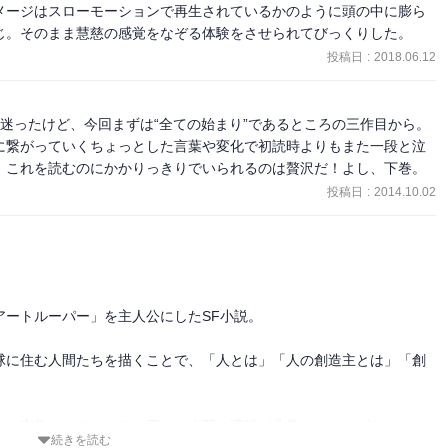
メージはスローモーションで再生されているかのように頭の中に膨ら
じ。そのまま慧慈の感覚をなぞる体験をさせられてびっくりした。
投稿日
:
2018.06.12
迷ったけど、今回まずは“全ての始まり”であるところの三作目から。
に繋がっていくちょっとした言葉や変化で初読時よりもまた一段と泣
）これを読むのにかかりっきりでいられるのは贅沢だ！よし、下巻。
投稿日
:
2014.10.02
ートルーパー」を主人公にしたSF小説。

球に住む人間たちを描くことで、「人とは」「人の創造主とは」「創
こか宗教めいていたり、周りの人間の理解が非常にスムーズだったり
続きを読む
しく読めた。