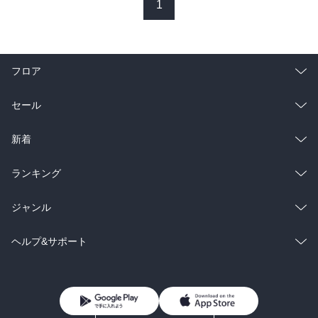
1
フロア
総合
コミック
セール
ラノベ
小説
総合
コミック
新着
雑誌・グラビア
ビジネス・実用
ラノベ
小説
総合
コミック
ランキング
BL・TL
雑誌・グラビア
ビジネス・実用
ラノベ
小説
総合
コミック
ジャンル
BL・TL
雑誌・グラビア
ビジネス・実用
ラノベ
小説
コミック
男性コミック
ヘルプ&サポート
BL・TL
雑誌・グラビア
ビジネス・実用
女性コミック
コミック誌
初めての方へ
ヘルプ
BL・TL
ライトノベル
男子向けラノベ
よくあるご質問
お問い合わせ