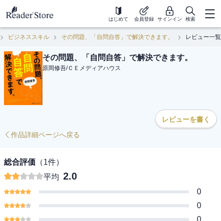
はじめて
会員登録
サインイン
検索
ビジネススキル
その問題、「自問自答」で解決できます。
レビュー一覧
その問題、「自問自答」で解決できます。
原岡修吾
/
ＣＥメディアハウス
レビューを書く
作品詳細ページへ戻る
総合評価
（
1
件）
2.0
平均
0
0
0