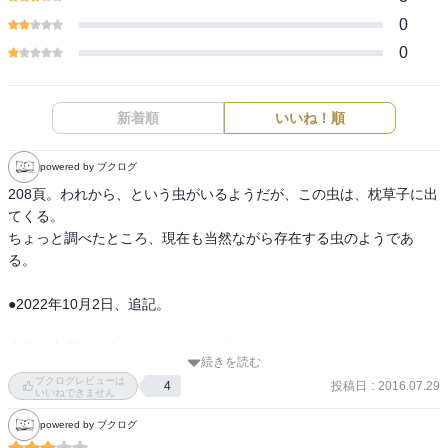
0
0
新着順
いいね！順
powered by ブクログ
208頁。われから、という虫がいるようだが、この虫は、枕草子に出
てくる。

ちょっと調べたところ、現在も当然ながら存在する虫のようであ
る。

●2022年10月2日、追記。

本作の内容は、次のとおり。（コピペです）

続きを読む
ブクログレビューは
投稿日
:
2016.07.29
4
「悼む」という行為は人間だけが持っている。人間は必ず死ぬ。人
いいねできません
間は死に向かって生きているのであり、人間にとって死ほど重大な
powered by ブクログ
テーマはない。歳を重ねるほどに悼む機会が増えてきた著者がたど