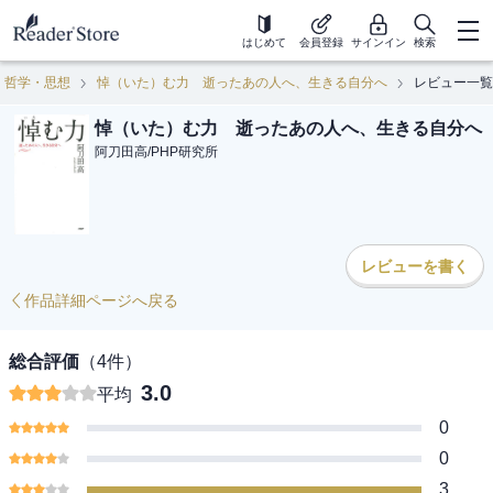
はじめて
会員登録
サインイン
検索
哲学・思想
悼（いた）む力 逝ったあの人へ、生きる自分へ
レビュー一覧
悼（いた）む力 逝ったあの人へ、生きる自分へ
阿刀田高
/
PHP研究所
レビューを書く
作品詳細ページへ戻る
総合評価
（
4
件）
3.0
平均
0
0
3