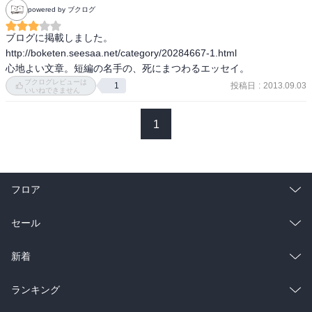
powered by ブクログ
マイナス投票のアイデアは面白い。

ブログに掲載しました。

朗読２１の会http://www.rodoku21.com/

http://boketen.seesaa.net/category/20284667-1.html

毎年１０月頃に講演をしているみたい。
心地よい文章。短編の名手の、死にまつわるエッセイ。
ブクログレビューは
投稿日
:
2013.09.03
1
いいねできません
1
フロア
総合
コミック
セール
ラノベ
小説
総合
コミック
新着
雑誌・グラビア
ビジネス・実用
ラノベ
小説
総合
コミック
ランキング