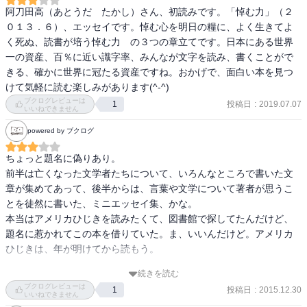
り着いた哲学は、「死んだ人は、だれかがその人を思い出している
阿刀田高（あとうだ　たかし）さん、初読みです。「悼む力」（２
限り生きている」ということであった。親しかった人の死に遭遇し
０１３．６）、エッセイです。悼む心を明日の糧に、よく生きてよ
ても、いつまでもその人を思い出すことで、その人は生きていたと
く死ぬ、読書が培う悼む力　の３つの章立てです。日本にある世界
きと同じようにイメージできる。多くの文学は死んだ後もその人を
一の資産、百％に近い識字率、みんなが文字を読み、書くことがで
生きていることにできる唯一の方法なのだ。「いつのまにかずいぶ
きる、確かに世界に冠たる資産ですね。おかげで、面白い本を見つ
ん長生きをしてしまった。八十歳も近い」とつぶやく作家が、ここ
けて気軽に読む楽しみがあります(^-^)　
十年にわたって執筆した追悼文を一章に、二章「よく生きて、よく
ブクログレビューは
投稿日
:
2019.07.07
1
いいねできません
死ぬ」では「悼む心」が自身の文学に影響している心情をまとめ、
三章「読書が培う悼む力」では日本語と悼むつながりを考えたエッ
powered by ブクログ
セイをまとめ、悼むことの重要性を再認識する一冊。
ちょっと題名に偽りあり。

前半は亡くなった文学者たちについて、いろんなところで書いた文
章が集めてあって、後半からは、言葉や文学について著者が思うこ
とを徒然に書いた、ミニエッセイ集、かな。

本当はアメリカひじきを読みたくて、図書館で探してたんだけど、
題名に惹かれてこの本を借りていた。ま、いいんだけど。アメリカ
ひじきは、年が明けてから読もう。

続きを読む
私は日本人の作家を、全く知らないんだな。

ブクログレビューは
投稿日
:
2015.12.30
1
この本に挙げられている作家も、みんな読みたい。

いいねできません