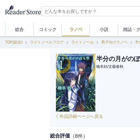
総合
コミック
ラノベ
小説
雑誌・
TOP(総合)
ライトノベルフロア
ライトノベル
男子向けラノベ
半
半分の月がのぼ
橋本紡
/
文藝春秋
作品詳細ページへ戻る
総合評価
（
8
件）