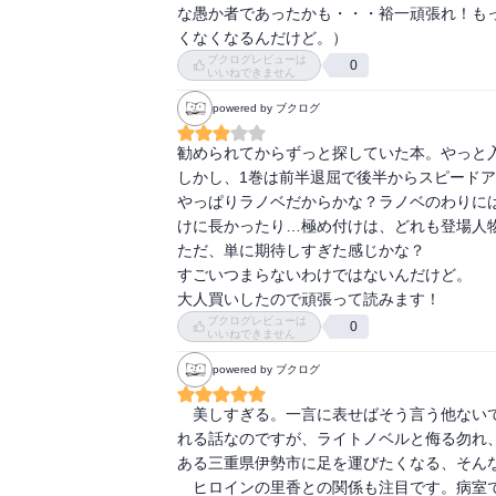
な愚か者であったかも・・・裕一頑張れ！も
くなくなるんだけど。）
ブクログレビューは
0
いいねできません
powered by ブクログ
勧められてからずっと探していた本。やっと入
しかし、1巻は前半退屈で後半からスピードア
やっぱりラノベだからかな？ラノベのわりに
けに長かったり…極め付けは、どれも登場人物
ただ、単に期待しすぎた感じかな？

すごいつまらないわけではないんだけど。

大人買いしたので頑張って読みます！
ブクログレビューは
0
いいねできません
powered by ブクログ
　美しすぎる。一言に表せばそう言う他ない
れる話なのですが、ライトノベルと侮る勿れ
ある三重県伊勢市に足を運びたくなる、そんな
　ヒロインの里香との関係も注目です。病室