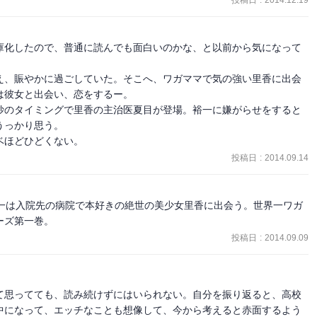
投稿日
:
2014.12.19
庫化したので、普通に読んでも面白いのかな、と以前から気になって
え、賑やかに過ごしていた。そこへ、ワガママで気の強い里香に出会
彼女と出会い、恋をするー。

妙のタイミングで里香の主治医夏目が登場。裕一に嫌がらせをすると
っかり思う。

ベほどひどくない。
投稿日
:
2014.09.14
裕一は入院先の病院で本好きの絶世の美少女里香に出会う。世界一ワガ
ーズ第一巻。
投稿日
:
2014.09.09
て思ってても、読み続けずにはいられない。自分を振り返ると、高校
中になって、エッチなことも想像して、今から考えると赤面するよう