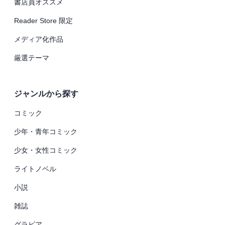
書店員オススメ
Reader Store 限定
メディア化作品
厳選テーマ
ジャンルから探す
コミック
少年・青年コミック
少女・女性コミック
ライトノベル
小説
雑誌
グラビア