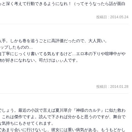
っと深く考えて行動できるようになれ！（ってそうなったら話が面白
投稿日
:
2014.05.24
手。しかも巻を追うごとに高評価だったので、大人買い。

ップしたものの…

は丁寧にじっくり書いてる気もするけど…エロ本の下りや喧嘩中がや
が好きになれない。司だけはぃぃ人です。

投稿日
:
2014.01.28
でしょう。最近の小説で言えば夏川草介『神様のカルテ』に似た救わ
、これは傑作ですよ。読んで下されば分かると思うのですが、舞台で
気持ちにもさせてくれます。

であまり会いに行けないし、彼女には重い病気がある。もうもどかし