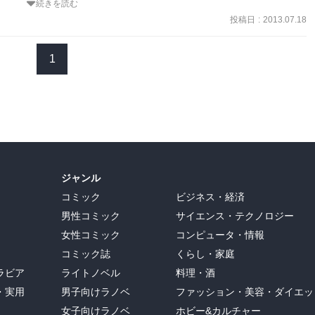
続きを読む
たものの、

投稿日
:
2013.07.18
裕一が主人公。

していたが、

ことに。

1
が

れる。



た感のある

ジャンル
ーズの出だし。

コミック
ビジネス・経済
男性コミック
サイエンス・テクノロジー
女性コミック
コンピュータ・情報
コミック誌
くらし・家庭
ラビア
ライトノベル
料理・酒
・実用
男子向けラノベ
ファッション・美容・ダイエッ
女子向けラノベ
ホビー&カルチャー