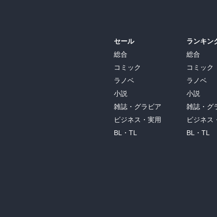
セール
ランキン
総合
総合
コミック
コミック
ラノベ
ラノベ
小説
小説
雑誌・グラビア
雑誌・グ
ビジネス・実用
ビジネス
BL・TL
BL・TL