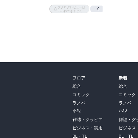
三重県伊勢市のとある病院。急性肝炎で入院し
ブクログレビューは
0
さほど重症でもなく元気有り余る高校生、戎崎
いいねできません
夜中に抜け出しては友人宅で遊ぶ日々を繰り返
その罰で同い年の患者、秋庭里香の相手をする
心臓に病を持つ里香はとてもかわいかったのだ
とんでもなくワガママで裕一はいつも振り回さ
そして、そのうちに好意を持つようになって…
というように、今となってはありふれてしまっ
パターンの物語かな。

フロア
新着
タイトルからも分かるように、あくまでもシリ
今後どうなっていくのか、ちょっと期待。
総合
総合
コミック
コミック
ラノベ
ラノベ
小説
小説
雑誌・グラビア
雑誌・グ
ビジネス・実用
ビジネス
BL・TL
BL・TL