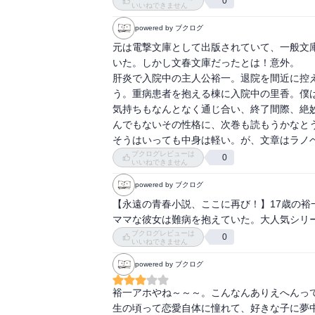
0
いいねできません
powered by ブクログ
元は電撃文庫として出版されていて、一般文
いた。しかし文春文庫だったとは！意外。

肝炎で入院中の主人公裕一。退院を間近に控
う。重病患者を抱える棟に入院中の里香。僕は
気持ちもなんとなく通じ合い、終了間際、絶
んでもないその性格に、次巻も読もうかなとう
そうはいっても中身は軽い。が、文章はラノ
ブクログレビューは
0
いいねできません
powered by ブクログ
【永遠の青春小説、ここに再び！】17歳の
ママな彼女は難病を抱えていた。大人気シリ
ブクログレビューは
0
いいねできません
powered by ブクログ
裕一アホやね～～～。こんなんありえへんっ
生の頃って恋愛自体に憧れて、好きな子に夢