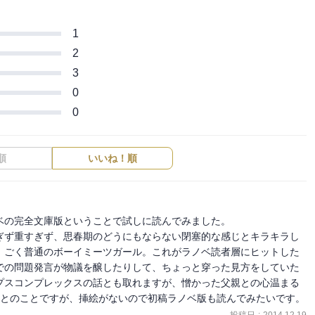
1
2
3
0
0
順
いいね！順
の完全文庫版ということで試しに読んでみました。

ぎず重すぎず、思春期のどうにもならない閉塞的な感じとキラキラし
、ごく普通のボーイミーツガール。これがラノベ読者層にヒットした
Sでの問題発言が物議を醸したりして、ちょっと穿った見方をしていた
プスコンプレックスの話とも取れますが、憎かった父親との心温まる
巻とのことですが、挿絵がないので初稿ラノベ版も読んでみたいです。