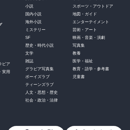
小説
スポーツ・アウトドア
国内小説
地図・ガイド
海外小説
エンターテイメント
グ
ミステリー
芸術・アート
SF
映画・音楽・演劇
歴史・時代小説
写真集
文学
教養
雑誌
医学・福祉
ラビア
グラビア写真集
教育・語学・参考書
・実用
ボーイズラブ
児童書
ティーンズラブ
人文・思想・歴史
社会・政治・法律