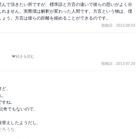
読んで頂きたい所ですが、標準語と方言の違いで彼らの思いがよく分
しれません。実際僕は解釈が変わった人間です。方言という物は、僕
しょう。方言は彼らの距離を縮めることができるのです。
投稿日
:
2013.08.03
続きを読む
っかけで読んでみました。

とにして再文庫化した作品とのこと。

投稿日
:
2013.07.20
、死が隣人の状態です。主人公の裕一は個人的にはヘタレだと思いま
ど、

。

すね。

炎で入院中なのに病院を抜け出すし、雨に打たれて風邪ひいて高熱を
伝奇でもないので、

今後、明らかにされそう。

替えしたようだし、

いい味だしてます。

ろうな。
