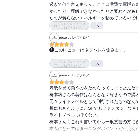
過ぎて何も言えません。ここは電撃文庫版も
かったり、理解できなかったりと変わるかも
たちが解らないエネルギーを秘めているので
ブクログレビューは
0
いいねできません
powered by ブクログ
このレビューはネタバレを含みます。
新聞の紹介記事(装丁買いのコラムで紹介)がき
ブクログレビューは
ラノベとしてヒット後、改稿された単行本をも
0
いいねできません
もともとがラノベだけに気楽に読めました。

powered by ブクログ
ヒロインの里香は心臓病で長期入院しており
表紙を見て買うのをためらってしまったんだけ
すが、愛すべきキャラクターです。

橋本紡さんの著作はなんとなく好きなので購入
元々ライトノベルとして刊行されたものなんで
しかし、主人公の裕一は無茶しすぎです。肝
帯にもあるように、SFでもファンタジーでも
出す始末。

ライトノベルっぽくない。

夏目医師はなにか哀しい過去があるようです。
橋本さんもこれを書いてから一般文芸の方に鞍
主人公の親友の司くん、看護師の亜希子さんが
本人にとってはターニングポイントだったんだ
続きも読んでみようと思います。