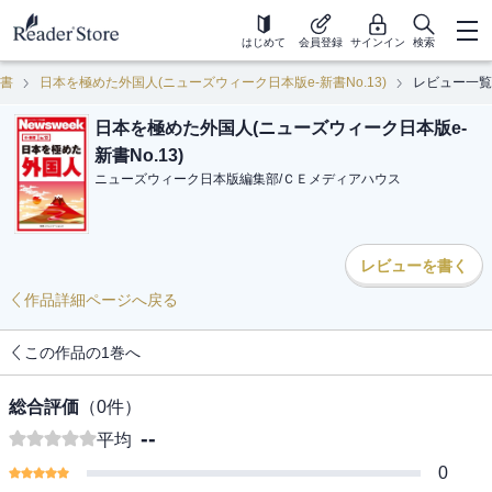
はじめて
会員登録
サインイン
検索
新書
日本を極めた外国人(ニューズウィーク日本版e-新書No.13)
レビュー一覧
日本を極めた外国人(ニューズウィーク日本版e-
新書No.13)
ニューズウィーク日本版編集部
/
ＣＥメディアハウス
レビューを書く
作品詳細ページへ戻る
この作品の1巻へ
総合評価
（
0
件）
--
平均
0