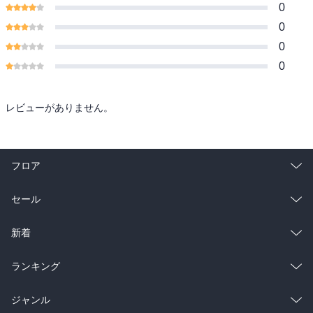
0
0
0
0
レビューがありません。
フロア
総合
コミック
セール
ラノベ
小説
総合
コミック
新着
雑誌・グラビア
ビジネス・実用
ラノベ
小説
総合
コミック
ランキング
BL・TL
雑誌・グラビア
ビジネス・実用
ラノベ
小説
総合
コミック
ジャンル