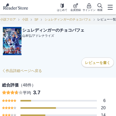
はじめて
会員登録
サインイン
検索
小説フロア
小説
シュレディンガーのチョコパフェ
レビュー一覧
SF
シュレディンガーのチョコパフェ
山本弘
/
アドレナライズ
レビューを書く
作品詳細ページへ戻る
総合評価
（
48
件）
3.7
平均
6
20
14