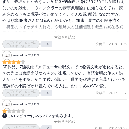
すが、物理がわからないためにSF的面白さをほどほどにしか味わえ
ないのが残念。「ウィンクラーの夢事象理論」は知らなくても、読
実在の人物をなぜかクトゥルフ的ホラー話の主人公にしてしまった
み進めるうちに概要がつかめてくる、そんな親切設計なのですが、
「闇からの衝動」

やはり非SF者さんには勧めづらいかも。加速世界での死闘を描く
「奥歯のスイッチを入れろ」や地球人とは価値観も概念も異なる異
以上7編。

星人の生態系と交流（？）を描く「バイオシップ・ハンター」「メ
好きなのは「メデューサの呪文」かな。

続きを読む
デューサの呪文」など、相互理解や時空を超えた不変のもの、揺る
物質文明を捨てた種族というはなしは良くあるけど、その先が言語
ブクログレビューは
投稿日
:
2018.10.08
0
ぎない感情についての短編集。タイムスリップあり、宇宙船ありと
いいねできません
文明というのはなかなか面白い。

ガジェット類も魅力的で、登場する異星人がどこか怪獣ぽいのも山
言語兵器というガジェットもいくらでも広げられそうで楽しい。

powered by ブクログ
本作品ならではかな、と思います。
「呪法宇宙 カルシバの煉獄」というSFで、「感染」した敵の使う
SF作品、7編収録『メデューサの呪文』では物質文明が進化すると、
「呪文」を聞くとその人間も感染してしまう話がありました。

その先には言語文明なるものが出現していた。言語文明の住人と詩
宇宙中に広がってしまうかも知れない、という怖さがよく似てま
人が面会をする。そこで彼が聞いた、世界を破壊する言葉とは･･･予
す。

定調和の小説ばかり読んでいる人に、おすすめのSF小説。
「象られた力」も通じるところがありますね。

ブクログレビューは
あと「食前絶後」の言葉とか。

投稿日
:
2017.11.12
0
いいねできません
powered by ブクログ
説教くさい、と解説でも言われているのはいつも通り。

説教というよりは愚痴っぽい。

このレビューはネタバレを含みます。
このへんはやっぱりちょっと好きになれない山本弘っぽさです。

続きを読む
「シュレディンガーのチョコパフェ」

主人公たちのおっさんくさい性格も今ひとつ好きになれないし、

ブクログレビューは
「奥歯のスイッチを入れろ」

投稿日
:
2017.06.05
0