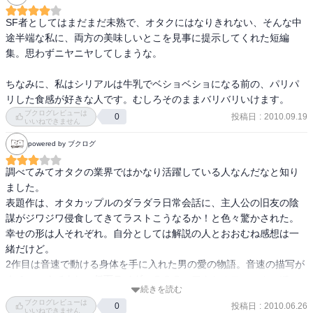
経験してないことでも想像力によってイメージすることはできる。

それが精神構造にまで強い衝動を起こせるのか否か。

SF者としてはまだまだ未熟で、オタクにはなりきれない、そんな中
途半端な私に、両方の美味しいとこを見事に提示してくれた短編
「闇からの衝動」は恩田陸っぽいゴシック感がある。

集。思わずニヤニヤしてしまうな。

「バイオシップ・ハンター」はスターウォーズみたいな感じかな。
ちなみに、私はシリアルは牛乳でベショベショになる前の、パリパ
リした食感が好きな人です。むしろそのままバリバリいけます。
ブクログレビューは
投稿日
:
2010.09.19
0
いいねできません
powered by ブクログ
調べてみてオタクの業界ではかなり活躍している人なんだなと知り
ました。

表題作は、オタカップルのダラダラ日常会話に、主人公の旧友の陰
謀がジワジワ侵食してきてラストこうなるか！と色々驚かされた。
幸せの形は人それぞれ。自分としては解説の人とおおむね感想は一
緒だけど。

2作目は音速で動ける身体を手に入れた男の愛の物語。音速の描写が
ネチっこくてよし。仮面ライダー５５５のアクセルフォームっぽい
続きを読む
イメージ。

ブクログレビューは
投稿日
:
2010.06.26
0
3作目は生きた宇宙船と地球人と爬虫類っぽい異星人のお話。スター
いいねできません