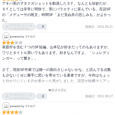
て乗員全員死亡する事故が起きる。

アキバ系のヲタクガジェットを動員したＳＦ。なんとも珍妙だが、
その生き残った地球人の独白という形で、事故の真相とさらなる脅
ＳＦとしては非常に明快で、実にバラエティに富んでいる。言語SF
威が語られていく。

の「メデューサの呪文」時間SF「まだ見ぬ冬の悲しみも」がよかっ
アルハムデュラーに住むインチワームが作り上げた「言語文明」の
た。
設定が素晴らしい。

ブクログレビューは
投稿日
:
2011.09.21
0
いいねできません
彼らが紡ぎ出す言葉によって喚起されるイメージの渦の壮大な描写
はさすが、である。

powered by ブクログ
「まだ見ぬ冬の悲しみを」

表題作を含む７つのSF短編。山本弘が好きだってのもありますが、
ＣＨＬＩＤＥＸ（クライデクス）という理論により始まった過去へ
ワリとタイトル買いでもあります。好きなんですよ、「シュレディ
のタイムトラベル。

ンガー」って響き」。

有人ＣＨＬＩＤＥＸ実験の人類初の被験者を主人公にしてうまくま
とめた一篇。

さて、現役SF作家では随一の面白さじゃないかな、と読んでる点数
未来へのバタフライ効果や並行世界の分岐は多く書かれているが、
も少ないくせに勝手に思いを寄せている著者ですが、今作はちょっ
この考え方は初めて。

と分かりにくいものが多かった気がしました。設定が結構マニアッ
時間遡行が孕む危険性が無限に拡大するのと裏腹に、物語は物悲し
クで、それに比例してか説明が回りくどいので、いつもの著作の分
続きを読む
い結末へと収束していく。

かりやすさが薄れ、現代の延長線上にあり得そうなホラ話、という
ブクログレビューは
投稿日
:
2011.08.27
0
には想像が難しいものが多かったです。

いいねできません
「七パーセントのテンムー」

powered by ブクログ
自我と形成する核と考えられている「意識」を、どうやら人類の
あるいは、読者たるワシの知識不足のせいかもしれませんが。

７％は持っていないらしい。
