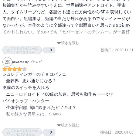
短編集だから読みやすいうえに、世界崩壊やアンドロイド、宇宙
人、タイムリープなど、各話とも違った方向性からSFを表現してい
て面白い。短編集は、短編の当たり外れがあるので良いイメージが
なかったが、本作のように全部違って全部面白いと思ったのは初め
てかもしれない。その中でも『七パーセントのテンムー』が一番好
きだ。派手さはないが、日常の中の非日常のようでいて、哲学的な
続きを読む
テーマも含まれているところが自分好みだ。

ブクログレビューは
投稿日
:
2020.11.21
0
著者があとがきで書いてある通り、筋の通った荒唐無稽な物語とい
いいねできません
うところがSFの魅力だと改めて思わされた。どんでん返しものの作
powered by ブクログ
品で騙されることに喜びを覚えるのと同じように、SF作品ではこん
なことも現実にありえるかもしれないと考えさせられることに快感
シュレディンガーのチョコパフェ

を得ている。
   亜夢界   思い通りになる？

奥歯のスイッチを入れろ

   ニューロドロイド  400倍の加速。思考も動作も ーーﾋｭﾝ

バイオシップ・ハンター

   生体宇宙船  鯨に飲まれたピノキオ？

   私が好きな異星人は、ｲ･ﾑﾛｯﾌ

メデューサの呪文

続きを読む
   呪いの言葉   気付かないうちに触れている？

ブクログレビューは
投稿日
:
2020.04.08
0
まだ見ぬ冬の悲しみも

いいねできません