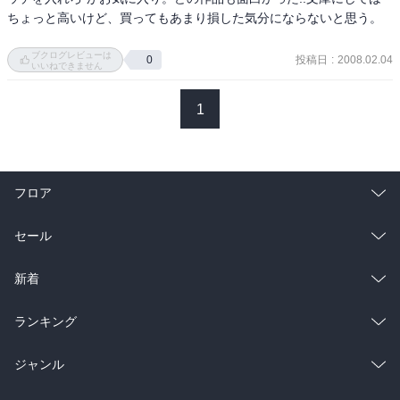
ちょっと高いけど、買ってもあまり損した気分にならないと思う。

ブクログレビューは
投稿日
:
2008.02.04
0
いいねできません
1
フロア
総合
コミック
セール
ラノベ
小説
総合
コミック
新着
雑誌・グラビア
ビジネス・実用
ラノベ
小説
総合
コミック
ランキング
BL・TL
雑誌・グラビア
ビジネス・実用
ラノベ
小説
総合
コミック
ジャンル