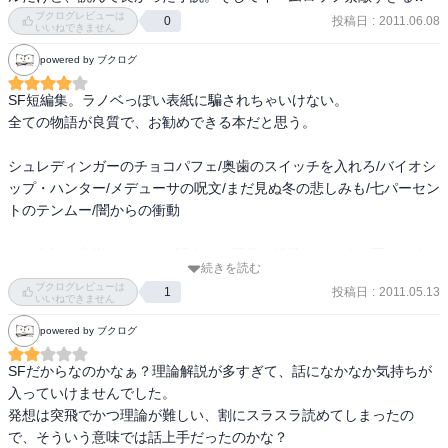
だからこそひとつの理論が少しずつ形を変えて何度もでてきている
ブクログレビューは
投稿日
:
2011.06.08
0
いいねできません
らしい。

そうとなれば他の作品も読まねばなるまいて。

powered by ブクログ
SF短編集。ラノベっぽい表紙に騙されちゃいけない。

またこの人の作品はその奇抜な設定もさることながら、そこに人が
全ての物語が良質で、お勧めできる本だと思う。

描かれているのが素晴らしい。

個人の愛であったり、地球人類に対する愛であったりするが、本質
シュレディンガーのチョコパフェ/奥歯のスイッチを入れろ/バイオシ
は変わらないように思う。

ップ・ハンター/メデューサの呪文/まだ見ぬ冬の悲しみも/七パーセン
このあたりが山本弘という作家に魅かれる一因なのであろう。

トのテンムー/闇からの衝動

85点（100点満点）。
AIや未知の生物がメインの話より、現代の科学をこねくり回したよ
続きを読む
うな作品が好きなので、シュレ～、奥歯～がお勧め。

ブクログレビューは
投稿日
:
2011.05.13
1
メデューサ～も良い。
いいねできません
powered by ブクログ
SFだからなのかなぁ？理論解説が多すぎて、話になかなか気持ちが
入っていけませんでした。

発想は突飛でかつ理論が難しい、割にスラスラ読めてしまったの
で、そういう意味では話上手だったのかな？
