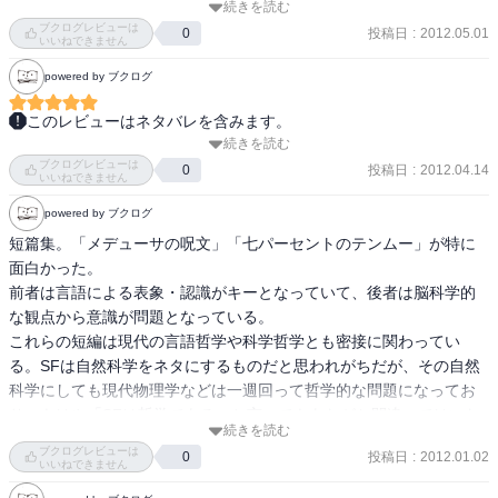
続きを読む
『アイの物語』を読んで、もっと山本弘の作品を読んでみたいと思
「シュレティンガーのチョコパフェ」

ブクログレビューは
って購入。 

投稿日
:
2012.05.01
0
いいねできません
原型は20年以上前に発表されたものらしいが、『ＭＭ９』でも物語
の核となっていた「人間原理」を主題に、マッドサイエンティスト
powered by ブクログ
短編で7つの物語。どれもおもしろかった。 

のちょっとした発明で崩壊していく世界を描いた一篇。

一番、印象に残ったのは『メデューサの呪文』かな。 

このレビューはネタバレを含みます。
論理的には無茶だが、この人が書くと納得せざるをえない。

一度聴いたら死に至ってしまう言葉。 

続きを読む
短編集ですが、まずは表題作について。 「亜夢界」っていう不確定
量子の世界における不確定性原理を現実世界に当てはめることで、
発想がとてもユニークでおもしろい。 

ブクログレビューは
性の雲に包まれた何ともあやふやな世界を、少しの「創作」から
投稿日
:
2012.04.14
0
世界の存在そのものが揺らぎ始める。

言葉は詩になっていて、比喩などを返し、その詩の本質を読み取る
いいねできません
順々に科学的に説明づけてしまうあたりが非常に面白いところで
各個のアイデンティティを保つのに必要なのは自我ではなく他者へ
とそのすごさに発狂してしまう。 

powered by ブクログ
す。それになんか、そっちの方がいい世界っぽいし。

の愛だとする理論に万歳三唱。

逆に、そういった考える力が無い人、ただ聞き流すだけだと致命的
短篇集。「メデューサの呪文」「七パーセントのテンムー」が特に
しかしこの作品の理屈だと、やはり世界の中心には自分がいる、っ
にはならないのでは？ 

 あとは「メデューサの呪文」が面白かったですね。かの有名な「殺
面白かった。

てことなのか？？？

などと思いながら読んでいた。 

人ジョーク」をもう少し真面目に理論的にやろうとするとこうな
前者は言語による表象・認識がキーとなっていて、後者は脳科学的
る、みたいな感じでｗ
な観点から意識が問題となっている。

「奥歯のスイッチを入れろ」

高校時代にこういった山本弘の短編を妖魔夜行で多く読んでいた
これらの短編は現代の言語哲学や科学哲学とも密接に関わってい
いわゆる加速装置をハードＳＦの世界で描いた作品。

ら、読みなれてるのかもねぇ。
る。SFは自然科学をネタにするものだと思われがちだが、その自然
不慮の事故によりアンドロイドとして生まれ変わった主人公が、ヒ
科学にしても現代物理学などは一週回って哲学的な問題になってお
ロインを守るために敵のＳＳＳ（ソニック・スピード・ソルジャ
り、もはや「SFは哲学である」と言ってもあながち間違ってはいな
ー）と戦う。

続きを読む
いのではないか、という暴言をはいておく
超音速で戦うと言っても、脳の処理速度も４００倍なので、いろい
ブクログレビューは
投稿日
:
2012.01.02
0
ろと不都合が多いらしい。

いいねできません
重力、慣性、物質強度の影響を深く考察してあるのが興味深かっ