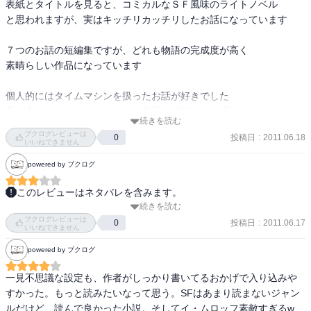
表紙とタイトルを見ると、コミカルなＳＦ風味のライトノベル

そんなトンデモ理論を軸に描かれるこれまたちょっぴり切なくなる
なんだろ、各作品の設定の面白さは感じるんだけど、それをきちん
と思われますが、実はキッチリカッチリしたお話になっています

一篇。

と理解できていないもどかしさが作品の面白さを半減させている気
意識が行動や情動を決定するのではなく、それ以外の脳機能が起こ
がします。普段の著作が理解しやすいだけに、それが際だってしま
７つのお話の短編集ですが、どれも物語の完成度が高く

したそれを追いかける形で認識しているにすぎない、とする理論は
ったのかも知れません。

素晴らしい作品になっています

とても怖い。

リチャード・ドーキンスとはまた違うのだろうが、生かされてい
短編のワリに、設定そのものは凝ってますので、それこそハードSF
個人的にはタイムマシンを扱ったお話が好きでした

る、という恐怖は同質のように感じた。

が好きならきっちり楽しめるのではないかと推察します。でも、著
私の中にあったタイムマシンの常識を破壊された感じです

者の入門書としては相応しくない、かな。その意味で、表紙に騙さ
続きを読む
ブクログレビューは
「闇からの衝動」

れてはいけません。笑。

投稿日
:
2011.06.18
0
ＳＦが好きな方はもちろん、あまり得意でない人も

いいねできません
実在のＳＦ作家Ｃ・Ｌ・ムーアを主人公に、その時代の作品群に対
楽しめる間口の広い作品ですね

powered by ブクログ
するオマージュの形で描かれた作品。

（2008年読了）
このタイプの話は洋の東西を問わず、また歴史だろうがＳＦだろう
このレビューはネタバレを含みます。
が無関係に好みである。

続きを読む
大昔（小学生？中学生？）、SWや妖魔夜行やラノベを読んでまし
出てくる作家たちと一人も知らないのでもうひとつ刺激が足りなか
ブクログレビューは
た。山本弘さん。SFも同じノリでとても懐かしくなりました。やっ
投稿日
:
2011.06.17
0
ったのだが、ファンには堪らない一篇であったろう。

いいねできません
ぱり好きだなあ。
powered by ブクログ
文庫版の解説でも言及されているが、山本弘という作家はその作品
一見不思議な設定も、作者がしっかり書いてるおかげで入り込みや
世界において自らのアイディアを様々な形で作品世界に投影してい
すかった。もっと読みたいなって思う。SFはあまり読まないジャン
るようだ。

ルだけど、読んで良かった小説。そしてイ・ムロッフ素敵すぎるw