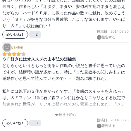
身はバリバリの「ＳＦ」小説でした。短編集でしたが、どの短編も
面白く、作者らしい「オタク」ネタや、擬似科学批判ネタも混じえ
ながらの「ハードＳＦ系」に振った作品の数々に触れ、改めてこう
いう「ＳＦ」が好きな自分も再確認したような気がします。やっぱ
り「ＳＦ」小説は面白い！
投稿日
:
2014.07.20
いいね！
2
報告する
yakitori
ＳＦ好きにはオススメの山本弘の短編集
どちらかというともっと明るい作風の小説だと勝手に思っていたの
ですが、結構暗い話が多かった。特に「まだ見ぬ冬の悲しみも」は
感動作かと思って読んでいたので・・・題名に騙された。

私的には以下の３作が良かったです。「奥歯のスイッチを入れろ」
は、ＳＦファン、特に石ノ森ファンにはかなりニヤリとする設定で
加速された世界が、リアルに描かれており素直に楽しめた。「メデ
ューサの呪文」は、言語兵器（神林長平ではよくある考えです
続きを読む
が）、「シュレディンガーのチョコパフェ」は、亜夢界という考え
投稿日
:
2014.03.28
が結構気に入りました。

いいね！
3
報告する