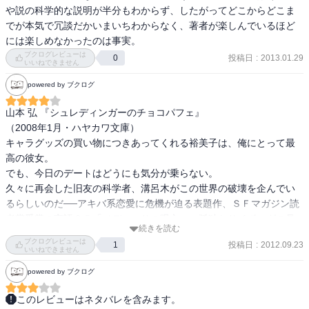
や説の科学的な説明が半分もわからず、したがってどこからどこま
でが本気で冗談だかいまいちわからなく、著者が楽しんでいるほど
には楽しめなかったのは事実。
ブクログレビューは
投稿日
:
2013.01.29
0
いいねできません
powered by ブクログ
山本 弘 『シュレディンガーのチョコパフェ』 

（2008年1月・ハヤカワ文庫）

キャラグッズの買い物につきあってくれる裕美子は、俺にとって最
高の彼女。

でも、今日のデートはどうにも気分が乗らない。

久々に再会した旧友の科学者、溝呂木がこの世界の破壊を企んでい
るらしいのだ──アキバ系恋愛に危機が迫る表題作、ＳＦマガジン読
者賞受賞の言語ＳＦ「メデューサの呪文」、孤独なサイボーグの見
続きを読む
えざる激闘を描く「奥歯のスイッチを入れろ」ほか７篇を収録。

ブクログレビューは
投稿日
:
2012.09.23
1
『まだ見ぬ冬の悲しみも』改題文庫化。（早川書房HPより）

いいねできません
powered by ブクログ
2006年1月出版の『まだ見ぬ冬の悲しみも』に短編「七パーセントの
テンムー」を加えて改題、文庫化。

このレビューはネタバレを含みます。