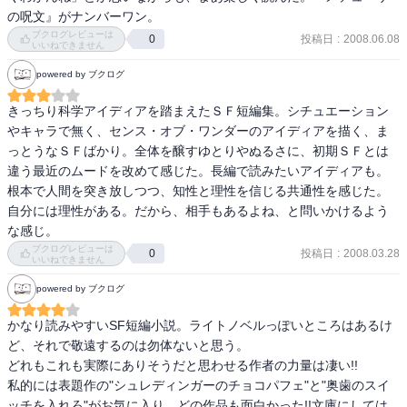
の呪文』がナンバーワン。
ブクログレビューは
投稿日
:
2008.06.08
0
いいねできません
powered by ブクログ
きっちり科学アイディアを踏まえたＳＦ短編集。シチュエーション
やキャラで無く、センス・オブ・ワンダーのアイディアを描く、ま
っとうなＳＦばかり。全体を醸すゆとりやぬるさに、初期ＳＦとは
違う最近のムードを改めて感じた。長編で読みたいアイディアも。
根本で人間を突き放しつつ、知性と理性を信じる共通性を感じた。
自分には理性がある。だから、相手もあるよね、と問いかけるよう
な感じ。
ブクログレビューは
投稿日
:
2008.03.28
0
いいねできません
powered by ブクログ
かなり読みやすいSF短編小説。ライトノベルっぽいところはあるけ
ど、それで敬遠するのは勿体ないと思う。

どれもこれも実際にありそうだと思わせる作者の力量は凄い!!

私的には表題作の"シュレディンガーのチョコパフェ"と"奥歯のスイ
ッチを入れろ"がお気に入り。どの作品も面白かった!!文庫にしては