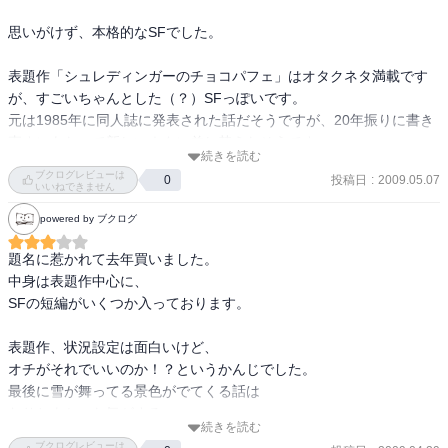
どれも考えさせられる結末でした…ハッピーでもバッドでもない感
じ。ニヤリとさせられたりもやもやしたり。

思いがけず、本格的なSFでした。

お勧めは『メデューサの呪文』と『奥歯のスイッチを押せ』。

短編のなかに良くあれだけの世界観とストーリーを詰められるな
表題作「シュレディンガーのチョコパフェ」はオタクネタ満載です
ぁ…
が、すごいちゃんとした（？）SFっぽいです。

元は1985年に同人誌に発表された話だそうですが、20年振りに書き
直すにあたって新しいネタに差し替えたそうです。

続きを読む
…個人的には85年時のネタの方がわかるものが多かったんじゃない
ブクログレビューは
投稿日
:
2009.05.07
0
かな〜。なんて（←一番気合い入れて（？）オタクだった頃）

いいねできません
あ、私もチョコパフェにコーンフレークを入れるのには反対派で
powered by ブクログ
す。

題名に惹かれて去年買いました。

他の話も、外国の古典的重厚巻があるSF作品で、読み応えがありま
中身は表題作中心に、

す。
SFの短編がいくつか入っております。

表題作、状況設定は面白いけど、

オチがそれでいいのか！？というかんじでした。

最後に雪が舞ってる景色がでてくる話は

わりとよかった気がする。

続きを読む
ブクログレビューは