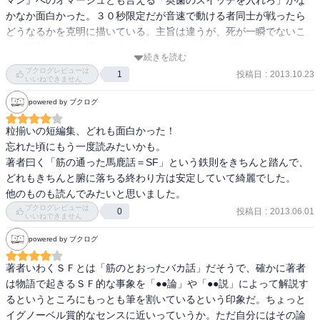
マン』へのオマージュとも言える「奥歯のスイッチを入れろ」がな
かなか面白かった。３０秒限定だが音速で動ける者同士が戦ったら
どうなるかを克明に描いている。主旨は違うが、死が一瞬でないこ
とを残酷なまでに描いたアンブローズ・ビアスの『アウル・クリー
続きを読む
ク橋の一事件』を思い出した。
ブクログレビューは
投稿日
:
2013.10.23
1
いいねできません
powered by ブクログ
粒揃いの短編集、どれも面白かった！

忘れた頃にもう一度読みたいかも。

著者曰く「筋の通った馬鹿話＝SF」という鉄則をきちんと踏んで、

どれもきちんと腑に落ちる終わり方は安定していて綺麗でした。

他のものも読んでみたいと思いました。
ブクログレビューは
投稿日
:
2013.06.01
0
いいねできません
powered by ブクログ
著者いわくＳＦとは「筋のとおったバカ話」だそうで、確かに著者
は物語で起きるＳＦ的な事象を「●●論」や「●●説」によって解説す
るというところにもっとも筆を割いているという印象だ。ちょっと
イグノーベル賞的なセンスに近いっていうか。ただ自分にはその論