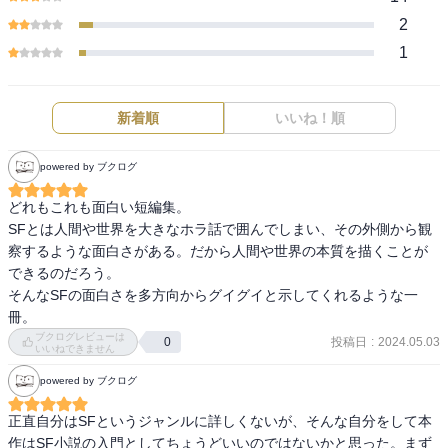
2
1
新着順
いいね！順
powered by ブクログ
どれもこれも面白い短編集。

SFとは人間や世界を大きなホラ話で囲んでしまい、その外側から観
察するような面白さがある。だから人間や世界の本質を描くことが
できるのだろう。

そんなSFの面白さを多方向からグイグイと示してくれるような一
冊。
ブクログレビューは
投稿日
:
2024.05.03
0
いいねできません
powered by ブクログ
正直自分はSFというジャンルに詳しくないが、そんな自分をして本
作はSF小説の入門としてちょうどいいのではないかと思った。まず