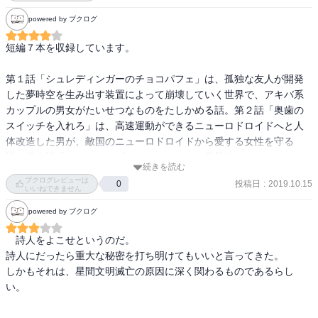
   パラレルワールド、拡散と収束、時の流れ、

powered by ブクログ
   過去へも拡散？

七パーセントのテンムー

短編７本を収録しています。

   脳のどこが好きを決めるのか、意思は？心は？   

闇からの衝動

第１話「シュレディンガーのチョコパフェ」は、孤独な友人が開発
   闇に在るものを呼び出してしまったら……

した夢時空を生み出す装置によって崩壊していく世界で、アキバ系
カップルの男女がたいせつなものをたしかめる話。第２話「奥歯の
ハッピーエンドに近いものにも、よくわからないまま怖さが残る。 
スイッチを入れろ」は、高速運動ができるニューロドロイドへと人
でも読むのを止められない
体改造した男が、敵国のニューロドロイドから愛する女性を守る
話。第３話「バイオシップ・ハンター」は、異星人イ・ムロッフが
続きを読む
あやつる宇宙船「バイオシップ」に乗り込んだ人間が、普遍的な基
ブクログレビューは
投稿日
:
2019.10.15
0
準のない宇宙時代の善と悪の問題を突きつけられる話。第４話「メ
いいねできません
ドゥーサの呪文」は、高次の言語文化を持つ異星人インチワームの
powered by ブクログ
もとを訪れた詩人の話。第５話「まだ見ぬ冬の悲しみも」は、世界
初のタイム・トラベルをおこなうことになった主人公の話。第６話
　詩人をよこせというのだ。

「七パーセントのテンムー」は、意識を司る脳の機能をもたない
詩人にだったら重大な秘密を打ち明けてもいいと言ってきた。

「天然無脳」（テンムー）の恋人を持つ女性作家が、愛について思
しかもそれは、星間文明滅亡の原因に深く関わるものであるらし
い悩む話。第７話「闇からの衝動」は、家の地下室にひそんでいた
い。　

異次元の触手生物に捕らわれた女性と、彼女の意識を引き継いだ触
手生物の話。
