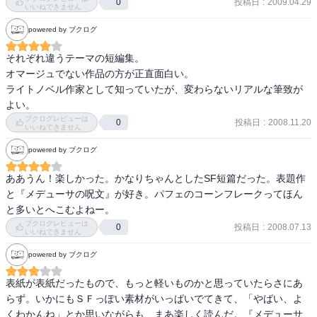
投稿日
:
2009.04.29
0
にしても、（たぶん2次元好みの）男の人の

いいねできません
恋愛感って、こういうものなんですかねぇ。
powered by ブクログ
それぞれ違うテーマの短編集。

オマージュでない作品の方が正直面白い。

ライトノベル作家として知っていたが、変わらないリアルな筆致が
よい。
ブクログレビューは
投稿日
:
2008.11.20
0
いいねできません
powered by ブクログ
ああうん！楽しかった。かなりちゃんとしたSF短篇だった。表題作
と『メデューサの呪文』が好き。パフェのコーンフレークってほん
と多いとへこむよねー。
ブクログレビューは
投稿日
:
2008.07.13
0
いいねできません
powered by ブクログ
表紙が表紙だったもので、もっと軽いものかと思っていたらさにあ
らず。いかにもＳＦっぽい素材がいっぱいでてきて、「やばい、よ
くわかんね」とか思いながらも、まあ楽しく読んだ。『メデューサ