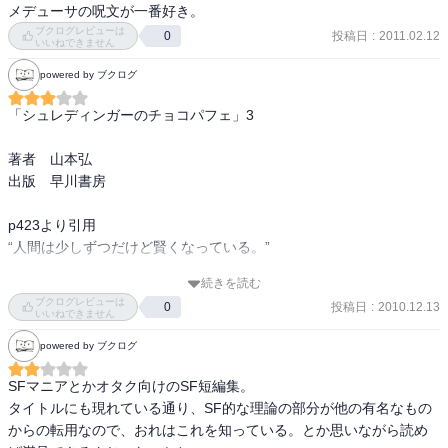
メデューサの呪文が一番好き。
ブクログレビューは
投稿日
:
2011.02.12
0
いいねできません
powered by ブクログ
「シュレディンガーのチョコパフェ」3

著者　山本弘

出版　早川書房

p423より引用

“人間は少しずつだけど賢くなっている。”

続きを読む
SF作家でと学会会長である著者による、

ブクログレビューは
投稿日
:
2010.12.13
0
SF短編集。

いいねできません
2006年同社から刊行された単行本に、

powered by ブクログ
短編一本を加えた文庫版。

理路整然としていながら、

SFマニアとかオタク向けのSF短編集。

そんな馬鹿なと思うような話が7話掲載されています。

タイトルにも現れている通り、SF的な理論の部分が他の有名なもの
からの転用なので、おれはこれを知っている。とか思いながら読め
上記の引用は、
