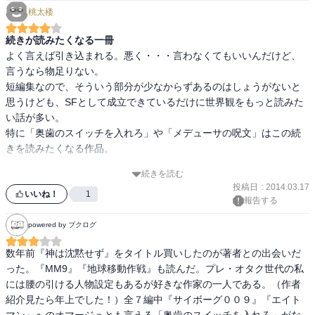
桃太楼
だたどの作品もＳＦマニアには楽しめるアイデアが詰まっているの
でマニアの方はどうぞ。
続きが読みたくなる一冊
よく言えば引き込まれる。悪く・・・言わなくてもいいんだけど、
言うなら物足りない。

短編集なので、そういう部分が少なからずあるのはしょうがないと
思うけども、SFとして成立できているだけに世界観をもっと読みた
い話が多い。

特に「奥歯のスイッチを入れろ」や「メデューサの呪文」はこの続
きを読みたくなる作品。

続きを読む
表題作の「シュレディンガーのチョコパフェ」は、とてもSFらしい
投稿日
:
2014.03.17
作品。SFを構成するためには新しいギミック(仕掛け)を考えるとい
いいね！
1
報告する
う基本に則った、読んでいて頭が混乱してくる(褒め言葉)話。登場人
物のセリフや名前に注意して3回読むことをお勧めします。

powered by ブクログ
あと、ところどころに作者の不満が隠れた悪口で書かれているの
数年前『神は沈黙せず』をタイトル買いしたのが著者との出会いだ
で、それを見つけてニヤリとできるかどうかがSFファンの境界かな
った。『MM9』『地球移動作戦』も読んだ。プレ・オタク世代の私
ぁとも思う。
には腰の引ける人物設定もあるが好きな作家の一人である。（作者
紹介見たら年上でした！）全７編中『サイボーグ００９』『エイト