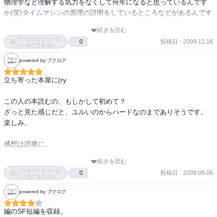
物理学など理解する気力をなくして何年になると思っているんです
か(笑)タイムマシンの原理の説明をしているところなどがあるんです
が意味が全くわからなかったです。そのせいで読む気をなくしてし
続きを読む
まいました。

ブクログレビューは
投稿日
:
2009.12.16
0
正直短編ではなく長編にするべきだったのではないかと思います。
いいねできません
それぞれ伏線回収はきちんとしているし、まとまってはいたのです
powered by ブクログ
が、前に書いたように機械の構造とかそういうものを説明するなら
ば短編では足りません。長編にしてゆっくり丁寧に説明するべきだ
立ち寄った本屋に(ry

ったと思います。

もしかしたら作者さんは機械の構造についてなどは理解してもらわ
この人の本読むの、もしかして初めて？

なくても良いと考えているのかもしれませんが、それならばもう少
ざっと見た感じだと、ユルいのからハードなのまでありそうです。
し簡単にもしくは簡潔にするべきだった気がしてなりません。
楽しみ。

感想は読後に。

さて、どれから先に読もうか。

続きを読む
ブクログレビューは
投稿日
:
2009.06.06
0
…読後…

いいねできません
面白かったー!!この本を読んでたら、集中し過ぎて一駅乗り過ごして
powered by ブクログ
遅刻しそうになりました。

編のSF短編を収録。
