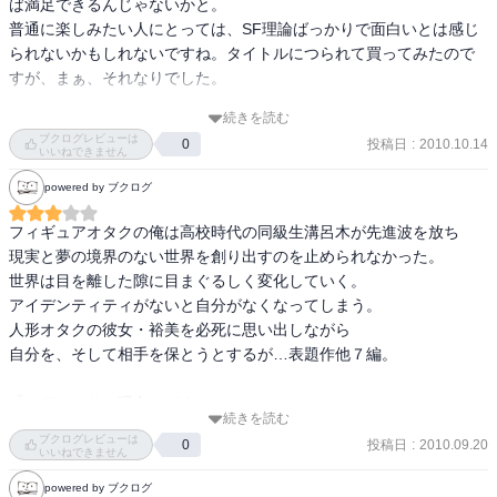
ば満足できるんじゃないかと。

解説の中の著者の他作品からの一文。

普通に楽しみたい人にとっては、SF理論ばっかりで面白いとは感じ
ここ最近の出来事を見ていると、

られないかもしれないですね。タイトルにつられて買ってみたので
本当にこの分の通りになっているのかどうか、

すが、まぁ、それなりでした。

疑問に思ってしまいます。

けれど、

続きを読む
唯一、７%のテンムーのアイディアは好きだった。落ちが、結局愛よ
ブクログレビューは
この様なことが続いたとしても諦めずに、

投稿日
:
2010.10.14
0
ね。って安直さにはがっかりしましたけど。
いいねできません
より良くなろうとしなければならないのだろうと思います。

powered by ブクログ
短篇なので少しずつ読みたい方でもあんしんです。

フィギュアオタクの俺は高校時代の同級生溝呂木が先進波を放ち

ーーーーー
現実と夢の境界のない世界を創り出すのを止められなかった。

世界は目を離した隙に目まぐるしく変化していく。

アイデンティティがないと自分がなくなってしまう。

人形オタクの彼女・裕美を必死に思い出しながら

自分を、そして相手を保とうとするが…表題作他７編。

「メデューサの呪文」がすごい！

続きを読む
高度に発達した言語文明は言語を通じて海を見、旅をし、

ブクログレビューは
投稿日
:
2010.09.20
0
そして言語で相手を発狂させることが出来る。

いいねできません
実際に言語ってどこまでのことが可能なんだろう。

powered by ブクログ