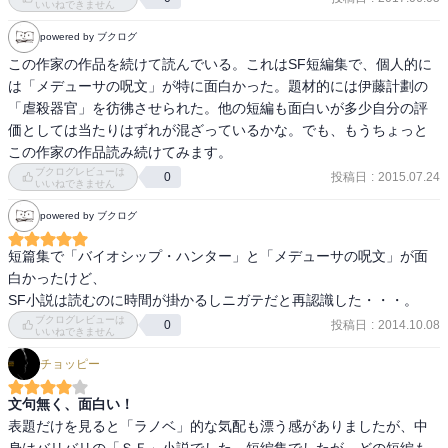
「天然無能」がスラング化して「テンムー」になるセンスも合わな
いいねできません
「バイオシップ・ハンター」

い感じ。

powered by ブクログ
「メデューサの呪文」

「まだ見ぬ冬の悲しみも」

この作家の作品を続けて読んでいる。これはSF短編集で、個人的に
でもそれでも読んでしまうSFとしての面白さがあるんです…。

「七パーセントのテンムー」

は「メデューサの呪文」が特に面白かった。題材的には伊藤計劃の
アンビバレンス。
「闇からの衝動」
「虐殺器官」を彷彿させられた。他の短編も面白いが多少自分の評
価としては当たりはずれが混ざっているかな。でも、もうちょっと
この作家の作品読み続けてみます。
ブクログレビューは
投稿日
:
2015.07.24
0
いいねできません
powered by ブクログ
短篇集で「バイオシップ・ハンター」と「メデューサの呪文」が面
白かったけど、

SF小説は読むのに時間が掛かるしニガテだと再認識した・・・。
ブクログレビューは
投稿日
:
2014.10.08
0
いいねできません
チョッピー
文句無く、面白い！
表題だけを見ると「ラノベ」的な気配も漂う感がありましたが、中