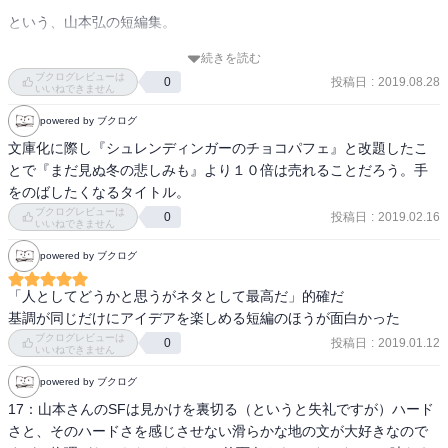
という、山本弘の短編集。

個人的には「メドゥーサの呪文」と「七パーセントのテンムー」が
おもしろく読めました。「闇からの衝動」は、もはやＳＦというよ
続きを読む
先進波発生装置で世界の消滅をたくらむマッドサイエンティストの
ブクログレビューは
りＢ級ホラー小説といった雰囲気で、著者はこういう小説も書くの
投稿日
:
2019.08.28
0
表題作「シュレディンガーのチョコパフェ」

いいねできません
かと驚かされました。
powered by ブクログ
時間圧縮装置を付けられたサイボーグの話「奥歯のスイッチを入れ
文庫化に際し『シュレンディンガーのチョコパフェ』と改題したこ
ろ」

とで『まだ見ぬ冬の悲しみも』より１０倍は売れることだろう。手
をのばしたくなるタイトル。
異星人とともに、謎の海賊船を追っていく話「バイオシップハンタ
ブクログレビューは
投稿日
:
2019.02.16
0
ー」

いいねできません
powered by ブクログ
文明消失の謎を解くため、超文明の末裔に出てこないかと話を聞き
に行ったら詩人にしか話さないぞと言われた話「メデューサの呪
「人としてどうかと思うがネタとして最高だ」的確だ

文」

基調が同じだけにアイデアを楽しめる短編のほうが面白かった
ブクログレビューは
投稿日
:
2019.01.12
0
情報だけやりとりしてエントロピーが変わらないからタイムトラベ
いいねできません
ル出来るよ、という「まだ見ぬ冬の悲しみも」

powered by ブクログ
17：山本さんのSFは見かけを裏切る（というと失礼ですが）ハード
人類の7パーセントは哲学的ゾンビだった話「七パーセントのテンム
さと、そのハードさを感じさせない滑らかな地の文が大好きなので
ー」
