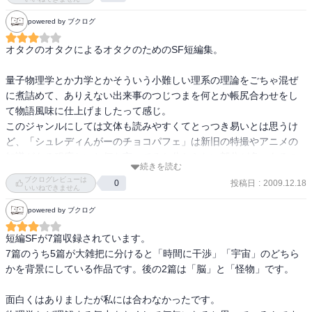
powered by ブクログ
オタクのオタクによるオタクのためのSF短編集。

量子物理学とか力学とかそういう小難しい理系の理論をごちゃ混ぜ
に煮詰めて、ありえない出来事のつじつまを何とか帳尻合わせをし
て物語風味に仕上げましたって感じ。

このジャンルにしては文体も読みやすくてとっつき易いとは思うけ
ど、「シュレディんがーのチョコパフェ」は新旧の特撮やアニメの
知識がある程度ないと何を言ってるか分からない部分が多々あるの
続きを読む
で注意（ウルトラQとかカレイドスターとか）

ブクログレビューは
投稿日
:
2009.12.18
0
こういうの馬鹿馬鹿しくも難しくて頭が痛くなり、笑えたり混乱し
いいねできません
たりするものが、SFのあるべき姿なのかもしれない。

powered by ブクログ
個人的には「メデューサの呪文」がお勧め。
短編SFが7篇収録されています。

7篇のうち5篇が大雑把に分けると「時間に干渉」「宇宙」のどちら
かを背景にしている作品です。後の2篇は「脳」と「怪物」です。

面白くはありましたが私には合わなかったです。
