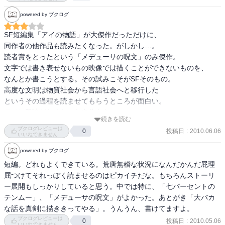
ウォーズなイメージ。哲学。

powered by ブクログ
4作目は自分以外の486人の乗組員の死亡事故についての男の衝撃の
独白。ただし嘘が一つ独白中に含まれる。これがこの本の中で一番
SF短編集「アイの物語」が大傑作だっただけに、

好きな仕掛けがしてあった。

同作者の他作品も読みたくなった。がしかし…。

5作目はタイムトラベル？の話。衝撃の冒頭から始まり、主人公の記
読者賞をとったという「メデューサの呪文」のみ傑作。

憶を追って行き、意外な真相に辿り着かせられた。こういう考え方
文字では書き表せないもの映像では描くことができないものを、

もあるなぁ。あとがきにあるように感情移入しにくいキャラばかり
なんとか書こうとする。その試みこそがSFそのもの。

登場。

高度な文明は物質社会から言語社会へと移行した

6作目は脳科学の発達により見つかった新たな因子についてのお話。
というその過程を読ませてもらうところが面白い。

ユーザーイリュージョンはバキのなんかで見たなぁ。

モノに興味がなくなった自分向き。
7作目は触手。

続きを読む
ブクログレビューは
ネタが分からないと楽しめない部分もたまーにあった。（１、７作
投稿日
:
2010.06.06
0
いいねできません
目）

powered by ブクログ
作品のテーマはそれぞれだろうけれど色んな意味での「愛」とやら
が共通するテーマに思えた。

短編。どれもよくできている。荒唐無稽な状況になんだかんだ屁理
トンデモをリアルに描き切ったSF本です。
屈つけてそれっぽく読ませるのはピカイチだな。もちろんストーリ
ー展開もしっかりしていると思う。中では特に、「七パーセントの
テンムー」、「メデューサの呪文」がよかった。あとがき「大バカ
な話を真剣に描ききってやる」。うんうん、書けてますよ。
ブクログレビューは
投稿日
:
2010.05.06
0
いいねできません