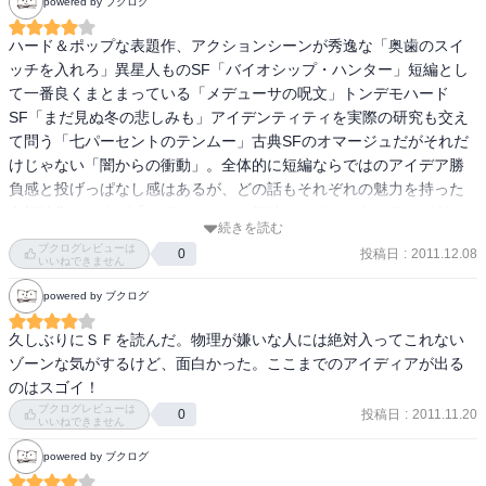
powered by ブクログ
た。

若い頃に読んだ『ゾウの時間ネズミの時間』（本川達雄・中公新
ハード＆ポップな表題作、アクションシーンが秀逸な「奥歯のスイ
書）を思い出した。

ッチを入れろ」異星人ものSF「バイオシップ・ハンター」短編とし
石ノ森章太郎先生が存命ならば感想を聞いてみたかった。

て一番良くまとまっている「メデューサの呪文」トンデモハード
SF「まだ見ぬ冬の悲しみも」アイデンティティを実際の研究も交え
「バイオシップ・ハンター」

て問う「七パーセントのテンムー」古典SFのオマージュだがそれだ
トカゲ型異性人イ・ムロッフ族のみが操縦できる生きた宇宙船「バ
けじゃない「闇からの衝動」。全体的に短編ならではのアイデア勝
イオシップ」。

負感と投げっぱなし感はあるが、どの話もそれぞれの魅力を持った
ある宙域で地球の船が正体不明のバイオシップ集団に襲撃される事
名短編集。さすが「メデューサ」は短編としてのおもしろさがぎゅ
続きを読む
件が頻発していた。

っと詰まった佳作だったな。
ブクログレビューは
投稿日
:
2011.12.08
イ･ムロッフ族の濡れ衣を晴らすために主人公は彼らの船に同乗して
0
いいねできません
その謎を追う、という話。

powered by ブクログ
バイオシップの出自が解明されるくだりも白眉だが、異性人の目に
映る地球人という種族という視点が非常に面白い。そこに示される
久しぶりにＳＦを読んだ。物理が嫌いな人には絶対入ってこれない
テーマは限りなく重い。

ゾーンな気がするけど、面白かった。ここまでのアイディアが出る
のはスゴイ！
「メデューサの呪文」

ブクログレビューは
投稿日
:
2011.11.20
0
たった８行の詩が地球人類を滅亡の危機に追い込む、というスゴイ
いいねできません
話。

powered by ブクログ
惑星アルハムデュラーで地球の戦艦２隻が衝突大破し、一人を除い