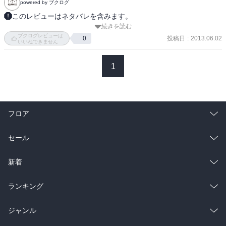
powered by ブクログ
しかし、これがデビュー作で、作者がまだ24歳なことから、先に期
このレビューはネタバレを含みます。
待したくはある。

続きを読む
面白すぎ、ワロタ。みたいな。

…俺何様ｗ

ブクログレビューは
割りと設定がツボ。デザインされつくしたAR、管理都市、"ヒーロ
投稿日
:
2013.06.02
0
幕引きは先の気になるものだったので、少なくとも2巻までは読むつ
いいねできません
ー"。

もりだが、ハヤカワ文庫JAの価格帯(700〜800円)を考えると新刊で
まるでユートピアで繰り広げられるのは古典的とも言えるヒーロー
買うのはちょっとねえ‥‥。
1
と対となるダークスーツとのShow time。

これからが楽しみだ。もう一段の入れ子を。
フロア
総合
コミック
セール
ラノベ
小説
総合
コミック
新着
雑誌・グラビア
ビジネス・実用
ラノベ
小説
総合
コミック
ランキング
BL・TL
雑誌・グラビア
ビジネス・実用
ラノベ
小説
総合
コミック
ジャンル