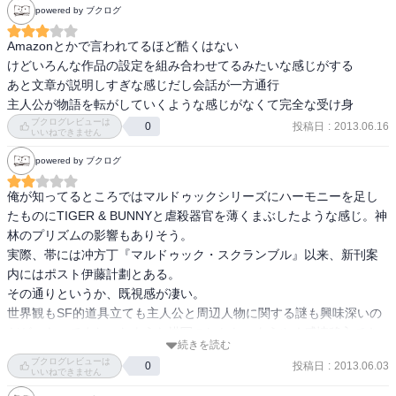
powered by ブクログ
Amazonとかで言われてるほど酷くはない

けどいろんな作品の設定を組み合わせてるみたいな感じがする

あと文章が説明しすぎな感じだし会話が一方通行

主人公が物語を転がしていくような感じがなくて完全な受け身
ブクログレビューは
投稿日
:
2013.06.16
0
いいねできません
powered by ブクログ
俺が知ってるところではマルドゥックシリーズにハーモニーを足し
たものにTIGER & BUNNYと虐殺器官を薄くまぶしたような感じ。神
林のプリズムの影響もありそう。

実際、帯には冲方丁『マルドゥック・スクランブル』以来、新刊案
内にはポスト伊藤計劃とある。

その通りというか、既視感が凄い。

世界観もSF的道具立ても主人公と周辺人物に関する謎も興味深いの
だが、もってまわったような描写のしかた、ようやく感情移入でき
続きを読む
そうになったところで繰り返される視点変更、と小説として読みに
ブクログレビューは
投稿日
:
2013.06.03
0
くい点が多々あり、正直げんなりした。

いいねできません