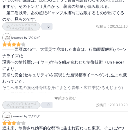
いての熱い議論は、読む人によって賛否両論変わるものかと思われ
ましたが、人によっては読みにくいかもしれません。

ますが、そのトンガリ具合から、著者の熱量が読み取れる。

一部、人物や動作のネーミングに問題を感じました。
　第二巻以降、あの超絶ギャンブル描写に匹敵するものが出てくる
のか、見ものです。
ブクログレビューは
投稿日
:
2013.11.10
0
いいねできません
powered by ブクログ
―――西暦2045年、大震災で崩壊した東京は、行動履歴解析(パーソ
ナライズ)と

現実への情報層(レイヤー)付与を組み合わせた制御技術〈Un Face〉
により、

完璧な安全(セキュリティ)を実現した層現都市イーヘヴンに生まれ変
わっていた。

そこへ漆黒の強化外骨格を身にまとう青年・広江乗(ひろえじょう)
が、民間保安企業の契約者として派遣される。

続きを読む
だが彼には、この故郷を離れざるを得なかった過去があった。

ブクログレビューは
投稿日
:
2013.10.20
0
そんな乗を試すかのように、白き男ピーターがイーヘブンに降り立
いいねできません
つ。

powered by ブクログ
平積みされてるのを見て衝動買い

近未来、制御され効率的な都市に生まれ変わった東京。そこにかつ