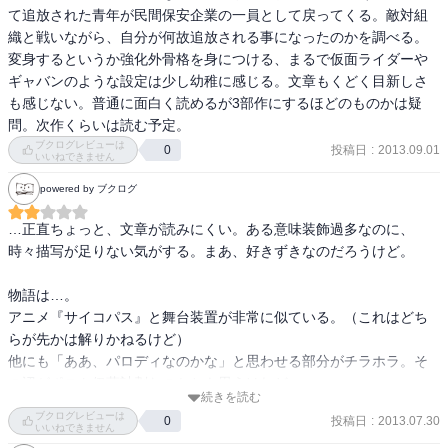
強化外骨格とか拡張現実とか、心くすぐられるよね！！！

て追放された青年が民間保安企業の一員として戻ってくる。敵対組
織と戦いながら、自分が何故追放される事になったのかを調べる。

新人作家のデビュー作とは思えないほどのボリュームと構想

変身するというか強化外骨格を身につける、まるで仮面ライダーや
随所に伊藤計劃と似た感じが見受けられるので、彼の作品を楽しめ
ギャバンのような設定は少し幼稚に感じる。文章もくどく目新しさ
る人は結構好きだと思う。

も感じない。普通に面白く読めるが3部作にするほどのものかは疑
問。次作くらいは読む予定。
デビュー作だからなのか、この作家の癖なのか場面転換が分かりづ
ブクログレビューは
投稿日
:
2013.09.01
0
いいねできません
らいところがあるけど次回作以降に期待したい。

powered by ブクログ
物語が進むにつれて、過去の事実や事件が持つ意味がガラッと変わ
る瞬間がいいね。

…正直ちょっと、文章が読みにくい。ある意味装飾過多なのに、
時々描写が足りない気がする。まあ、好きずきなのだろうけど。

物語は…。

われらいずこより来たり、われらは何者か、われらいずこへ去るの
アニメ『サイコパス』と舞台装置が非常に似ている。（これはどち
か。
らが先かは解りかねるけど）

他にも「ああ、パロディなのかな」と思わせる部分がチラホラ。そ
の辺がポスト伊藤計劃なのかとも思うけれど…。
続きを読む
ブクログレビューは
投稿日
:
2013.07.30
0
いいねできません