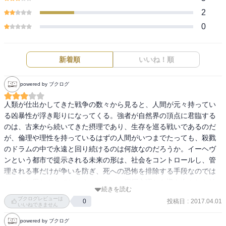
2
0
新着順
いいね！順
powered by ブクログ
人類が仕出かしてきた戦争の数々から見ると、人間が元々持ってい
る凶暴性が浮き彫りになってくる。強者が自然界の頂点に君臨する
のは、古来から続いてきた摂理であり、生存を巡る戦いであるのだ
が、倫理や理性を持っているはずの人間がいつまでたっても、殺戮
のドラムの中で永遠と回り続けるのは何故なのだろうか。イーヘヴ
ンという都市で提示される未来の形は、社会をコントロールし、管
理される事だけが争いを防ぎ、死への恐怖を排除する手段なのでは
ないかと思わされてしまう。しかし、深層心理から導き出された結
続きを読む
果を、自分の人生と言えるのか
ブクログレビューは
投稿日
:
2017.04.01
0
いいねできません
powered by ブクログ