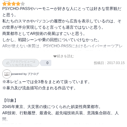
PSYCHO-PASSやハーモニーが好きな人にとっては好きな世界観だ
と思う。

私たちのスマホやパソコンの履歴から広告を表示しているのは、そ
の世界が半分実現してると言っても過言ではないと思う。

商業都市としてAR技術の発展はすごいと思う。

しかし、戦闘シーンや乗の回想についていけなかった。

ARが使えない体質は、PSYCHO-PASSにおけるハイパーオーツアレ
ルギーのようなものだろうか。それでは生活に困難が生じるだろう
続きを読む
に。

ブクログレビューは
投稿日
:
2017.03.15
0
そういえばハーモニーの世界でも社会評価は相手に開示されてい
いいねできません
た。

powered by ブクログ
相手のデータは見たいが、自分のデータが晒されるのには抵抗感が
※本レビューでは全3巻をまとめて扱っています。

あるが、TwitterなどのSNSの自己紹介画面と大差ないのではないか
※暴力及び流血描写の含まれる作品です。

と思った。
【印象】

2045年東京、大災害の後につくられた娯楽性商業都市。

AR技術、行動履歴、最適化、超先端技術兵装、意識集合顕在、人
間。

軍事系企業により派遣され、かつて出た都市を訪れる少年。
