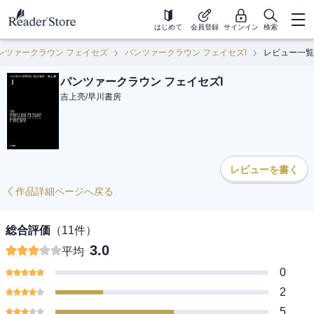
はじめて
会員登録
サインイン
検索
ンツァークラウン フェイセズ
パンツァークラウン フェイセズI
レビュー一覧
パンツァークラウン フェイセズI
吉上亮
/
早川書房
レビューを書く
作品詳細ページへ戻る
総合評価
（
11
件）
3.0
平均
0
2
5