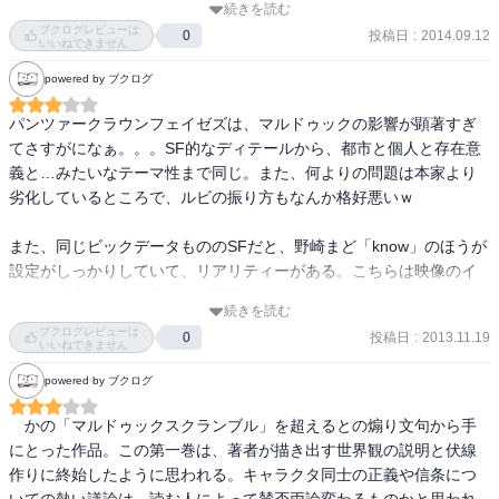
続きを読む
彼と同僚、少女ら、都市上層部、テロリスト。過去と現在が強く絡
ブクログレビューは
投稿日
:
2014.09.12
0
み合う先。

いいねできません
powered by ブクログ
【類別】

小説。

パンツァークラウンフェイゼズは、マルドゥックの影響が顕著すぎ
SF、サイバーパンク。アクション。少し群像劇。

てさすがになぁ。。。SF的なディテールから、都市と個人と存在意
義と…みたいなテーマ性まで同じ。また、何よりの問題は本家より
【構成等】

劣化しているところで、ルビの振り方もなんか格好悪いｗ 

都市や人物に関する謎が徐々に解かれます。

鍵となる情報の一部について、明らかにされる時期に妙な遅さを感
また、同じビックデータもののSFだと、野崎まど「know」のほうが
じました。

設定がしっかりしていて、リアリティーがある。こちらは映像のイ
焦点の当てられる人物が多いので場面が頻繁に切り替わる部分もあ
メージが先にあって作られた設定なのかも。
ります。

続きを読む
ブクログレビューは
色々詰め込もうとしたように見えます。

投稿日
:
2013.11.19
0
いいねできません
powered by ブクログ
【表現】

三人称視点の色濃い一人称視点で書かれた地の文です。

　かの「マルドゥックスクランブル」を超えるとの煽り文句から手
やや専門性のある技術的用語が常に用いられます。

にとった作品。この第一巻は、著者が描き出す世界観の説明と伏線
造語的なもの、ルビ、ダッシュ記号、スラッシュ記号が多用されて
作りに終始したように思われる。キャラクタ同士の正義や信条につ
います。意味合いと時の流れの描写において効果的な表現だと感じ