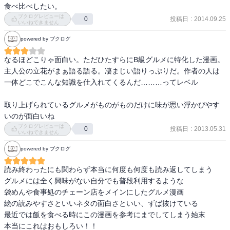
食べ比べしたい。
ブクログレビューは
投稿日
:
2014.09.25
0
いいねできません
powered by ブクログ
なるほどこりゃ面白い。ただひたすらにB級グルメに特化した漫画。
主人公の立花がまぁ語る語る。凄まじい語りっぷりだ。作者の人は
一体どこでこんな知識を仕入れてくるんだ………ってレベル

取り上げられているグルメがものがものだけに味が思い浮かびやす
いのが面白いね
ブクログレビューは
投稿日
:
2013.05.31
0
いいねできません
powered by ブクログ
読み終わったにも関わらず本当に何度も何度も読み返してしまう

グルメには全く興味がない自分でも普段利用するような

袋めんや食事処のチェーン店をメインにしたグルメ漫画

絵の読みやすさといいネタの面白さといい、ずば抜けている

最近では飯を食べる時にこの漫画を参考にまでしてしまう始末

本当にこれはおもしろい！！