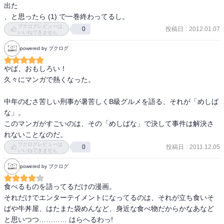
出た

、と思ったら (1) で一巻終わってるし。
ブクログレビューは
投稿日
:
2012.01.07
0
いいねできません
powered by ブクログ
やば、おもしろい！

久々にマンガで熱くなった。

中年のむさ苦しい刑事が暑苦しくB級グルメを語る、それが「めしば
な」。

このマンガがすごいのは、その「めしばな」で決して事件は解決さ
れないことなのだ。
ブクログレビューは
投稿日
:
2011.12.05
0
いいねできません
powered by ブクログ
食べるものを語ってるだけの漫画。

それだけでエンターテイメントになってるのは、それが立ち食いそ
ばや牛丼屋、はたまた袋めんなど、身近な食べ物だからかなあなど
と思いつつ………… はらへるわっ!
