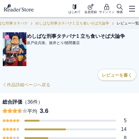
はじめて
会員登録
サインイン
検索
ばな刑事タチバナ
めしばな刑事タチバナ1 立ち食いそば大論争
レビュー一覧
めしばな刑事タチバナ1 立ち食いそば大論争
坂戸佐兵衛、旅井とり
/
徳間書店
レビューを書く
作品詳細ページへ戻る
総合評価
（
36
件）
3.6
平均
5
14
8