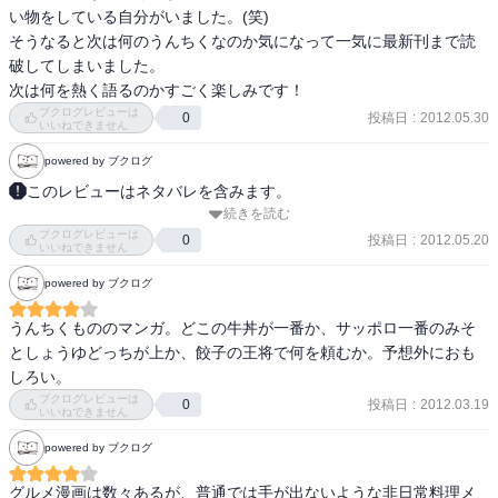
い物をしている自分がいました。(笑)

そうなると次は何のうんちくなのか気になって一気に最新刊まで読
破してしまいました。

次は何を熱く語るのかすごく楽しみです！
ブクログレビューは
投稿日
:
2012.05.30
0
いいねできません
powered by ブクログ
このレビューはネタバレを含みます。
続きを読む
旦那の友達から薦められて読んだ作品。

ブクログレビューは
一見、絵は地味だけど、食べ物論を熱く語る話には

投稿日
:
2012.05.20
0
いいねできません
引き込まれました。

powered by ブクログ
刑事とか書いてるけど、仕事の描写はあまりありません（笑）

私は誰がなんと言おうと、今は無き王風麺（袋麺）が一番美味しか
うんちくもののマンガ。どこの牛丼が一番か、サッポロ一番のみそ
ったと

としょうゆどっちが上か、餃子の王将で何を頼むか。予想外におも
思います。（復刻して欲しい！！）
しろい。
ブクログレビューは
投稿日
:
2012.03.19
0
いいねできません
powered by ブクログ
グルメ漫画は数々あるが、普通では手が出ないような非日常料理メ