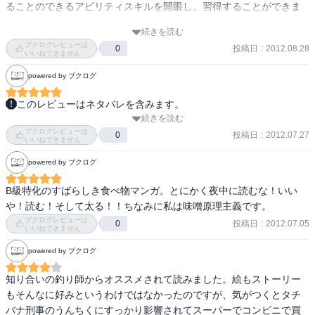
ることのできるアビリティスキルを開眼し、習得することができま
す。
続きを読む
ブクログレビューは
投稿日
:
2012.08.28
0
いいねできません
powered by ブクログ
このレビューはネタバレを含みます。
続きを読む
2012 7/26読了。WonderGooで購入。

ブクログレビューは
ネットや本で話題になっていた・・・だけではなく、自分も寄稿し
投稿日
:
2012.07.27
0
いいねできません
たりしているミニコミ誌「BOOK5」のレビューでも上がっていたの
powered by ブクログ
で、これは読んでみるかなあ、と思って手にとって見た本。

牛丼とかカレーとか立ち食いそばとかインスタントラーメンとか餃
B級特化のすばらしき食べ物マンガ。とにかく夜中に読むな！いい
子の王将とか、具体的な店名や商品名（実在）もあげつつ、ひたす
や！読む！そして太る！！ちなみに私は味噌原理主義です。
ら食い物について刑事タチバナがこだわりを語る漫画。

ブクログレビューは
投稿日
:
2012.07.05
0
それがもう、今思い出しても腹が減る！！

いいねできません
そして金がかからない！！（笑）

powered by ブクログ
いいマンガだ、２巻以降も買おう。あと行こう。
知り合いの釣り師からオススメされて読みました。絵もストーリー
もそんなに好みというわけではなかったのですが、気がつくとタチ
バナ刑事のうんちくにすっかり影響されてスーパーでコンビニで買