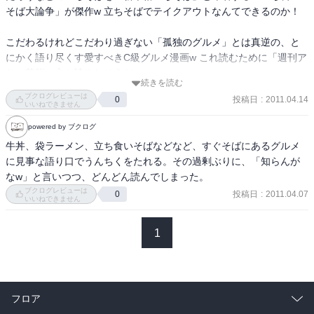
そば大論争」が傑作w 立ちそばでテイクアウトなんてできるのか！

こだわるけれどこだわり過ぎない「孤独のグルメ」とは真逆の、と
にかく語り尽くす愛すべきC級グルメ漫画w これ読むために「週刊ア
サヒ芸能」立ち読みしそうだw
続きを読む
ブクログレビューは
投稿日
:
2011.04.14
0
いいねできません
powered by ブクログ
牛丼、袋ラーメン、立ち食いそばなどなど、すぐそばにあるグルメ
に見事な語り口でうんちくをたれる。その過剰ぶりに、「知らんが
なw」と言いつつ、どんどん読んでしまった。
ブクログレビューは
投稿日
:
2011.04.07
0
いいねできません
1
フロア