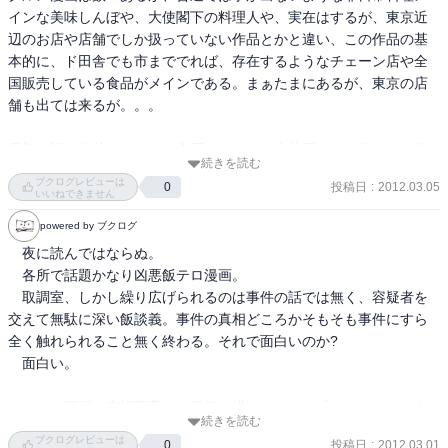
インな美味しんぼや、大使閣下の料理人や、実在はするが、東京近
辺のお店や店舗でしか扱っていない作品とかと違い、この作品の基
本的に、ド田舎でも市まででれば、存在するようなチェーン店や全
国販売している食品がメインである。まぁたまにあるが、東京の店
舗も出ては来るが。。。

最初の話は牛丼で、しかも全国チェーンの牛丼屋さん。他にも、袋
続きを読む
ラーメンがどれがいいとかを大真面目に語り倒したりで、非常に面
ブクログレビューは
投稿日
:
2012.03.05
0
白い。

いいねできません
powered by ブクログ
大体の作品では、東京まで行けるかとか、そんなん周りには売って
　夜に読んではならぬ。

ねぇよっていう感じだが、吉牛ならこの辺でもあるし、サッポロ一
　各所で話題かなり凶悪飯テロ漫画。

番なんかどこにでも売ってるし、餃子の王将ならあっちこっちにあ
　取調室、しかし繰り広げられるのは事件の話では無く、容疑者を
る。いやぁすばらしい。

交えて無駄に深い飯談義。事件の真相どころかそもそも事件にすら
全く触れられること無く終わる。それで面白いのか? 　

連載で読んでたら、きっと読んだあとに思わず牛丼屋とかにいっち
　面白い。

ゃう気がする。
　グルメ漫画で究極至高の一品等を描かれても、「うまいんだろう
続きを読む
な」とは思えど食ったこと無いんで味は想像の及ぶ限りでしないぼ
ブクログレビューは
投稿日
:
2012.03.01
0