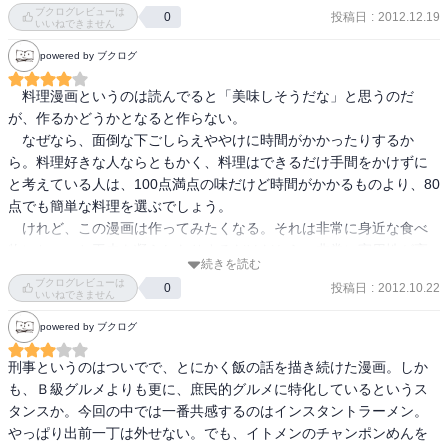
ブクログレビューは
投稿日
:
2012.12.19
0
いいねできません
powered by ブクログ
　料理漫画というのは読んでると「美味しそうだな」と思うのだ
が、作るかどうかとなると作らない。

　なぜなら、面倒な下ごしらえややけに時間がかかったりするか
ら。料理好きな人ならともかく、料理はできるだけ手間をかけずに
と考えている人は、100点満点の味だけど時間がかかるものより、80
点でも簡単な料理を選ぶでしょう。

　けれど、この漫画は作ってみたくなる。それは非常に身近な食べ
物にちょっと工夫を凝らしたりするだけだから。非常に実用性が高
続きを読む
い料理（？）漫画である。
ブクログレビューは
投稿日
:
2012.10.22
0
いいねできません
powered by ブクログ
刑事というのはついでで、とにかく飯の話を描き続けた漫画。しか
も、Ｂ級グルメよりも更に、庶民的グルメに特化しているというス
タンスか。今回の中では一番共感するのはインスタントラーメン。
やっぱり出前一丁は外せない。でも、イトメンのチャンポンめんを