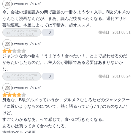
powered by ブクログ
今、会社の漫画読みの間で話題の一冊をようやく入手。B級グルメの
うんちく漫画なんだが、まあ、読んだ後食べたくなる。週刊アサヒ
芸能連載。本屋によっては平積み。超オススメ。
ブクログレビューは
投稿日
:
2011.08.31
0
いいねできません
powered by ブクログ
ジャンクな食べ物を「うまそう！食べたい！」とまで思わせるのだ
からたいしたものだ。…主人公が刑事である必要はあまりないか
な。
ブクログレビューは
投稿日
:
2011.08.24
0
いいねできません
powered by ブクログ
身近な、B級グルメっていうか、グルメ？むしろただのジャンクフー
ドに近いようなものについて、熱く語るっていうだけのものなんだ
けど、

すごくわかるなあ、って感じて、食べに行きたくなる。

あるいは買ってきて食べたくなる。

市井のグルメ漫画。