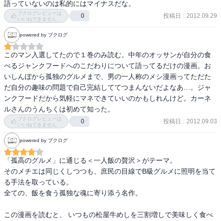
語っていないのは私的にはマイナスだな。
ブクログレビューは
投稿日
:
2012.09.29
0
いいねできません
powered by ブクログ
このマン入選してたので１巻のみ読む。中年のオッサンが自分の食
べるジャンクフードへのこだわりについて語ってるだけの漫画。お
いしんぼから孤独のグルメまで、男の一人称のメシ漫画ってただた
だ自分の趣味の問題で自己完結しててつまんないだよなあ…。ジャ
ンクフードだから気軽にマネできていいのかもしれんけど。カーネ
ルさんのうんちくは初めて知った。
ブクログレビューは
投稿日
:
2012.09.03
0
いいねできません
powered by ブクログ
「孤高のグルメ」に通じる＜一人飯の贅沢＞がテーマ。

そのメチエは同じくしつつも、庶民の目線でB級グルメに照明を当て
る手法を取っている。

全ての、飯を食う孤独な魂に寄り添う名作。

この漫画を読むと、 いつもの松屋牛めしを三割増しで美味しく食べ