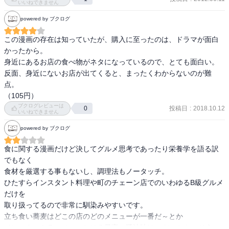
いいねできません
powered by ブクログ
この漫画の存在は知っていたが、購入に至ったのは、ドラマが面白
かったから。

身近にあるお店の食べ物がネタになっているので、とても面白い。

反面、身近にないお店が出てくると、まったくわからないのが難
点。

（105円）
ブクログレビューは
投稿日
:
2018.10.12
0
いいねできません
powered by ブクログ
食に関する漫画だけど決してグルメ思考であったり栄養学を語る訳
でもなく

食材を厳選する事もないし、調理法もノータッチ。

ひたすらインスタント料理や町のチェーン店でのいわゆるB級グルメ
だけを

取り扱ってるので非常に馴染みやすいです。

立ち食い蕎麦はどこの店のどのメニューが一番だ～とか

インスタントラーメンにおける最高の醤油味は○○だ～とか、そうい