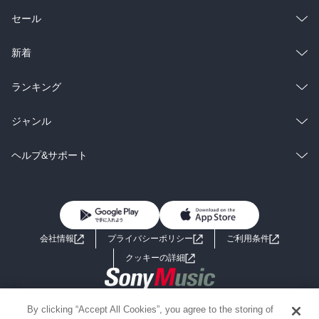
総合
コミック
セール
ラノベ
小説
総合
コミック
新着
雑誌・グラビア
ビジネス・実用
ラノベ
小説
総合
コミック
ランキング
BL・TL
雑誌・グラビア
ビジネス・実用
ラノベ
小説
総合
コミック
ジャンル
BL・TL
雑誌・グラビア
ビジネス・実用
ラノベ
小説
コミック
男性コミック
ヘルプ&サポート
BL・TL
雑誌・グラビア
ビジネス・実用
女性コミック
コミック誌
初めての方へ
ヘルプ
BL・TL
ライトノベル
男子向けラノベ
よくあるご質問
お問い合わせ
会社情報
プライバシーポリシー
ご利用条件
女子向けラノベ
小説
利用規約
クッキーの詳細
国内小説
海外小説
Copyright 2017 - 2026 Sony Music Entertainment(Japan) Inc.
By clicking “Accept All Cookies”, you agree to the storing of
ミステリー
SF