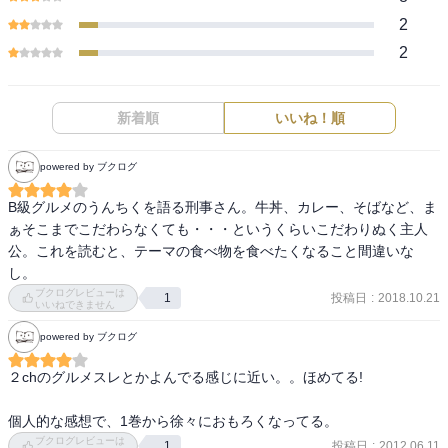
2
2
新着順
いいね！順
powered by ブクログ
B級グルメのうんちくを語る刑事さん。牛丼、カレー、そばなど、ま
ぁそこまでこだわらなくても・・・というくらいこだわりぬく主人
公。これを読むと、テーマの食べ物を食べたくなること間違いな
し。
ブクログレビューは
投稿日
:
2018.10.21
1
いいねできません
powered by ブクログ
２chのグルメスレとかよんでる感じに近い。。ほめてる!

個人的な感想で、1巻から徐々におもろくなってる。
ブクログレビューは
投稿日
:
2012.06.11
1