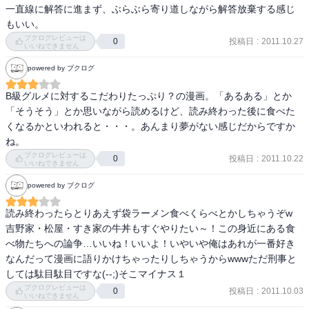
一直線に解答に進まず、ぶらぶら寄り道しながら解答放棄する感じ
もいい。
ブクログレビューは
投稿日
:
2011.10.27
0
いいねできません
powered by ブクログ
B級グルメに対するこだわりたっぷり？の漫画。「あるある」とか
「そうそう」とか思いながら読めるけど、読み終わった後に食べた
くなるかといわれると・・・。あんまり夢がない感じだからですか
ね。
ブクログレビューは
投稿日
:
2011.10.22
0
いいねできません
powered by ブクログ
読み終わったらとりあえず袋ラーメン食べくらべとかしちゃうぞw 
吉野家・松屋・すき家の牛丼もすぐやりたい～！この身近にある食
べ物たちへの論争…いいね！いいよ！いやいや俺はあれが一番好き
なんだって漫画に語りかけちゃったりしちゃうからwwwただ刑事と
しては駄目駄目ですな(--;)そこマイナス１
ブクログレビューは
投稿日
:
2011.10.03
0
いいねできません