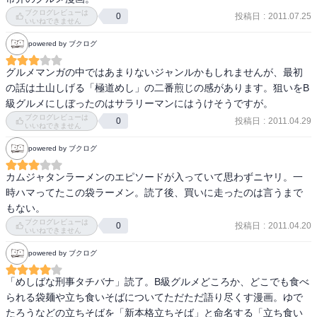
ブクログレビューは
投稿日
:
2011.07.25
0
いいねできません
powered by ブクログ
グルメマンガの中ではあまりないジャンルかもしれませんが、最初
の話は土山しげる「極道めし」の二番煎じの感があります。狙いをB
級グルメにしぼったのはサラリーマンにはうけそうですが。
ブクログレビューは
投稿日
:
2011.04.29
0
いいねできません
powered by ブクログ
カムジャタンラーメンのエピソードが入っていて思わずニヤリ。一
時ハマってたこの袋ラーメン。読了後、買いに走ったのは言うまで
もない。
ブクログレビューは
投稿日
:
2011.04.20
0
いいねできません
powered by ブクログ
「めしばな刑事タチバナ」読了。B級グルメどころか、どこでも食べ
られる袋麺や立ち食いそばについてただただ語り尽くす漫画。ゆで
たろうなどの立ちそばを「新本格立ちそば」と命名する「立ち食い