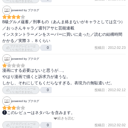
やけた印象でしかないが、この作品で狂おしく実名上等に深く語ら
いいねできません
れるのは「吉野家・すき家・松屋どの牛丼が美味いか」「インスタ
powered by ブクログ
ント袋ラーメンはどのメーカー商品が最強か」等。

　普段は貧乏食と雑に食っていたりするものだとしても「ここが美
B級グルメ蘊蓄／刑事もの（あんま絡まないがキャラとしては立つ）
味い」と語られると、「おう…そう、そうだよな!　あれうまいよ
／おっさんキャラ／週刊アサヒ芸能連載

な！」と視覚情報と味覚が脳内で合致し、共感し始めるから始末に
インスタントラーメンをスーパーに買いに走った／読むの結構時間
負えぬ。

かかる／実際３．８くらい
　初めて読むと、自分の価値観が変化するというかなり不思議な体
ブクログレビューは
投稿日
:
2012.02.23
0
いいねできません
験が出来る一冊。

…自分もサッポロ一番買ってきてしまいました。おのれ。

powered by ブクログ
漫画にする必要はないと思うが…。

やはり漫画で描くと訴求力が違うな。

しかし、それにしてもくだらなすぎる。表現力の無駄遣いだ。
ブクログレビューは
投稿日
:
2012.02.12
0
いいねできません
powered by ブクログ
このレビューはネタバレを含みます。
続きを読む
B級グルメ漫画、でいいのかな。刑事と言いつつ刑事の仕事よりメシ
ブクログレビューは
優先。食にかける気合いが半端ない、どこでも誰にでもすぐご飯の
投稿日
:
2012.02.02
0
いいねできません