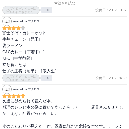
続きを読む
う感じのものばかり。

ブクログレビューは
投稿日
:
2017.10.02
0
いいねできません
でも主人公の立花刑事は熱くなるとしたり顔で

powered by ブクログ
お店の裏事情に関するうんちくまで語りだす所が少々鼻につくね。

富士そば：カレーかつ丼

最初はハードボイルド気取りだった立花さんが

牛丼チェーン［児玉］

徐々に小物になっていく様もよくない。
袋ラーメン

C&Cカレー［下着ドロ］

KFC［中学教師］

立ち食いそば

餃子の王将（前半）［浪人生］
ブクログレビューは
投稿日
:
2017.04.30
0
いいねできません
powered by ブクログ
友達に勧められて読んだ本。

料理のレシピ本の隣に置いてあったらしく・・・店員さんＧＪとし
かいえない配置だったらしい。

食のこだわりが見えた一作。深夜に読むと危険な本です。ラーメン