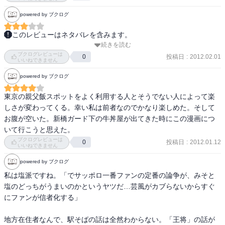
話をし出します。

powered by ブクログ
内容がどうこうというより、ひたすらお腹が空きます。

簡単言ってしまうとB級の美味しんぼ。好き嫌いははっきり別れるか
このレビューはネタバレを含みます。
も。でもなんも考えないで読むには最高だと思う。
続きを読む
グルメ漫画にしては珍しく、吉野家・松屋・すき屋といった牛丼チ
ブクログレビューは
ェーンや

投稿日
:
2012.02.01
0
いいねできません
富士そばなどの早飯屋、袋ラーメン（インスタント）といった

powered by ブクログ
グルメを深く掘り下げるという異色作。

東京の親父飯スポットをよく利用する人とそうでない人によって楽
「おお、こういう手があったか！」と思わせるテーマ性はすごくい
しさが変わってくる。幸い私は前者なのでかなり楽しめた。そして
い、

お腹が空いた。新橋ガード下の牛丼屋が出てきた時にこの漫画につ
のだけど、読んでいると少ししつこいんだよなぁウンチクが。

いて行こうと思えた。
１冊通して読むのになかなかの体力が要る。

ブクログレビューは
投稿日
:
2012.01.12
0
それと、読んでいるととても腹が減るので注意（充分入り込んでい
いいねできません
る証拠）。
powered by ブクログ
私は塩派ですね。「でサッポロ一番ファンの定番の論争が、みそと
塩のどっちがうまいのかというヤツだ…芸風がカブらないからすぐ
にファンが信者化する」

地方在住者なんで、駅そばの話は全然わからない。「王将」の話が