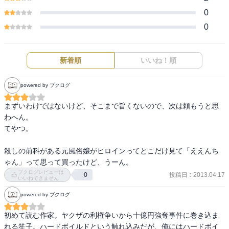
0
0
新着順
いいね！順
powered by ブクログ
まずいわけではないけど、そこまで旨くないので、次は頼もうと思
わへん。

てやつ。

殺しの前科がある元風俗嬢がヒロインってとこだけ見て「ええんち
ゃん」って思って買ったけど、うーん。
ブクログレビューは
投稿日
:
2013.04.17
0
いいねできません
powered by ブクログ
初めて読む作家。ヤクザの利権争いから十億円強奪事件に巻き込ま
れる笙子。ハードボイルドという触れ込みだが、俺にはハードボイ