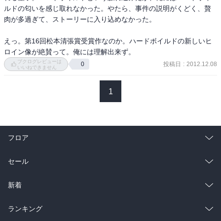
ルドの匂いを感じ取れなかった。やたら、事件の説明がくどく、贅
肉が多過ぎて、ストーリーに入り込めなかった。

えっ。第16回松本清張賞受賞作なのか。ハードボイルドの新しいヒ
ロイン像が絶賛って。俺には理解出来ず。
ブクログレビューは
投稿日
:
2012.12.08
0
いいねできません
1
フロア
総合
コミック
セール
ラノベ
小説
総合
コミック
新着
雑誌・グラビア
ビジネス・実用
ラノベ
小説
総合
コミック
ランキング