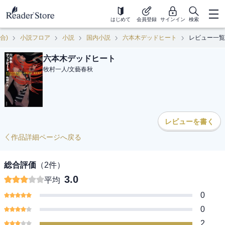
はじめて
会員登録
サインイン
検索
合)
小説フロア
小説
国内小説
六本木デッドヒート
レビュー一覧
六本木デッドヒート
牧村一人
/
文藝春秋
レビューを書く
作品詳細ページへ戻る
総合評価
（
2
件）
3.0
平均
0
0
2