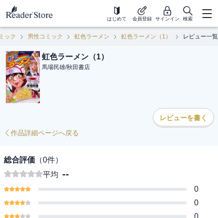
はじめて
会員登録
サインイン
検索
ミック
男性コミック
虹色ラーメン
虹色ラーメン（1）
レビュー一覧
虹色ラーメン（1）
馬場民雄
/
秋田書店
レビューを書く
作品詳細ページへ戻る
総合評価
（
0
件）
--
平均
0
0
0