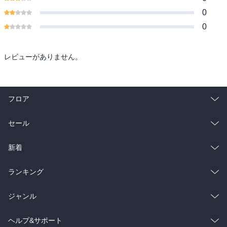
0
0
レビューがありません。
フロア
総合
コミック
セール
ラノベ
小説
総合
コミック
新着
雑誌・グラビア
ビジネス・実用
ラノベ
小説
総合
コミック
ランキング
BL・TL
雑誌・グラビア
ビジネス・実用
ラノベ
小説
総合
コミック
ジャンル
BL・TL
雑誌・グラビア
ビジネス・実用
ラノベ
小説
コミック
男性コミック
ヘルプ&サポート