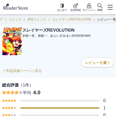
はじめて
会員登録
サインイン
検索
ア
コミック
男性コミック
スレイヤーズREVOLUTION
レビュー一覧
スレイヤーズREVOLUTION
氷樹一世、神坂一、あらいずみるい
/
KADOKAWA
レビューを書く
作品詳細ページへ戻る
総合評価
（
1
件）
4.0
平均
0
1
0