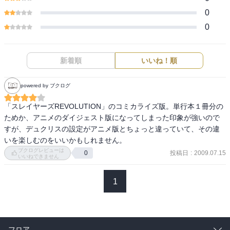
0
0
新着順
いいね！順
powered by ブクログ
「スレイヤーズREVOLUTION」のコミカライズ版。単行本１冊分の
ためか、アニメのダイジェスト版になってしまった印象が強いので
すが、デュクリスの設定がアニメ版とちょっと違っていて、その違
いを楽しむのをいいかもしれません。
ブクログレビューは
投稿日
:
2009.07.15
0
いいねできません
1
フロア