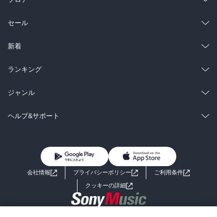
総合
コミック
セール
ラノベ
小説
総合
コミック
新着
雑誌・グラビア
ビジネス・実用
ラノベ
小説
総合
コミック
ランキング
BL・TL
雑誌・グラビア
ビジネス・実用
ラノベ
小説
総合
コミック
ジャンル
BL・TL
雑誌・グラビア
ビジネス・実用
ラノベ
小説
コミック
男性コミック
ヘルプ&サポート
BL・TL
雑誌・グラビア
ビジネス・実用
女性コミック
コミック誌
初めての方へ
ヘルプ
BL・TL
ライトノベル
男子向けラノベ
よくあるご質問
お問い合わせ
会社情報
プライバシーポリシー
ご利用条件
女子向けラノベ
小説
利用規約
クッキーの詳細
国内小説
海外小説
Copyright 2017 - 2026 Sony Music Entertainment(Japan) Inc.