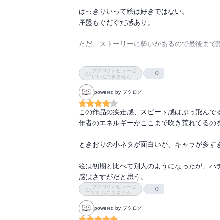
はっきりいって絵は好きではない。

序盤もぐだぐだ感あり。

ただ、ストーリーに勢いがあるので最後まで読
ハチワンダイバーも同じように勢いあるし、
ブクログレビューは
0
いいねできません
powered by ブクログ
この作品の疾走感、スピード感はぶっ飛んでる
作者のエネルギーがここまで吹き荒れてるのを
ときおりの小ネタが面白いが、キャラが多す
絵は初期と比べて別人のようになったが、ハ
感はさすがだと思う。
ブクログレビューは
0
いいねできません
powered by ブクログ