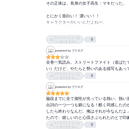
その正体は、長身の女子高生：マキだった。

とにかく面白い！ 濃いい！！

キャラクターがいいんだよねー。

なにより台詞回しがシュールすぎ。

ヨクサル氏独特の世界観を、どっぷりと味わえ
ブクログレビューは
0
完結済です。
いいねできません
powered by ブクログ
全巻一気読み。ストリートファイト（道ばた
い）だけど、やたらと勢いのある描写もあっ
ブクログレビューは
0
いいねできません
powered by ブクログ
脇役までに全て個性が光っている熱い、熱い漫
台詞の一つ一つも癖になる！酷く同感したのが
したら終わりなんだ。俺はそれが今なんだよ
たので、嬉しいのと心揺さぶられたのとで印
ブクログレビューは
0
いいねできません