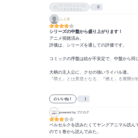
借りました。面白いですね。

ブクログレビューは
エアマスターは名前と空中で戦うみたいなイメ
0
いいねできません
ただ、いきなり強いのでどこかで格闘技につ
ふぶき
います。

父親の影響とかもあるんでしょうが、鍛えては
シリーズの中盤から盛り上がります！
アニメ視聴済み。

そして、愉快な友人達なのかもしれませんが、
評価は、シリーズを通しての評価です。

前半はともかく、中盤からは小さい子とお嬢様
積本は１巻と最終巻にレビュー書くので少し
コミックの序盤は絵が不安定で、中盤から同
た。不思議です。
大柄の主人公に、クセの強いライバル達。

『萌え』とは真逆となる、『燃え』る展開が繰
いいね！
1
powered by ブクログ
ベルセルクを読みたくてヤングアニマル読ん
ので１巻から読んでみた。
