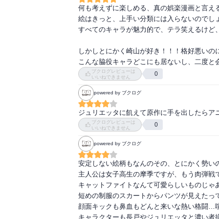
何も考えずに楽しめる、真の娯楽漫画と言える
絵はきっと、上手い分類には入らないのでしょ
すべてのキャラが魅力的で、テラ笑えるけど、
しかしとにかく崎山が好き！！！格好悪いのに
こんな脇役キャラどこにも居ないし、二度と
ブクログレビューは
0
いいねできません
powered by ブクログ
ジュリエッタに飢えて原作に手を出したらア
ブクログレビューは
0
いいねできません
powered by ブクログ
安定しない絵柄もなんのその、とにかく勢いの
主人公は女子高生の摩季ですが、もう肉弾戦で
キャットファイトなんて可愛らしいものじゃあ
短めの制服のスカートからパンツが見えたって
顔面キックも鼻血もどんと来いな熱い格闘…喧
キャラクターも長戸やジュリエッタと濃い者揃