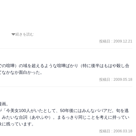
続きを読む
る作品です。

投稿日
:
2009.12.21
での喧嘩）の域を超えるような喧嘩ばかり（特に後半はもはや殺し合
てなかなか面白かった。
投稿日
:
2009.05.18
画。

「今美女100人がいたとして、50年後にはみんなババアだ。旬を逃
」みたいな台詞（あやふや）。まるっきり同じことを考えに持ってい
象に残っています。
投稿日
:
2006.03.18