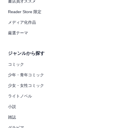
書店員オススメ
Reader Store 限定
メディア化作品
厳選テーマ
ジャンルから探す
コミック
少年・青年コミック
少女・女性コミック
ライトノベル
小説
雑誌
グラビア