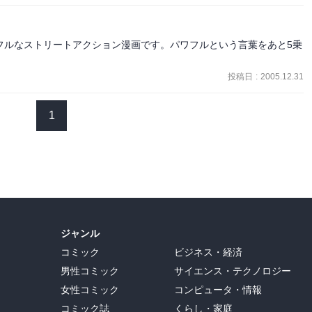
フルなストリートアクション漫画です。パワフルという言葉をあと5乗
投稿日
:
2005.12.31
1
ジャンル
コミック
ビジネス・経済
男性コミック
サイエンス・テクノロジー
女性コミック
コンピュータ・情報
コミック誌
くらし・家庭