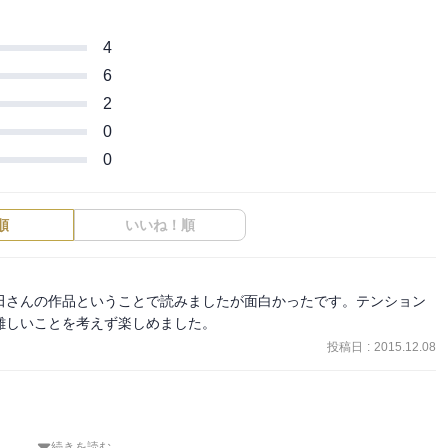
4
6
2
0
0
順
いいね！順
田さんの作品ということで読みましたが面白かったです。テンション
難しいことを考えず楽しめました。
投稿日
:
2015.12.08
続きを読む