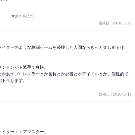
サル先生です。
続きを読む
投稿日
:
2010.12.26
ァイターのような格闘ゲームを経験した人間ならきっと楽しめる作
ションがド派手で爽快。

とか女子プロレスラーとか番長とか忍者とかアイドルとか、個性的で
トルします。

投稿日
:
2010.07.11


イター：エアマスター。
