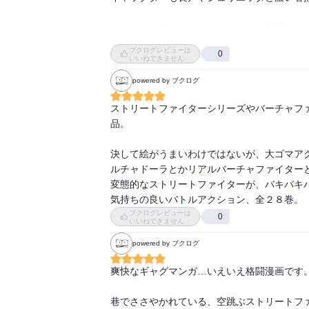
ちなみに作者はハチワンダイバーの柴田ヨク
ブクログレビューは
0
いいねできません
powered by ブクログ
ストリートファイターシリーズやバーチャフ
品。

決して絵がうまいわけではないが、大ゴマアク
ルチャドーラとかリアルバーチャファイター
変態的なストリートファイターが、バキバキバ
気持ちの良いバトルアクション、全２８巻。
ブクログレビューは
0
いいねできません
powered by ブクログ
爽快なギャグマンガ…いえいえ格闘漫画です。
巷でささやかれている、空跳ぶストリートファ