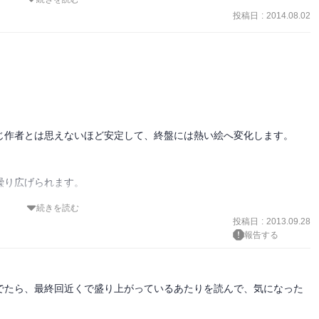
ージはありましたが、体操が元なのは知りませんでした。

投稿日
:
2014.08.02
いては修行したりしたのか疑問です。後に語られるなら楽しみにして
なかったような気がするので。

特に巨乳キャラのうざさがはんぱないｗｗ

以外がまともすぎてありがたい気がしてきます。

前後しますが、金ちゃんが出てきた瞬間に脳内子安ボイス安定でし
じ作者とは思えないほど安定して、終盤には熱い絵へ変化します。

り広げられます。

続きを読む
投稿日
:
2013.09.28
報告する
でたら、最終回近くで盛り上がっているあたりを読んで、気になった