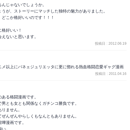
んじゃないでしょうか。

うが、ストーリーにマッチした独特の魅力がありました。

どこか格好いいのです！！！

格好いい！

会えないと思います。
投稿日
:
2012.06.19
ニメ以上にパネェジュリエッタに更に惚れる熱血格闘恋愛ギャグ漫画
投稿日
:
2011.04.16
ある格闘漫画です。

男とも女とも関係なくガチンコ勝負です。

りません。

ぜんぜんやらしくもなんともありません。

嘩漫画です。

い。
