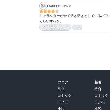
powered by ブクログ
キャラクターが全て活き活きとしているパワ
くらいすべき。
ブクログレビューは
0
いいねできません
フロア
新着
総合
総合
コミック
コミック
ラノベ
ラノベ
小説
小説