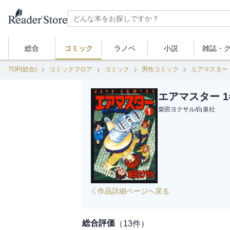
総合
コミック
ラノベ
小説
雑誌・
TOP(総合)
コミックフロア
コミック
男性コミック
エアマスター
エアマスター 1
柴田ヨクサル
/
白泉社
作品詳細ページへ戻る
総合評価
（
13
件）