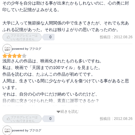
その少年を自分は助ける事が出来たかもしれないのに、心の奥に封
印していた記憶がよみがえる。

大学に入って無節操な人間関係の中で生きてきたが、それでも光あ
ふれる記憶があった。それは独りよがりの思いであったのか。
ブクログレビューは
投稿日
:
2012.08.26
0
いいねできません
powered by ブクログ
浅田さんの作品は、映画化されたものも多いですね。

私は、映画で「天国までの100マイル」を見ました。

作品を読むのは、たぶんこの作品が初めてです。

人間は、生きている間に少なからず人を傷つけている事があると思
います。

それは、自分の心の中にだけ納めているのだけど、

目の前に突きつけられた時、素直に謝罪できるか？

降霊、実際に体験はないが話は聞いた事があります。

続きを読む
自分は、とても怖くて向き合えないと思った。

ブクログレビューは
投稿日
:
2012.08.26
0
自分勝手な行動をしてこなかったとは言い切れないから。
いいねできません
powered by ブクログ