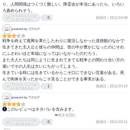
古い別荘で雷雨の夜、いつも夢で罪を告げる女によく似た若い女性
り、人間関係はつくづく難しい。降霊会が本当にあったら、いろい
が訪れ、雨宿りのお礼にと私を降霊会に招待する。

ろ責められそう。
ブクログレビューは
投稿日
:
2012.04.08
0
いいねできません
最初の降霊会では、小学生の時の友だちで転校生だったキヨシが、
父親から当たり屋をさせられて死んだ記憶が蘇る。

powered by ブクログ
現れたのは、当たり屋を止めようとしていた当時若い巡査だった男
の生霊と、父親の死霊、そしてキヨシの死霊。それぞれの思いを語
戦争を終えて復興を果たしたわりに復活しなかった道徳観のなかで
り、慰めを得て去って行き、何もせず忘れようとしていたわたしの
生きてきた主人公と彼らの仲間は、世の中が豊かになったのにそれ
罪の想いも軽くされた。

にふさわいほど幸福になってはいなかったのだろう。

また大人たちは同じように生まれてきても戦争との関わり合い方の
昭和３０年代、作者と同じ子供だった私には当時の貧さと豊かにな
違いでその人生は大いにちがってしまう。

りつつある社会の変化がわかる。実によくわかる。と思うところが
生きている時には生きているからこそ口にできない言葉がある。死
多々あった。

んで肉体を失ったからこそ見ることができる事実がある。
ブクログレビューは
投稿日
:
2012.03.24
1
いいねできません
第２夜は昭和４０年代の学園紛争時代に訳もなく捨てた恋人の記憶
powered by ブクログ
が蘇るが、現れたのは遊び仲間で事故死した真澄の死霊だった。

このレビューはネタバレを含みます。
真澄は私を愛していたが、私は気づかずに工場の寮に住んで定時制
続きを読む
ゆうちゃんという初老の男の夢に出てくる女性が

高校に百合子に溺れたため、真澄は育ったニューヨークに行き、精
ブクログレビューは
ゆうちゃんの心の奥底にある後悔や懺悔の思いを晴らすために

投稿日
:
2012.03.21
0
神を病んで帰国し高速道路を暴走して事故死した。しかし私は深く
いいねできません
亡くなった人、さまよう人の霊を呼び語り合う

は気に留めなかった。第２夜