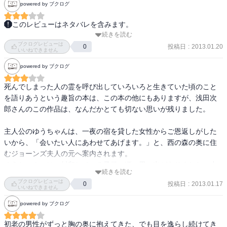
powered by ブクログ
このレビューはネタバレを含みます。
続きを読む
降霊会を通して戦後復興と高度成長期を描くホラー？小説。

ブクログレビューは
投稿日
:
2013.01.20
0
いいねできません
ストーリーテラーの浅田さんだけに、チープなホラーものでもな
powered by ブクログ
く、俯瞰的な時代小説でもなく、その時代の息吹を感じさせてくれ
ます。

死んでしまった人の霊を呼び出していろいろと生きていた頃のこと
戦後復興期、高度成長期に少年、青年時代を過ごした主人公がその
を語りあうという趣旨の本は、この本の他にもありますが、浅田次
時代に残したと意識する罪について、死者たちに語らせる構成はさ
郎さんのこの作品は、なんだかとても切ない思いが残りました。

すがです。

幼い時や若い時にだれもが経験するであろう苦い思いも十分伝わり
主人公のゆうちゃんは、一夜の宿を貸した女性からご恩返しがした
ました。

いから、「会いたい人にあわせてあげます。」と、西の森の奥に住
最後のオチはすごく意味深なような気がしますが、具体的に説明で
むジョーンズ夫人の元へ案内されます。

きないの自分の力不足が残念です。
ゆうちゃんには、封印している子供の頃の思い出がありました。小
続きを読む
学三年生の1学期に転校してきたキヨという男の子。自宅が近いとあ
ブクログレビューは
投稿日
:
2013.01.17
0
って登下校をするようになりますが、その家庭は不思議でいわくあ
いいねできません
りげな家庭でした。。あまりかまうな。という家族の意見もあり、
powered by ブクログ
ゆうちゃんは1学期の終わりごろには、キヨから離れるようになって
いました。夏休みの初めにキヨは交通事故死します。でもそこには
初老の男性がずっと胸の奥に抱えてきた、でも目を逸らし続けてき