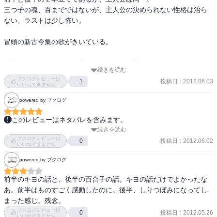
は……。至高の恋愛小説であり、一級の戦争文学であり、極めつき
三つ子の魂、百までではないが、主人公の決められない性格は治ら
自分自身が忘れようと努力し、心の奥底に押し込めた過去の悔恨。

の現代怪異譚――。まさに浅田文学の真骨頂！
ない。ラストは少し怖い。

浄化されないまま体の中へと押し込まれた想い。

冒頭の新古今集の歌がきいている。

その想いに呼応して、霊は現れた。。

「来しかたを　さながら夢になしつれば　覚むるうつつの　なきぞ
☆

続きを読む
悲しき」

ブクログレビューは
投稿日
:
2012.06.03
1
過去と現実は連続しているはずなのに切り離して、「昔は・・・」
いいねできません
と片付けようとする。過ぎ去った時をすべて夢とし、別物にしてし
見殺しにしてしまった友だち。

powered by ブクログ
まったため、夢から醒めて帰る現実が無いことが悲しい。
「さよなら」と言えずに苦しめてしまった友だち。

このレビューはネタバレを含みます。
自分自身の心から目を背けた薄っぺらな若さ。。。

続きを読む
徐々に霧が晴れてきて、最後に全体が現れたような作品の雰囲気が
ブクログレビューは
すごく良い。

投稿日
:
2012.06.02
0
「面白い」と書くとニュアンスが違う哀しいお話ですが

いいねできません
主人公に語りかける、過去に繫がりのあった人達が、主人公の心の
ぐいぐいと引き込まれるモノがありました。
powered by ブクログ
中の澱を撹拌し溶かしてくれる。すごく面白く思えたのは、自分の
心を捕らえて止まない過去の出来事は、その中心人物によりほぐれ
前半のキヨの話と、後半の百合子の話。キヨの話だけでよかったな
るのではなく、思いがけない周囲の人達により、絡まった心をほど
あ。前半はものすごく感動したのに。後半、しりつぼみになってし
いてくれていた事。

まった感じ。残念。
不可解で不可解でどーしょうもないけど、面白かったー！

ブクログレビューは
投稿日
:
2012.05.26
0
いいねできません