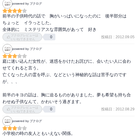
powered by ブクログ
前半の子供時代の話で　胸がいっぱいになったのに　後半部分は　
ちょっと　イラっとした。

全体的に　ミステリアスな雰囲気があって　好き
ブクログレビューは
投稿日
:
2012.09.05
0
いいねできません
powered by ブクログ
庭に迷い込んだ女性が、迷惑をかけたお詫びに、会いたい人に会わ
せてくれると言う。

亡くなった人の霊を呼ぶ、などという神秘的な話は苦手なのです
が、、、

前半のキヨの話は、胸に迫るものがありました。夢も希望も持ち合
わせぬ子供なんて、かわいそう過ぎます。
ブクログレビューは
投稿日
:
2012.08.29
0
いいねできません
powered by ブクログ
小学校の時の友人ともいえない関係。
