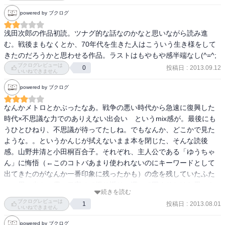
な悲劇が生まれるのか、読者それぞれの答えを考えさせてくれると
powered by ブクログ
ころはさすがでした。

浅田次郎の作品初読。ツナグ的な話なのかなと思いながら読み進
それにしても梓とジョーンズさん達は、一体なんだったのか。もの
む。戦後まもなくとか、70年代を生きた人はこういう生き様をして
すごく気になる。
きたのだろうかと思わせる作品。ラストはもやもや感半端なし(^=^;
ブクログレビューは
投稿日
:
2013.09.12
0
いいねできません
powered by ブクログ
なんかメトロとかぶったなあ。戦争の悪い時代から急速に復興した
時代×不思議な力でのありえない出会い　というmix感が。最後にも
うひとひねり、不思議が待ってたしね。でもなんか、どこかで見た
ような。。というかんじが拭えないまま本を閉じた、そんな読後
感。山野井清と小田桐百合子。それぞれ、主人公である「ゆうちゃ
ん」に悔悟（←このコトバあまり使われないのにキーワードとして
出てきたのがなんか一番印象に残ったかも）の念を残していたふた
つの思い出を、霊の口寄せで振り返り、滞って固まりかけた思いを
続きを読む
解くというような内容。私ならだれを呼ぶかなあ。もういちど話し
ブクログレビューは
投稿日
:
2013.08.01
1
てみたいひとはいくらもいるけど、でも、やっぱ怖いかな。まあな
いいねできません
んにせよ浅田さんらしい1冊。家族、恋愛、社会、霊魂、いろんな角
powered by ブクログ