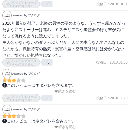
ブクログレビューは
投稿日
:
2018.10.11
0
いいねできません
powered by ブクログ
2018年最初の読了。老齢の男性の夢のような、うっすら霧がかかっ
たようにストーリーは進み、ミステリアスな降霊会の行く末が気に
なって流れるように読んでしまった。

主人公がなかなかのダメっぷりだが、人間の本心なんてこんなもの
なのかも。戦後特有の熱気・貧富の差・空気感は私には分からない
けど、懐かしい気持ちになった。
ブクログレビューは
投稿日
:
2018.01.05
0
いいねできません
powered by ブクログ
このレビューはネタバレを含みます。
続きを読む
雨宿りのお礼にと誘われた降霊会で、忘れようとしてもいつもどこ
ブクログレビューは
かに残っていた幼き頃の友への後悔と青春時代の恋と向き合うこと
投稿日
:
2016.11.20
0
いいねできません
に。

powered by ブクログ
戦後復興の時代の格差社会。裕福で善良な家族に囲まれて育ったゆ
このレビューはネタバレを含みます。
うちゃんが出会った陰鬱で口数の少ない恵まれない境遇のキヨ。帰
続きを読む
罪がない、とおっしゃるのですか―死者と生者が語り合う禁忌に魅