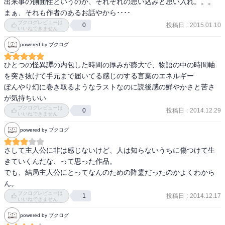
出来事の側面性というのか、それぞれの思い込みと思い入れ。。。
蔑ろにしてしまったのだろうか。

まぁ、それも作者のあるお話やから････
愛しい百合子は

ブクログレビューは
投稿日
:
2015.01.10
0
いいねできません
本当に忘れているのだろうか。

梓たちがゆうちゃんを懲らしめるために

powered by ブクログ
窓の外にいた彼女を

招き入れなかったのではないか。

ひとつの怪異譚の内包した時間の厚みが膨大で、物語の中の時間軸
なんて、いろいろ想像するけど。

を突き抜けて手元まで届いてる感じのする言葉のエネルギー　

でも、百合子に1ミリも想いがない 

ぼんやり幻に巻き取るようなラストなのに読後感の鮮やかさと苦さ
とするのも、ざまあみろって思うし。

が気持ちいい
意地悪だね。笑

ブクログレビューは
投稿日
:
2014.12.29
0
いいねできません
powered by ブクログ
余生で思い巡らすんだね、

さして主人公に非は感じないけど、人は知らないうちに傷つけて生
梓が誰なのか。

きていくんだな、って思った作品。

でも、結局主人公にとってなんのための降霊だったのかよくわから
2015.10
ん。
ブクログレビューは
投稿日
:
2014.12.17
1
いいねできません
powered by ブクログ