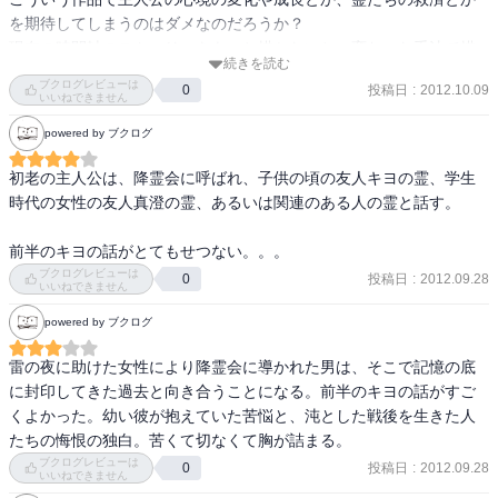
を期待してしまうのはダメなのだろうか？

現在の時間軸のストーリーをもっと描かないと、変わった手法で描
続きを読む
かれた２つの短編になってしまうと思う。

ブクログレビューは
投稿日
:
2012.10.09
0
その２つの短編自体はおもしろいのだけれど。
いいねできません
powered by ブクログ
初老の主人公は、降霊会に呼ばれ、子供の頃の友人キヨの霊、学生
時代の女性の友人真澄の霊、あるいは関連のある人の霊と話す。

前半のキヨの話がとてもせつない。。。
ブクログレビューは
投稿日
:
2012.09.28
0
いいねできません
powered by ブクログ
雷の夜に助けた女性により降霊会に導かれた男は、そこで記憶の底
に封印してきた過去と向き合うことになる。前半のキヨの話がすご
くよかった。幼い彼が抱えていた苦悩と、沌とした戦後を生きた人
たちの悔恨の独白。苦くて切なくて胸が詰まる。
ブクログレビューは
投稿日
:
2012.09.28
0
いいねできません