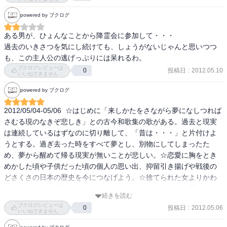
高地では、雷を横から喰らうという事を知り、雑学知識が一つアッ
powered by ブクログ
プ。
ある男が、ひょんなことから降霊会に参加して・・・

過去のいきさつを気にし続けても、しょうがないじゃんと思いつつ
も、この主人公の逃げっぷりには呆れるわ。
ブクログレビューは
投稿日
:
2012.05.10
0
いいねできません
powered by ブクログ
2012/05/04-05/06  ☆はじめに「来しかたをさながら夢になしつれば
さむる現のなきぞ悲しき」との古今和歌集の歌がある。過去と現実
は連続しているはずなのに切り離して、「昔は・・・」と片付けよ
うとする。過ぎ去った時をすべて夢とし、別物にしてしまったた
め、夢から醒めて帰る現実が無いことが悲しい。☆恋愛に胸をとき
めかした頃や子供だった頃の個人の思い出、抑留引き揚げや戦後の
どさくさの日本の歴史を今につなげよう。☆捨てられた女よりかわ
いそうなのは、忘れられた女。もっとかわいそうなのは、愛されな
続きを読む
かった女。☆人間の幸不幸には「さよなら」が必要だ。破滅と再
ブクログレビューは
投稿日
:
2012.05.06
0
生。別れと出会い。人生の節目で大切なのは「さよなら」です。
いいねできません