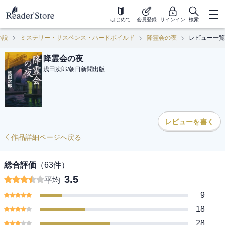
はじめて
会員登録
サインイン
検索
小説
ミステリー・サスペンス・ハードボイルド
降霊会の夜
レビュー一覧
降霊会の夜
浅田次郎
/
朝日新聞出版
レビューを書く
作品詳細ページへ戻る
総合評価
（
63
件）
3.5
平均
9
18
28