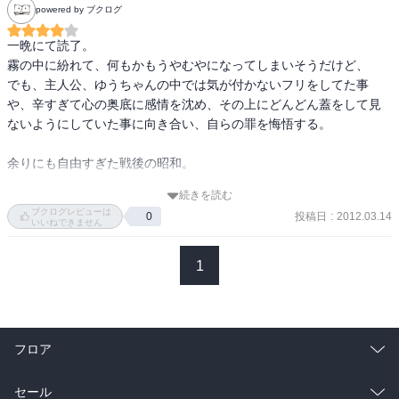
powered by ブクログ
戦争が終わって、高度成長期のまっただ中の東京で

小学校に入ったばかりのゆうちゃんと

一晩にて読了。

時代に置いて行かれたような家族におこったこと

霧の中に紛れて、何もかもうやむやになってしまいそうだけど、

ゆうちゃんが忘れようとしても忘れられなかったこと

でも、主人公、ゆうちゃんの中では気が付かないフリをしてた事
学生運動の最中、東京生まれでドライな学生生活を送る

や、辛すぎて心の奥底に感情を沈め、その上にどんどん蓋をして見
ゆうちゃんや仲間たちの間に突然現れてしまった

ないようにしていた事に向き合い、自らの罪を悔悟する。

同じ年ながらも苦労して働きながら勉強する百合子

ゆうちゃんが忘れれない百合子と、ゆうちゃんの仲間たち

余りにも自由すぎた戦後の昭和。

ゆうちゃんが忘れてしまったと思っていたこと

２つの昔話が、時代背景と共に悲しく切なく胸に迫る
続きを読む
心の耳を傾け、心の声で語りかければ霊魂には届くのだ。
ブクログレビューは
投稿日
:
2012.03.14
0
いいねできません
1
フロア
総合
コミック
セール