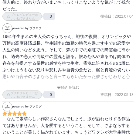
個人的に、終わり方がいまいちしっくりこないような気がして残念
だった。
ブクログレビューは
投稿日
:
2022.07.04
3
いいねできません
powered by ブクログ
1961年生まれの主人公のゆうちゃん、戦後の復興、オリンピックや
万博の高度経済成長、学生闘争の激動の時代を過ごす中での恋愛や
人生の悔いなどを思う。そして、森の中での別荘での降霊会に導か
れ、過去の恋人や同級生の霊魂と語る。恨み怨みや祟るのは肉体の
存在を前提とする俗世の感情を持つ生者、霊魂に許されるのは誰に
ぶつけようもない怒りや悲しみや自責の念だと。梶と真澄の切ない
思いや百合子のさよならと言ってもらいたかった儚さがじわりと心
に染みてきた。
続きを読む
ブクログレビューは
投稿日
:
2022.05.13
0
いいねできません
powered by ブクログ
　なんて素晴らしい作家さんなんでしょう。涙が溢れたりする作品
ではありませんが、人を愛するということ、そして、さよならする
ということが美しく描かれています。ちょうどワタシが大学生時代