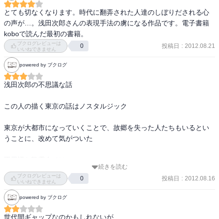
とても切なくなります。時代に翻弄された人達のしぼりだされる心
の声が…。浅田次郎さんの表現手法の虜になる作品です。電子書籍
koboで読んだ最初の書籍。
ブクログレビューは
投稿日
:
2012.08.21
0
いいねできません
powered by ブクログ
浅田次郎の不思議な話

この人の描く東京の話はノスタルジック

東京が大都市になっていくことで、故郷を失った人たちもいるとい
うことに、改めて気がついた

不思議な降霊会では、

続きを読む
会いたい人には会えず、

ブクログレビューは
投稿日
:
2012.08.16
0
記憶の底に沈めていた人たちが逢いにきた

いいねできません
powered by ブクログ
もうあえなくなってしまった者達のことを考えたよ
世代間ギャップなのかもしれないが
