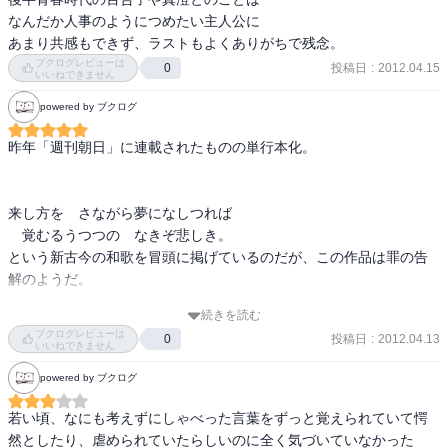
なんだか人事のようにつめたい主人公に

特に印象的だったセリフは、ミセス・ジョーンズの

あまり共感もできず、ラストもよくありがちで残念。
「……そうでも考え無ければ、わたくしもあの方たちも救われませ
ブクログレビューは
投稿日
:
2012.04.15
0
んでしょう？」

いいねできません
読み終わると、いろんな意味に聞こえて来る。

powered by ブクログ
降霊会という少し趣向の違うガジェットを持ち出してはいるが、こ
昨年「週刊朝日」に連載されたものの単行本化。

れは所謂「こっくりさん」と同じもの。

それに幾つかの怪談の要素をミックスして、昭和の懐古と恋愛小説
的エッセンスをうまく組み込んで出来ていて充分に秀作。

来し方を　さながら夢になしつれば

　覚むるうつつの　なきぞ悲しき。

傑作か？というとちょっと微妙な気はする。
という新古今の和歌を冒頭に掲げているのだが、この作品は罪の告
解のようだ。

続きを読む
「　わたしは顧みる。すると驚くことに眼下には、私がかつて暮ら
ブクログレビューは
投稿日
:
2012.04.13
0
し、捨ててきた街がひとつ残らずぎっしりと、

いいねできません
まるで重箱さながらに在りし日のまま犇めいているのである。

powered by ブクログ
　たちまち罰されぬ罪のくさぐさが押し寄せてきて、私は胸の重み
を支えきれず路上に蹲る。」

若い頃、なにも考えずにしゃべった言葉をずっと覚えられていて愕
然としたり、虐められていたらしいのに全く気づいていなかった