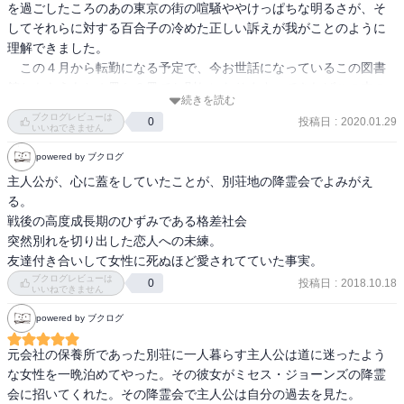
を過ごしたころのあの東京の街の喧騒ややけっぱちな明るさが、そ
してそれらに対する百合子の冷めた正しい訴えが我がことのように
理解できました。

　この４月から転勤になる予定で、今お世話になっているこの図書
館とももうあと１冊か２冊でお別れになります。できればこの本の
続きを読む
ような名作に出会いたいものです。
ブクログレビューは
投稿日
:
2020.01.29
0
いいねできません
powered by ブクログ
主人公が、心に蓋をしていたことが、別荘地の降霊会でよみがえ
る。

戦後の高度成長期のひずみである格差社会

突然別れを切り出した恋人への未練。

友達付き合いして女性に死ぬほど愛されてていた事実。
ブクログレビューは
投稿日
:
2018.10.18
0
いいねできません
powered by ブクログ
元会社の保養所であった別荘に一人暮らす主人公は道に迷ったよう
な女性を一晩泊めてやった。その彼女がミセス・ジョーンズの降霊
会に招いてくれた。その降霊会で主人公は自分の過去を見た。