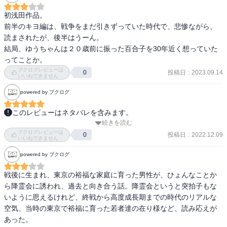
とか、もっと男の人がいなくても生きていける女性だったんじゃな
いかとか思ったり…

初浅田作品。

まぁこれは、私の女性にこうあって欲しいという願望かもしれない
前半のキヨ編は、戦争をまだ引きずっていた時代で、悲惨ながら、
けど。

読まされたが、後半はうーん。

兎にも角にも、エピソードも文体も表現もとても良い作家さんです
結局、ゆうちゃんは２０歳前に振った百合子を30年近く想っていた
ので、是非他の作品も読みたいと思います。
ってことか。
ブクログレビューは
投稿日
:
2023.09.14
0
いいねできません
powered by ブクログ
このレビューはネタバレを含みます。
続きを読む
『降霊会という名の告白タイム！衝撃の事実が次々と…』

ブクログレビューは
投稿日
:
2022.12.09
0
いいねできません
戦後の急速に変わりゆく社会を経験した主人公。

powered by ブクログ
強く心に残った少年時代、大学生時代の想い出の知られざる事実
が、降霊会で明かされる…

戦後に生まれ、東京の裕福な家庭に育った男性が、ひょんなことか
今では考えられないようなことも、当時の社会状況では仕方がなか
ら降霊会に誘われ、過去と向き合う話。降霊会というと突拍子もな
ったのかな…と考えさせられました。
いように思えるけれど、終戦から高度成長期までの時代のリアルな
空気、当時の東京で裕福に育った若者達の在り様など、読み応えが
あった。
