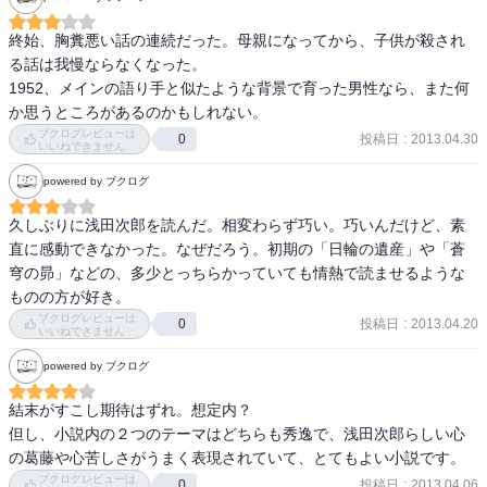
度の切り口がとれるから、夏の読書感想文なんかも、書きやすい1冊
かも。
終始、胸糞悪い話の連続だった。母親になってから、子供が殺され
る話は我慢ならなくなった。

1952、メインの語り手と似たような背景で育った男性なら、また何
か思うところがあるのかもしれない。
ブクログレビューは
投稿日
:
2013.04.30
0
いいねできません
powered by ブクログ
久しぶりに浅田次郎を読んだ。相変わらず巧い。巧いんだけど、素
直に感動できなかった。なぜだろう。初期の「日輪の遺産」や「蒼
穹の昴」などの、多少とっちらかっていても情熱で読ませるような
ものの方が好き。
ブクログレビューは
投稿日
:
2013.04.20
0
いいねできません
powered by ブクログ
結末がすこし期待はずれ。想定内？

但し、小説内の２つのテーマはどちらも秀逸で、浅田次郎らしい心
の葛藤や心苦しさがうまく表現されていて、とてもよい小説です。
ブクログレビューは
投稿日
:
2013.04.06
0