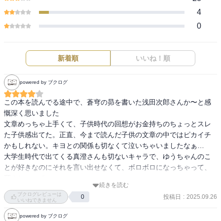
4
0
新着順
いいね！順
powered by ブクログ
この本を読んでる途中で、蒼穹の昴を書いた浅田次郎さんか〜と感
慨深く思いました

文章めっちゃ上手くて、子供時代の回想がお金持ちのちょっとスレ
た子供感出てた。正直、今まで読んだ子供の文章の中ではピカイチ
かもしれない。キヨとの関係も切なくて泣いちゃいましたなぁ…

大学生時代で出てくる真澄さんも切ないキャラで、ゆうちゃんのこ
とが好きなのにそれを言い出せなくて、ボロボロになっちゃって、
死んじゃって…

続きを読む
全体を通して、主人公含め男の人に肩入れする表現が多いように思
ブクログレビューは
投稿日
:
2025.09.26
0
った。女の人は、彼氏なり旦那なりに甘くて依存してるみたいな感
いいねできません
じ？時代背景もあると思うので仕方ない部分もあるけど、真澄さん
powered by ブクログ