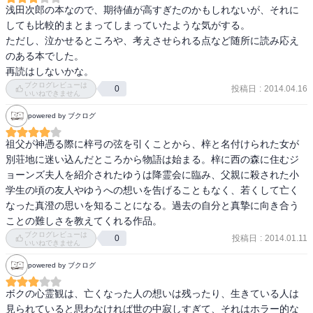
浅田次郎の本なので、期待値が高すぎたのかもしれないが、それに
しても比較的まとまってしまっていたような気がする。

ただし、泣かせるところや、考えさせられる点など随所に読み応え
のある本でした。

再読はしないかな。
ブクログレビューは
投稿日
:
2014.04.16
0
いいねできません
powered by ブクログ
祖父が神憑る際に梓弓の弦を引くことから、梓と名付けられた女が
別荘地に迷い込んだところから物語は始まる。梓に西の森に住むジ
ョーンズ夫人を紹介されたゆうは降霊会に臨み、父親に殺された小
学生の頃の友人やゆうへの想いを告げることもなく、若くして亡く
なった真澄の思いを知ることになる。過去の自分と真摯に向き合う
ことの難しさを教えてくれる作品。
ブクログレビューは
投稿日
:
2014.01.11
0
いいねできません
powered by ブクログ
ボクの心霊観は、亡くなった人の想いは残ったり、生きている人は
見られていると思わなければ世の中寂しすぎて、それはホラー的な