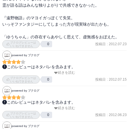
霊が語る話はみんな独りよがりで共感できなかった。

『遠野物語』のマヨイガっぽくて失笑。

いっそファンタジーにしてしまった方が現実味が出たかも。

「ゆうちゃん」の存在すらあやしく思えて、虚無感をおぼえた。
ブクログレビューは
投稿日
:
2012.07.23
0
いいねできません
powered by ブクログ
このレビューはネタバレを含みます。
続きを読む
前半のキヨの話の方が好き。後半はその結末になんだかすっきりし
ブクログレビューは
ないモヤモヤが残る。私はやっぱり主人公に真澄にちゃんとさよな
投稿日
:
2012.07.15
0
いいねできません
らを言ってほしかったんだなあ。
powered by ブクログ
このレビューはネタバレを含みます。
続きを読む
【降霊会の夜】 浅田次郎さん

ブクログレビューは
投稿日
:
2012.06.23
0
いいねできません
浅間山の噴火か？と思えるほどの雷鳴が轟く中

powered by ブクログ
わたしの保有する、高原の家の庭に1人の女が迷い込んだ。
