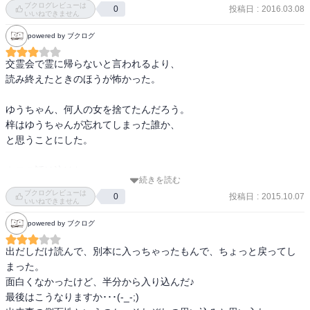
る方向が同じだから友達になったけれど、子供ながらに感じるキヨ
ブクログレビューは
入られた男が見たものとは…。

投稿日
:
2016.03.08
0
との差異。あの時自らも幼い自分に何かが出来たのだろうか。

いいねできません
 至高の恋愛小説であり、第一級の戦争文学であり、極めつきの現代
キヨとの話はとてもやるせなくて、霊と語ることで、ゆうちゃんが
powered by ブクログ
怪異譚。

どう思うのか気になり引き込まれました。

 （アマゾンより引用）

交霊会で霊に帰らないと言われるより、

後半はゆうちゃんの学生時代の恋愛の話。学生運動がどんなものか
読み終えたときのほうが怖かった。

 自分の心に蟠ってる出来事を霊を呼び出して解決する…って内容。

分かりませんが、その時代なりのかっこよさのようなものを押し付
 物語自体は続き物だけど、ストーリーは大きく2つに分けられてい
けた自分勝手な恋愛。別れ際に百合子から残された『私、死ぬわ』
ゆうちゃん、何人の女を捨てたんだろう。

て、どちらも切なかった(;ω;) 

という言葉。その百合子への未練と後悔。

梓はゆうちゃんが忘れてしまった誰か、

結局最後は救われたのか、救われなかったのか…
と思うことにした。

ゆうちゃんを想っていた女の子の霊なども降りてきますが、後半は
私はたんたんと読める感じでした。

キヨの話は泣けた。

続きを読む
もう少し降霊会を開いた梓さんやメアリーとジョーンズ夫人の話も
時代背景、下町の人情に

ブクログレビューは
投稿日
:
2015.10.07
0
読みたかったかな。
差別、戦争の傷跡。

いいねできません
人間のいいとこも卑しいとこも

powered by ブクログ
この話で学んだ気がした。

出だしだけ読んで、別本に入っちゃったもんで、ちょっと戻ってし
けれど、そのあとの話は哀しい。

まった。

ゆうちゃんにがっかり、したし。

面白くなかったけど、半分から入り込んだ♪

最後はこうなりますか･･･(-_-;)

たくさんの女の気持ちを
