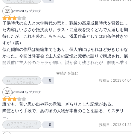
いいねできません
powered by ブクログ
子供時代の友人と大学時代の恋と、戦後の高度成長時代を背景にし
た内容はいささか抵抗あり。ラストに意表を突くどんでん返しを期
待したが、これも外れ。もちろん、浅田作品としてはの条件付きで
すが（笑）

似た傾向の作品は短編集でもあり、個人的にはそれほど好きじゃな
かった。今回は降霊会で主人公の記憶と死者の語りで構成され、展
開以前に主人公のキャラが弱い。謎が多く残されたが、解明へ乗り
気にならないな～
続きを読む
ブクログレビューは
投稿日
:
2013.04.04
0
いいねできません
powered by ブクログ
誰でも、苦い思い出や罪の意識、ざらりとした記憶がある。

降霊という手段で、あの頃の人物が本当のことを語る、ミステリ
ー。
ブクログレビューは
投稿日
:
2013.01.22
0
いいねできません