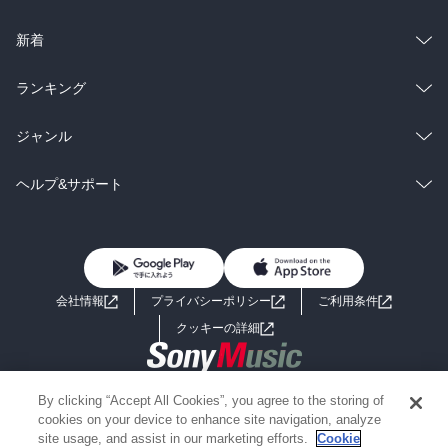
ラノベ
小説
総合
コミック
新着
雑誌・グラビア
ビジネス・実用
ラノベ
小説
総合
コミック
ランキング
BL・TL
雑誌・グラビア
ビジネス・実用
ラノベ
小説
総合
コミック
ジャンル
BL・TL
雑誌・グラビア
ビジネス・実用
ラノベ
小説
コミック
男性コミック
ヘルプ&サポート
BL・TL
雑誌・グラビア
ビジネス・実用
女性コミック
コミック誌
初めての方へ
ヘルプ
BL・TL
ライトノベル
男子向けラノベ
よくあるご質問
お問い合わせ
会社情報
プライバシーポリシー
ご利用条件
女子向けラノベ
小説
利用規約
クッキーの詳細
国内小説
海外小説
Copyright 2017 - 2026 Sony Music Entertainment(Japan) Inc.
By clicking “Accept All Cookies”, you agree to the storing of
ミステリー
SF
Information on the site is for the Japan domestic market only
cookies on your device to enhance site navigation, analyze
powered by
site usage, and assist in our marketing efforts.
Cookie