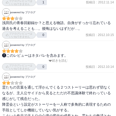
りすれば本人も楽になりますから。でも生きているうちにやってあ
ブクログレビューは
投稿日
:
2012.11.14
1
が霊となって現れ、一言さよならを言ってほしかったと激白した。
いいねできません
げればよかったなあという、後悔も残るのではないでしょうか。

しかし主人公は最後まで言わなかった。心の葛藤、人間模様の描き
霊との対話はやっぱり、楽しいものではないと思います。
powered by ブクログ
方が絶妙であり、読ませる。
浅田氏の青春回顧録か？と思える物語。自身がすっかり忘れている
過去を考えることも…。後悔はないはずだが…。
ブクログレビューは
投稿日
:
2012.10.15
0
いいねできません
powered by ブクログ
このレビューはネタバレを含みます。
続きを読む
下枝は地を舐めるほどなので、周囲には草ははえず、地面は厚い青
ブクログレビューは
苔のい被われていた　車だってわがもの顔の時代だ。歩行者優先な
投稿日
:
2012.10.14
0
いいねできません
んて標語はお題目で、人間様より車のほうがずっと偉かった　私は
powered by ブクログ
傷ついた。百合子の揮った刃物が、皮膚も肉も貫いて骨の髄まで届
いたような気がした
霊たちの言葉を通して浮かんでくる２つストーリーは思わず切なく
なるが、主人公サイドから見るとただの不思議体験で終わっている
感じがして残念だった。

降霊会という設定がストーリーを一人称で多角的に表現するための
手段としてしか機能していない気がする。

こういう作品で主人公の心境の変化や成長とか、霊たちの救済とか