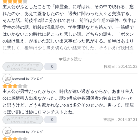
主人公がふとしたことで「降霊会」に呼ばれ、その中で現れる、忘
れたのか、あえて蓋をしたのか、過去に関わった人々と交流する、
そんな話。前後半2部に分かれており、前半は少年期の事件、後半は
学生の時の話。戦後の混乱期や、学生運動なども絡んで、一筋縄で
はいかないこの時代に起こった悲しい話。どちらの話も、「ボタン
の掛け違え」が招いた悲しい出来事だった気がする。前半はあまり
に悲しく、後半は少し煮え切らない結末でした。そういえば浅田次
郎の作品をあまり読んでいないので、多少読み漁ってみようかと思
続きを読む
った次第。
ブクログレビューは
投稿日
:
2014.11.22
0
いいねできません
powered by ブクログ
主人公が男性だったからか、時代が違い過ぎるからか、あまり主人
公に感情移入出来なかった。話の構成や各関係者の独白は良かった
と思うけど、どうも惹かれないのは多分そのせいか。男って、理屈
っぽい割には妙にロマンチストよね。
ブクログレビューは
投稿日
:
2014.07.31
0
いいねできません
powered by ブクログ