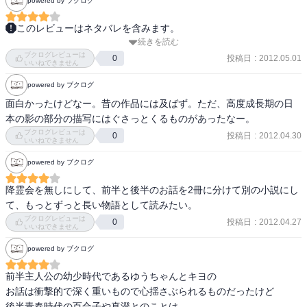
powered by ブクログ
このレビューはネタバレを含みます。
続きを読む
一気に読み終わった。面白かった。

ブクログレビューは
後半の話はちょっと飛ばして後から読んだが、

投稿日
:
2012.05.01
0
いいねできません
結末が気になって先を急ぐ気持ちに抗えなかったためだった。

powered by ブクログ
前半の話は、

面白かったけどなー。昔の作品には及ばず。ただ、高度成長期の日
戦争の悲哀や昭和の風景に満ちている。

本の影の部分の描写にはぐさっとくるものがあったなー。
救われないこころとは裏腹に

ブクログレビューは
投稿日
:
2012.04.30
0
いいねできません
キヨの言葉のその明るさによって

この家族の魂が救われたような気がした。

powered by ブクログ
降霊会を無しにして、前半と後半のお話を2冊に分けて別の小説にし
後半の話は、

て、もっとずっと長い物語として読みたい。
聞き覚えのあるような三角関係の話。

ブクログレビューは
投稿日
:
2012.04.27
0
まるで「秒速3センチメートル」のような結末。

いいねできません
powered by ブクログ
そしてエピローグ。

まさに、和風怪談ファンタジー。

前半主人公の幼少時代であるゆうちゃんとキヨの

ごちそうさまでした。

お話は衝撃的で深く重いもので心揺さぶられるものだったけど

おいしゅうございました。

後半青春時代の百合子や真澄とのことは
