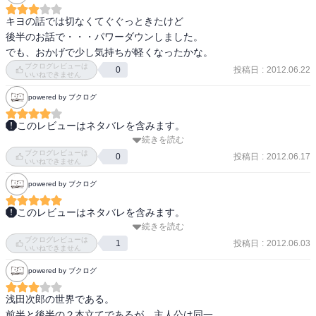
激しい雷に慄き、身動きがとれなくなっていたのだ。

キヨの話では切なくてぐぐっときたけど

わたしは彼女を助け、招きいれた。

後半のお話で・・・パワーダウンしました。

雷鳴が過ぎ去った後も彼女は暖炉の前でふるえていた。

でも、おかげで少し気持ちが軽くなったかな。
ブクログレビューは
投稿日
:
2012.06.22
0
女は県道を隔てた西の森の住人だった。

いいねできません
彼女は梓と名乗り、梓という名は口寄せを生業にしていた

powered by ブクログ
祖父のつけた名前だと言った。恐怖が彼女を饒舌にしていた。。

彼女の恐怖が去るまでわたしは彼女の話につきあった。

このレビューはネタバレを含みます。
続きを読む
　大人の男なら、心当たりのあることかも知れない、悔悟の念。

やがて落ち着いた彼女は恩返しに、同じ西の森に住む

ブクログレビューは
　大切な友人を捨て見殺しにする、狂おしいほどに愛した女を捨て
投稿日
:
2012.06.17
0
いいねできません
ミセス・ジョーンズを紹介すると言った。

る、愛されることを拒絶する・・・その記憶を抱え悔悟の念を抱き
powered by ブクログ
つつ生き続けてきた初老の男――ゆうが死者と生者が語り合う禁忌
ミセス・ジョーンズは、生死を問わずわたしの会いたい人物に

に魅入られ、みたものは己の真実であった。

このレビューはネタバレを含みます。
会わせてくれるというのだ。

　誰もが持っているであろう悔悟の念の行き着く先は・・・救いよ
続きを読む
物語をきちんと紡ぐ浅田次郎氏のワザです。いろいろ考えさせられ
うのない孤独と、救われない無念であった・・・

ブクログレビューは
た。過去の思い出、解くカギがあります。「さよなら」というこ
投稿日
:
2012.06.03
1
翌日わたしは半信半疑のまま梓につれられ

いいねできません
と。

ミセス・ジョーンズ宅へと出向いた。

（内容紹介）

powered by ブクログ
でも、ワザだけではどうも・・・。
　罪がない、とおっしゃるのですか―――　

そしてわたしは、ミセス・ジョーンズの行う降霊会の席に

　謎めいた女の手引きで降霊の儀式に導かれた初老の男。死者と生
浅田次郎の世界である。

つくことになった。

者が語り合う禁忌に魅入られた男が魂の遍歴の末に見たもの
前半と後半の２本立てであるが、主人公は同一。
