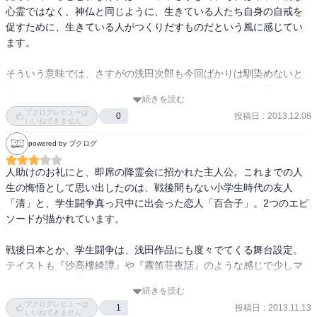
心霊ではなく、神仏と同じように、生きている人たち自身の自戒を
促すために、生きている人がつくりだすものだという風に感じてい
ます。

そういう意味では、さすがの浅田次郎も今回ばかりは馴染めないと
思いながら本書を読み進めました。しかし、やはり浅田次郎であっ
続きを読む
て、そういう心霊観のボクも最後は飲み込まれました。

ブクログレビューは
投稿日
:
2013.12.08
0
いいねできません
万人受けはしないだろうという意味で、本書は名作かと問われれ
powered by ブクログ
ば、そうではないと言わざるを得ませんが、懺悔という視点からは
２つのエピソードとも深く入り込むことができました。
人助けのお礼にと、即席の降霊会に招かれた主人公。これまでの人
生の悔悟として思い出したのは、戦後間もない小学生時代の友人
「清」と、学生闘争真っ只中に出会った恋人「百合子」。2つのエピ
ソードが描かれています。

戦後日本とか、学生闘争は、浅田作品にも度々でてくる舞台設定。
テイストも『沙高樓綺譚』や『霧笛荘夜話』のような感じで少しマ
ンネリかな、と思って読み始めましたが、なんのなんの。

続きを読む
その時代の背景がしっかり描写されているので、その時代を生きて
ブクログレビューは
投稿日
:
2013.11.13
1
いない自分でも、容易にシーンがイメージできるし、なぜそのよう
いいねできません