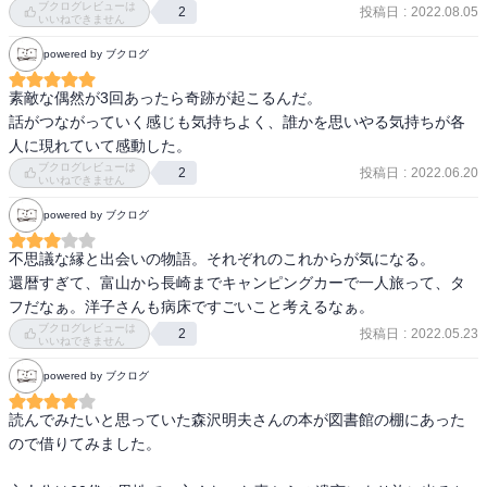
ブクログレビューは
投稿日
:
2022.08.05
2
いいねできません
powered by ブクログ
素敵な偶然が3回あったら奇跡が起こるんだ。

話がつながっていく感じも気持ちよく、誰かを思いやる気持ちが各
人に現れていて感動した。
ブクログレビューは
投稿日
:
2022.06.20
2
いいねできません
powered by ブクログ
不思議な縁と出会いの物語。それぞれのこれからが気になる。

還暦すぎて、富山から長崎までキャンピングカーで一人旅って、タ
ブクログレビューは
投稿日
:
2022.05.23
2
いいねできません
powered by ブクログ
読んでみたいと思っていた森沢明夫さんの本が図書館の棚にあった
ので借りてみました。
