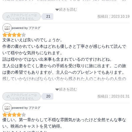
さて『あしたへ』です

なた」という3文字の言葉がとてもステキな言葉に思えた。倉島と奈
続きを読む
緒子の「他人の厚意は？」（奈緒子）「受け取るべき、でしたね」
ブクログレビューは
理想の夫婦像っていうのはそれぞれにあってそれこそ星の数ほどあ
投稿日
:
2023.10.19
21
（倉島）「正解です」（奈緒子）のやり取りもおもしろかった。小
いいねできません
るのかもしれないけど

説の中に出て来る風鈴の音、シャボン玉、種田山頭火の句も印象
powered by ブクログ
幸せな夫婦っていうのは理想の夫婦像が一致していて理想にはほど
的。小説の中に出て来る宮沢賢治作詞作曲の「星めぐりの歌」を
遠かったにしてもお互いに足りないところが共有できているか

YouTubeで高畑充希さんが歌っているのを聴いてみたら、とても優
文体といえば良いのでしょうか。

あるいは理想なんてなくて日々の生活に小さな満足感を得ることが
しい歌で心があたたかくなる心に沁みる曲だった。

作者の書かれている本はどれも優しさと丁寧さが感じられて読んで
できる夫婦なんじゃないか

いて穏やかな気持ちになれます。

そんなことを思いました

心に残った言葉

話は穏やかではない出来事も含まれているのですけれどね。

・「一瞬」と「永遠」は、時計で計れば大きな差が出るが、人の想
主人公は妻を亡くし妻からの手紙を受け取りに旅に出ます。この旅
うーん

いで計ればイコールで結ばれることもあるのではないだろうか。
は妻の希望でもありますが、主人公へのプレゼントでもあります。

難しいすわ夫婦って

（倉島）

残していかなければならない方から残された人のこれからの人生の
なかなか小説のようにはいかんね

・「我々も蔓草になっちゃ駄目なんですよね。蔓草ってのは、絡む
ために何をプレゼント出来るのか。

木がないと枯れてしまう存在ですから。我々はしっかりとした木に
続きを読む
いつか考えてみたいと思います。
ブクログレビューは
なって、根を張って、自分ひとりの足で立って、周囲に蔓草がいた
投稿日
:
2023.01.31
20
いいねできません
ら幹も枝も貸してやり、生かしてやる。そういう人間じゃないと
powered by ブクログ
ね」（杉野）

・「他人と過去は変えられないけれど、自分と未来は変えられる」
優しい。第一章からして不穏な雰囲気があったけど全然そんな事な
（洋子）

い。映画のキャストを見て納得。

・「人生には賞味期限がない」（洋子）
