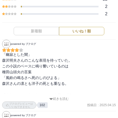
2
2
新着順
いいね！順
powered by ブクログ
「幽寂とした闇」

森沢明夫さんのこんな表現を待っていた。

この小説のベースに鳴り響いているのは

種田山頭火の言葉

「風鈴の鳴るさへ死のしのびよる」

森沢さんの凛とも洋子の死とも重なる。

「うれしいこともかなしいことも草しげる」

続きを読む
森沢さんの言う通り、一人旅も、人生も、二つの側面を持つ。淋し
ブクログレビューは
投稿日
:
2025.04.15
102
いと言えば淋しくなるし、自由だと言えば自由になれる。どちらの
いいねできません
側面も真実であり、どちらに寄り添うかで気持ちが変わる。いずれ
powered by ブクログ