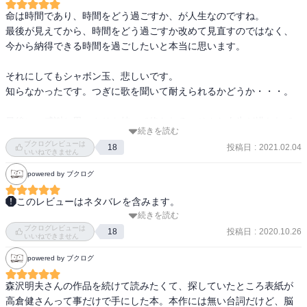
命は時間であり、時間をどう過ごすか、が人生なのですね。

最後が見えてから、時間をどう過ごすか改めて見直すのではなく、
今から納得できる時間を過ごしたいと本当に思います。

それにしてもシャボン玉、悲しいです。

知らなかったです。つぎに歌を聞いて耐えられるかどうか・・・。

最後に、感謝と思いやりを持って終われる、そんな人生が描かれて
続きを読む
います。

ブクログレビューは
投稿日
:
2021.02.04
18
短かったので可哀そうなのですが、でも心の底からよかった、と言
いいねできません
えているところ、そしてなぜ局留めにしたかったのか、それがわか
powered by ブクログ
って涙です。

このレビューはネタバレを含みます。
この本は自炊して取り込んでいたのですが、最後のページが抜けて
続きを読む
妻の洋子を癌で亡くした刑務官の倉島英二。妻からの遺言が2通。1
いました。

ブクログレビューは
通は自分の遺骨を長崎の海に散骨して欲しいということ。もう1通は
投稿日
:
2020.10.26
18
いいねできません
なんとも悲しい。。。

長崎の郵便局留めで12日以内に受け取って読んで欲しいこと。妻か
週末図書館で1頁だけコピーさせてもらおう。。。

powered by ブクログ
らの遺言を受け取るためにキャンピングカーで長崎へ移動する。そ
みなさんも気を付けましょうね。
の途中、刑務所で世話した杉野と、またイカ飯移動販売の南原に出
森沢明夫さんの作品を続けて読みたくて、探していたところ表紙が
会う。南原の真相も切ない物語だった。英二が2通目の遺言は、洋子
高倉健さんって事だけで手にした本。本作には無い台詞だけど、脳