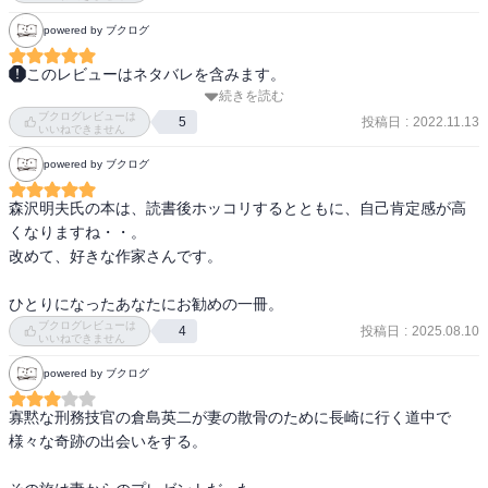
り、感動作です。
powered by ブクログ
このレビューはネタバレを含みます。
続きを読む
他人と過去は変えられないけど、自分と未来は変えられる

ブクログレビューは
人生には賞味期限がない

投稿日
:
2022.11.13
5
いいねできません
powered by ブクログ
深い言葉がたくさんつまった、温かいお話でした。旅の途中で出会
う人たちとの奇跡にも感動しました。

森沢明夫氏の本は、読書後ホッコリするとともに、自己肯定感が高
森沢さんのお話は、登場人物がつながっていくところが魅力的です
くなりますね・・。

ね。今回もあの風鈴が登場しました。
改めて、好きな作家さんです。

ひとりになったあなたにお勧めの一冊。
ブクログレビューは
投稿日
:
2025.08.10
4
いいねできません
powered by ブクログ
寡黙な刑務技官の倉島英二が妻の散骨のために長崎に行く道中で
様々な奇跡の出会いをする。
