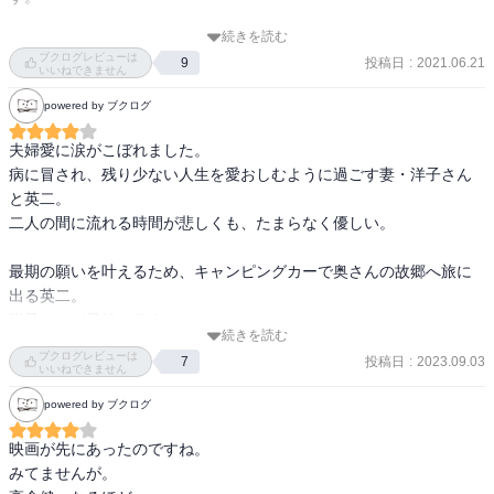
自分の命を愛おしくおもい、時間を大切にすることに気づくこと
が、生き方すらも変えるキッカケになる。

続きを読む
図書館で、たまたま手に取った本、これも不思議な偶然の出会いか
ブクログレビューは
投稿日
:
2021.06.21
9
も。
いいねできません
目を閉じると聴こえそうな虫のさえずりや波の音…

powered by ブクログ
匂いまで感じられそうな茂った芝生や雨の気配…

目にも鮮やかに広がる夕陽が沈む海と空のコントラスト…

夫婦愛に涙がこぼれました。

豊かな情景描写がとても丁寧で繊細で、気持ちまで清らかに浄化さ
病に冒され、残り少ない人生を愛おしむように過ごす妻・洋子さん
れるようだった。

と英二。

二人の間に流れる時間が悲しくも、たまらなく優しい。

本作品に出会えたことを心から感謝したい。
最期の願いを叶えるため、キャンピングカーで奥さんの故郷へ旅に
出る英二。

洋子さんが最後に伝えたかったこととはーー。

続きを読む
ブクログレビューは
投稿日
:
2023.09.03
7
洋子さんの想いのこもった手紙を読んで涙腺崩壊でした。

いいねできません
夫への愛と感謝、溢れる想いがたまらない。

powered by ブクログ
こんなふうに人生を終えるまで寄り添い、想い合えるって本当に素
敵。

映画が先にあったのですね。

大事な人と一緒に年齢を重ねられたら良いなぁ。

みてませんが。

素敵な夫婦愛の物語でした！
