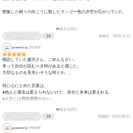
密集した樹々の向こうに熟したマンゴー色の夕空が広がっていた

集落の奥には、ピンク色の絵の具を流したような小さな海がとろり
続きを読む
と横たわっていた

ブクログレビューは
投稿日
:
2025.11.11
18
いいねできません
しばらくぼ〜っと思い浮かべて余韻に浸りました。いつか見てみた
powered by ブクログ
い景色です。
積読していた森沢さん。ごめんなさい。

本って自分が読むべき時があると感じた。

大切なものを見失いそうな時とか。。

特に心にとめた言葉は、

●他人と過去は変えられないけど、自分と未来は変えれる。

●人生には賞味期限がない。

●旅は二面性。淋しさと自由。この世の全ての事象は自分がそれのど
続きを読む
こを見るかだけで、がらりと変わる。

ブクログレビューは
投稿日
:
2023.08.31
18
●ただ裸足になってドアの外に一歩出るだけで、世界はこんなにも違
いいねできません
う。こんな小さな一歩で、世界も自分も、変えられるチャンスは生
powered by ブクログ
じる。
