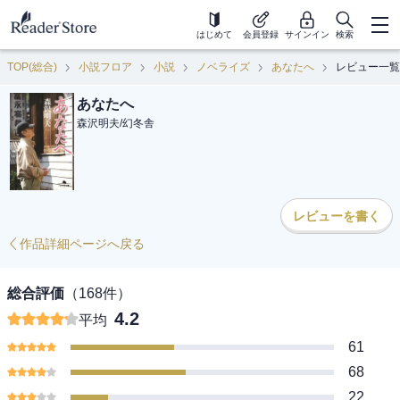
はじめて
会員登録
サインイン
検索
TOP(総合)
小説フロア
小説
ノベライズ
あなたへ
レビュー一覧
あなたへ
森沢明夫
/
幻冬舎
レビューを書く
作品詳細ページへ戻る
総合評価
（
168
件）
4.2
平均
61
68
22