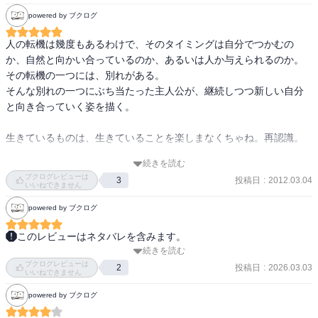
寡黙で受身の人生に疑問を持ちつつ生きていた。

powered by ブクログ
一方の妻洋子は明るく、元歌手であり、人との付き合いが上手で英
人の転機は幾度もあるわけで、そのタイミングは自分でつかむの
二とは対照的な夫婦。

か、自然と向かい合っているのか、あるいは人か与えられるのか。

その妻がガンで亡くなる前に書かれた遺書に、

その転機の一つには、別れがある。

実家の海に遺骨を撒いて欲しいとの希望を受けて始まった旅から

そんな別れの一つにぶち当たった主人公が、継続しつつ新しい自分
いろいろな人達との出会いを通して感動的な結末へと物語は進む。

と向き合っていく姿を描く。

旅で出会った人がまた、いい味を出しているので、

生きているものは、生きていることを楽しまなくちゃね。再認識。

映画観ないでも、満足してしまう一冊です。
続きを読む
涙が出る、ほどにはならなかったけれど、いままでの『暖かい』森
ブクログレビューは
投稿日
:
2012.03.04
3
沢明夫の文章から、一つ新しい『暖かく明かりをともす』森沢明夫
いいねできません
になった気もする。

powered by ブクログ
長崎に行って、夕陽を見たくなる作品でもある。
このレビューはネタバレを含みます。
続きを読む
「過去と他人は変えられないが、未来と自分は変えられる」先日の
ブクログレビューは
読書でも出会った。富山の刑務所で木工の作業技官として働く倉島
投稿日
:
2026.03.03
2
いいねできません
は亡き妻から遺骨を故郷の海に撒いて欲しいという遺書と長崎の郵
powered by ブクログ
便局留めでもう一通遺書があることを知り、自家製キャンピングカ
ーで旅に出た。飛騨山中で出会った杉野と一緒に旅をする間に種田