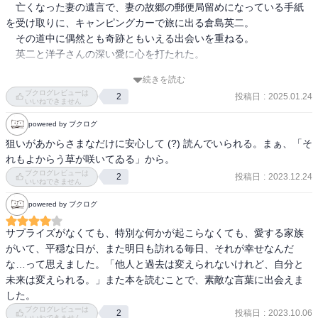
　亡くなった妻の遺言で、妻の故郷の郵便局留めになっている手紙
を受け取りに、キャンピングカーで旅に出る倉島英二。

　その道中に偶然とも奇跡ともいえる出会いを重ねる。

　英二と洋子さんの深い愛に心を打たれた。

続きを読む
　海、空、風、雨

ブクログレビューは
投稿日
:
2025.01.24
2
すべてがドラマチックでもあり厳かでもあり作品の世界にすっかり
いいねできません
のめり込んでしまった。

powered by ブクログ
　宮沢賢治や山頭火の作品にも触れてみたくなった。

狙いがあからさまなだけに安心して (?) 読んでいられる。まぁ、「そ
れもよからう草が咲いてゐる」から。
そしてなにより、

ブクログレビューは
投稿日
:
2023.12.24
2
「凛」

いいねできません
このワードで、小説「あなたへ」が輝く。
powered by ブクログ
サプライズがなくても、特別な何かが起こらなくても、愛する家族
がいて、平穏な日が、また明日も訪れる毎日、それが幸せなんだ
な…って思えました。「他人と過去は変えられないけれど、自分と
未来は変えられる。」また本を読むことで、素敵な言葉に出会えま
した。
ブクログレビューは
投稿日
:
2023.10.06
2
いいねできません