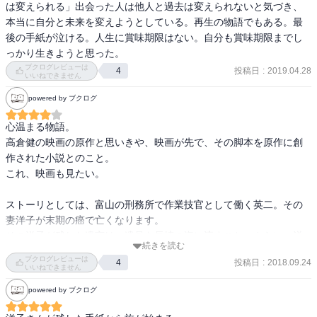
は変えられる」出会った人は他人と過去は変えられないと気づき、
本当に自分と未来を変えようとしている。再生の物語でもある。最
後の手紙が泣ける。人生に賞味期限はない。自分も賞味期限までし
っかり生きようと思った。
ブクログレビューは
投稿日
:
2019.04.28
4
いいねできません
powered by ブクログ
心温まる物語。

高倉健の映画の原作と思いきや、映画が先で、その脚本を原作に創
作された小説とのこと。

これ、映画も見たい。

ストーリとしては、富山の刑務所で作業技官として働く英二。その
妻洋子が末期の癌で亡くなります。

その洋子が残した遺言は、遺骨を長崎の海に流すこと。さらに、洋
続きを読む
子の故郷の郵便局留めになっている、もう一通の遺言書を受け取る
ブクログレビューは
投稿日
:
2018.09.24
4
こと。

いいねできません
亡き妻の思いを知るために、英二は富山から長崎まで自家製キャン
powered by ブクログ
ピングカーで旅にでます。
