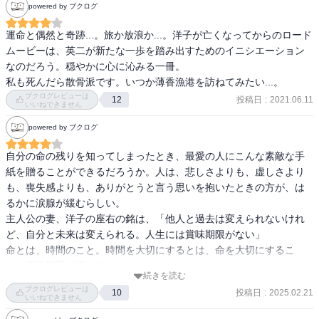
powered by ブクログ
と思える本。

歳を重ねても忘れないように何度も何度も時間をかけて読もう。ま
運命と偶然と奇跡...。旅か放浪か...。洋子が亡くなってからのロード
ムービーは、英二が新たな一歩を踏み出すためのイニシエーション
なのだろう。穏やかに心に沁みる一冊。

私も死んだら散骨派です。いつか薄香漁港を訪ねてみたい...。
ブクログレビューは
投稿日
:
2021.06.11
12
いいねできません
powered by ブクログ
自分の命の残りを知ってしまったとき、最愛の人にこんな素敵な手
紙を贈ることができるだろうか。人は、悲しさよりも、虚しさより
も、喪失感よりも、ありがとうと言う思いを抱いたときの方が、は
るかに涙腺が緩むらしい。

主人公の妻、洋子の座右の銘は、「他人と過去は変えられないけれ
ど、自分と未来は変えられる。人生には賞味期限がない」

命とは、時間のこと。時間を大切にするとは、命を大切にするこ
続きを読む
ブクログレビューは
投稿日
:
2025.02.21
10
いいねできません