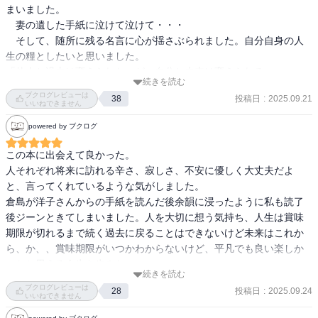
まいました。

しているのかしら。

「人生には賞味期限がない」

　妻の遺した手紙に泣けて泣けて・・・

「不思議な偶然の出会いは、素敵な出来事の前触れ。三回続いた
　そして、随所に残る名言に心が揺さぶられました。自分自身の人
どうせなにも釣れずに

ら、奇跡が起きる」
生の糧としたいと思いました。

ぼんやり空でも眺めて

「他人と過去は変えられないが、自分と未来は変えられる」

いるんでしょ？

続きを読む
「人生には賞味期限がない」

ブクログレビューは
投稿日
:
2025.09.21
38
「偶然のいい出会いっていうのは素敵なことが起きる予兆で、それ
母さんや私もそのうち

いいねできません
が三つ続いたときに、驚くような奇跡が起きる」
そっちに行くから。

powered by ブクログ
たかだか数十年ほんと

この本に出会えて良かった。

あっという間だから。

人それぞれ将来に訪れる辛さ、寂しさ、不安に優しく大丈夫だよ
と、言ってくれているような気がしました。

そして最期は私も海に

倉島が洋子さんからの手紙を読んだ後余韻に浸ったように私も読了
散骨してほしいな。

後ジーンときてしまいました。人を大切に想う気持ち、人生は賞味
期限が切れるまで続く過去に戻ることはできないけど未来はこれか
海を見たら思い出して

ら、か、、賞味期限がいつかわからないけど、平凡でも良い楽しか
ほしいから。

ったと思える人生を歩みたい。

続きを読む
ブクログレビューは
洋子さんの可愛らしい

投稿日
:
2025.09.24
28
いいねできません
悪戯に敬意を込めて、
