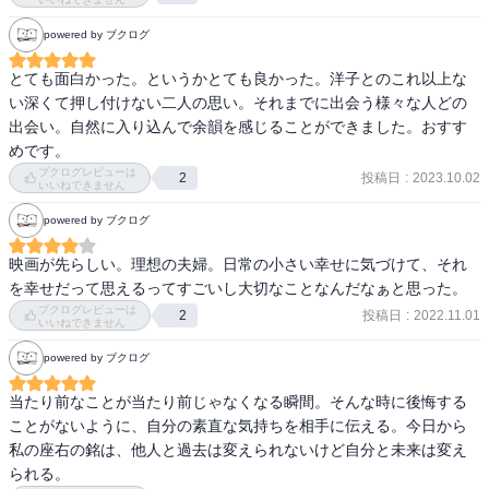
powered by ブクログ
とても面白かった。というかとても良かった。洋子とのこれ以上な
い深くて押し付けない二人の思い。それまでに出会う様々な人どの
出会い。自然に入り込んで余韻を感じることができました。おすす
めです。
ブクログレビューは
投稿日
:
2023.10.02
2
いいねできません
powered by ブクログ
映画が先らしい。理想の夫婦。日常の小さい幸せに気づけて、それ
を幸せだって思えるってすごいし大切なことなんだなぁと思った。
ブクログレビューは
投稿日
:
2022.11.01
2
いいねできません
powered by ブクログ
当たり前なことが当たり前じゃなくなる瞬間。そんな時に後悔する
ことがないように、自分の素直な気持ちを相手に伝える。今日から
私の座右の銘は、他人と過去は変えられないけど自分と未来は変え
られる。