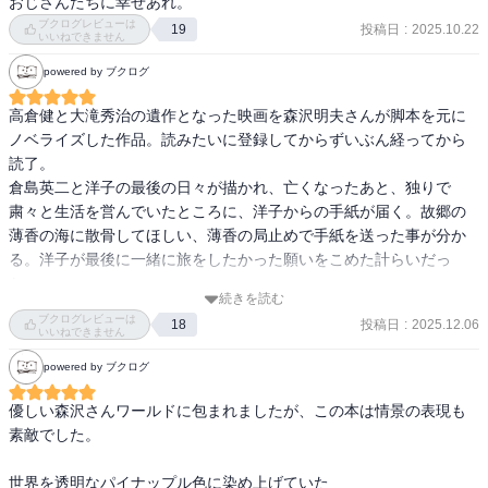
おじさんたちに幸せあれ。
・「偶然のいい出会いっていうのは素敵なことが起きる予兆で、そ
ブクログレビューは
投稿日
:
2025.10.22
19
れが三つ続いたときに、驚くような奇跡が起きるー」（洋子）

いいねできません
・もしかすると、この世のすべての事象は

powered by ブクログ
「自分がソレのどこを見るか」だけで、がらりと変わってしまうの
かもしれない」（倉島）

高倉健と大滝秀治の遺作となった映画を森沢明夫さんが脚本を元に
・ただ裸足になってドアの外に一歩出るだけで、世界はこんなにも
ノベライズした作品。読みたいに登録してからずいぶん経ってから
違う。こんな小さな一歩で、世界も、自分も、変えられるチャンス
読了。

は生じるのだ。たったの一歩。ゼロではなくて、一歩。その差は、
倉島英二と洋子の最後の日々が描かれ、亡くなったあと、独りで
無限に等しいくらいに大きいのかもしれない。（倉島）

粛々と生活を営んでいたところに、洋子からの手紙が届く。故郷の
・命とは、時間のことだと。だから私は、残された時間を大切にす
薄香の海に散骨してほしい、薄香の局止めで手紙を送った事が分か
る。時間を大切にするとは、命を大切にすることなのだ。（倉島）
る。洋子が最後に一緒に旅をしたかった願いをこめた計らいだっ
た。

続きを読む
ブクログレビューは
投稿日
:
2025.12.06
18
洋子。空気のように、極々当たり前に聞こえていたわたしの名前。
いいねできません
でも、今は違う。あの人に「洋子」と呼ばれるたびに、小さくてき
powered by ブクログ
らきらした幸福感が、わたしの内側に積み重なっていくのがはっき
りとわかるのだ。普通に名前を呼んでもらえるという、普通でない
優しい森沢さんワールドに包まれましたが、この本は情景の表現も
幸せ─。
素敵でした。

世界を透明なパイナップル色に染め上げていた
