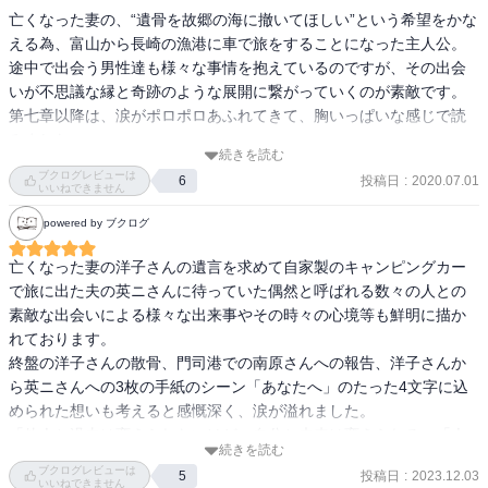
亡くなった妻の、“遺骨を故郷の海に撤いてほしい”という希望をかな
える為、富山から長崎の漁港に車で旅をすることになった主人公。

途中で出会う男性達も様々な事情を抱えているのですが、その出会
いが不思議な縁と奇跡のような展開に繋がっていくのが素敵です。

第七章以降は、涙がポロポロあふれてきて、胸いっぱいな感じで読
みました。

続きを読む
主人公・倉島さんの奥様・洋子さんの言葉：「他人と過去は変えら
ブクログレビューは
投稿日
:
2020.07.01
6
れないけれど、自分と未来は変えられる」「人生に賞味期限はな
いいねできません
い」という台詞は救われた気持ちにさせてくれますね。
powered by ブクログ
亡くなった妻の洋子さんの遺言を求めて自家製のキャンピングカー
で旅に出た夫の英ニさんに待っていた偶然と呼ばれる数々の人との
素敵な出会いによる様々な出来事やその時々の心境等も鮮明に描か
れております。

終盤の洋子さんの散骨、門司港での南原さんへの報告、洋子さんか
ら英ニさんへの3枚の手紙のシーン「あなたへ」のたった4文字に込
められた想いも考えると感慨深く、涙が溢れました。

「他人と過去は変えられないけど、自分と未来は変えられる」「人
続きを読む
生には賞味期限はない」

ブクログレビューは
投稿日
:
2023.12.03
5
洋子さんのこの言葉が心に刻まれました。二人の夫婦愛も素敵であ
いいねできません