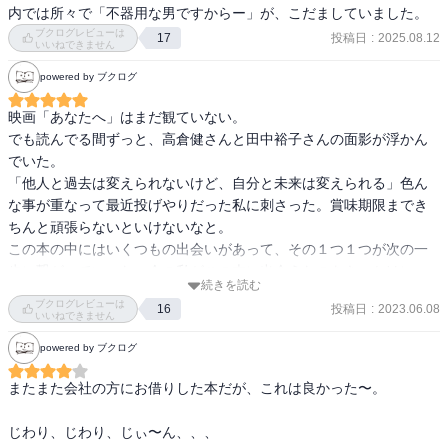
が英二に「感謝と幸せの証」を伝えることだった。英二は長崎への
内では所々で「不器用な男ですからー」が、こだましていました。
「旅」を終え、更なる洋子への愛を貫くに違いない。それこそ彼の
ブクログレビューは
投稿日
:
2025.08.12
17
生き様なのであろう。
いいねできません
powered by ブクログ
映画「あなたへ」はまだ観ていない。

でも読んでる間ずっと、高倉健さんと田中裕子さんの面影が浮かん
でいた。

「他人と過去は変えられないけど、自分と未来は変えられる」色ん
な事が重なって最近投げやりだった私に刺さった。賞味期限までき
ちんと頑張らないといけないなと。

この本の中にはいくつもの出会いがあって、その１つ１つが次の一
歩に繋がっていった。今の私がこの本に出会えたのをきっかけに一
続きを読む
歩を踏み出せるだろうか…実際の私は文中の一言が刺さっても次に
ブクログレビューは
投稿日
:
2023.06.08
16
繋がる一歩なんて…正直出せそうにない。

いいねできません
なんだかなぁ。
powered by ブクログ
またまた会社の方にお借りした本だが、これは良かった〜。

じわり、じわり、じぃ〜ん、、、
