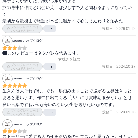
洋子さんが残した手紙から旅が始まる

そして、英二がその旅の途中で出会った人たち。彼らとの交流の中
旅の最中に仲間と出会い英二は少しずつ人と関わるようになってい
で、彼らの人生に影響を及ぼしていきます。

く

そうした旅の中で、長崎で受け取った妻の思い。

最初から最後まで物語が本当に温かくて心にじんわりと沁みた
これがまた心打ちます!!

ブクログレビューは
投稿日
:
2026.01.12
3
いいねできません
洋子の座右の銘

powered by ブクログ
「他人と過去は変えられないけれど、自分と未来は変えられる」

「人生には賞味期限がない」

このレビューはネタバレを含みます。
がじんわり伝わってきます。

続きを読む
いずれ夫婦のうちのどちらかが先にこの世を去ってしまう。

ブクログレビューは
先立つ側が何を残し、遺された側が何を受け取るか。

投稿日
:
2024.10.27
3
いいねできません
さらに、要所要所で出てくる山頭火の句の数々が、物語のアクセン
別れの悲しさの中に、倉島夫妻のお互いを想う気持ちがぎゅっと込
powered by ブクログ
トになっていると思います。

められていて、胸が苦しくなったり温かくなったりと、情緒が揺さ
ぶられる。

生き方は人それぞれ。でも一歩踏み出すことで拡がる世界はきっと
最後、英二が命について気がついたこと

あると思います。作中に出てくる「人生には賞味期限がない」とは
「命とは、時間のことなのだと。

私の何となくの理想は散骨だったけれど、遺族の負担は結構大きい
良い言葉ですね♪私も悔いのない人生を送りたいものです。
だから、私は、残された時間を大切にする。

のだと知った。（亡くなった人の骨を砕いて粉々にしなければなら
ブクログレビューは
投稿日
:
2023.09.16
3
時間を大切にするとは、命を大切にすることなのだ。」

ないという心理的な負担と、船を出して海に撒かなければならない
いいねできません
身体的・時間的な負担）

powered by ブクログ
当り前な事ですが、振り返って自分は時間を(命を)大切にしているの
でしょうか..

でもその旅を通して、最初の章では点でしかなかった色んな人たち
ストーリーに愛する人の死を絡めるのってズルと思うな〜。死とい