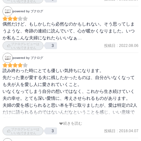
いいねできません
powered by ブクログ
偶然だけど、もしかしたら必然なのかもしれない。そう思ってしま
うような、奇跡の連続に読んでいて、心が暖かくなりました。いつ
か私もこんな夫婦になれたらいいなぁ…
ブクログレビューは
投稿日
:
2022.08.06
3
いいねできません
powered by ブクログ
読み終わった時にとても優しい気持ちになります。

先だった妻が愛する夫に残したかったものは、自分がいなくなって
も夫が人を愛し人に愛されていくこと。

いなくなってしまう自分の想いではなく、これから生き続けていく
夫の幸せ。とても深い愛情に、考えさせられるものがあります。

夫婦の愛を感じられると思い本を手に取りましたが、愛は特定の2人
だけに語られるものではないんだなということを感じ、いい意味で
裏切られました。

続きを読む
結婚されている方はもちろん、そうでない方にもおススメの一冊で
ブクログレビューは
投稿日
:
2018.04.07
3
す。
いいねできません