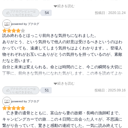
思い出せず。

う九州の町の郵便局に局留めで残していたことを知らされ、洋子と
続きを読む
二人で乗るはずだったキャンピングカーで、旅に出ます。

ブクログレビューは
そそくさ開いてみれば

投稿日
:
2020.11.24
54
いいねできません
朴訥とした筆跡で、

旅先で元高校の国語教師で種田山頭火を愛読する杉野や、「イカめ
powered by ブクログ
し」販売員の田宮、南原らと出会い数日間、一緒に旅をします。

センスも捻りもなにも

杉野は元受刑者で、青森刑務所で、出会っていることに英二は気づ
読み終わるとほっこり前向きな気持ちになれました。

ない、

きますが、英二は最後までそれを口にしませんでした。

ありがとう、という気持ちで他人の好意は受けるべきというのはわ
杉野が再犯の容疑で、警察に捕まった時、何のてらいもなく、杉野
かっていても、遠慮してしまう気持ちはよくわかります。。登場人
「体に気をつけろ」と

のことを「友達です」と答える英二の人柄は本当に誠実であると再
物それぞれがお互いにありがとうの気持ちを持っているのが、素敵
ただそれだけの手紙。

確認しました。

だなと思います。

自分と未来は変えられる。命とは時間のこと、今この瞬間を大切に
なんだか急に目の前が

南原の口添えで、薄香に住む吾郎という漁師を紹介され、洋子の遺
丁寧に。前向きな気持ちになれた気がします。この本を読めてよか
曇った。

骨を散骨する場面は胸が熱くなりました。

ったです。
「散骨してしまえば、墓参りに意味が無くなってしまう」という吾
続きを読む
うん、体に気をつけて

ブクログレビューは
郎の言葉が響きました。

投稿日
:
2025.09.16
51
いいねできません
頑張るよ、父さん。

powered by ブクログ
南原という人物の秘密にも驚かされました。

今ごろは見晴しのいい

人と人との、縁を感じさせる物語でした。

　亡き妻の遺骨とともに、富山から妻の故郷・長崎の漁師町まで、
遥かな海辺でポツンと、

キャンピングカーでの旅…この４日間に出会った人々が、不思議に
森沢語録

繋がり合っていて、驚きと感動の連続でした。一気に読み終えてし
大好きだった釣りでも

「他人と過去は変えられないけど、自分と未来は変えられる」
