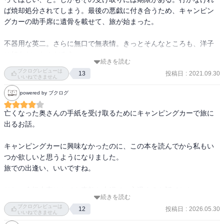
ば焼却処分されてしまう。最後の悪戯に付き合うため、キャンピン
グカーの助手席に遺骨を載せて、旅が始まった。

不器用な英二。さらに無口で無表情。きっとそんなところも、洋子
は好きだったんだろう。

続きを読む
ブクログレビューは
投稿日
:
2021.09.30
13
童謡のしゃぼん玉が作られた背景は有名なので知っていたが、やは
いいねできません
り改めて聴くと悲しい。人が亡くなるって、寂しい。しかし英二は
powered by ブクログ
そんな悲しさや寂しさだけではなかったのではないだろうか。洋子
からの愛情や洋子への愛情に溢れてもいたのではないか。そう考え
亡くなった奥さんの手紙を受け取るためにキャンピングカーで旅に
ると微笑ましい。

出るお話。

登場人物のそれぞれの夜に伏線が散りばめられていて、ラストに向
キャンピングカーに興味なかったのに、この本を読んでから私もい
かって切なく優しく回収されていく。杉野も田宮も南原も、これま
つか欲しいと思うようになりました。

た不器用なぐらい真っ直ぐ。

旅での出逢い、いいですね。

思い立った今がスタート地点。

それに倉橋夫妻はとても素敵な夫婦で、心温まるお話でした。
小さくてもいい、ゆっくりでもいいから、自分で一歩ずつ進んでい
続きを読む
ブクログレビューは
きたい。何歳だって何処でだって時間を命を大切に。

投稿日
:
2026.05.30
12
いいねできません
優しくて温かくて時に切なくて、自分と大好きな人を大切にしよう