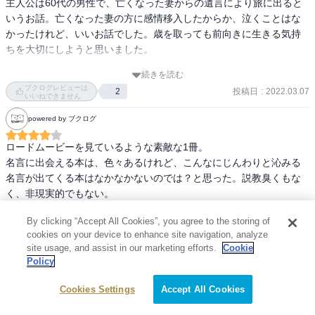
主人公は60代の男性で、亡くなった妻からの遺言により旅に出ると
いうお話。亡くなった妻の方に感情移入したからか、泣くことはな
かったけれど、いいお話でした。歳を取っても前向きに生きる気持
ちを大切にしようと思いました。

続きを読む
映画が先で、映画を原案に書かれた小説とのこと。映画のキャスト
ブクログレビューは
投稿日
:
2022.03.07
2
等は見ずに読み、読み終わってキャストを見たら、けっこうしっく
いいねできません
りくる配役でした。機会があれば映画も観てみたいです。

powered by ブクログ
ロードムービーを見ているような素敵な1冊。

名言に出会える本は、色々あるけれど、こんなにじんわりと沁みる
名言が出てくる本はなかなかないのでは？と思った。説教臭くもな
く、非現実的でもない。

個人的には、癌闘病を支えたことがあるので、感情移入せずにはい
By clicking “Accept All Cookies”, you agree to the storing of
られなかった。

cookies on your device to enhance site navigation, analyze
奥さんの素晴らしいギフト、遺書に涙が溢れた。

site usage, and assist in our marketing efforts.
Cookie
Policy
続きを読む
主人公が、雨の中で自由を感じるシーンが素晴らしくて忘れられな
ブクログレビューは
投稿日
:
2021.10.07
2
い。

いいねできません
Cookies Settings
Accept All Cookies
「ただ裸足になってドアの外に一歩出るだけで、世界はこんなにも
powered by ブクログ