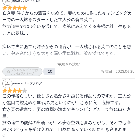
powered by ブクログ
亡き妻 洋子からの遺言を求めて、妻のために作ったキャンピングカ
ーでの一人旅をスタートした主人公の倉島英二。

旅の道中での出会いを通して、次第にみえてくる夫婦の絆、生きる
ことの意味…

病床で夫にあてた洋子からの遺言が、一人残される英二のことを想
い、包み込むような大きく深い愛に溢れ、涙が溢れてきた。

続きを読む
また英二と出会ったそれぞれの人生が、その出会いを機に少しずつ
ブクログレビューは
投稿日
:
2023.06.25
10
趣きを変えていく…

いいねできません
powered by ブクログ
同じ日の同じ時間、登場人物それぞれの目線に変えることで、其々
が歩んできた人生が物語をより立体的でリアルなものに感じさせて
この作者らしい、優しさと温かさを感じる作品なのですが、主人公
くれた。

が無口で控えめな60代の男というのが、さらに良い塩梅です。

亡き妻の遺言で、妻の故郷の海までキャンピングカーで旅に出た倉
生前の洋子がよく口にしていた台詞

島。

「他人と過去は変えられないけれど、自分と未来は変えられる」

旅の途中の偶然の出会いが、不安な空気も含みながら、それでも倉
「人生には賞味期限がない」

島が出会う人を受け入れて、自然に進んでいく話に引き込まれま
す。
