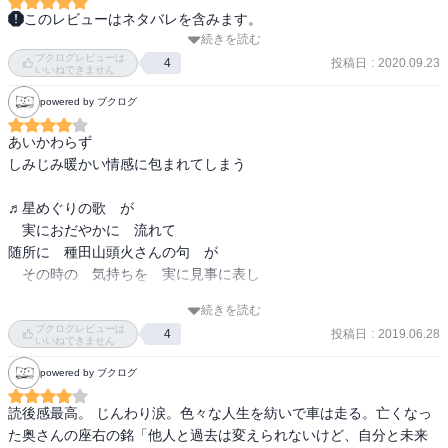
このレビューはネタバレを含みます。
続きを読む
序章で、５人の物語が展開し、すべてが織り成し、主人公のストー
ブクログレビューは
リーをきれいに完成させていく。構成が非常に素晴らしく、感動す
投稿日
:
2020.09.23
4
いいねできません
る。何度も読み返したくなる。

powered by ブクログ
いつかはキャンピングカーで放浪の旅にでてみたいな。
あいかわらず

しみじみ暖かい情感に包まれてしまう

♬星めぐりの歌　が

　実におだやかに　流れて

随所に　種田山頭火さんの句　が

　その時の　気持ちを　実に見事に表し

続きを読む
読後の　余韻が

ブクログレビューは
投稿日
:
2019.06.28
4
いつもより　長く感じました

いいねできません
powered by ブクログ
読後感最高。 じんわり涙。色々な人生を紡いで車は走る。亡くなっ
た奥さんの座右の銘「他人と過去は変えられないけど、自分と未来