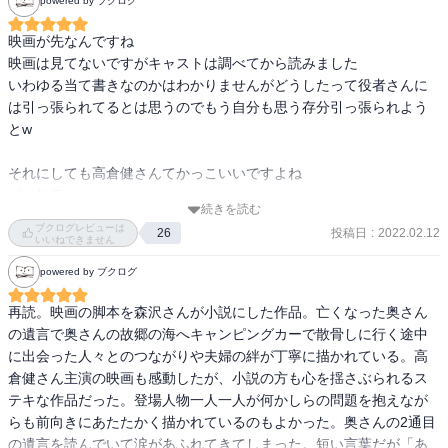
powered by ブクログ
ささやかだけど星五つ

映画が先なんですね

捧げます。
映画は見てないですがキャストは調べてから読みました

いわゆる当て書きなのかはわかりませんがどうしたって役者さんに
は引っ張られてるとは思うのでもう自分も思う存分引っ張られよう
とw

それにしても高倉健さんてかっこいいですよね

ザ・無口

続きを読む
無口なのにすごくこう伝わってくるんですよね

ブクログレビューは
投稿日
:
2022.02.12
26
こんなかっこいい大人になりたいと思った時期もありましたが無理
いいねできません
です

powered by ブクログ
もう無口が無理

再読。映画の脚本を森沢さんが小説にした作品。亡くなった奥さん
しゃべっちゃいますもん

の遺言で奥さんの故郷の海へキャンピングカーで散骨しに行く途中
あき竹城さんばりにしゃべっちゃいますもん

に出会った人々とのつながりや夫婦の絆が丁寧に描かれている。高
あき竹城…略して『あきたけ』なんちて

倉健さん主演の映画も感動したが、小説の方も心を揺さぶられるス
（たいして略してないし、ダジャレももうここまで来たか…感がエ
テキな作品だった。登場人物一人一人が何かしらの問題を抱えなが
グい）

らも前向きにあたたかく描かれているのもよかった。奥さんの2通目
の遺言を読んでいて涙があふれてきてしまった。短い言葉だが「あ