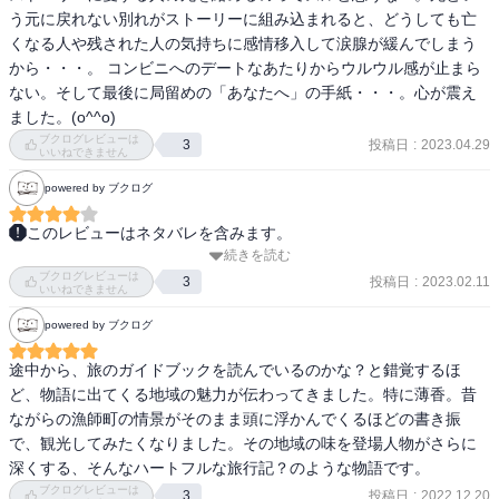
の人生が、線になって繋がっていく様子は、洋子が遺した奇跡なの
う元に戻れない別れがストーリーに組み込まれると、どうしても亡
とても良い物語でした。

だと感動した。

くなる人や残された人の気持ちに感情移入して涙腺が緩んでしまう
映画みなくっちゃ。

から・・・。 コンビニへのデートなあたりからウルウル感が止まら
お勧め
最後に倉島さんが到達した境地（命を大事に生きることは、時間を
ない。そして最後に局留めの「あなたへ」の手紙・・・。心が震え
大事に過ごすことだということ）は、今後の自分の人生においても
ました。(o^^o)
大切にしたい。

ブクログレビューは
投稿日
:
2023.04.29
3
いいねできません
死んだ後に遺すものも一世一代のことで大事だけれど、その前に一
緒に過ごした時間の中に光るものがあるからこそ、その人への気持
powered by ブクログ
ちがきちんと伝わるのだと、この話から学んだから。
このレビューはネタバレを含みます。
続きを読む
良かった。

ブクログレビューは
年を取ってから奥さんを亡くした男性が人生の意味を考える旅に出
投稿日
:
2023.02.11
3
いいねできません
る話。

powered by ブクログ
それにしても素敵な奥さんですね。

途中から、旅のガイドブックを読んでいるのかな？と錯覚するほ
ど、物語に出てくる地域の魅力が伝わってきました。特に薄香。昔
こういう本を読むと出会いって良いなと思います。
ながらの漁師町の情景がそのまま頭に浮かんでくるほどの書き振
で、観光してみたくなりました。その地域の味を登場人物がさらに
深くする、そんなハートフルな旅行記？のような物語です。
ブクログレビューは
投稿日
:
2022.12.20
3