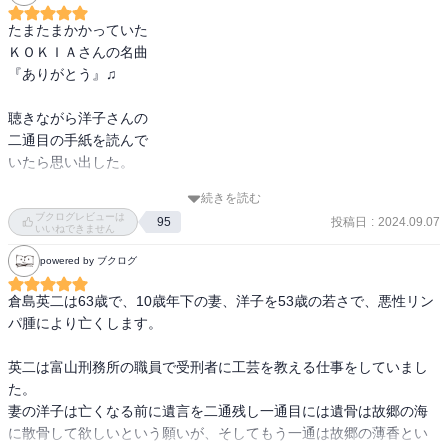
にしても痛みは伴う。

倉島英二は、妻からの二通目の手紙を受け取って、本当の一歩めを
たまたまかかっていた

踏み出せると思う。

ＫＯＫＩＡさんの名曲

残りの時間を、妻への感謝を胸に大切にしていくだろう。

『ありがとう』♫

でも、やっぱり淋しいよな。

聴きながら洋子さんの

夕方読もうと手にしてから

二通目の手紙を読んで

没入し、気がついたら最終章だった。

いたら思い出した。

やっぱりこれが森沢作品だよな。

納得の一冊だった。

続きを読む
先日書類の整理をして

ブクログレビューは
ごめんなさい。

投稿日
:
2024.09.07
95
いたら父からの手紙が

いいねできません
最後の第九章はなくても十分感動できましたよ。

ポロッと。

powered by ブクログ
生前ときどき送られて

倉島英二は63歳で、10歳年下の妻、洋子を53歳の若さで、悪性リン
きていたうちの一通。

パ腫により亡くします。

当時ほとんど流し読み

英二は富山刑務所の職員で受刑者に工芸を教える仕事をしていまし
していたので、

た。

妻の洋子は亡くなる前に遺言を二通残し一通目には遺骨は故郷の海
なにが書かれていたか

に散骨して欲しいという願いが、そしてもう一通は故郷の薄香とい