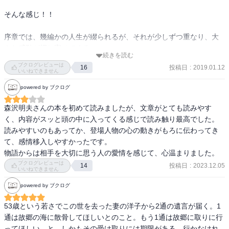
そんな感じ！！

序章では、幾編かの人生が綴られるが、それが少しずつ重なり、大
きな感動が押し寄せてくる。。。

続きを読む
ブクログレビューは
投稿日
:
2019.01.12
16
優しく、じわりしわりと心に語りかけてくれる、そんな一冊だっ
いいねできません
た。

powered by ブクログ
これは全ての人にオススメできる一冊だ！

森沢明夫さんの本を初めて読みましたが、文章がとても読みやす
く、内容がスッと頭の中に入ってくる感じで読み触り最高でした。
うるうる(T-T)
読みやすいのもあってか、登場人物の心の動きがもろに伝わってき
て、感情移入しやすかったです。

物語からは相手を大切に思う人の愛情を感じて、心温まりました。
ブクログレビューは
投稿日
:
2023.12.05
14
いいねできません
powered by ブクログ
53歳という若さでこの世を去った妻の洋子から2通の遺言が届く。1
通は故郷の海に散骨してほしいとのこと。もう1通は故郷に取りに行
ってほしい、と。しかもその受け取りには期限がある。行かなけれ