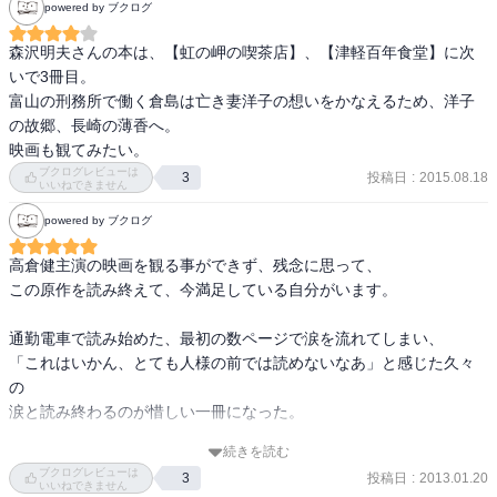
powered by ブクログ
森沢明夫さんの本は、【虹の岬の喫茶店】、【津軽百年食堂】に次
いで3冊目。

富山の刑務所で働く倉島は亡き妻洋子の想いをかなえるため、洋子
の故郷、長崎の薄香へ。

映画も観てみたい。
ブクログレビューは
投稿日
:
2015.08.18
3
いいねできません
powered by ブクログ
高倉健主演の映画を観る事ができず、残念に思って、

この原作を読み終えて、今満足している自分がいます。

通勤電車で読み始めた、最初の数ページで涙を流れてしまい、

「これはいかん、とても人様の前では読めないなあ」と感じた久々
の

涙と読み終わるのが惜しい一冊になった。

続きを読む
主人公英二は刑務所の受刑者に木工の作業を教える作業技官で公務
ブクログレビューは
投稿日
:
2013.01.20
3
員。

いいねできません