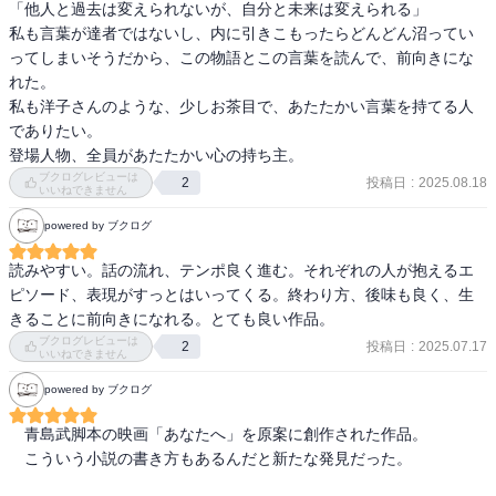
「他人と過去は変えられないが、自分と未来は変えられる」

山頭火の句が散りばめられていた「ひとりとなれば仰がるゝ空の青
私も言葉が達者ではないし、内に引きこもったらどんどん沼ってい
さかな」「それもよからう草が咲いてゐる」イカ飯を売る田宮と南
ってしまいそうだから、この物語とこの言葉を読んで、前向きにな
原。その出会いも意味があった。時間を大切にするとは、命を大切
れた。

にすることなのだ。凛。
私も洋子さんのような、少しお茶目で、あたたかい言葉を持てる人
でありたい。

登場人物、全員があたたかい心の持ち主。
ブクログレビューは
投稿日
:
2025.08.18
2
いいねできません
powered by ブクログ
読みやすい。話の流れ、テンポ良く進む。それぞれの人が抱えるエ
ピソード、表現がすっとはいってくる。終わり方、後味も良く、生
きることに前向きになれる。とても良い作品。
ブクログレビューは
投稿日
:
2025.07.17
2
いいねできません
powered by ブクログ
　青島武脚本の映画「あなたへ」を原案に創作された作品。

　こういう小説の書き方もあるんだと新たな発見だった。
