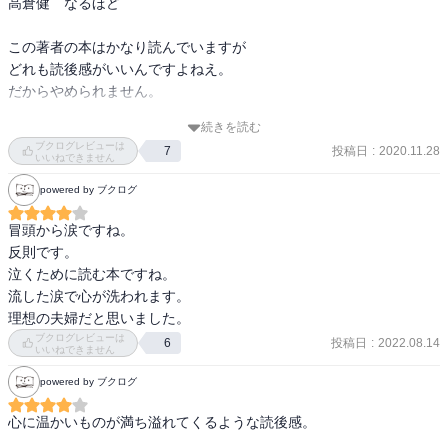
高倉健　なるほど

『他人と過去は変えられないけど、自分と未来は変えられる』
この著者の本はかなり読んでいますが

どれも読後感がいいんですよねえ。

だからやめられません。

続きを読む
知らない町も、知ってる場所も　ありましたが

ブクログレビューは
投稿日
:
2020.11.28
7
風景が目に浮かびました。

いいねできません
powered by ブクログ
登場人物がうまくクロスして静かに終わります。

パチパチパチ

冒頭から涙ですね。

反則です。

≪　ひとりでも　未来と自分は　かえられる　≫
泣くために読む本ですね。

流した涙で心が洗われます。

理想の夫婦だと思いました。
ブクログレビューは
投稿日
:
2022.08.14
6
いいねできません
powered by ブクログ
心に温かいものが満ち溢れてくるような読後感。
