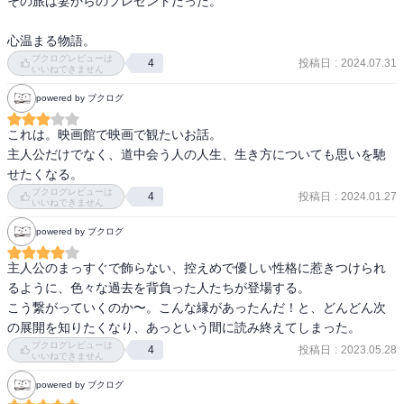
その旅は妻からのプレゼントだった。

心温まる物語。
ブクログレビューは
投稿日
:
2024.07.31
4
いいねできません
powered by ブクログ
これは。映画館で映画で観たいお話。

主人公だけでなく、道中会う人の人生、生き方についても思いを馳
せたくなる。
ブクログレビューは
投稿日
:
2024.01.27
4
いいねできません
powered by ブクログ
主人公のまっすぐで飾らない、控えめで優しい性格に惹きつけられ
るように、色々な過去を背負った人たちが登場する。

こう繋がっていくのか〜。こんな縁があったんだ！と、どんどん次
の展開を知りたくなり、あっという間に読み終えてしまった。
ブクログレビューは
投稿日
:
2023.05.28
4
いいねできません
powered by ブクログ