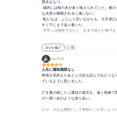
異名をもつ。

 城内には桜の木が多く植えられていた。春のシーズンともなれば、満開の桜と雄大な眺望をあわせた桃源郷のよう
な光景が展開されるに違いない。

 私たちは、ふうふう言いながらも、大手虎口から北千畳、三の丸、二の丸と石段を登り続け、ようやく本丸天守の
すぐ下にまで辿り着いた。

 天守へは階段ではなく、丸太で組んだ梯子をよじ登っていくのだ。

 本丸から、南千畳を見下ろした。そこは石垣に囲まれた、広々とした緑の広がりだ。

 他人と過去は変えられないけれど、自分と未
いいね！
0
yasu3446
人生に賞味期限なし
映画を見終えたあとに小説も読んでみたくな
ているように思いました。

亡き妻の残した二通目の遺言を、遠く長崎で
の一期一会のような巡り会い。

だが、それは偶然にして奇跡としか言いよう
くはないであろうそれぞれの人生に触れながら