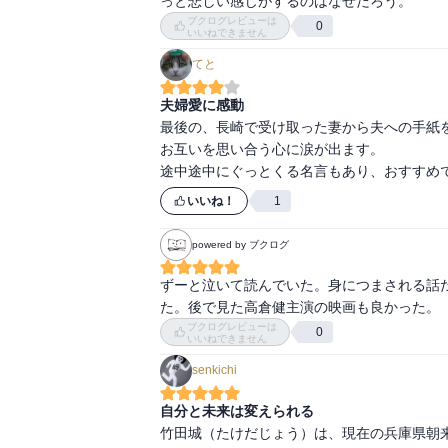
っと悲しい感じがするのはなぜだろう。
ブクログレビューは
0
いいねできません
てと
夫婦愛に感動
最後の、長崎で受け取った妻から夫への手紙を
お互いを思い合う心に涙が出ます。

いいね！
1
powered by ブクログ
ずーと泣いて読んでいた。身につまされる話
た。後で見た高倉健主演の映画も良かった。
ブクログレビューは
0
いいねできません
senkichi
自分と未来は変えられる
竹田城（たけだじょう）は、現在の兵庫県朝