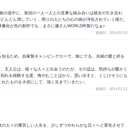
去る旅の道中に、冒頭の一人一人との見事な絡み合いは彼女の引き合わ
がどんどん増していく…周りの人たちの心の病が浄化されていく様だ。
像化が先の創作でも…まさに健さんWORLD炸裂だなぁ♪
投稿日
:
2014.03.10
を知るため、自家製キャンピングカーで、旅にでる。夫婦の愛と絆を
中、主人公は、様々な人々と出会うのだが、その辺は、気持ちが暖かく
い別れを経験する度、悔やむことばかり。思い出すと、くじけそうにも
くれたものを大切にして、強く生きていきたい。
投稿日
:
2014.01.12
数の人々の重苦しい人生を、少しずつやわらかな日々へと変化させて