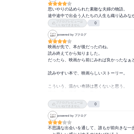
思いやりの込められた素敵な夫婦の物語。

途中途中で出会う人たちの人生も織り込みな
ブクログレビューは
0
いいねできません
powered by ブクログ
映画が先で、本が後だったのね。

読み終えてから知りました。

だったら、映画から前にみれば良かったなぁと
読みやすい本で、映画らしいストーリー。

こういう、温かい奇跡は悪くないと思う。

風鈴の音。薄香の海の美しさ。

ゆったりとした素敵な情景が浮かんできた。
ブクログレビューは
0
いいねできません
powered by ブクログ
不思議な出会いを通して、誰もが前向きな一