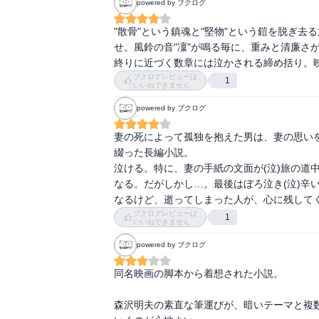
powered by ブクログ
"散骨"という鎮魂と"堅物"という鎧を脱ぎ
せ。風鈴の音"凜"が鳴る毎に、重みと清廉さ
終りに近づく数章には泣かされる締め括り。映
ブクログレビューは
1
いいねできません
powered by ブクログ
妻の死によって孤独を抱えた男は、妻の思い
綴った長編小説。

泣ける。特に、妻の手紙の文面が(泣)旅の道
なる。だがしかし…。最後はぼろ泣き(泣)辛
なるけど、逝ってしまった人が、心に残して
ブクログレビューは
1
いいねできません
powered by ブクログ
同名映画の脚本から着想された小説。

森沢明夫の素直な筆運びが、暗いテーマと複