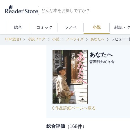
総合
コミック
ラノベ
小説
雑誌・
TOP(総合)
小説フロア
小説
ノベライズ
あなたへ
レビュー一
あなたへ
森沢明夫
/
幻冬舎
作品詳細ページへ戻る
総合評価
（
168
件）