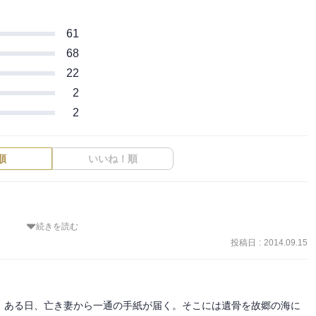
61
68
22
2
2
順
いいね！順
続きを読む
投稿日
:
2014.09.15
が…（苦笑）。



いのですが、最後の方は気になったので、休みだったこともあり家で
。ある日、亡き妻から一通の手紙が届く。そこには遺骨を故郷の海に