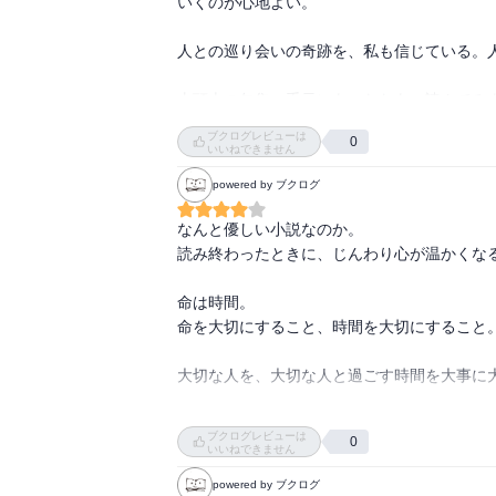
いくのが心地よい。

人との巡り会いの奇跡を、私も信じている。人
山頭火の句集、手元にあったなあ。読んでみ
ブクログレビューは
0
いいねできません
powered by ブクログ
なんと優しい小説なのか。

読み終わったときに、じんわり心が温かくなる
命は時間。

命を大切にすること、時間を大切にすること。
大切な人を、大切な人と過ごす時間を大事に大
この本に出会えて良かったです。
ブクログレビューは
0
いいねできません
powered by ブクログ