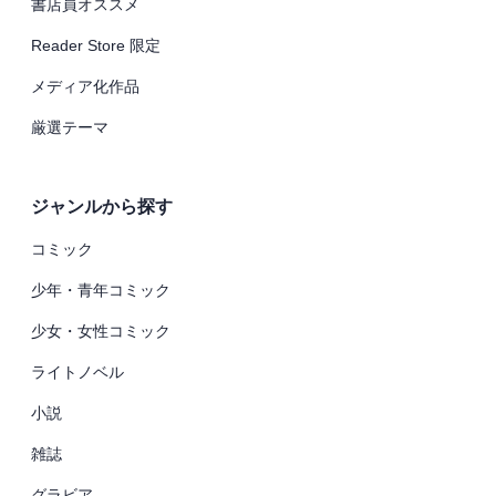
書店員オススメ
Reader Store 限定
メディア化作品
厳選テーマ
ジャンルから探す
コミック
少年・青年コミック
少女・女性コミック
ライトノベル
小説
雑誌
グラビア