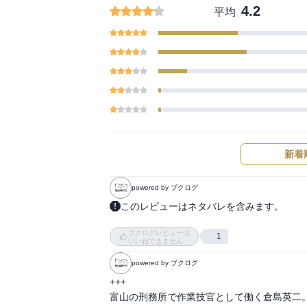
4.2
平均
新着
powered by ブクログ
このレビューはネタバレを含みます。
同僚の勧めで借りた本。

ブクログレビューは
良かったです。

1
いいねできません
同僚曰く、映画の方はイマイチだったようです
powered by ブクログ
映画脚本の小説化だからか、読みやすいです。
いつもは電車の移動時間くらいにしか読まな
+++

一気読みしてしまいました。

富山の刑務所で作業技官として働く倉島英二