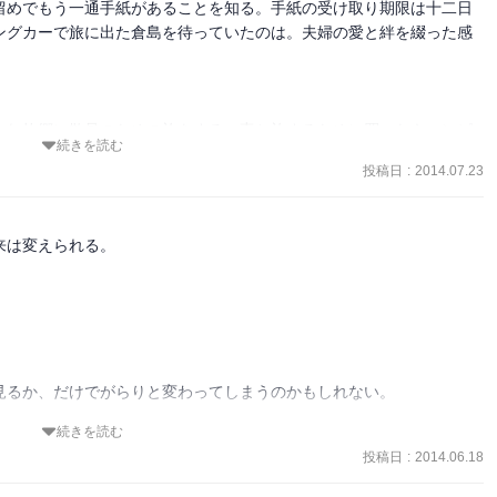
留めでもう一通手紙があることを知る。手紙の受け取り期限は十二日
、こんな夫婦になれたら素敵ですね。

ングカーで旅に出た倉島を待っていたのは。夫婦の愛と絆を綴った感
となく好きな俳人だったので、その句が沢山出てたのも良かったで
して第一章のところで振り込んでいる口座が何なのかがわからないの
まれ故郷に散骨のための旅をする。妻と旅するために買ったキャンピ
続きを読む
出会い、ひとときを共に過ごした人たち。妻の故郷で出会い恩を受け
投稿日
:
2014.07.23
命を感じさせるものである。妻・洋子の生前の言葉「過去と他人は変
「人生に賞味期限はない」という言葉とともに、人生の出会いと生き
は変えられる。

るか、だけでがらりと変わってしまうのかもしれない。

続きを読む
た。
投稿日
:
2014.06.18