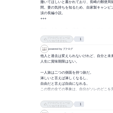
撤いてほしいと書かれており、長崎の郵便局
読み始めからクライマックスで吃驚しましたが
間。妻の気持ちを知るため、自家製キャンピ
種田山頭火は詳しくはないのですが、私も何
涙の長編小説。

す。

+++

しかし南原さんがどうして戻れないのか、そ
実直な倉島が、妻の遺言に従って、彼女の生
は…読み込みが足りないのでしょうか…。
ングカーで、妻の遺骨とともに。旅の途上で
ブクログレビューは
1
た人たち。その不思議なめぐりあわせは、運
いいねできません
えられなくても、未来と自分は変えられる」
powered by ブクログ
る意味について考えさせられる一冊である。
他人と過去は変えられないけれど、自分と未来
人生に賞味期限はない。

一人旅は二つの側面を持つ旅だ。

淋しいと言えば淋しくなるし、

自由だと言えば自由になれる。

この世の全ての事象は、自分がソレのどこを見
（瞑想や仏門の考えに一致している感じがし
ブクログレビューは
1
いいねできません