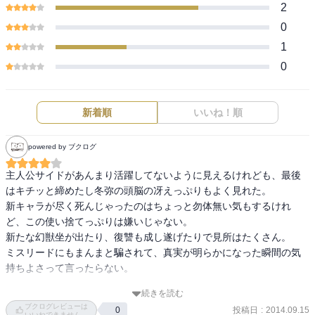
2
0
1
0
新着順
いいね！順
powered by ブクログ
主人公サイドがあんまり活躍してないように見えるけれども、最後
はキチッと締めたし冬弥の頭脳の冴えっぷりもよく見れた。

新キャラが尽く死んじゃったのはちょっと勿体無い気もするけれ
ど、この使い捨てっぷりは嫌いじゃない。

新たな幻獣坐が出たり、復讐も成し遂げたりで見所はたくさん。

ミスリードにもまんまと騙されて、真実が明らかになった瞬間の気
持ちよさって言ったらない。

続きを読む
冬弥と優々希の奇妙な関係結構好きだな。

ブクログレビューは
投稿日
:
2014.09.15
0
いいねできません