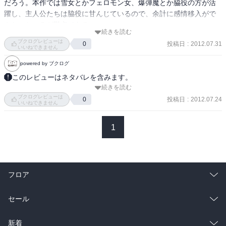
だろう。本作では雪女とかフェロモン女、爆弾魔とか脇役の方が活
躍し、主人公たちは脇役に甘んじているので、余計に感情移入がで
きないところが難点である。
続きを読む
ブクログレビューは
投稿日
:
2012.07.31
0
いいねできません
powered by ブクログ
このレビューはネタバレを含みます。
続きを読む
鷲王院を潰すという主人公の目的に少しくらい近づいて欲しかった

ブクログレビューは
1巻終了時との違いは清水の離脱・お姉ちゃんの目覚めくらいか

投稿日
:
2012.07.24
0
いいねできません
幻獣座を巡る暗闘の方向から攻めていくのかなぁ
1
フロア
総合
コミック
セール
ラノベ
小説
総合
コミック
新着