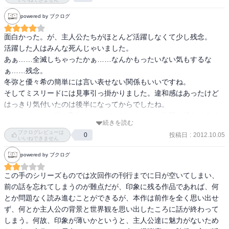
最後に目覚めたお姉さんがちょっとやばそうな感じ
powered by ブクログ
で・・・・・・。
面白かった。が、主人公たちがほとんど活躍しなくて少し残念。　

活躍した人はみんな死んじゃいました。　

あぁ……全滅しちゃったかぁ……なんかもったいない気もするな
ぁ……残念。　　

冬弥と優々希の簡単には言い表せない関係もいいですね。　

そしてミスリードには見事引っ掛かりました。違和感はあったけど
はっきり気付いたのは後半になってからでしたね。

さてさて、まぁ仇は取れたわけだけど、まだまだ物語は続きそうで
続きを読む
すな。

ブクログレビューは
投稿日
:
2012.10.05
0
お次はどんな幻獣坐が出てくるのか。

いいねできません
目を覚ました優香理の状態も気になるところです。
powered by ブクログ
この手のシリーズものでは次回作の刊行までに日が空いてしまい、
前の話を忘れてしまうのが難点だが、印象に残る作品であれば、何
とか問題なく読み進むことができるが、本作は前作を全く思い出せ
ず、何とか主人公の背景と世界観を思い出したころに話が終わって
しまう。何故、印象が薄いかというと、主人公達に魅力がないため