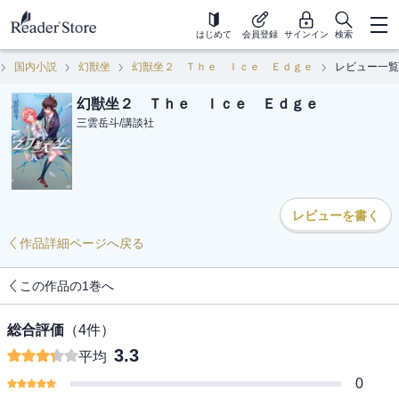
はじめて
会員登録
サインイン
検索
国内小説
幻獣坐
幻獣坐２ Ｔｈｅ Ｉｃｅ Ｅｄｇｅ
レビュー一覧
幻獣坐２ Ｔｈｅ Ｉｃｅ Ｅｄｇｅ
三雲岳斗
/
講談社
レビューを書く
作品詳細ページへ戻る
この作品の1巻へ
総合評価
（
4
件）
3.3
平均
0