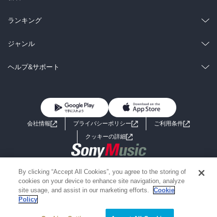
雑誌・グラビア
ビジネス・実用
ラノベ
小説
総合
コミック
ランキング
BL・TL
雑誌・グラビア
ビジネス・実用
ラノベ
小説
総合
コミック
ジャンル
BL・TL
雑誌・グラビア
ビジネス・実用
ラノベ
小説
コミック
男性コミック
ヘルプ&サポート
BL・TL
雑誌・グラビア
ビジネス・実用
女性コミック
コミック誌
初めての方へ
ヘルプ
BL・TL
ライトノベル
男子向けラノベ
よくあるご質問
お問い合わせ
会社情報
プライバシーポリシー
ご利用条件
女子向けラノベ
小説
利用規約
クッキーの詳細
国内小説
海外小説
Copyright 2017 - 2026 Sony Music Entertainment(Japan) Inc.
By clicking “Accept All Cookies”, you agree to the storing of
ミステリー
SF
Information on the site is for the Japan domestic market only
cookies on your device to enhance site navigation, analyze
powered by
site usage, and assist in our marketing efforts.
Cookie
Policy
歴史・時代小説
文学