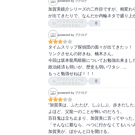
powered by ブクログ
加賀美鏡介シリーズの二作目ですが、相変わ
が出てきたりで、なんだか内輪ネタで盛り上
ブクログレビューは
0
いいねできません
powered by ブクログ
タイムスリップ探偵団の面々が出てきたッ！

リンクさせんの好きね、楠木さん。

今回は坂本龍馬暗殺についてお勉強出来ました
政治経済も弱いが、歴史も弱いワタシ…。

もっと勉強せねば！！！
ブクログレビューは
0
いいねできません
powered by ブクログ
“加賀美は、ふたたび、しぶしぶ、歩きだした。
よほど、父龍一のことが怖いのだろう。

百目鬼は立ち止まり、加賀美に言ってやった。
「そんなに厭なら、べつに行かなくてもいいん
加賀美が、ぽかんと口を開ける。
