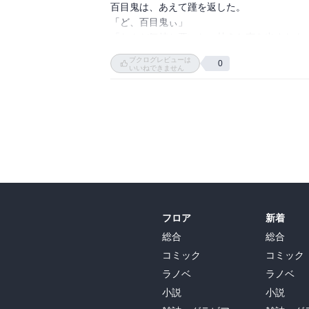
百目鬼は、あえて踵を返した。

「ど、百目鬼ぃ」

「なんだ気持ち悪いな。甘えた声を出すなよ」
「頼む。つきあってくれ」

ブクログレビューは
0
大学時代から、基本的に百目鬼は加賀美のお
いいねできません
る。

加賀美が、もういちど言った。

「頼む！」

「おまえが、そこまで言うなら、つきあってや
ふたたび肩を並べて歩きだすと、加賀美のほう
「で……」

「なにが、で、だ」”

タイムスリップのほうのキャラも出てきた。

フロア
新着
舞台一緒みたい。

加賀美と百目鬼のやり取りが面白い。

総合
総合
コミック
コミック
“さらに鏡介は、鮎川里紗と、下の娘遠山香里
ラノベ
ラノベ
「今日、犬はどうしたの？」

小説
小説
「え！？」
