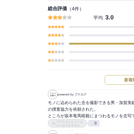
総合評価
（
4
件）
3.0
平均
新着
powered by ブクログ
モノに込められた念を撮影できる男・加賀美
の捜査協力を依頼された。

ところが坂本竜馬暗殺にまつわるモノを念写
ブクログレビューは
0
いいねできません