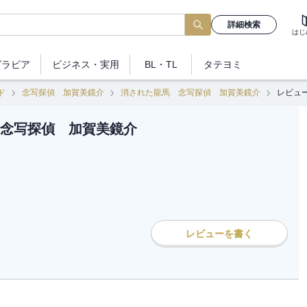
詳細検索
はじ
グラビア
ビジネス
・実用
BL・TL
タテヨミ
ド
念写探偵 加賀美鏡介
消された龍馬 念写探偵 加賀美鏡介
レビュ
念写探偵 加賀美鏡介
レビューを書く