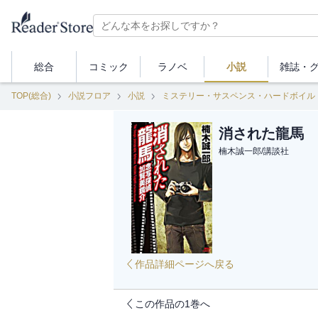
総合
コミック
ラノベ
小説
雑誌・
TOP(総合)
小説フロア
小説
ミステリー・サスペンス・ハードボイル
消された龍馬 
楠木誠一郎
/
講談社
作品詳細ページへ戻る
この作品の1巻へ