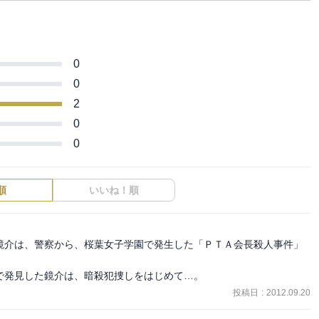
0
0
2
0
0
順
いいね！順
鏡介は、警察から、桜葉女子学園で発生した「ＰＴＡ会長殺人事件」
で発見した鏡介は、暗殺犯捜しをはじめて…。
投稿日
:
2012.09.20