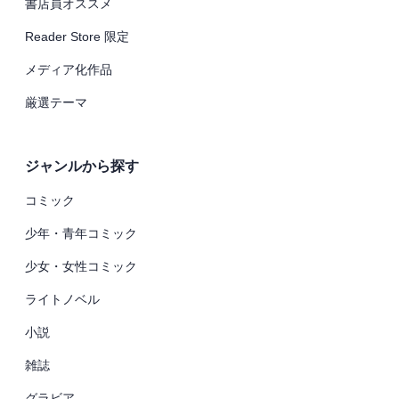
書店員オススメ
Reader Store 限定
メディア化作品
厳選テーマ
ジャンルから探す
コミック
少年・青年コミック
少女・女性コミック
ライトノベル
小説
雑誌
グラビア