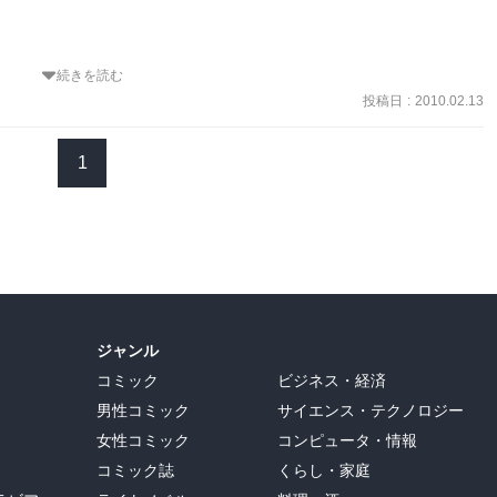


続きを読む
投稿日
:
2010.02.13
守役に徹しているが、たまに、ほんとうに、たまに、キレるふりをす
1
るよ」

から話題を変えてきた。

ジャンル
コミック
ビジネス・経済
男性コミック
サイエンス・テクノロジー
のほうを見て言った。

女性コミック
コンピュータ・情報
コミック誌
くらし・家庭