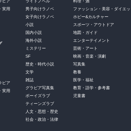
生、氷室拓哉と堀田亮平も、口をぽかんと開けている。

ラビア
ライトノベル
料理・酒
？」

・実用
男子向けラノベ
ファッション・美容・ダイエッ
女子向けラノベ
ホビー&カルチャー
小説
スポーツ・アウトドア
、なんで……」

国内小説
地図・ガイド
白い毛がついたままになってるから」

海外小説
エンターテイメント
グ
ミステリー
芸術・アート
SF
映画・音楽・演劇
歴史・時代小説
写真集
文学
教養
雑誌
医学・福祉
ラビア
グラビア写真集
教育・語学・参考書
・実用
ボーイズラブ
児童書
ティーンズラブ
人文・思想・歴史
社会・政治・法律