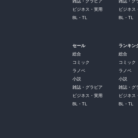
鮎川里紗と香里だけでなく、その友だちの中学
雑誌・グラビア
雑誌・グ
「どうして、タイムのこと、知ってるんですか
ビジネス・実用
ビジネス
香里が訊いてきた。

BL・TL
BL・TL
「タイム？」

「はい、うちで飼っている犬の名前です。でも
「だって、君のスカートに、犬のものと思える
「あっ」

セール
ランキン
香里が自分のスカートを見下ろした。

総合
総合
「その犬、連れてこれる？」”
コミック
コミック
ラノベ
ラノベ
小説
小説
雑誌・グラビア
雑誌・グ
ビジネス・実用
ビジネス
BL・TL
BL・TL