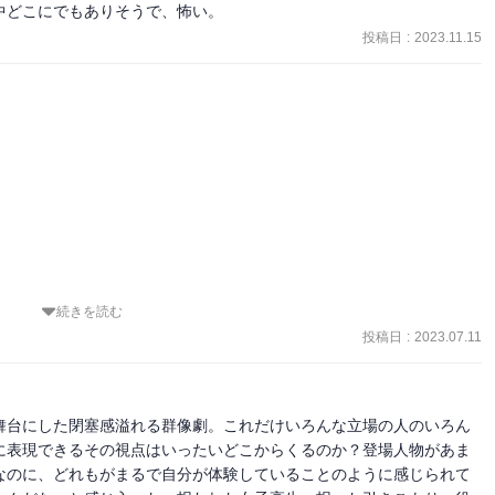
中どこにでもありそうで、怖い。
ろもあったり身近な人を思い浮かべたり。多数の人が思いそうな黒い
投稿日
:
2023.11.15
も置かれた場所で頑張ってるのに上手くいかない。そうだよね。

絡むこともない。個性的な人揃いなので同じメンバーで続きがあれは
続きを読む
投稿日
:
2023.07.11
舞台にした閉塞感溢れる群像劇。これだけいろんな立場の人のいろん
に表現できるその視点はいったいどこからくるのか？登場人物があま
なのに、どれもがまるで自分が体験していることのように感じられて