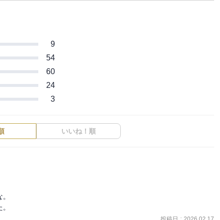
9
54
60
24
3
順
いいね！順


。

た。
投稿日
:
2026.02.17