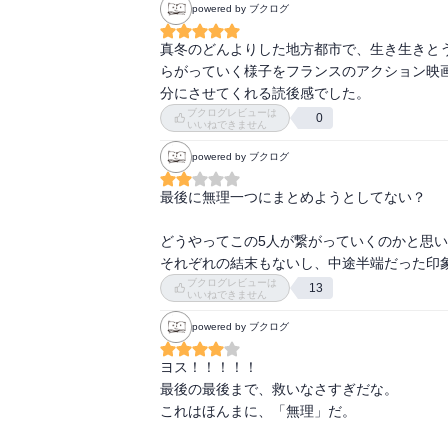
powered by ブクログ
真冬のどんよりした地方都市で、生き生きと
らがっていく様子をフランスのアクション映
分にさせてくれる読後感でした。
ブクログレビューは
0
いいねできません
powered by ブクログ
最後に無理一つにまとめようとしてない？

どうやってこの5人が繋がっていくのかと思い
それぞれの結末もないし、中途半端だった印
ブクログレビューは
13
いいねできません
powered by ブクログ
ヨス！！！！！

最後の最後まで、救いなさすぎだな。

これはほんまに、「無理」だ。
