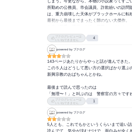
しまう。今更ながら、本物の小説家ってすご
まさかここで集結するとは。

所勤めの公務員、市会議員、詐欺紛いの訪問
は、重力崩壊した天体がブラックホールに転移
「無理」ねえ。

最初から最後までまったく隙のない大傑作。

無理やりなんとかかんとかやり過ごしてきて、
自分で勝手に理想の女性に昇華させてしまっ
でも最後には無理がたたって、

の演技で、急速に冷めていくエピソードがなぜ
ブクログレビューは
ってところでしょうか。

4
いいねできません
powered by ブクログ
引き返せるポイントなんかは

誰にもあったんだろうけどね。

143ページあたりからやっと話が進んできた。
無理に巻き込まれてしまったりね。

この５人はどうして悪い方の選択ばかり選ぶの
新興宗教のおばちゃんとかね。

こういう出来事も

日常に潜んでいるのかもしれないなぁ。
最後まで読んで思ったのは

「無理〜！」と叫ぶのは　警察官の方々です
ブクログレビューは
1
いいねできません
powered by ブクログ
5人とも、これでもかというくらいまで追い
読んでて、気分が沈むだけで、面白みが全く感