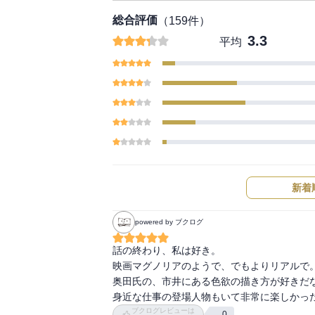
総合評価
（
159
件）
3.3
平均
新着
powered by ブクログ
話の終わり、私は好き。

映画マグノリアのようで、でもよりリアルで。
奥田氏の、市井にある色欲の描き方が好きだな
身近な仕事の登場人物もいて非常に楽しかっ
ブクログレビューは
0