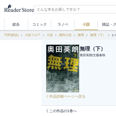
総合
コミック
ラノベ
小説
雑誌・
TOP(総合)
小説フロア
小説
国内小説
無理
無理（下）
レ
無理（下）
奥田英朗
/
文藝春秋
作品詳細ページへ戻る
この作品の1巻へ