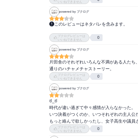
いいねできません
powered by ブクログ
このレビューはネタバレを含みます。
こういう類の話って最底辺から這いあがろう
ブクログレビューは
望を持たせて終わるものが多い中、全員本当
0
いいねできません
だなあ。裕也の「這い上がれねえよなあ」が
powered by ブクログ
片田舎のそれぞれいろんな不満がある人たち
通りのハチャメチャストーリー。
ブクログレビューは
0
いいねできません
powered by ブクログ
ಠ_ಠ

時代が違い過ぎて中々感情が入らなかった。

いつ決着がつくのか、いつそれぞれの主人公
もっと絡んで欲しかったし、女子高生や議員
ブクログレビューは
0
いいねできません