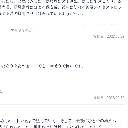
いんだな、と感じ入った。拐われた女子高生、拐った引きこもり、役
販売員、新興宗教にはまる保安係、彼らに訪れる終幕のカタストロフ
する時の様を見せつけられているようだった。



たデートクラブの人妻に、そのキンキン声と内容のない会話と愛撫時
続きを読む
か印象深く残ったな。

投稿日
:
2023.07.03


だろう？あ〜ぁ…　でも、居そうで怖いです。

ね　
投稿日
:
2023.05.30
詰められ、ドン底まで堕ちていく。そして、最後にひとつの場所へ…。
じられなかった。奥田作品には珍しくハズレだった(ｰｰ;)