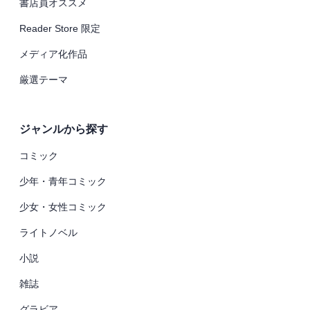
書店員オススメ
Reader Store 限定
メディア化作品
厳選テーマ
ジャンルから探す
コミック
少年・青年コミック
少女・女性コミック
ライトノベル
小説
雑誌
グラビア