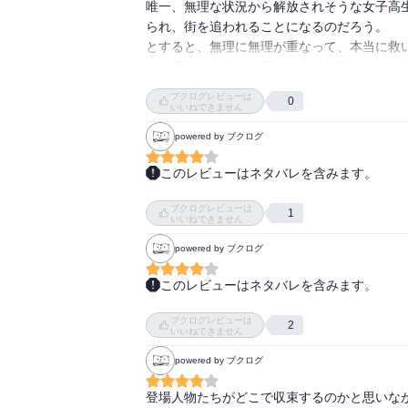
唯一、無理な状況から解放されそうな女子高
られ、街を追われることになるのだろう。

とすると、無理に無理が重なって、本当に救い
この子には少しでも明るい未来が訪れることを
ブクログレビューは
0
そして最後まで、空は曇天だった。
いいねできません
powered by ブクログ
このレビューはネタバレを含みます。
上巻の疾走感、さいこーでした。

ブクログレビューは
いろんな事情を抱えた、いろんな人たち、人間
1
いいねできません
下巻の後半の収束部分で一気に失速したように
powered by ブクログ
その収束の先を描いてほしかった。
このレビューはネタバレを含みます。
東北のゆめの市に住んでいる5人。

ブクログレビューは
公務員の相原順一、出向先のゆめの市での仕事
2
いいねできません
普通のJK久保史恵は連れ去り監禁される。

powered by ブクログ
訪問販売詐欺の加藤裕也は過去の暴力団OBだ
私服保安員の仕事を解雇された堀部妙子は新興
登場人物たちがどこで収束するのかと思いなが
市議の山本は自身の成功しか考えない。
