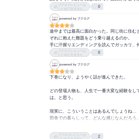
ブクログレビューは
0
いいねできません
powered by ブクログ
途中までは最高に面白かった。同じ街に住む
ぞれに抱えた難題をどう乗り越えるのか。

手に汗握りエンディングを読んでガッカリ、
ブクログレビューは
0
いいねできません
powered by ブクログ
下巻になり、ようやく話が進んできた。

どの登場人物も、人生で一番大変な経験をし
は。と思う。

現実に、こういうことはあるんでしょうね…

田舎での暮らしって、どんな感じなんだろう。
この本みたいな暮らしばかりではないけど、脱
タイトル通り、色々、無理だった！
ブクログレビューは
2
いいねできません