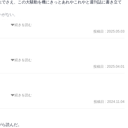
生でさえ、この大騒動を機にきっとあれやこれやと週刊誌に書き立て
がない。

願うばかり。

続きを読む
投稿日
:
2025.05.03
続きを読む
臭くて好きだわー。

投稿日
:
2025.04.01
思えてもったいないわ。

続きを読む
に嫌気がさし早く県庁復帰したいとやる気もない。

投稿日
:
2024.11.04
ったことで大怪我、先輩の殺人にまで付きあわされる。

宗教に。

ら読んだ。
