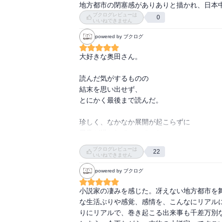
地方都市の閉塞感がありありと描かれ、日本
えーっと思いながらも自分に当てはまるとこ
ブクログレビューは
0
ところを突いているので、胸がすく。どの人
いいねできません
最後はもっと驚く結末かと思ったけど、特に
powered by ブクログ
面白いのにな。

大好きな奥田さん。

読んだ気がするものの

結末を思い出せず、

とにかく最後まで読んだ。

珍しく、なかなか展開が起こらずに

日常が描かれていっていた。

中盤過ぎて、加速し始めると、

ブクログレビューは
22
一気に乗っていくね。

いいねできません
powered by ブクログ
特に、ことが起こったときの

スリリングな描写の仕方が、さすがですわ。

小説家の凄みを感じた。冴えない地方都市を
圧倒的な筆致って感じ。

な生活ぶりや感覚、感情を、こんなにリアル
りにリアルで、巻き起こる出来事も千差万別
ラストの玉突き事故のシーンも、圧巻。
