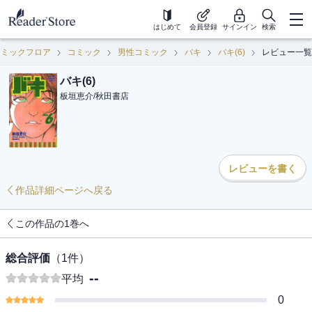
はじめて
会員登録
サインイン
検索
コミックフロア
コミック
男性コミック
バキ
バキ(6)
レビュー一覧
バキ(6)
板垣恵介
/
秋田書店
レビューを書く
作品詳細ページへ戻る
この作品の1巻へ
総合評価
（
1
件）
--
平均
0