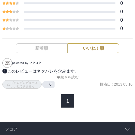
0
0
0
0
新着順
いいね！順
powered by ブクログ
このレビューはネタバレを含みます。
続きを読む
シリーズ48巻目。柳龍光vs範馬刃牙＆渋川剛気。vsドリアン。リア
ブクログレビューは
イアしていた愚地克己の復帰、そして加藤清澄の参戦。みんなどん
投稿日
:
2013.05.10
0
いいねできません
どん騙し討ちを覚えていくな。

今巻の刃牙知識：酸素濃度6パーセント以下の大気をたった一回でも
1
吸気すると昏倒する
フロア