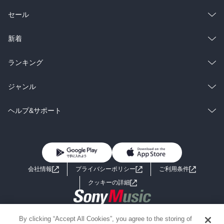
総合
コミック
セール
ラノベ
小説
総合
コミック
新着
雑誌・グラビア
ビジネス・実用
ラノベ
小説
総合
コミック
ランキング
BL・TL
雑誌・グラビア
ビジネス・実用
ラノベ
小説
総合
コミック
ジャンル
BL・TL
雑誌・グラビア
ビジネス・実用
ラノベ
小説
コミック
男性コミック
ヘルプ&サポート
BL・TL
雑誌・グラビア
ビジネス・実用
女性コミック
コミック誌
初めての方へ
ヘルプ
BL・TL
ライトノベル
男子向けラノベ
よくあるご質問
お問い合わせ
会社情報
プライバシーポリシー
ご利用条件
女子向けラノベ
小説
利用規約
クッキーの詳細
国内小説
海外小説
Copyright 2017 - 2026 Sony Music Entertainment(Japan) Inc.
By clicking “Accept All Cookies”, you agree to the storing of