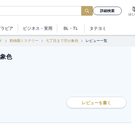
詳細検索
はじ
グラビア
ビジネス
・実用
BL・TL
タテヨミ
ド
動物園ミステリー
七丁目まで空が象色
レビュー一覧
象色
レビューを書く