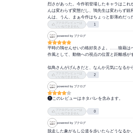
【落合】ペンギン担当。

烈さがあった。今作初登場したキャラはこれ
【怪物】和田郡大谷町に出没する。秀島光蔵
んは変わらず変態だし、鴇先生は変わらず鋭
るのに難渋しているとき遭遇しその後、金丸
んは、うん、まぁ今作はちょっと影薄めだっ
そして今作では七森さんが大活躍！

かり食べ罠を破壊し、前加寿子（まえ・かず
ブクログレビューは
1
シリーズ通して勇気があるキャラ設定ではあ
し、唐牛修二（かろうじ・しゅうじ）さん七十
いいねできません
た…！

【楓ヶ丘動物園】桃くんたちが勤める動物園。
powered by ブクログ
今後も桃君の従弟が出てくる事はあるのだろう
【カオリ】保護されたマヒワ。

いつものメンバーに加えて、また好きなキャ
【感染症】珍しいペットを欲しがり多様化し
平時の鴇せんせいの格好良さよ。……狼藉はべ
一例。動物園でも危険回避のために種々の手
作風として、動物への視点の位置と距離感がす
トとは限らないが鳥インフルエンザなんかもあ
【キーパーズトーク】飼育員による担当動物の
似鳥さんがげんきだと、なんか元気になるか
【北村】「週刊文椿（しゅうかんぶんちゅん）
ブクログレビューは
2
いいねできません
【ギンジ】イヌワシの雄、二十二歳。警戒心が
【グリーンイグアナの鱗】服部君《あれを見
powered by ブクログ
す》象色p.85

【グレゴリー】たぶんフタコブラクダ。雄。

このレビューはネタバレを含みます。
【見城市動植物園】閑散としている。水鳥池は
スケールアップ

ブクログレビューは
【ケント君】鷹待山のカピバラ。手拍子すると
間抜けな遺伝子詐欺にあった中国政府が、

0
いいねできません
【幸一】おじさん。桃くんの？

醜態を隠すために日本に送った象を殺処分

powered by ブクログ
【コータロー】グレービーシマウマの雄、八歳
を計画するが、詐欺を仕掛けた謎の存在が

【ココ】ダチョウの雌、十六歳。おとなしい性
世間にさらす為の策略を仕掛けるが、それ

脱走した象がもし公道を歩いたらどうなるか