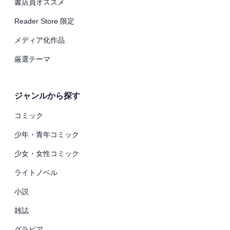
書店員オススメ
Reader Store 限定
メディア化作品
厳選テーマ
ジャンルから探す
コミック
少年・青年コミック
少女・女性コミック
ライトノベル
小説
雑誌
グラビア