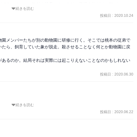
ないような」動物が新種である確率は低く、新種の発見はむしろ、普
ぎてるのでは…と気付く桃君。ミステリの登場人物がそこ気づいちゃ
の方が多いのだ。》モモンガp.196

続きを読む
きも楽しみです。

でたぶん、お金持ちでないと飼えない。

投稿日
:
2020.10.24
とがきが面白い（笑）
る。いつもへりくだって騒いでいる。桃くんにだけは態度がデカい。

コンタクトをとっていたらしい。普段は銀縁メガネでクールな態度だ
物園メンバーたちが別の動物園に研修に行く。そこでは桃本の従弟で
丸出しの記者モードになる。

いたら、飼育していた象が脱走。殺させることなく何とか動物園に戻
だ。

があるのか。結局それは実際には起こりえないことなのかもしれない
地。あまり盛況ではない。カピバラの飼育では実績がある。

隣室の住人。大柄でメガネ。

投稿日
:
2020.06.30
る。

とエアデール・テリアと何かが混じった雑種。《古代イヌ様生物、と
アルパカp.185。桃くんと出会い興奮のあまり正体を失った。嗅覚に
続きを読む
か？と思いましたが全然違った…笑　象の魅力と怖さがふんだんに描か
けられる人にとっては銃口のようなものだった。》p.131

一番破壊の被害が大きいんだろうな…と納得。それぞれのキャラも相
投稿日
:
2020.06.22
ことを聞かない生き物がぞろぞろおり危険だしいろいろ制限もあるの
めました。相変わらず脚注に爆笑。
ると競合他社のようだが、現場の飼育員の感覚は「他地域の支社」に