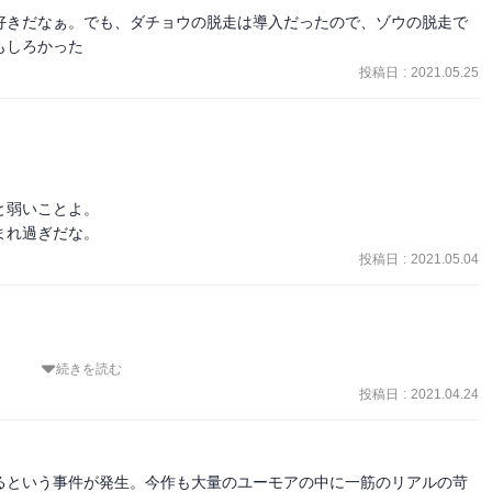
ってきた）。他にウェルシュコーギーの「茶助」も飼っている。母は
好きだなぁ。でも、ダチョウの脱走は導入だったので、ゾウの脱走で
もしろかった
モン王が使役する七十二柱の悪魔の一柱。手持ちのド＝プランシー
投稿日
:
2021.05.25
ライオンの顔にガチョウの脚、野兎の尾という姿で現れ人間に才気と
ル」がこれになるか。他の説では人間に盗みをそそのかす悪魔という
と思われる。失脚請負人。

るようだ。二足歩行の馬を思わせるルックス。

弱いことよ。

まれ過ぎだな。
団体。代表が代わりそれまでの受動的活動を能動的なものに方向転換し
投稿日
:
2021.05.04
ためにあえて悪役をするという憧れのシチュエーション。服部くんがし
続きを読む
係という厄介なお人。

投稿日
:
2021.04.24
が進んでいくパート構成。

。

。

個人的主観で説明してくれているけど(笑)

ちが捕獲したダチョウを引き取ってくれた。

るという事件が発生。今作も大量のユーモアの中に一筋のリアルの苛