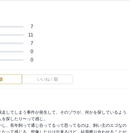
7
11
7
0
0
順
いいね！順
脱走してしまう事件が発生して、そのゾウが、何かを探しているよう
を探したり〜って感じ。

いし、長年飼って通じ合ってるって思ってるのは、飼い主のエゴなの
よなって感じる。想像したりは出来るけど、結局擦り合わせることが