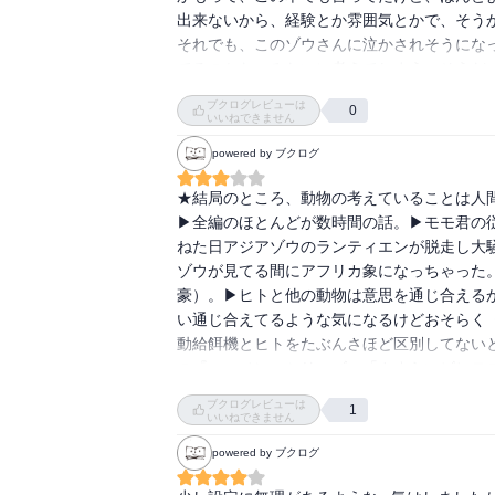
出来ないから、経験とか雰囲気とかで、そうか
それでも、このゾウさんに泣かされそうにな
てるのかな、みたいに考えてしまう…そうだ
れも愛おしい…そんな本でした。
ブクログレビューは
0
いいねできません
powered by ブクログ
★結局のところ、動物の考えていることは人間に
▶全編のほとんどが数時間の話。▶モモ君の
ねた日アジアゾウのランティエンが脱走し大
ゾウが見てる間にアフリカ象になっちゃった
豪）。▶ヒトと他の動物は意思を通じ合える
い通じ合えてるような気になるけどおそらく《
動給餌機とヒトをたぶんさほど区別してない
の『エマノン・シリーズ』「さすらいビヒモス
ブクログレビューは
1
＝＝＝＝＝＝＝＝＝＝＝＝＝＝＝＝＝＝＝＝＝
いいねできません
powered by ブクログ
■楓ヶ丘動物園についての簡単なメモ（これま