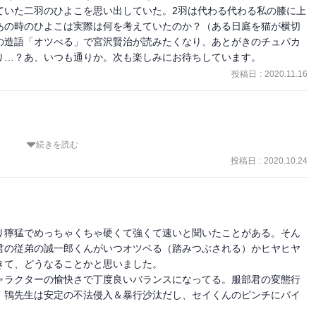
担当してきたので顔も象に似ている。

ていた二羽のひよこを思い出していた。2羽は代わる代わる私の膝に上
ドには多いらしい。そもそも特徴である、耳が折れていること自体が
あの時のひよこは実際は何を考えていたのか？（ある日庭を猫が横切
ありがたがっているというわけかぁ。

の造語「オツべる」で宮沢賢治が読みたくなり、あとがきのチュパカ
十センチ。

り…？あ、いつも通りか。次も楽しみにお待ちしています。
と鴇先生で保護した所有者不明のアルパカ。とりあえず楓ヶ丘動物園
投稿日
:
2020.11.16
いう名前がつきとりあえず桃くんと本郷さんが担当することになっ
大学生。桃くんの顔面に飛びついてきたフクロモモンガの飼い主だっ
われる。容疑者は元恋人の大森寛奈（おおもり・かんな）と友人の串
続きを読む
いし、服部くんの安定の変態ぶり、なんといっても七森さんがかっこい
投稿日
:
2020.10.24
長身で上品な白髪、知的なまなざしの紳士。アフリカゾウの飼育を二
えさせられる。動物を、あんまり人間と同じに考えてはいけない、と
らない、ということを忘れてはいけない。
ィとそう変わらない。

ア。五割は動物バカ。現代の飼育員は明るさ、朗らかさ、トーク力、
究する能力も。厳しい･･･

り獰猛でめっちゃくちゃ硬くて強くて速いと聞いたことがある。そん
君の従弟の誠一郎くんがいつオツベる（踏みつぶされる）かヒヤヒヤ
。

て、どうなることかと思いました。

雑誌。北村や平尾真琴がいる。

ャラクターの愉快さで丁度良いバランスになってる。服部君の変態行
、鴇先生は安定の不法侵入＆暴行沙汰だし、セイくんのピンチにバイ
どうせいやく】鴇先生が以前勤めていた研究所。
