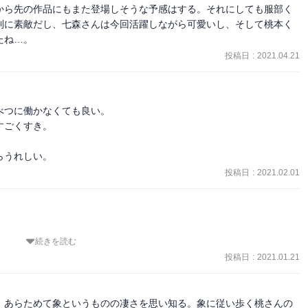
から先の作品にもまた登場しそうな予感はする。それにしても服部く
（ひでしま・こうぞう）さん七十四歳が山菜採りで足を痛め山を降り
利に素敵だし、七森さんは今回活躍しながら可愛いし、そして桃本く
清三（かなまる・せいぞう）さん六十八歳によると小松菜の先っぽば
たね…。
こ）さん五十九歳によると大きな犬を襲って連れていったことを証言
投稿日
:
2021.04.21
ると思っていたけど、読んでいる時の臨場感は今作がダントツだっ
四歳が小屋にとじ込めた（と自分では言った）。

最近事件の舞台になることが多い特異点。

か？

ラが増えてくれるのは嬉しい。
て輸入動物から感染症が広まることが増えている。ヒトの無責任さの
つに働かなくても良い。

段が取られている。野兎病、エボラ出血熱、カンガルー病など。ペッ
ごくすき。

りますね。

ガイド。

らうれしい。
」の女性記者。

投稿日
:
2021.02.01
強い。

て歯すら磨きたくならない人間は何かが欠落していると考えるべきで
続きを読む
大きい。

後ろ足で立ってどじょうすくいを踊る。

投稿日
:
2021.01.21
。

格。

、あらためて象というものの凄さを思い知る。象に従い歩く桃さんの