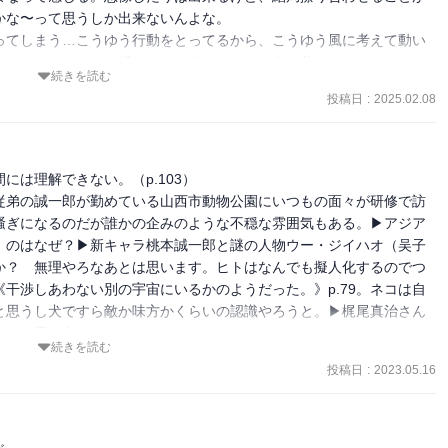
な〜って思うしか出来ないんよな。

ってしまう…こうゆう行動をとってるから、こうゆう風に考えて動い
ったらいいな、って感じだし、ほんとのところは分からないけど、そ
続きを読む
投稿日
:
2025.02.08
は理解できない。（p.103）

従弟の誠一郎が勤めている山西市動物公園にいつもの面々が研修で訪
騒ぎになるのだが誰かの企みのような不穏な雰囲気もある。▶アジア
。のはなぜ？▶新キャラ桃本誠一郎と謎の人物ウー・ジイハオ（吴子
か？　無理やろなあとは思います。ヒトはなんでも擬人化するのでつ
干渉しあわない別の宇宙にいるかのようだった。》p.79。ネコは自
と思うし犬ですら敵か味方かくらいの認識やろうと。▶梶尾真治さん
」を思い出しました。

続きを読む
投稿日
:
2023.05.16
＝＝

でに読んだ全巻分／★は主要語）
