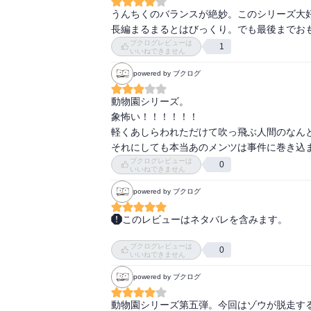
フォールドの「トビー」を盗まれた（すぐ戻
うんちくのバランスが絶妙。このシリーズ大
敦子さんでアロマテラピスト。

長編まるまるとはびっくり。でも最後までお
【ウァレフォル】謎の人物。元の意味はソロ
ブクログレビューは
1
『地獄の辞典』によると天使の姿ないしは、
いいねできません
大胆さを与えるとなっている「ヴァラファー
powered by ブクログ
ものもあった。

【ウー・ジイハオ／吴子豪】謎の人物。中国人
動物園シリーズ。

【宇川幹夫】ある人物の本名。

象怖い！！！！！！

【馬刑事】名前不明。都筑とコンビを組んでい
軽くあしらわれただけて吹っ飛ぶ人間のなんと
【ウララ】シマウマの雌、六歳。

それにしても本当あのメンツは事件に巻き込
【ARSJ】鴇先生が付き合いがある動物保護
ブクログレビューは
0
いいねできません
た。

【江川】獣医兼レッサーパンダ担当。

powered by ブクログ
【N作戦】「泣いた赤鬼作戦」の略。友人の
このレビューはネタバレを含みます。
たがっていた。

動物園シリーズ第五弾

【遠藤】広報係。女性。プライベートでも広報
ブクログレビューは
【大久保】南署の若い刑事。

0
いいねできません
桃君の従弟が登場し、従弟・桃君の順番で物語
【オードリー】フタコブラクダ。もうじき出産
powered by ブクログ
客観的に見た時の桃君が知れて嬉しかったなぁ
【大平牧場】アルパカも多数飼育している。

まぁ、いつも服部君が色々と客観的と言う名の
【大山動物園】近隣の動物園らしい。桃くんた
動物園シリーズ第五弾。今回はゾウが脱走す