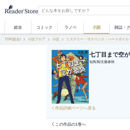
総合
コミック
ラノベ
小説
雑誌・
TOP(総合)
小説フロア
小説
ミステリー・サスペンス・ハードボイル
七丁目まで空が
似鳥鶏
/
文藝春秋
作品詳細ページへ戻る
この作品の1巻へ