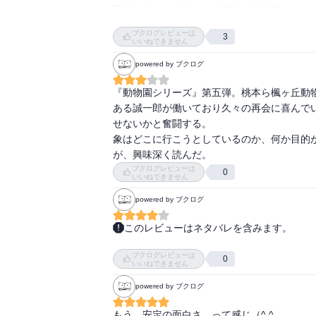
【新種】《そもそもひと目見て「見たことも
最後の方で、自分たちは事件に巻き込まれす
通種だと思って捕獲したら違った、というケース
うんだ…！？今後の展開への伏線だろうか？続
ブクログレビューは
【スコティッシュフォールド】元々が病気なの
3
そして、今回も、本編の内容が霞むくらいあ
いいねできません
【鈴木良太】花里千恵の彼氏。と自称してい
powered by ブクログ
【象】動物園でもっとも危険な動物。

【祖父江洋平】フリーライター。花里千恵が
『動物園シリーズ』第五弾。桃本ら楓ヶ丘動
が赤いフレームのメガネに変えると野次馬根性
ある誠一郎が働いており久々の再会に喜んで
【ソロモン】怪盗。イリエワニのルディを盗ん
せないかと奮闘する。

【高橋】庶務。

象はどこに行こうとしているのか、何か目的
【鷹待山ファミリーパーク】動物園もある遊園
が、興味深く読んだ。
【垂水／たるみず】坂下幹也と同じアパートの
ブクログレビューは
0
【都筑／つづき】南署の刑事。カエルに似てい
いいねできません
【堤】山西市動物公園の警備員。

powered by ブクログ
【ディオゲネス★】服部君ちの犬。ボクサー
でも表現すべき不思議な風情が漂っている。》
このレビューはネタバレを含みます。
すぐれておりクマ以上という説も。

今回もとても面白かった♪途中、2号が犯人
【テレビカメラ】《テレビカメラというのは、向
ブクログレビューは
れていて、確かに象が脱走する、というのが
0
いいねできません
【動物園】犯罪現場には向かない現場。言う
変わらず際立ち、リズミカルにさらっと楽し
でとても捜査しにくい。

powered by ブクログ
【動物園同士の関係】《動物園同士は一見す
もう、安定の面白さ、って感じ（^ ^

近く、基本的に協力関係にある。》象色p.10
