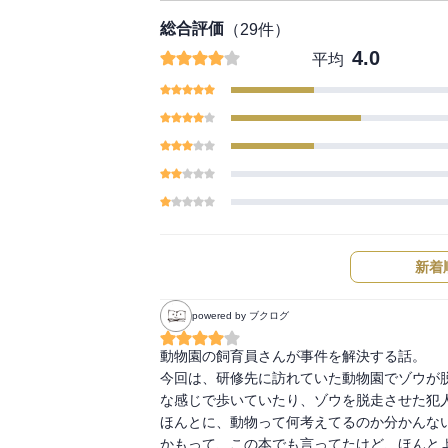
総合評価
（
29
件）
4.0
平均
新着
powered by ブクログ
動物園の飼育員さんが事件を解決する話。

今回は、研修先に訪れていた動物園でゾウが
な感じで歩いていたり、ゾウを脱走させた犯人
ほんとに、動物って何考えてるのか分かんな
かもって、この本でも言ってたけど、ほんと