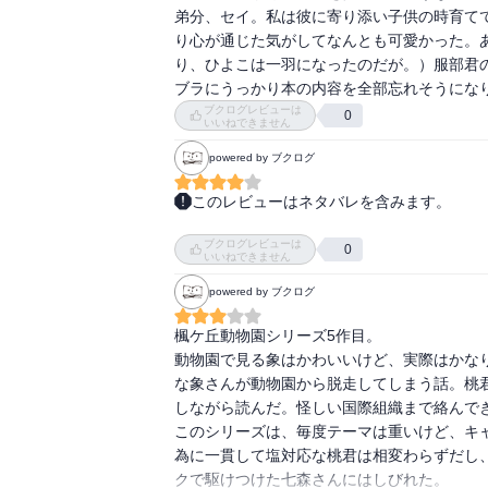
【小酒井】山西市動物公園の飼育員。長年象を
には楓ケ丘動物園の精鋭（事件に出会う）

弟分、セイ。私は彼に寄り添い子供の時育て
【骨軟骨異形成症】スコティッシュフォール
が向かう・・・そして前代未聞の事件が！
り心が通じた気がしてなんとも可愛かった。
この病気の症状なのだとか。なるほど、病気を
り、ひよこは一羽になったのだが。）服部君
【コン】イリエワニ。一番小さく一メートル二
ブラにうっかり本の内容を全部忘れそうにな
【斎藤】ある夜、七森さんが見つけ、桃くん
ブクログレビューは
0
いいねできません
で保護することになりとりあえず斎藤さんと
た。

powered by ブクログ
【坂下幹也／さかした・みきや】二十一歳の
このレビューはネタバレを含みます。
たと思われる。死亡していた。殺されたと思
おもしろかった！新キャラの桃くん2号も良
田弘倫（くしだ・ひろみち）。

ブクログレビューは
い。しかし、桃くん何もしてなさすぎでは…

0
【佐世保修／させぼ・おさむ】三代目園長。
いいねできません
いつもながら、人間と動物の関係について考
十年間担当した職人肌の飼育員だった。

powered by ブクログ
思う。結局のところ、何を考えているか分か
【サトシ】イリエワニ。二番目に大きいがルデ
【飼育員】二割は動物好き。三割は動物マニ
楓ケ丘動物園シリーズ5作目。

演技力が求められる。当然飼育の知識と能力や研
動物園で見る象はかわいいけど、実際はかな
【ジェシカ】アミメキリンの雌、九歳。

な象さんが動物園から脱走してしまう話。桃
【志倉正人／しくら・まさと】湯村遼平の彼氏
しながら読んだ。怪しい国際組織まで絡んでき
【週刊文椿／しゅうかんぶんちゅん】図々しい
このシリーズは、毎度テーマは重いけど、キ
【ショコラ】モルモット。

為に一貫して塩対応な桃君は相変わらずだし
【仁堂製薬株式会社早瀬川研究センター／じん
クで駆けつけた七森さんにはしびれた。
