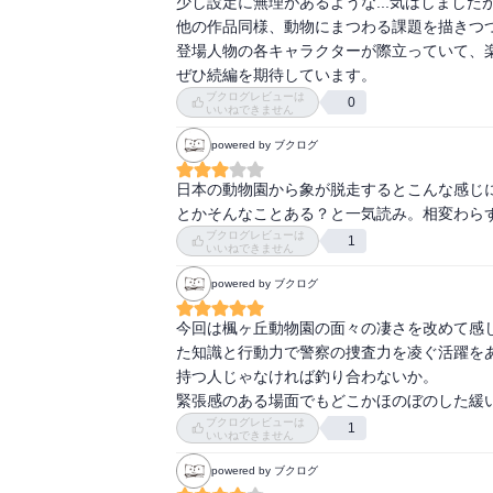
少し設定に無理があるような...気はしましたが
【第一巻 一行目】動物園の飼育員は腰のベル
他の作品同様、動物にまつわる課題を描きつつ
【第二巻 一行目】三人の男が話している。

登場人物の各キャラクターが際立っていて、楽
【第三巻 一行目】深夜の県道をワゴン車が走
ぜひ続編を期待しています。
【第四巻 一行目】方向音痴という人種は信じ
ブクログレビューは
0
いいねできません
【第五巻 一行目】最初から悪夢だと分かって
powered by ブクログ
【RSSエージェンシー】都内最大手の探偵事務
【アイ】ミニブタの雌、六歳。

日本の動物園から象が脱走するとこんな感じ
【安達／あだち】大山動物園のダチョウ担当。
とかそんなことある？と一気読み。相変わら
【あにまる通信】飼育員たちによる動物園ブロ
ブクログレビューは
1
いいねできません
【アリシア】ジャーマンシェパードの警備犬
ンドラーさんはなんか素敵っぽい人です。

powered by ブクログ
【アルパカ】毛をトルステンとかすぐ臭い唾を
今回は楓ヶ丘動物園の面々の凄さを改めて感
【井坂／いさか】仁堂製薬株式会社早瀬川研究
た知識と行動力で警察の捜査力を凌ぐ活躍を
【イサミ】オオワシの雄、十八歳。ややフレン
持つ人じゃなければ釣り合わないか。

【椅子】《座面の真ん中から黄色いスポンジ
緊張感のある場面でもどこかほのぼのした緩
うな風情でぽつねんと存在していた。》モモンガ
ブクログレビューは
1
【一反木綿】その正体はムササビだという説も
いいねできません
【乾愛梨／いぬい・あいり】祖父江の部下のラ
powered by ブクログ
【今成健太／いまなり・けんた】長谷井翼の