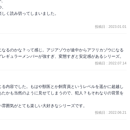
、

トに様々なものをぶら下げている。

、

しく読み切ってしまいました。

っている。

られない場所で迷子になる。

投稿日
:
2023.01.01
いる悪夢はめったにない。

所のひとつ。社長は･･･

になるのかな？って感じ。アジアゾウが途中からアフリカゾウになる


ずレギュラーメンバーが強すぎ、変態すぎと安定感があるシリーズ。
グ。

投稿日
:
2022.07.14
。ディオゲネスと功を争いかけたが協力体制をとることとなった。ハ
吐くというくらいしか知りません。

じる内容でした。もはや獣医とか飼育員というレベルを遥かに超越し
センターの守衛。鴇先生の顔見知り。

あたかも当然のように見せてしまうので、犯人？もそれなりの背景を
ドリー。

を覗かせたパイプ椅子だけが一つ、そこが世界の中心であるというよ
い雰囲気がとても楽しい大好きなシリーズです。
p.190。椅子ってそういうとこありますね。

投稿日
:
2022.06.21
あるらしい。

イター。声とノリがよい。

友人。中学生。メガネデビューして間もない。拾ったスコティッシュ