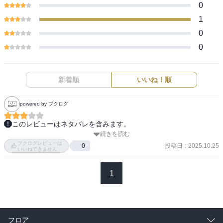
0
1
0
0
新着順
いいね！順
powered by ブクログ
このレビューはネタバレを含みます。
続きを読む
源義経の一の谷の合戦までのお話。

ブクログレビューは
なんていうか平維盛がちょうどいなくなるところまで。

投稿日
:
2025.10.25
0
いいねできません
歴史ものなので割と一直線に進んでいきます。

これ、あと何年で完結してくれるのか？？？
1
フロア