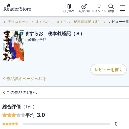
はじめて
会員登録
サインイン
検索
ク
男性コミック
ますらお
ますらお 秘本義経記（８）
レビュー一覧
ますらお 秘本義経記（８）
北崎拓
/
小学館
レビューを書く
作品詳細ページへ戻る
この作品の1巻へ
総合評価
（
1
件）
3.0
平均
0