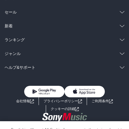
総合
コミック
セール
ラノベ
小説
総合
コミック
新着
雑誌・グラビア
ビジネス・実用
ラノベ
小説
総合
コミック
ランキング
BL・TL
雑誌・グラビア
ビジネス・実用
ラノベ
小説
総合
コミック
ジャンル
BL・TL
雑誌・グラビア
ビジネス・実用
ラノベ
小説
コミック
男性コミック
ヘルプ&サポート
BL・TL
雑誌・グラビア
ビジネス・実用
女性コミック
コミック誌
初めての方へ
ヘルプ
BL・TL
ライトノベル
男子向けラノベ
よくあるご質問
お問い合わせ
会社情報
プライバシーポリシー
ご利用条件
女子向けラノベ
小説
利用規約
クッキーの詳細
国内小説
海外小説
Copyright 2017 - 2026 Sony Music Entertainment(Japan) Inc.