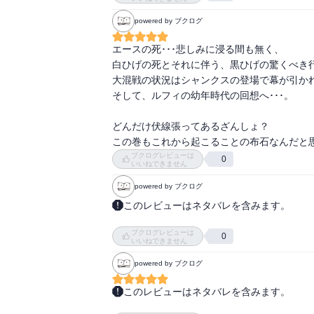
powered by ブクログ
エースの死･･･悲しみに浸る間も無く、

白ひげの死とそれに伴う、黒ひげの驚くべき行
大混戦の状況はシャンクスの登場で幕が引かれ
そして、ルフィの幼年時代の回想へ･･･。

どんだけ伏線張ってあるざんしょ？

この巻もこれから起こることの布石なんだと
ブクログレビューは
0
いいねできません
powered by ブクログ
このレビューはネタバレを含みます。
海軍本部を舞台にした大戦争に終戦の時が近付
ブクログレビューは
誰もが予想だにしない衝撃の結末が待ち受ける!!
0
いいねできません
powered by ブクログ
このレビューはネタバレを含みます。
ルフィを赤犬から守って赤犬に腹をぶち抜かれ