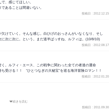
ード頂上戦。
で、感じてほしい。

りであることは間違いない。
投稿日
:
2012.12.15
が欠けていく。そんな感じ。白ひげのおっさんがいなくなり、そし
ちを参加に入れてた！

次に次に。という。まだ道半ばっすね、ルフィは。(10/8/10)
投稿日
:
2012.08.17
付く。ルフィ・エース、この戦争に関わった全ての者達の運命
ち受ける！！　“ひとつなぎの大秘宝”を巡る海洋冒険ロマン！！
投稿日
:
2012.01.20


続きを読む
投稿日
:
2011.09.30