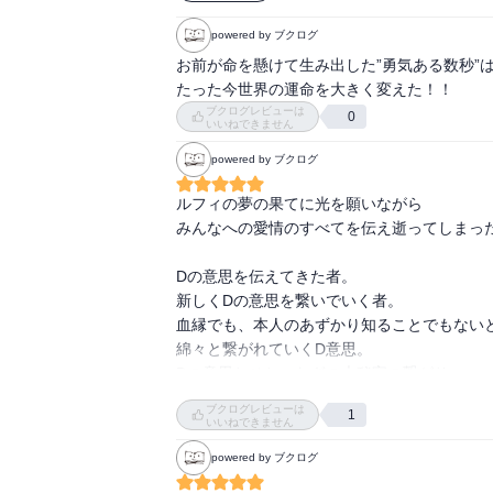
なんで？

悪魔の実は１人に１つまでじゃないの？

powered by ブクログ
って、

お前が命を懸けて生み出した”勇気ある数秒”は
おれの時代だ！

たった今世界の運命を大きく変えた！！
って、

ブクログレビューは
0
言えるか普通、普通じゃないか黒ひげ！

いいねできません
そんな黒ひげをセンゴクが止めつつ、

powered by ブクログ
ジンベエがルフィを連れて逃げるが追う赤犬！
そこに現れるはトラファルガー・ローですか！
ルフィの夢の果てに光を願いながら

そういえば医者だったねトラファルガー・ロー
みんなへの愛情のすべてを伝え逝ってしまった
ルフィをローに預けルフィは逃げる！

つか、

Dの意思を伝えてきた者。

コビーの叫びが世界を変えた！

新しくDの意思を繋いでいく者。

現れるはシャンクスですよ！

血縁でも、本人のあずかり知ることでもないと
この、

綿々と繋がれていくD意思。

頂上決戦を止めに入ったシャンクス！

Dの意思とひとつなぎの大秘宝の繋がり。

何とかまとまった感じですね。

見えそうで見えない、掴めそうで掴めない謎と
ブクログレビューは
で、

1
いいねできません
動き出す海賊たち。

コピーの勇気と正義。

powered by ブクログ
なにしろ、

また1つルフィが繋いだ未来の光が運命を変え
白ひげが死んだんで縄張りを取りに行くために