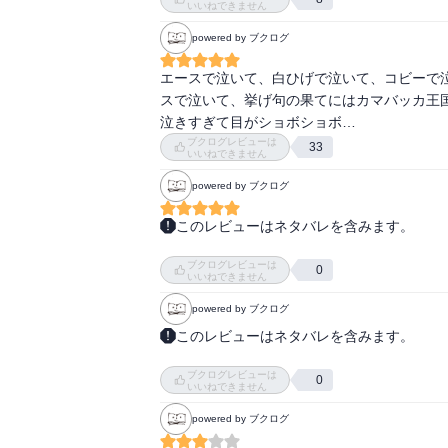
いいねできません
powered by ブクログ
エースで泣いて、白ひげで泣いて、コビーで
スで泣いて、挙げ句の果てにはカマバッカ王国
泣きすぎて目がショボショボ…
ブクログレビューは
33
いいねできません
powered by ブクログ
このレビューはネタバレを含みます。
号泣。

ブクログレビューは
自分の目で見るまでは認めたくなくて前巻から
0
いいねできません
エース…(涙)そして白ひげ

powered by ブクログ
今日はもう使い物にならない私。
このレビューはネタバレを含みます。
俺の人生に悔いはない

ブクログレビューは
と言い切れる生き方か？

0
いいねできません
逃げ傷ない

powered by ブクログ
っと思える生き方ができるか？

やりたいことを
