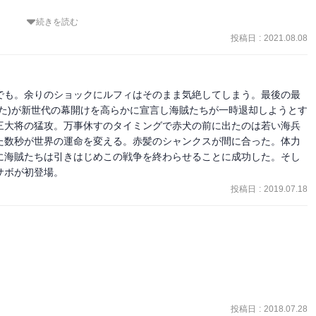
続きを読む
の能力を奪う

形ということを知っていて，複数の悪魔の実の能力を持てることに驚
投稿日
:
2021.08.08
を止める

す

でも。余りのショックにルフィはそのまま気絶してしまう。最後の最
た)が新世代の幕開けを高らかに宣言し海賊たちが一時退却しようとす
三大将の猛攻。万事休すのタイミングで赤犬の前に出たのは若い海兵
た数秒が世界の運命を変える。赤髪のシャンクスが間に合った。体力
に海賊たちは引きはじめこの戦争を終わらせることに成功した。そし
サボが初登場。
投稿日
:
2019.07.18
投稿日
:
2018.07.28