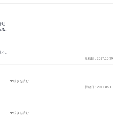
動！

る。

思う。
投稿日
:
2017.10.30
続きを読む
く。ルフィ・エース、この戦争に関わった全ての者達の運命は!?　
（Amazon紹介より）
投稿日
:
2017.05.11
続きを読む
たエース。
