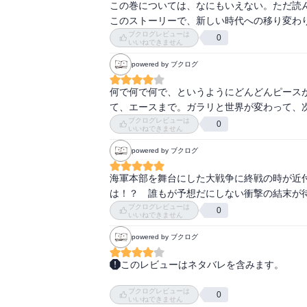
シャンクスによって終焉を迎えるマリンフォ
この巻については、なにもいえない。ただ読ん
早速頭角を現してるのが茶ひげだし笑

このストーリーで、新しい時代への移り変わ
ブクログレビューは
0
ハンコックの助けも借りつつ、

いいねできません
ローたちとルフィは女ヶ島へ！

powered by ブクログ
黒ひげは、

何で何で何で、というようにどんどんピース
シリュウだけでなくレベル６にいた極悪囚人た
て、エースまで。ガラリと世界が変わって、次に
怖いわぁ。。。

ブクログレビューは
0
いいねできません
ルフィ何とか動き出せる。

powered by ブクログ
で、

１０年前の過去のルフィ編が始まる！

海軍本部を舞台にした大戦争に終戦の時が近
感想はここまでにします！

は！？　誰もが予想だにしない衝撃の結末が待
ルフィの過去編は６０巻にまとめちゃう！

ブクログレビューは
0
いいねできません
powered by ブクログ
白ひげが最後に放ったワンピースは実在する！
このレビューはネタバレを含みます。
も、

"ポートガス・D・エース死す"

気になるけど、

ブクログレビューは
頂上決戦④

0
世界を巻き込む巨大な戦いってなんだろう？

いいねできません