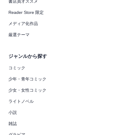
書店員オススメ
Reader Store 限定
メディア化作品
厳選テーマ
ジャンルから探す
コミック
少年・青年コミック
少女・女性コミック
ライトノベル
小説
雑誌
グラビア