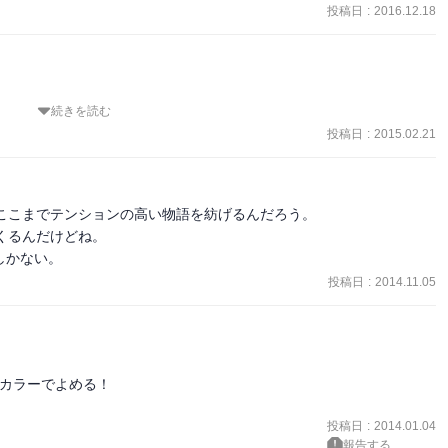
投稿日
:
2016.12.18
本望か？

続きを読む
読めたことは幸運だった。いやー、これは確かに面白い漫画だ。今ま
行ける意思として！

面白い！アツい！！
投稿日
:
2015.02.21


ここまでテンションの高い物語を紡げるんだろう。

くるんだけどね。

しかない。
投稿日
:
2014.11.05
がカラーでよめる！

ね・・・。

投稿日
:
2014.01.04
なってる！

報告する