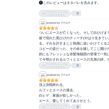
このレビューはネタバレを含みます。
どこまでやれるか？

黒ひげ一味が白ひげを殺して，黒ひげは白ひげ
いつも夢の途中だけど

ブクログレビューは
マルコや一部の人間は黒ひげの体の構造が異
0
いつかは辿り着けるのかもしれないけど、

いいねできません
いていない

まだその途中

powered by ブクログ
シャンクスが登場してマリンフォーと頂上戦争
それでも

ルフィとジンベエはトラファルガーローが逃が
人生に悔いはないと

ついにエースが亡くなった。そして白ひげま
ドフラミンゴがモリアを粛清

思えるのか？

後で現れた黒ひげのティーチ(やはり生きてい
ここでルフィが子供の頃の回想
この物語が始まった当初から

る。それを許すまじと執拗に追いかけてくる
生きていた命が失われる

コビーの姿だった。その命を賭してこじ開け
この物語では

的にもフレッシュな赤髪海賊団の登場で一気
とても珍しい

て今明かされるルフィとエースの兄弟の絆。
完全に命が失われるエピソード

ブクログレビューは
0
いいねできません
ここから立ち直れるか

ここから立ち上がれるか？

powered by ブクログ
アニメも

頂上決戦終わる。

漫画も

ルフィとエースの過去。

1000話を超えた物語
白ヒゲ、家族が欲しかった。

エース、愛してくれてありがとう。
ブクログレビューは
0
いいねできません