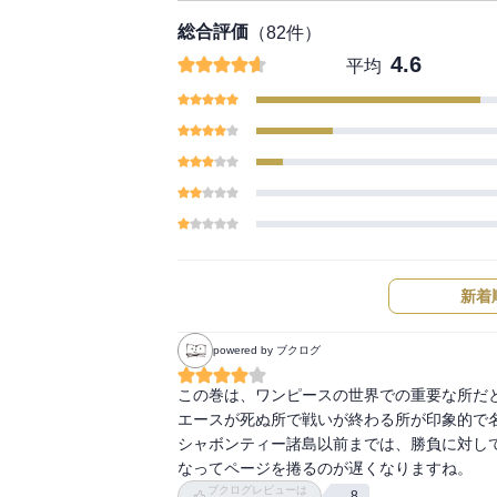
総合評価
（
82
件）
4.6
平均
新着
powered by ブクログ
この巻は、ワンピースの世界での重要な所だと
エースが死ぬ所で戦いが終わる所が印象的で名
シャボンティー諸島以前までは、勝負に対し
なってページを捲るのが遅くなりますね。
ブクログレビューは
8