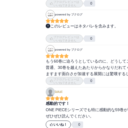
ブクログレビューは
みなさん大混乱！

0
いいねできません
ガープだって大混乱！

powered by ブクログ
つか、

愛してくれたありがとうって言えて死ねるなら
このレビューはネタバレを含みます。
さらに赤犬がルフィを殺そうと仕掛けるが、

これだけ有名な作品を前情報なしでここまで
白ひげ海賊団が決死で守るよルフィをエースの
ブクログレビューは
でちょっとバカにしてたけど、確かにこれは
0
さらに怒ってるのはそのまんま白ひげですよ！
いいねできません
息子を殺されて黙ってるわけがない！

powered by ブクログ
と、

そこに現れるは黒ひげですか！

もう60巻に迫ろうとしているのに、どうして
何しに来た！

普通、30巻を越えたあたりからかなりだれて
って、

ますます面白さが加速する展開には驚嘆する
白ひげに止めを刺したの黒ひげってことに！

ブクログレビューは
0
いいねできません
最後にワンピースは実在する！

って、

takat
言うて果てちゃった。。。

感動的です！
と、

ONE PIECEシリーズでも特に感動的な59巻
思ったら黒ひげが白ひげの死体をなんかしてる
ぜひぜひ読んでください。
つか、

黒ひげが白ひげのグラグラの実を使えるように
いいね！
0