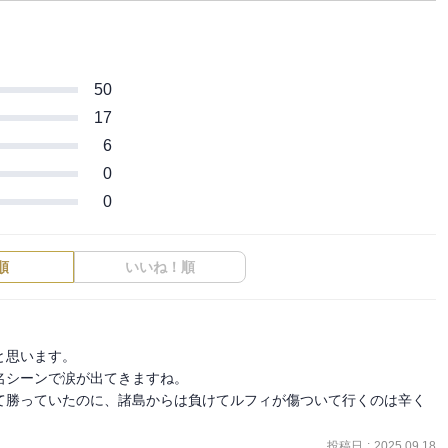
50
17
6
0
0
順
いいね！順
思います。

シーンで涙が出てきますね。

て勝っていたのに、諸島からは負けてルフィが傷ついて行くのは辛く
投稿日
:
2025.09.18