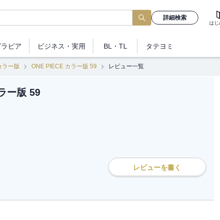
詳細検索
はじ
グラビア
ビジネス
・実用
BL・TL
タテヨミ
 カラー版
ONE PIECE カラー版 59
レビュー一覧
カラー版 59
レビューを書く