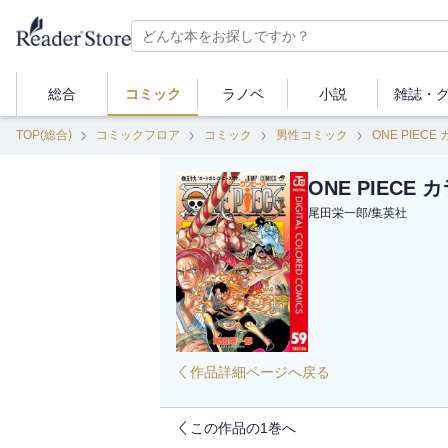
総合
コミック
ラノベ
小説
雑誌・
TOP(総合)
コミックフロア
コミック
男性コミック
ONE PIECE
ONE PIECE 
尾田栄一郎
/
集英社
作品詳細ページへ戻る
この作品の1巻へ