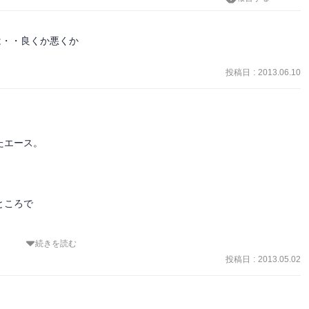
・・良くか悪くか

投稿日
:
2013.06.10




！

エース。

ころで

続きを読む
伏線の先。

投稿日
:
2013.05.02
、

ダッシュ！
