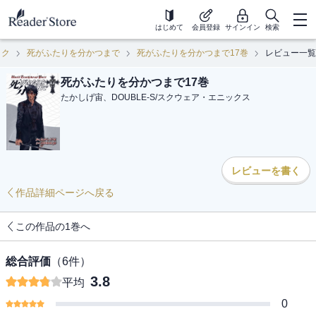
はじめて
会員登録
サインイン
検索
ック
死がふたりを分かつまで
死がふたりを分かつまで17巻
レビュー一覧
死がふたりを分かつまで17巻
たかしげ宙、DOUBLE-S
/
スクウェア・エニックス
レビューを書く
作品詳細ページへ戻る
この作品の1巻へ
総合評価
（
6
件）
3.8
平均
0