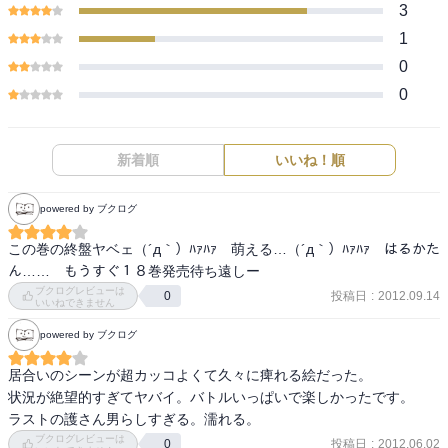
3
1
0
0
新着順
いいね！順
powered by ブクログ
この巻の終盤ヤベェ（´д｀）ﾊｧﾊｧ　萌える…（´д｀）ﾊｧﾊｧ　はるかた
ん……　もうすぐ１８巻発売待ち遠しー
ブクログレビューは
投稿日
:
2012.09.14
0
いいねできません
powered by ブクログ
居合いのシーンが超カッコよくて久々に痺れる絵だった。

状況が絶望的すぎてヤバイ。バトルいっぱいで楽しかったです。

ラストの護さん男らしすぎる。濡れる。
ブクログレビューは
投稿日
:
2012.06.02
0