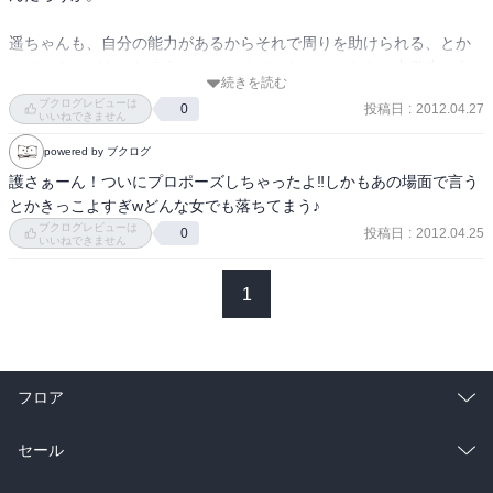
遥ちゃんも、自分の能力があるからそれで周りを助けられる、とか
っていうのがあったろうに、そこまでとられたらただの中学生の女
続きを読む
の子なんだから、しんどいよなあ。

ブクログレビューは
投稿日
:
2012.04.27
0
でも今回みたいに大泣きしてたりする方が、逆に危なくない気がし
いいねできません
ます。状況は洒落にならないけど（これ敵側も味方に引き込まない
powered by ブクログ
とムリじゃなかろうか）

護さぁーん！ついにプロポーズしちゃったよ‼しかもあの場面で言う
とかきっこよすぎwどんな女でも落ちてまう♪
よくわからんくなったでおじゃるよ！と思ってたけど、最後でな
ブクログレビューは
投稿日
:
2012.04.25
0
ん……だと……？　ってなりました。

いいねできません
護さんがデレた……だと……？

赤面遥ちゃんもかわゆかったです。あとぱんつみえちゃう！って心
1
配しててごめんなさい。

まあ護さんのあれは、口先だけのような気がするけどこっちもどう
なるんだ（笑）次いつー。
フロア
総合
コミック
セール