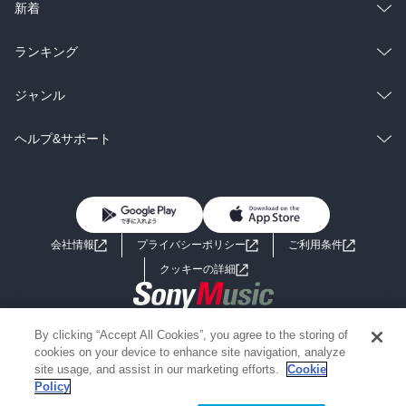
ラノベ
小説
総合
コミック
新着
雑誌・グラビア
ビジネス・実用
ラノベ
小説
総合
コミック
ランキング
BL・TL
雑誌・グラビア
ビジネス・実用
ラノベ
小説
総合
コミック
ジャンル
BL・TL
雑誌・グラビア
ビジネス・実用
ラノベ
小説
コミック
男性コミック
ヘルプ&サポート
BL・TL
雑誌・グラビア
ビジネス・実用
女性コミック
コミック誌
初めての方へ
ヘルプ
BL・TL
ライトノベル
男子向けラノベ
よくあるご質問
お問い合わせ
会社情報
プライバシーポリシー
ご利用条件
女子向けラノベ
小説
利用規約
クッキーの詳細
国内小説
海外小説
Copyright 2017 - 2026 Sony Music Entertainment(Japan) Inc.
By clicking “Accept All Cookies”, you agree to the storing of
ミステリー
SF
Information on the site is for the Japan domestic market only
cookies on your device to enhance site navigation, analyze
powered by
site usage, and assist in our marketing efforts.
Cookie
Policy
歴史・時代小説
文学