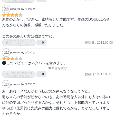
いいねできません
powered by ブクログ
原作のたかしげ宙さん、素晴らしい才能です。作画のDOUBLE-Sさ
んもかなりの腕前、感服いたしました。

この巻の終わり方は強烈ですね。
ブクログレビューは
投稿日
:
2012.05.08
0
いいねできません
powered by ブクログ
このレビューはネタバレを含みます。
続きを読む
護に考えはあるのだろうがなかなか実を結ばんなあ、というか状況
ブクログレビューは
を楽しんでる気がする。その上すてきな関白宣言をかましやがって
投稿日
:
2012.05.01
0
いいねできません
にくい。
powered by ブクログ
おーあれー？なんかどう転ぶのか判んなくなってきた。

遥ちゃんの予知が効かないのも、あの透明な人以外にも人はいるの
に他の要因だったりするのかな。それとも、予知能力っていうより
やっぱり先天的に先読みの能力に優れてるから、とかだったりする
んだろうか。
