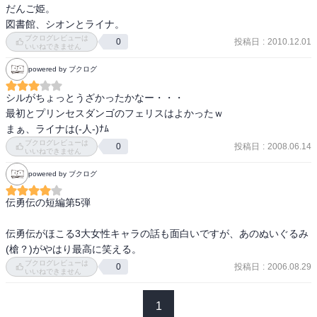
だんご姫。

　　何度も出てくるからな、、、
図書館、シオンとライナ。
ブクログレビューは
投稿日
:
2010.12.01
0
いいねできません
powered by ブクログ
シルがちょっとうざかったかなー・・・

最初とプリンセスダンゴのフェリスはよかったｗ

まぁ、ライナは(-人-)ﾅﾑ
ブクログレビューは
投稿日
:
2008.06.14
0
いいねできません
powered by ブクログ
伝勇伝の短編第5弾

伝勇伝がほこる3大女性キャラの話も面白いですが、あのぬいぐるみ
(槍？)がやはり最高に笑える。
ブクログレビューは
投稿日
:
2006.08.29
0
いいねできません
1