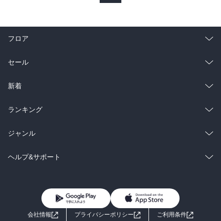
フロア
総合
コミック
セール
ラノベ
小説
総合
コミック
新着
雑誌・グラビア
ビジネス・実用
ラノベ
小説
総合
コミック
ランキング
BL・TL
雑誌・グラビア
ビジネス・実用
ラノベ
小説
総合
コミック
ジャンル
BL・TL
雑誌・グラビア
ビジネス・実用
ラノベ
小説
コミック
男性コミック
ヘルプ&サポート
BL・TL
雑誌・グラビア
ビジネス・実用
女性コミック
コミック誌
初めての方へ
ヘルプ
BL・TL
ライトノベル
男子向けラノベ
よくあるご質問
お問い合わせ
会社情報
プライバシーポリシー
ご利用条件