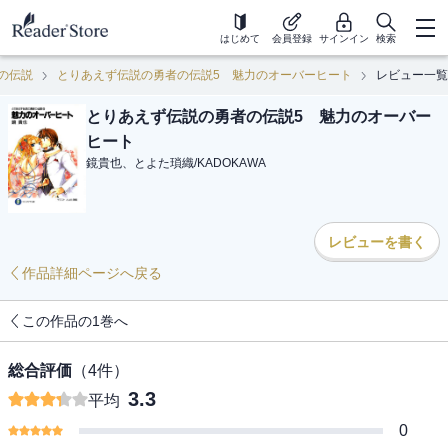
はじめて
会員登録
サインイン
検索
の伝説
とりあえず伝説の勇者の伝説5 魅力のオーバーヒート
レビュー一覧
とりあえず伝説の勇者の伝説5 魅力のオーバー
ヒート
鏡貴也、とよた瑣織
/
KADOKAWA
レビューを書く
作品詳細ページへ戻る
この作品の1巻へ
総合評価
（
4
件）
3.3
平均
0