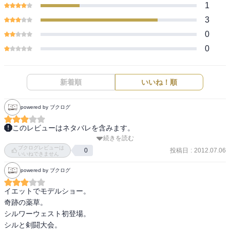
1
3
0
0
新着順
いいね！順
powered by ブクログ
このレビューはネタバレを含みます。
続きを読む
とり伝５まだ共和国にいます。

ブクログレビューは
投稿日
:
2012.07.06
0
いいねできません
　本編でちょっと出てきた槍の一族が出てきました。

powered by ブクログ
　　こんなやつなのか！！

　　　槍のブーちゃん改マークⅡって何だ！！

イエットでモデルショー。

奇跡の薬草。

　団子への情熱の話は挿絵がすごい。

シルワーウェスト初登場。

シルと剣闘大会。

　書き下ろしはシオンとライナの最初の出会い
