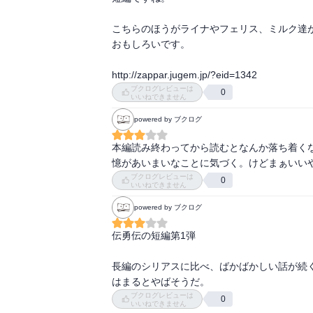
こちらのほうがライナやフェリス、ミルク達が
おもしろいです。

http://zappar.jugem.jp/?eid=1342
ブクログレビューは
0
いいねできません
powered by ブクログ
本編読み終わってから読むとなんか落ち着く
憶があいまいなことに気づく。けどまぁいい
ブクログレビューは
0
いいねできません
powered by ブクログ
伝勇伝の短編第1弾

長編のシリアスに比べ、ばかばかしい話が続
はまるとやばそうだ。
ブクログレビューは
0
いいねできません