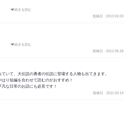
続きを読む
構成の説明などがどれにも含まれている。 

投稿日
:
2013.02.03
うなことばかりなので、ちょっと集中力が欠けた。 

クは出てくるんだな。。。しかも、だんだんと精神年齢が下がってき
続きを読む
投稿日
:
2012.06.28
読ませてもらった。そんな感じいていいのかな？この短編集
ていて、大伝説の勇者の伝説に登場する人物も出てきます。

はり短編を合わせて読むのがおすすめ！

に薄い。
平凡な日常のお話にも必見です！
投稿日
:
2011.03.14