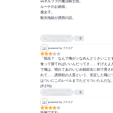
vsネルファの魔法騎士団。

ルーナのお姫様。

腐女子。

観光地組が誘拐の話。

本編に番外編の内容が絡んできたからこっちも
ブクログレビューは
0
しかしミルクの扱いがひどい。

いいねできません
シリアスな過去やシオンの話が出てくるのを
powered by ブクログ
「抵抗？　なんで俺がンなめんどくさいこと
食って寝てればいいんだってさ……すげえよ
で俺は、晴れてあのいじめ錯綜女に剣で脅さ
れて……誘拐犯の人質という、安定した職に
はついにこのレベルまでたどりついたんだな。
(P.270)
ブクログレビューは
0
いいねできません
powered by ブクログ
短編ですね。
