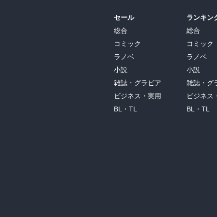
セール
ランキン
総合
総合
コミック
コミック
ラノベ
ラノベ
小説
小説
雑誌・グラビア
雑誌・グ
ビジネス・実用
ビジネス
BL・TL
BL・TL