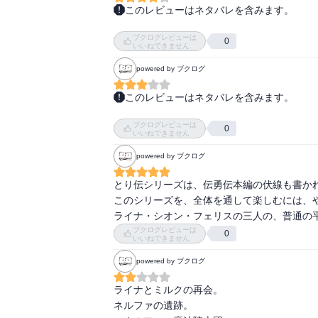
このレビューはネタバレを含みます。
短編集だ。 

ブクログレビューは
どこから読んでもいいように、複写眼や魔法の
0
いいねできません
・・・まぁ、仕方がない。 

powered by ブクログ
やっぱり、物語の大筋と直接的に関係がないよ
このレビューはネタバレを含みます。
でも、面白かった。どこにもカラード・ミル
伝英伝の短編集です。

ているようなのは、、気のせいか？ 

ブクログレビューは
　最初の話。

0
いいねできません
シリアスな本編の間の箸休め程度の気持ちで
powered by ブクログ
　最初の宝探しの旅

は。。。？
　　フェリスとライナの旅にミルクが乱入。

とり伝シリーズは、伝勇伝本編の伏線も書かれ
このシリーズを、全体を通して楽しむには、や
　長編も結構内容が薄いのに、短編ではさら
ライナ・シオン・フェリスの三人の、普通の
ブクログレビューは
0
いいねできません
powered by ブクログ
ライナとミルクの再会。

ネルファの遺跡。
