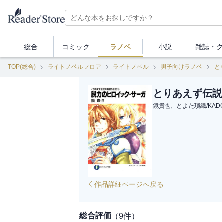
総合
コミック
ラノベ
小説
雑誌・
TOP(総合)
ライトノベルフロア
ライトノベル
男子向けラノベ
と
とりあえず伝説
鏡貴也、とよた瑣織
/
KAD
作品詳細ページへ戻る
総合評価
（
9
件）