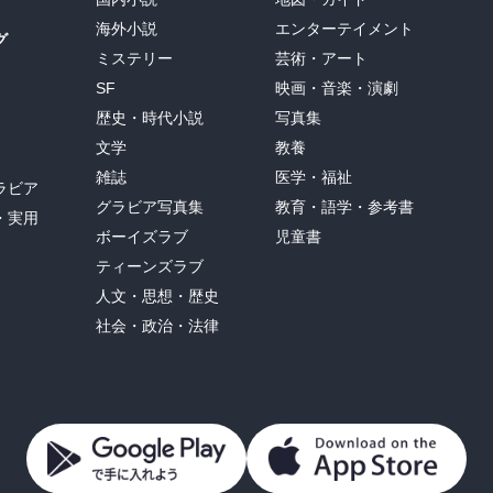
海外小説
エンターテイメント
グ
ミステリー
芸術・アート
SF
映画・音楽・演劇
歴史・時代小説
写真集
文学
教養
雑誌
医学・福祉
ラビア
グラビア写真集
教育・語学・参考書
・実用
ボーイズラブ
児童書
ティーンズラブ
人文・思想・歴史
社会・政治・法律