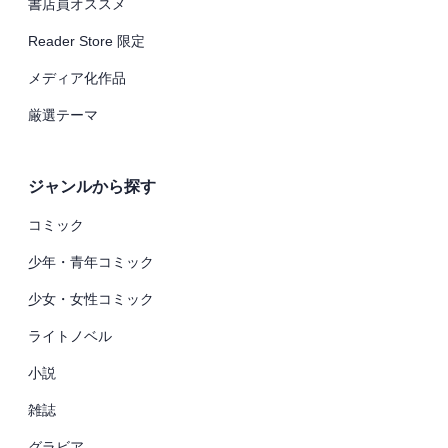
書店員オススメ
Reader Store 限定
メディア化作品
厳選テーマ
ジャンルから探す
コミック
少年・青年コミック
少女・女性コミック
ライトノベル
小説
雑誌
グラビア