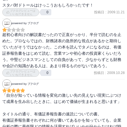
・在庫回転率などにも軽く触れており、より詳細な財務分析への橋
スタバ対ドトールはけっこうおもしろかったです！
頭堡となるのでは

ブクログレビューは
投稿日
:
2009.11.21
0
いいねできません
・分析結果を営業マンならどう使うのか、分析による仮説を現場で
どのように検証するか、といったストーリーも含まれており、分析
powered by ブクログ
結果の使い方を把握することができる

超初心者向けの解説書だったので正直がっかり、半分で読むのを止
■感想

めた。プロならではの、財務諸表の急所的な視点があるかと期待し
・財務分析をする際に「まず目的を定めることが重要」と何でも強
ていたがそうではなかった。この本を読んでタメになるのは、有価
調するなど、基本の徹底を促す姿勢に好感を持った

証券報告書をはじめて読む、営業マンや初心者の投資家くらいだろ
・コンサルタントになる前、なった直後に読みたかった本

う。中堅ビジネスマンとしての自負があって、少なからずとも財務
（半年以上経つと当たり前になっていることが、改めてまとめられ
や会計の知識がある人は、あまり得るものがないであろう。
ているという価値もあるが）
ブクログレビューは
投稿日
:
2009.10.28
0
いいねできません
powered by ブクログ
「自分が知っている情報を変化の激しい先の見えない現実にぶつけ
て成果を生み出したときに、はじめて価値が生まれると思います」

タイトルの通り、有価証券報告書の速読についての書。

有価証券報告書それぞれに何が書いてあるかを知っていても、企業
分析の際に最低限どの情報を活用すればいいかが分からなければ時