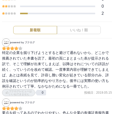
0
2
新着順
いいね！順
powered by ブクログ
特定の企業を掘り下げようとすると避けて通れないから、どこかで
推薦されていた本書を読了。最初の頁にまとまった表が提示される
訳で、そこで理解が出来てしまえば、以降はそれについての詳説が
続く、っていうのを改めて確認。一度事業内容が理解できてしまえ
ば、あとは表紙を見て、許容し難い変化が起きている部分のみ、詳
説を確認というのが効率的なやり方かな。後半には実際の使い方も
例示されていて丁寧。なかなかためになる一冊でした。
ブクログレビューは
投稿日
:
2019.05.15
0
いいねできません
powered by ブクログ
要点を絞ってあるのでわかりやすい。色んな企業の有価証券報告書