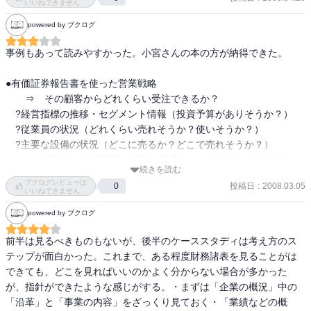
－現金：手元現金及び要求支払い預金（使いたいときにすぐに引き
いいねできません
出せる普通預金や通知預金等）

powered by ブクログ
－現金同等物：取得日から三ヶ月以内に満期の到来する資産で、価
値が変動するリスクが少なく容易の換金可能であるもの

事例もあって読みやすかった。小宮さんの本の方が納得できた。

　→BSの流動資産に含まれている預金であっても、満期が六ヶ月の
預金はキャッシュに含まれない

●有価証券報告書を使った営業戦略

　→BSの現金とCFの現金及び現金同等物の数値が異なる
　　⇒　その顧客からどれくらい受注できるか？

　?経営指標の推移・セグメント情報（投資予算がありそうか？）

　?従業員の状況（どれくらい売れそうか？使いそうか？）

　?主要な設備の状況（どこに売るか？どこで売れそうか？）

　　⇒　子会社の従業員数・面積の数字をみて具体的な判断材料
続きを読む
に・・・

ブクログレビューは
投稿日
:
2008.03.05
0
　?役員の状況（どの拠点に投資能力があるか？　⇒　どの役員がど
いいねできません
こで出世してきたか？）

powered by ブクログ
　?財務諸表の中の無形固定資産（ソフトウェア）の金額　⇒　ＩＴ
投資が活発か？

前半は見るべきものもないが、後半のケーススタディは考え方のス
　?関係会社の状況（子会社で営業を横展開することができるか？）

テップが面白かった。これまで、ある程度財務諸表を見ることがは
　?どの拠点、どの会社が投資予算を持っているか？

できても、どこを見ればいいのかよく分からない場合が多かった
が、指針ができたような感じがする。・まずは「企業の概況」中の
●ＩＴ予算は一般的に売上の１％程度

「沿革」と「事業の内容」をざっくり見ておく・「業績などの概