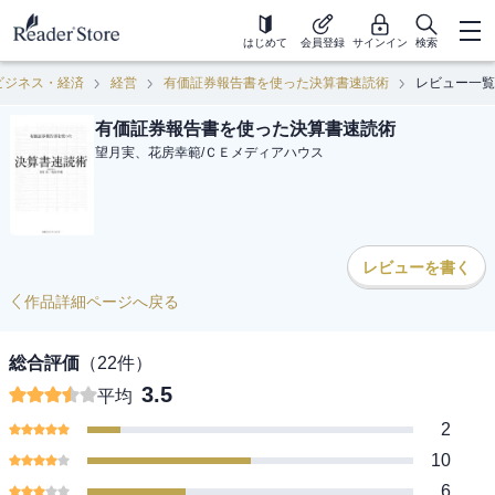
はじめて
会員登録
サインイン
検索
ビジネス・経済
経営
有価証券報告書を使った決算書速読術
レビュー一覧
有価証券報告書を使った決算書速読術
望月実、花房幸範
/
ＣＥメディアハウス
レビューを書く
作品詳細ページへ戻る
総合評価
（
22
件）
3.5
平均
2
10
6