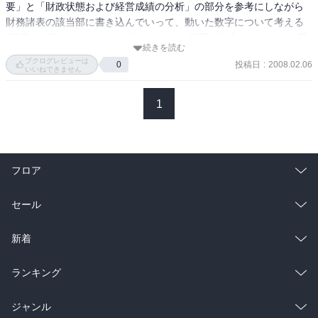
●営業利益と資本的支出（固定資産の設備投資）が多いところがター
要」と「財政状態および経営成績の分析」の部分を参考にしながら
ゲット

財務諸表の該当部に書き込んでいって、動いた数字について考える
CF表もプラス・マイナスは分かっても、解釈が出来なかったが、基
●説得力のある数字を使って具体的なビジョンを示さないと、いい返
続きを読む
本的なCF表は導入期：売り上げは上がっておらず、設備投資なども
ブクログレビューは
事は返ってこない。

投稿日
:
2008.02.06
0
必要。株式の発行や借り入れなど、財務活動によるCFのみがプラス
いいねできません
成長期：ビジネスが立ち上がってきて、営業活動によるCFもプラス
●決算書のプレビュー（トレーニング）

になる成熟期：借り入れの返済、配当により財務活動CFはマイナ
1
・「業績等の概要」と「財政状態及び経営成績の分析」の部分をコ
ス。投資も業種によってはマイナスというコースを辿る。
ピーする

・「経理の状況」の中にある「連結財務諸表等」の中から、貸借対
照表、損益計算書、キャッシュフロー計算書、セグメント情報の部
フロア
分をコピーする。

・上記を着き合わせながら決算書に数字を書き込んでいく

総合
コミック
セール
●ファンドに狙われやすい企業（財政状態分析）

・会社の財務状況が健全（自己資本比率が高い）

ラノベ
小説
総合
コミック
新着
・安定したビジネスがある

・経営効率が悪いため、ビジネスプロセスを改善すれば、企業価値
雑誌・グラビア
ビジネス・実用
ラノベ
小説
総合
コミック
ランキング
を上げることができる

・換金可能性の高い優良資産を保有しているが株価に反映されてい
BL・TL
雑誌・グラビア
ビジネス・実用
ラノベ
小説
総合
コミック
ジャンル