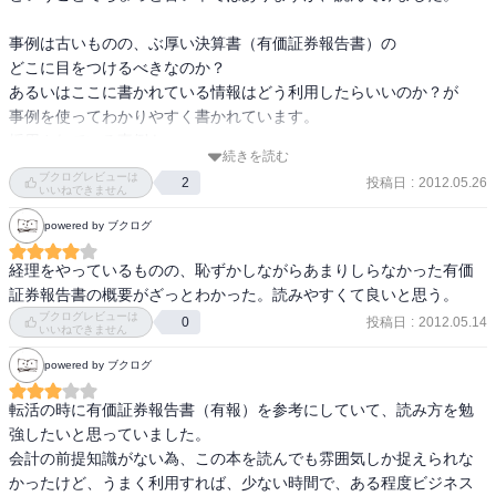
事例は古いものの、ぶ厚い決算書（有価証券報告書）の

どこに目をつけるべきなのか？

あるいはここに書かれている情報はどう利用したらいいのか？が

事例を使ってわかりやすく書かれています。

採用されている事例も、

続きを読む
・吉本興業はどんなビジネスで儲けているのか？

ブクログレビューは
投稿日
:
2012.05.26
2
・ブルドックソースはなぜ買収されそうになっったのか？

いいねできません
・スタバとドトールはどちらが儲かっているのか？

powered by ブクログ
と興味深いネタが選ばれています。

経理をやっているものの、恥ずかしながらあまりしらなかった有価
楽しく決算書の読み方が勉強できる良書です。
証券報告書の概要がざっとわかった。読みやすくて良いと思う。
ブクログレビューは
投稿日
:
2012.05.14
0
いいねできません
powered by ブクログ
転活の時に有価証券報告書（有報）を参考にしていて、読み方を勉
強したいと思っていました。

会計の前提知識がない為、この本を読んでも雰囲気しか捉えられな
かったけど、うまく利用すれば、少ない時間で、ある程度ビジネス