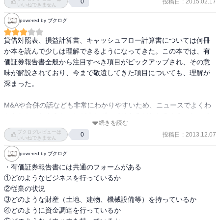
投稿日
:
2015.02.17
0
いいねできません
powered by ブクログ
貸借対照表、損益計算書、キャッシュフロー計算書については何冊
か本を読んで少しは理解できるようになってきた。この本では、有
価証券報告書全般から注目すべき項目がピックアップされ、その意
味が解説されており、今まで敬遠してきた項目についても、理解が
深まった。

M&Aや合併の話なども非常にわかりやすいため、ニュースでよくわ
からなかったようなことが少しずつではあるがわかるようになって
続きを読む
きた。

ブクログレビューは
投稿日
:
2013.12.07
0
いいねできません
実際の決算書を用いての解説のため、イメージがつきやすい。

powered by ブクログ
まだまだ知識が浅いので、何度か読んでさらに理解を深めたい。
・有価証券報告書には共通のフォームがある

①どのようなビジネスを行っているか

②従業の状況

③どのような財産（土地、建物、機械設備等）を持っているか

④どのように資金調達を行っているか
