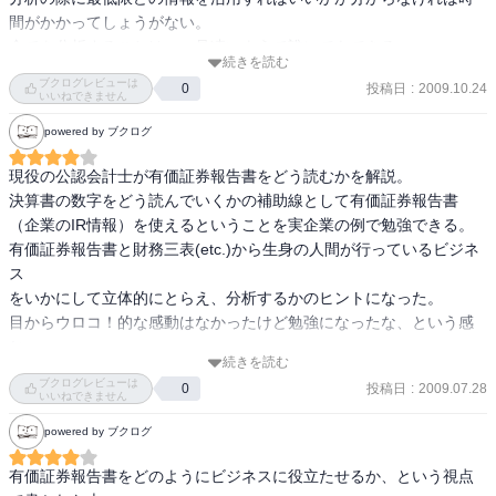
間がかかってしょうがない。

全てを分析することは、一見凄いようで誰にでもできる。

続きを読む
本書は、いくつかの業界に属する企業の分析において、どういった
ブクログレビューは
投稿日
:
2009.10.24
0
情報があれば分析が可能なのかを指南してくれる。

いいねできません
会計の入門というより、会計をある程度理解した上で読むと著者の
powered by ブクログ
意図が非常によく伝わってきて得る物の多い一冊。

現役の公認会計士が有価証券報告書をどう読むかを解説。

・ITメーカーの営業時代に意識していた7つのポイント

決算書の数字をどう読んでいくかの補助線として有価証券報告書

－経営指標の推移・セグメント情報（投資予算がありそうか？）

（企業のIR情報）を使えるということを実企業の例で勉強できる。

－従業員の状況（どれくらい売れそうか？）

有価証券報告書と財務三表(etc.)から生身の人間が行っているビジネ
－主要な設備の状況（どこに売るか？どこで売れそうか？）

ス

　→子会社の従業員数・面積の数字を見て具体的な判断材料に

をいかにして立体的にとらえ、分析するかのヒントになった。

－役員の状況（どの拠点に投資能力があるか？）

目からウロコ！的な感動はなかったけど勉強になったな、という感
－財務諸表の中の無形固定資産（ソフトウェア）の金額

じ。
　→ソフトウェア資産が増えていると、IT投資も活発と判断できる

続きを読む
ブクログレビューは
－関係会社の状況（子会社で営業を横展開することができるか？）

投稿日
:
2009.07.28
0
いいねできません
－どの拠点、どの会社が投資予算を持っているか？

powered by ブクログ
　→営業リソースの配分（お金があるところしか発生しない）

・企業概況の【沿革】【事業の内容】を読んで、その企業がどのよ
有価証券報告書をどのようにビジネスに役立たせるか、という視点
うなビジネスを行っているか大まかなイメージをつかむ
