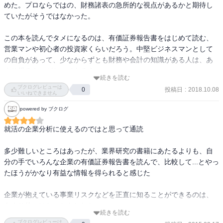
となっている。満足のいくものだった。
めた。プロならではの、財務諸表の急所的な視点があるかと期待し
ていたがそうではなかった。

この本を読んでタメになるのは、有価証券報告書をはじめて読む、
営業マンや初心者の投資家くらいだろう。中堅ビジネスマンとして
の自負があって、少なからずとも財務や会計の知識がある人は、あ
まり得るものがないであろう。
続きを読む
ブクログレビューは
投稿日
:
2018.10.08
0
いいねできません
powered by ブクログ
就活の企業分析に使えるのではと思って通読

多少難しいところはあったが、業界研究の書籍にあたるよりも、自
分の手でいろんな企業の有価証券報告書を読んで、比較して...とやっ
たほうがかなり有益な情報を得られると感じた

企業が抱えている事業リスクなどを正直に知ることができるのは、
あまり他にはないかもしれない
続きを読む
ブクログレビューは