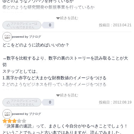
⑤どのようなノウハウを持っているか

⑥どのような研究開発や新規事業を行っているか

⑦財務情報

続きを読む
・有価証券報告書は辞書のようなもの

ブクログレビューは
投稿日
:
2013.04.21
0
・うまくいったМ＆Ａを見ると、両者のカルチャーや従業員の年齢層
いいねできません
が似ていることが多い

powered by ブクログ
・どのような研究開発活動を行うかによって、企業の未来は大きく
どこをどのように読めばいいのか？

左右される

・①「業績等の概要」と「財務情報及び経営成績の分析」の部分を
→数字を比較するより、数字の裏のストーリーを読み取ることが大
コピーする

切

②「経理の状況」のなかにある連結財務諸表等の中から、ＢＳ・Ｐ
ステップとしては、

Ｌ・キャッシュフロー計算書・セグメント情報の部分をコピーする

1.黒字か赤字など大まかな財務数値のイメージをつける

③12の書類を突き合わせながら、決算書の説明の該当箇所にマーカ
2.どのようなビジネスを行っているかイメージをつける

ーを引いたり決算書に必要な数字をどんどん書き込んでいく。

3.決算書にて付け合わせる

・分析のセンスとは、営業利益が増えた時に「営業利益が１０億円
続きを読む
多くの情報源を組み合わせて企業の姿を立体的にイメージしていく
増えました」で終わるのではなく、「Ａという製品の売り上げ
ブクログレビューは
投稿日
:
2012.08.19
0
ことが重要
いいねできません
が・・億円増えたことと、人件費が・・・億円減少したことなどの
理由によって、えいうぎょう利益が増えました」というように、数
powered by ブクログ
字の裏のストーリーをいかに説得力を持って説明する。
「決算書の速読」って、まさしく今自分がやるべきことでしょう！

ということでちょっと古い本ではありますが、読んでみました。
