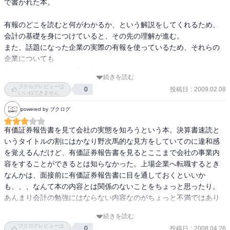
で書かれた本。

・【業績等の概要】【財務状態及び経営成績の分析】を読みながら
決算書の該当箇所に増減理由を書き込む

有報のどこを読むと何がわかるか、という解説をしてくれるため、

・過去5年の売上推移の中で、特徴のある部分を【業績等の概要】等
会計の基礎を身につけていると、その先の理解が進む。

を参考に調べる

また、話題になった企業の実際の有報を使っているため、それらの
・新会社法適用後の自己資本比率の算定方法は、純資産を総資産で
企業についても

単純に割るのではなく、純資産から純資産の中に含まれる新株予約
学ぶことができて、一石二鳥。
権と少数株主持分を除いた金額を総資本で割るという方法に変更さ
続きを読む
れている

ブクログレビューは
投稿日
:
2009.02.08
0
いいねできません
・投資ファンドに狙われやすい企業

－会社の財務状況が健全である（自己資本比率が高い）

powered by ブクログ
－安定したビジネスを持っている

有価証券報告書を見て会社の実態を知ろうという本。決算書速読と
－ビジネスは安定しているが経営効率が悪いため、ビジネスプロセ
いうタイトルの割にはかなり野次馬的な見方をしていてのに違和感
スを改善すれば企業価値を上げることができる

を覚えるんだけど、有価証券報告書を見るとここまで会社の事業内
－換金可能性の高い優良資産を保有しているが株価に反映されてい
容をすることができるとは知らなかった。上場企業へ転職するとき
ない

なんかは、面接前に有価証券報告書に目を通しておくといいか
・本当の統合比率・力関係

も、、、なんて本の内容とは関係のないことをちょっと思ったり。
－共同持株会社での発行済株式数（＝発行済み株式総数×株式移転比
あんまり会計の勉強にはならない内容なのがちょっと不満ではあり
率）で比較する

ましたが。
－株式推移比率は一株当りであり、総合的な規模は分からない

続きを読む
・キャッシュ：現金及び現金同等物

ブクログレビューは
投稿日
:
2008.04.26
0