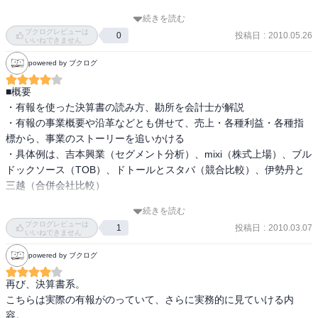
続きを読む
ブクログレビューは
投稿日
:
2010.05.26
0
【2010年5月23日立ち読み】
いいねできません
powered by ブクログ
■概要

・有報を使った決算書の読み方、勘所を会計士が解説

・有報の事業概要や沿革などとも併せて、売上・各種利益・各種指
標から、事業のストーリーを追いかける

・具体例は、吉本興業（セグメント分析）、mixi（株式上場）、ブル
ドックソース（TOB）、ドトールとスタバ（競合比較）、伊勢丹と
三越（合併会社比較）

続きを読む
■レベル（初心者向け）

ブクログレビューは
投稿日
:
2010.03.07
1
・決算書の読み方の初歩の初歩

いいねできません
・簿記2級程度の知識を持った上で、「じゃあ実際財務分析ってなに
powered by ブクログ
やるの？」という方に

再び、決算書系。

■評価（A）

こちらは実際の有報がのっていて、さらに実務的に見ていける内
・基本がコンパクトにまとまっている

容。
