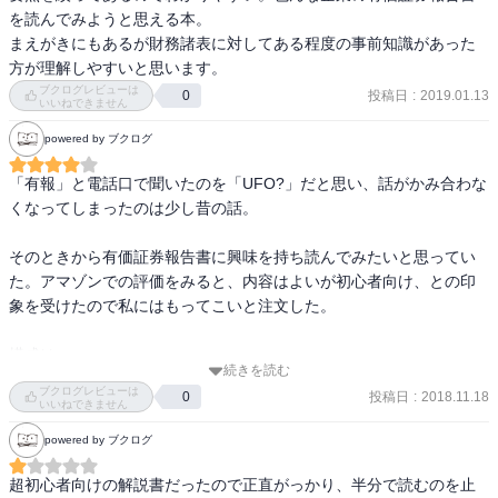
を読んでみようと思える本。

まえがきにもあるが財務諸表に対してある程度の事前知識があった
方が理解しやすいと思います。
ブクログレビューは
投稿日
:
2019.01.13
0
いいねできません
powered by ブクログ
「有報」と電話口で聞いたのを「UFO?」だと思い、話がかみ合わな
くなってしまったのは少し昔の話。

そのときから有価証券報告書に興味を持ち読んでみたいと思ってい
た。アマゾンでの評価をみると、内容はよいが初心者向け、との印
象を受けたので私にはもってこいと注文した。

構成は、

続きを読む
・有価証券報告書に何が書かれているか

ブクログレビューは
投稿日
:
2018.11.18
0
・大まかに読むとしたらどうするか

いいねできません
・掘り下げて読むとすれば、どうするか

powered by ブクログ
・(別の期間と・別の企業と)比較して読むときはどうするか

・具体例

超初心者向けの解説書だったので正直がっかり、半分で読むのを止