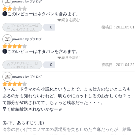
powered by ブクログ
このレビューはネタバレを含みます。
続きを読む
ドラマを観ていないと、面白くないようにおもいます。

ブクログレビューは
また、説明不足の点(布で覆われた何かというような表現をされてい
投稿日
:
2011.05.01
0
いいねできません
るものが、その次にはレモンタワーに変わっているなど)が多い為、
powered by ブクログ
未視聴のまま読むとさっぱりわからない。

正にファンの為の一冊。
このレビューはネタバレを含みます。
続きを読む
当麻の瀬文への気持ちがはっきりわかって

ブクログレビューは
ドラマとは違う当麻が見られた気がする。

投稿日
:
2011.04.22
0
いいねできません
powered by ブクログ
野々村係長も君たちを選んだのは自分だっていう

かっこいいところがよかった。

う～ん、ドラマから小説化ということで、まぁ仕方のないところも
あるのかも知れないけれど、明らかにカットしるのおかしくね？っ
ドラマだとなんかキャラが落ち着かなかった印象がある。

て部分が省略されてて、ちょっと残念だった・・・。

天才キャラと天然キャラが同居するのはケイゾクと一緒なんだけど

早く続編放送されないかなーｗ

口の悪いキャラが混じると天然が本当なのかわざとなのかわからな
くなってしまってた。
(以下、あらすじ引用)

冷泉のおかげでニノマエの居場所を突き止めた当麻だったが、結局
ニノマエの力を思い知る結果に終わる。そのニノマエは瀬文の前に