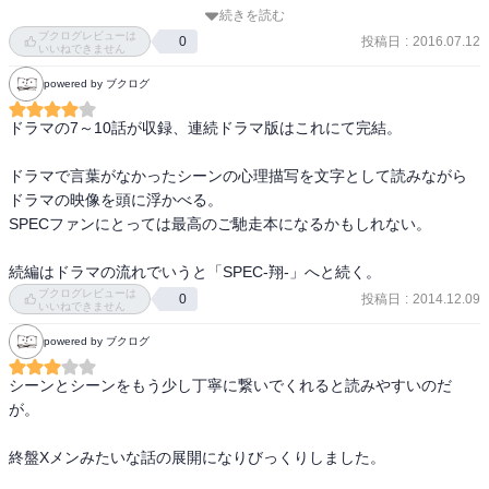
2012/00/00
続きを読む
ブクログレビューは
投稿日
:
2016.07.12
0
いいねできません
powered by ブクログ
ドラマの7～10話が収録、連続ドラマ版はこれにて完結。

ドラマで言葉がなかったシーンの心理描写を文字として読みながら
ドラマの映像を頭に浮かべる。

SPECファンにとっては最高のご馳走本になるかもしれない。

続編はドラマの流れでいうと「SPEC-翔-」へと続く。
ブクログレビューは
投稿日
:
2014.12.09
0
いいねできません
powered by ブクログ
シーンとシーンをもう少し丁寧に繋いでくれると読みやすいのだ
が。

終盤Xメンみたいな話の展開になりびっくりしました。
