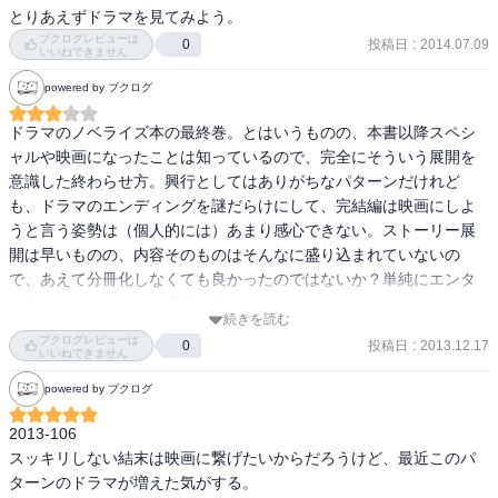
とりあえずドラマを見てみよう。
ブクログレビューは
投稿日
:
2014.07.09
0
いいねできません
powered by ブクログ
ドラマのノベライズ本の最終巻。とはいうものの、本書以降スペシ
ャルや映画になったことは知っているので、完全にそういう展開を
意識した終わらせ方。興行としてはありがちなパターンだけれど
も、ドラマのエンディングを謎だらけにして、完結編は映画にしよ
うと言う姿勢は（個人的には）あまり感心できない。ストーリー展
開は早いものの、内容そのものはそんなに盛り込まれていないの
で、あえて分冊化しなくても良かったのではないか？単純にエンタ
ーテイメントとしては充分に楽しめる。
続きを読む
ブクログレビューは
投稿日
:
2013.12.17
0
いいねできません
powered by ブクログ
2013-106

スッキリしない結末は映画に繋げたいからだろうけど、最近このパ
ターンのドラマが増えた気がする。
