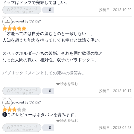
ドラマはドラマで完結してほしい。
ブクログレビューは
投稿日
:
2013.10.29
0
いいねできません
powered by ブクログ
「才能ってのは自分の望むものと一致しない…」

人知を超えた能力を持ってしても幸せとは遠く儚い。

スペックホルダーたちの苦悩、それを囲む欲望の塊と

なった人間の戦い、相対性、双子のパラドックス。

パブリックドメインとしての死神の微笑み。

人に記憶された瞬間から変質していく"真実"。

続きを読む
「すべての真実を疑え」。

ブクログレビューは
投稿日
:
2013.10.17
0
いいねできません
未来を切り拓く脳で眠る残り90%の呼応。

powered by ブクログ
人間の可能性を信じる者と閉ざそうとする者との戦いの幕開け。
このレビューはネタバレを含みます。
続きを読む
シリーズ第3弾。

ブクログレビューは
投稿日
:
2013.02.23
0
いいねできません