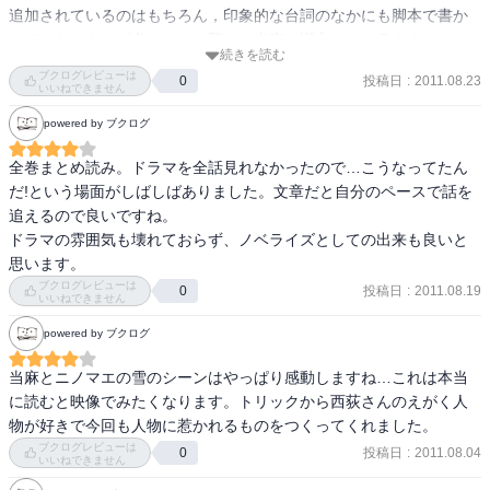
追加されているのはもちろん，印象的な台詞のなかにも脚本で書か
れていないものが多いことに驚く．当麻や瀬文のキャラクターから
続きを読む
ブレたようなところも少なくない．緻密に組み立てられたドラマに
ブクログレビューは
投稿日
:
2011.08.23
0
対して粗削りな感じ．本のいいところは放送や DVD のような切れ目
いいねできません
がないところ．サトリのあたりからエンディングに向けて一気に盛
powered by ブクログ
り上がっていく流れを自分のペースで追体験することができる．
全巻まとめ読み。ドラマを全話見れなかったので…こうなってたん
だ!という場面がしばしばありました。文章だと自分のペースで話を
追えるので良いですね。

ドラマの雰囲気も壊れておらず、ノベライズとしての出来も良いと
思います。
ブクログレビューは
投稿日
:
2011.08.19
0
いいねできません
powered by ブクログ
当麻とニノマエの雪のシーンはやっぱり感動しますね…これは本当
に読むと映像でみたくなります。トリックから西荻さんのえがく人
物が好きで今回も人物に惹かれるものをつくってくれました。
ブクログレビューは
投稿日
:
2011.08.04
0
いいねできません