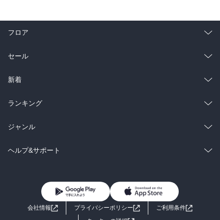
推敲してんのかな…。美鈴にサイコメトリーさせようと当麻が持っ
てきたナイフがいつの間にか上着に変化してんだけど…。
フロア
総合
コミック
セール
ラノベ
小説
総合
コミック
新着
雑誌・グラビア
ビジネス・実用
ラノベ
小説
総合
コミック
ランキング
BL・TL
雑誌・グラビア
ビジネス・実用
ラノベ
小説
総合
コミック
ジャンル
BL・TL
雑誌・グラビア
ビジネス・実用
ラノベ
小説
コミック
男性コミック
ヘルプ&サポート
BL・TL
雑誌・グラビア
ビジネス・実用
女性コミック
コミック誌
初めての方へ
ヘルプ
BL・TL
ライトノベル
男子向けラノベ
よくあるご質問
お問い合わせ
会社情報
プライバシーポリシー
ご利用条件
女子向けラノベ
小説
利用規約