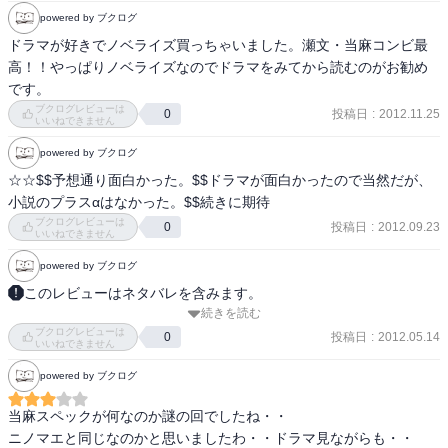
SIT志村を助けようと、警察さえ裏切ろうとする瀬文。ニノマエと対
powered by ブクログ
決する当麻。だが、ニノマエは当麻の実弟だった？記憶が書き換え
られているのか。
ドラマが好きでノベライズ買っちゃいました。瀬文・当麻コンビ最
高！！やっぱりノベライズなのでドラマをみてから読むのがお勧め
です。
ブクログレビューは
投稿日
:
2012.11.25
0
いいねできません
powered by ブクログ
☆☆$$予想通り面白かった。$$ドラマが面白かったので当然だが、
小説のプラスαはなかった。$$続きに期待
ブクログレビューは
投稿日
:
2012.09.23
0
いいねできません
powered by ブクログ
このレビューはネタバレを含みます。
続きを読む
SPECの三巻目。What is the most important thing for you?
ブクログレビューは
投稿日
:
2012.05.14
0
いいねできません
powered by ブクログ
当麻スペックが何なのか謎の回でしたね・・

ニノマエと同じなのかと思いましたわ・・ドラマ見ながらも・・
