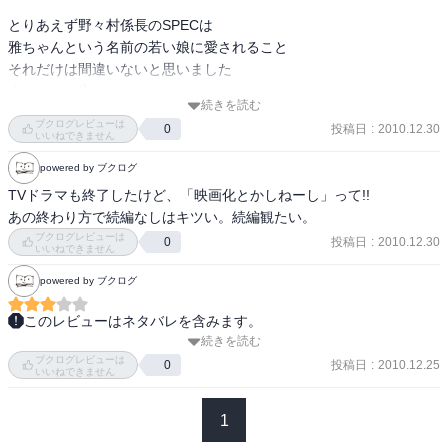
とりあえず野々村係長のSPECは

雅ちゃんという名前の若い娘に愛されること

それだけは間違いないと思いました

すごいな…光っち…

続きを読む
ブクログレビューは
投稿日
:
2010.12.30
0
未完の最終回にエヴァンゲリオンの余波を

いいねできません
感じないこともない　気がします
powered by ブクログ
TVドラマも終了したけど、「映画化とかしねーし」って!!

あの終わり方で続編なしはキツい。続編観たい。
ブクログレビューは
投稿日
:
2010.12.30
0
いいねできません
powered by ブクログ
このレビューはネタバレを含みます。
続きを読む
あの衝撃の最終回の謎が少しでも解けるかも？！…と思っている人
ブクログレビューは
はあまり期待しないほうがいい。脚本をそのままノベライズ化した
投稿日
:
2010.12.25
0
いいねできません
だけで演出面が全く反映されていないので、地居との最後の戦いの
シーンはなかなか情景が思い浮かび難い描写になっている。設定と
1
台詞を確認程度にはなるかもしれないが。ていうか、これちゃんと