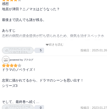
感想

地居が津田？ニノマエはどうなった？

最後まで読んでも謎が残る。

あらすじ

志村の病院の資金提供が打ち切られるため、病気を治すスペックホ
ルダーを冷泉に占ってもらうため、居場所を探すが、津田に保護さ
続きを読む
れていた冷泉はサトリによって強奪される。

ブクログレビューは
投稿日
:
2025.01.26
5
いいねできません
冷泉を奪還し、予言をもらう。当麻はニノマエを、瀬文は病を治す
powered by ブクログ
ものから津田を連れてくるように指示される。津田を引き渡し、志
村は一時的に治るもすぐにスペックホルダーによって殺される。

ドラマのノベライズ！

ニノマエが暴走し始め、みんな止めようとするが、殺される。当麻
忠実に描かれてるから、ドラマのシーンを思い出す！

は、捨て身の作戦で毒を撒き、何倍ものスピードの中で生きるニノ
シリーズ3

マエを倒す。恋人だった地居が記憶を操るスペックでニノマエをコ
ントロールしていたのだ。

そして、最終巻へ続く…
地居は当麻、瀬文、美鈴の記憶を書き換えて上手く振る舞うが、当
ブクログレビューは
投稿日
:
2023.01.27
0