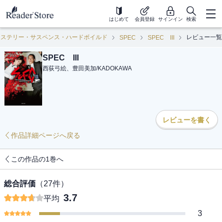
はじめて
会員登録
サインイン
検索
ミステリー・サスペンス・ハードボイルド
レビュー一覧
SPEC
SPEC III
SPEC III
西荻弓絵、豊田美加
/
KADOKAWA
レビューを書く
作品詳細ページへ戻る
この作品の1巻へ
総合評価
（
27
件）
3.7
平均
3