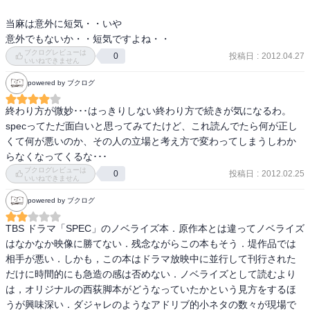
当麻は意外に短気・・いや

意外でもないか・・短気ですよね・・
ブクログレビューは
投稿日
:
2012.04.27
0
いいねできません
powered by ブクログ
終わり方が微妙･･･はっきりしない終わり方で続きが気になるわ。

specってただ面白いと思ってみてたけど、これ読んでたら何が正し
くて何が悪いのか、その人の立場と考え方で変わってしまうしわか
らなくなってくるな･･･
ブクログレビューは
投稿日
:
2012.02.25
0
いいねできません
powered by ブクログ
TBS ドラマ「SPEC」のノベライズ本．原作本とは違ってノベライズ
はなかなか映像に勝てない．残念ながらこの本もそう．堤作品では
相手が悪い．しかも，この本はドラマ放映中に並行して刊行された
だけに時間的にも急造の感は否めない．ノベライズとして読むより
は，オリジナルの西荻脚本がどうなっていたかという見方をするほ
うが興味深い．ダジャレのようなアドリブ的小ネタの数々が現場で