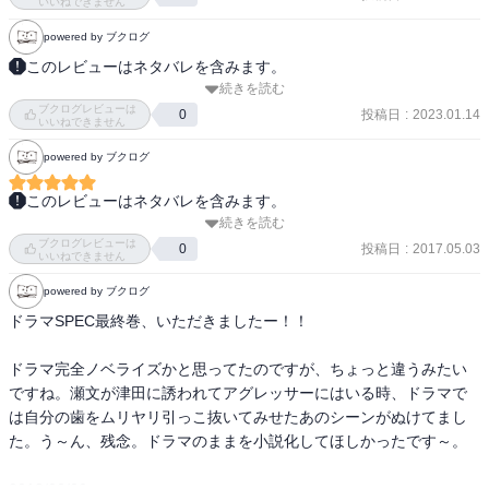
いいねできません
麻に記憶を書き換えていることを見破られる。最後は当麻の左手に
仕込まれた銃でやられる。
powered by ブクログ
このレビューはネタバレを含みます。
続きを読む
庚・辛・壬・癸(起)の回

ブクログレビューは
投稿日
:
2023.01.14
0
いいねできません
傷付き合い、励まし合い、互いに思い合う。それぞれが生きる理
powered by ブクログ
由。いくら邪魔されようが、「私」の心は、「俺」の痛みは全て覚
えている。SPECを私利私欲のために利用するクソヤロウには絶対負
このレビューはネタバレを含みます。
けない！人間の可能性を信じる者と閉ざそうとする者の戦い。最強
続きを読む
Ⅰ～Ⅲ、一気読み。ここまでがきっと連ドラだったんだろう。GWの
のスペックホルダー、ニノマエ。闇の中でスペックホルダーを処理
ブクログレビューは
帰省と東京の旅用に久々に本を借りた。薄いとはいえ、一気に3冊読
投稿日
:
2017.05.03
0
してきた零課。大国同士のスペックホルーの奪い合い。各々の思惑
いいねできません
んで満足。面白かった。でもやっぱドラマが見たい。今後SPとか映
が交錯し、愛憎渦巻く中、当麻と瀬文は最後まで刑事として立ち向
powered by ブクログ
画版も借りてるので楽しみ。ほんと、時間はいくらあっても足りな
かった。しかし、本当の物語はこれからだったのだ。

いわ。仕事なんかしてる場合じゃないのだ。
ドラマSPEC最終巻、いただきましたー！！

『翔』へ。
ドラマ完全ノベライズかと思ってたのですが、ちょっと違うみたい
ですね。瀬文が津田に誘われてアグレッサーにはいる時、ドラマで
は自分の歯をムリヤリ引っこ抜いてみせたあのシーンがぬけてまし
た。う～ん、残念。ドラマのままを小説化してほしかったです～。
