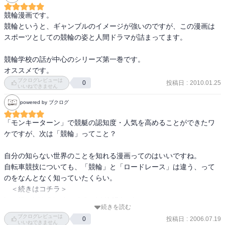
競輪漫画です。

競輪というと、ギャンブルのイメージが強いのですが、この漫画は
スポーツとしての競輪の姿と人間ドラマが詰まってます。

競輪学校の話が中心のシリーズ第一巻です。

オススメです。
ブクログレビューは
投稿日
:
2010.01.25
0
いいねできません
powered by ブクログ
「モンキーターン」で競艇の認知度・人気を高めることができたワ
ケですが、次は「競輪」ってこと？

自分の知らない世界のことを知れる漫画ってのはいいですね。

自転車競技についても、「競輪」と「ロードレース」は違う、って
のをなんとなく知っていたくらい。

　＜続きはコチラ＞

http://hedel.jp/blog/comic/log/eid147.html
続きを読む
ブクログレビューは
投稿日
:
2006.07.19
0
いいねできません