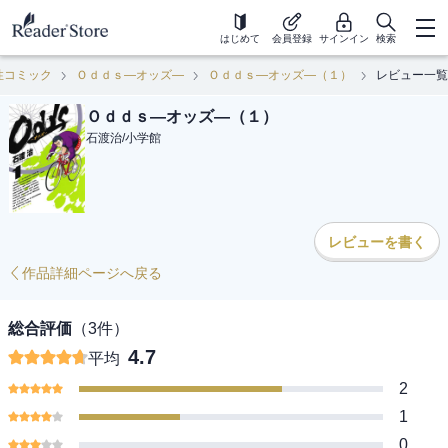
はじめて
会員登録
サインイン
検索
性コミック
Ｏｄｄｓ―オッズ―
Ｏｄｄｓ―オッズ―（１）
レビュー一覧
Ｏｄｄｓ―オッズ―（１）
石渡治
/
小学館
レビューを書く
作品詳細ページへ戻る
総合評価
（
3
件）
4.7
平均
2
1
0