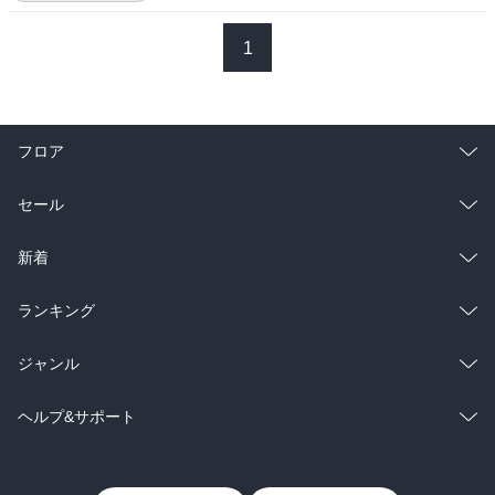
1
フロア
総合
コミック
セール
ラノベ
小説
総合
コミック
新着
雑誌・グラビア
ビジネス・実用
ラノベ
小説
総合
コミック
ランキング
BL・TL
雑誌・グラビア
ビジネス・実用
ラノベ
小説
総合
コミック
ジャンル
BL・TL
雑誌・グラビア
ビジネス・実用
ラノベ
小説
コミック
男性コミック
ヘルプ&サポート
BL・TL
雑誌・グラビア
ビジネス・実用
女性コミック
コミック誌
初めての方へ
ヘルプ