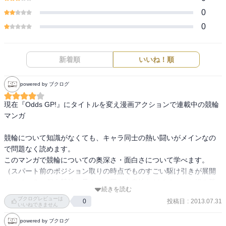
0
0
新着順
いいね！順
powered by ブクログ
現在『Odds GP!』にタイトルを変え漫画アクションで連載中の競輪
マンガ

競輪について知識がなくても、キャラ同士の熱い闘いがメインなの
で問題なく読めます。

このマンガで競輪についての奥深さ・面白さについて学べます。
（スパート前のポジション取りの時点でものすごい駆け引きが展開
されている、個人競技に見えるが同じ出身地などでチームを組み勝
続きを読む
負を有利に展開しているなど）
ブクログレビューは
投稿日
:
2013.07.31
0
いいねできません
powered by ブクログ