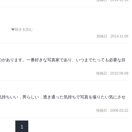
投稿日
:
2014.12.30
続きを読む
ろに寄稿した文章を集めた一冊。生涯「アマチュア」として写真に接


投稿日
:
2014.11.06
、ストレートフォトとは真逆の”演出”された写真が代表作に多い。今
昭和の古い時代から撮っていたというのが、ちょっとした驚き。　クー
のがあります。一番好きな写真家であり、いつまでたっても必要な目
は、その時代性からか。

投稿日
:
2010.06.09
気持ちいい．男らしい．透き通った気持ちで写真を撮りたい気にさせ
投稿日
:
2006.03.22
1