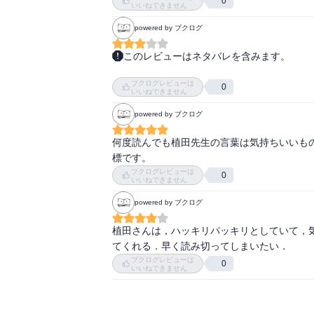
0
いいねできません
powered by ブクログ
このレビューはネタバレを含みます。
大正～昭和の写真家植田正治のいろんなとこ
ブクログレビューは
し、世の若いカメラマンに送る言葉が温かい。
0
いいねできません
powered by ブクログ
作品はシュールレアリスムと言っていいような
でいうCMフォトとでも呼べそうな作品を、
何度読んでも植田先生の言葉は気持ちいいも
ルでスタイリッシュなのに、郷愁を誘われるの
標です。
ブクログレビューは
0
「写真する」という軽妙洒脱な表現がいい。
いいねできません
powered by ブクログ
植田さんは，ハッキリパッキリとしていて，
てくれる．早く読み切ってしまいたい．
ブクログレビューは
0
いいねできません