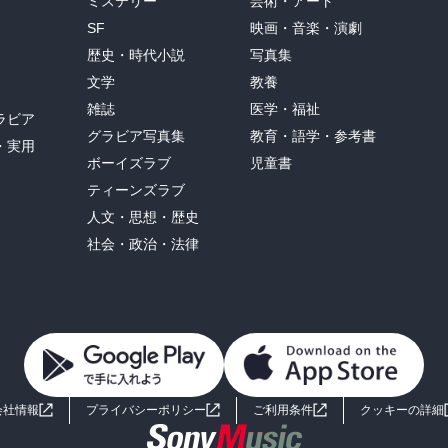
ミステリー
芸術・アート
SF
映画・音楽・演劇
歴史・時代小説
写真集
文学
教養
雑誌
医学・福祉
ラビア
グラビア写真集
教育・語学・参考書
・実用
ボーイズラブ
児童書
ティーンズラブ
人文・思想・歴史
社会・政治・法律
会社情報
プライバシーポリシー
ご利用条件
クッキーの詳細