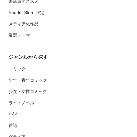
書店員オススメ
Reader Store 限定
メディア化作品
厳選テーマ
ジャンルから探す
コミック
少年・青年コミック
少女・女性コミック
ライトノベル
小説
雑誌
グラビア