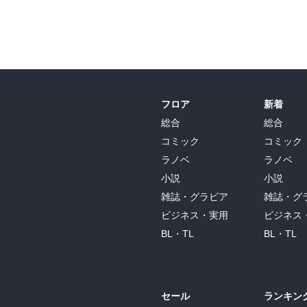
フロア
新着
総合
総合
コミック
コミック
ラノベ
ラノベ
小説
小説
雑誌・グラビア
雑誌・グ
ビジネス・実用
ビジネス
BL・TL
BL・TL
セール
ランキン