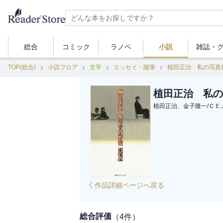
総合
コミック
ラノベ
小説
雑誌・
TOP(総合)
小説フロア
文学
エッセイ・随筆
植田正治 私の写真
植田正治 私の
植田正治、金子隆一
/
ＣＥ
作品詳細ページへ戻る
総合評価
（
4
件）