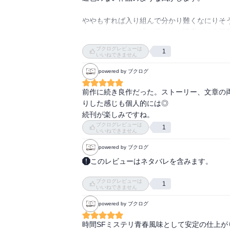
ややもすれば入り組んで分かり難くなにりそう
タイムリセットの繰り返しは、読書がそう混乱
丁寧に書かれていて、時間の経過と繰り返しが
ブクログレビューは
1
分かり易い。この力量だけ見ても作家さんの力
いいねできません
伺い知れます。

powered by ブクログ
主人公ケイと春埼との絶対的な関係性は揺るぎ
前作に続き良作だった。ストーリー、文章の
清らかで、脆くて、切ない...。今作中で登場す
りした感じも個人的には◎

「魔女」の問い...あなたは石に恋することが出
続刊が楽しみですね。
ケイと春埼のそれぞれの答え。胸の奥がググっ
ブクログレビューは
1
いいねできません
ライトノベルに手を出してみて良かったと思える
powered by ブクログ
このレビューはネタバレを含みます。
第二巻。

ブクログレビューは
描写としては二人の掛け合いの中でパラドッ
1
いいねできません
かなり気に入ってます、ノロケに近いんだけ
powered by ブクログ
の伏線にもしてるのはいいなあとおもいました
　それぞれの話の構成もよくて岡絵里がメイ
時間SFミステリ青春風味として安定の仕上がり
文体で書かれているのが未来予測とか時間操