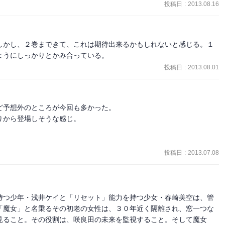
投稿日
:
2013.08.16
たいな感じになっちゃう。

すぎるというか何考えてるのか分からないというか・・・。

考えているんだかいまいちよく分からない男の子」って言っちゃって
しかし、２巻まできて、これは期待出来るかもしれないと感じる。１
ようにしっかりとかみ合っている。
に合わないんだと思う。

投稿日
:
2013.08.01
400ページもあって読むの辛かったんで☆は3で。

予想外のところが今回も多かった。

から登場しそうな感じ。

投稿日
:
2013.07.08
持つ少年・浅井ケイと「リセット」能力を持つ少女・春崎美空は、管
「魔女」と名乗るその初老の女性は、３０年近く隔離され、窓一つな
見ること。その役割は、咲良田の未来を監視すること。そして魔女