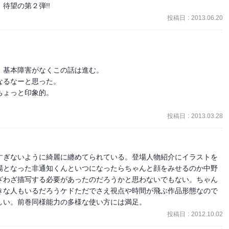
待望の第２弾!!
投稿日
:
2013.06.20


基本障害がなくこの話は進む。

るなーと思った。

ょっと印象的。

投稿日
:
2013.03.28
すぎないように綺麗に纏めてられている。登場人物紹介にイラストを
場となった非通知くんといつになったらちゃんと顔をみせるのか中野
ざわざ描写する必要があったのだろうかと思わないでもない。ちゃん
きな人もいるだろうケドただでさえ視点や時間が飛ぶ作品形態なので
しい。前巻同様能力の多様な使い方には満足。
投稿日
:
2012.10.02