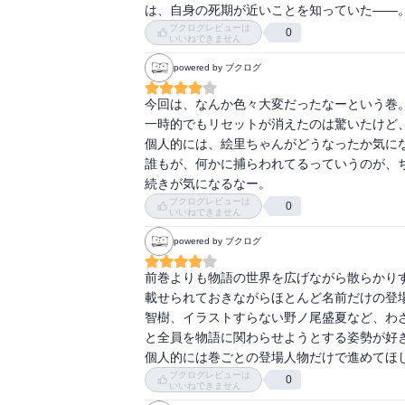
は、自身の死期が近いことを知っていた――。
ブクログレビューは
0
いいねできません
powered by ブクログ
今回は、なんか色々大変だったなーという巻。
一時的でもリセットが消えたのは驚いたけど、
個人的には、絵里ちゃんがどうなったか気にな
誰もが、何かに捕らわれてるっていうのが、ち
続きが気になるなー。
ブクログレビューは
0
いいねできません
powered by ブクログ
前巻よりも物語の世界を広げながら散らかり
載せられておきながらほとんど名前だけの登
智樹、イラストすらない野ノ尾盛夏など、わ
と全員を物語に関わらせようとする姿勢が好
個人的には巻ごとの登場人物だけで進めてほ
ブクログレビューは
0
いいねできません