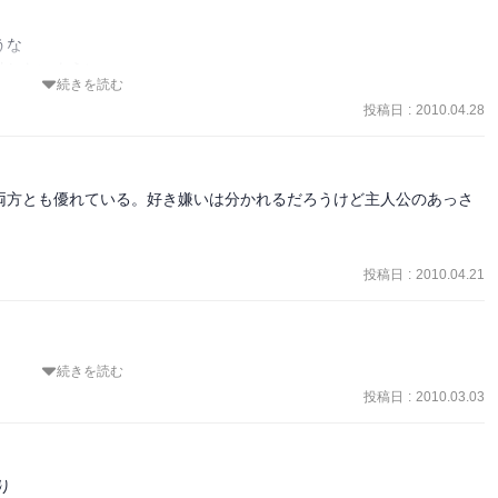
な

しないように

続きを読む
非常に

投稿日
:
2010.04.28
が

なく、

両方とも優れている。好き嫌いは分かれるだろうけど主人公のあっさ
る

来る?

と来ます。

投稿日
:
2010.04.21
名作...か?
続きを読む
クスの会話をしているときに出てくるお互いを信頼してる様子とかが
投稿日
:
2010.03.03
どそんなのを感じさせずにキャラクターを掘り下げていてなおかつ話
。

ンの２章まででも十分成り立つ話であると思うし、全体的に切なげな


作の展開にある儚さみたいなのとマッチしててかなり完成度が高い作