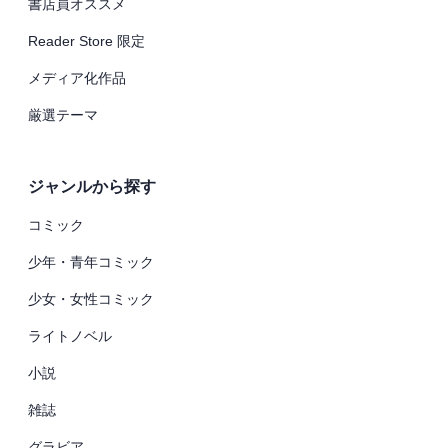
書店員オススメ
Reader Store 限定
メディア化作品
厳選テーマ
ジャンルから探す
コミック
少年・青年コミック
少女・女性コミック
ライトノベル
小説
雑誌
グラビア