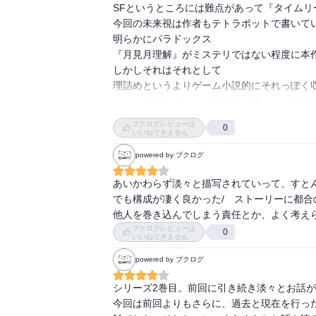
SFというところには難点があって『タイムリ
品だと思います。

今回の未来視は作者もテトラポットで書いてい
　ちょっと時間移動（リセット）と能力の組
明らかにパラドックス

ときもありましたがおそらく何回か読み返して
『月見月理解』がミステリではない程度に本作
しかしそれはそれとして

最近の自分の読んだ作品のなかではかなり集
理詰めというよりゲーム小説的にそれっぽく収
どんな「能力者」でも現時点で得られた情報か
選択を常に繰り返し続ける

ブクログレビューは
0
将棋のような「ゲーム」と違って何手先まで未
いいねできません
自身の諦めという敗北までは行き着く処はない
powered by ブクログ
「私が愛しているのは、ただの石ころなのかも
個人の観測ではそこから出ることは出来ないが
あいかわらず淡々と描写されていって、すとん
ひとはひとりではない
でも構成が凄く良かった/　ストーリーに都合
他人を巻き込んでしまう責任とか、よく考えら
ブクログレビューは
0
いいねできません
powered by ブクログ
シリーズ2巻目。前回に引き続き淡々とお話が
今回は前回よりもさらに、過去と現在を行っ