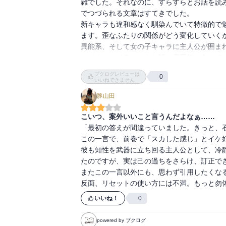
雑でした。それなのに、すらすらとお話を読
でつづられる文章はすてきでした。

新キャラも違和感なく馴染んでいて特徴的で
ます。歪なふたりの関係がどう変化していくか
異能系、そして女の子キャラに主人公が囲ま
いですね。イラストもお話の雰囲気に合って
ブクログレビューは
0
いいねできません
豚山田
こいつ、案外いいこと言うんだよなぁ……
「最初の答えが間違っていました。きっと、石
この一言で、前巻で「スカした感じ」とイケ好
彼も知性を武器に立ち回る主人公として、冷
たのですが、実は己の過ちをさらけ、訂正でき
またこの一言以外にも、思わず引用したくなる
反面、リセットの使い方には不満。もっと勿
いいね！
0
powered by ブクログ