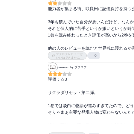
能力者が集まる街、咲良田に記憶保持を持つ少
3年も積んでいた自分が悪いんだけど、なんか
それと個人的に苦手というか嫌いというか時間
1巻を読み終わったとき評価が高いから2巻を
他の人のレビューを読むと世界観に浸れるか
ブクログレビューは
0
いいねできません
powered by ブクログ
評価：☆3

サクラダリセット第二弾。

1巻では淡白に物語が進みすぎてたので、どう
そりゃまぁ主要な登場人物は変わらないんだか
能力を駆使した駆け引きというか作戦的なも
りキャラに”熱”が足りないんだよ。
