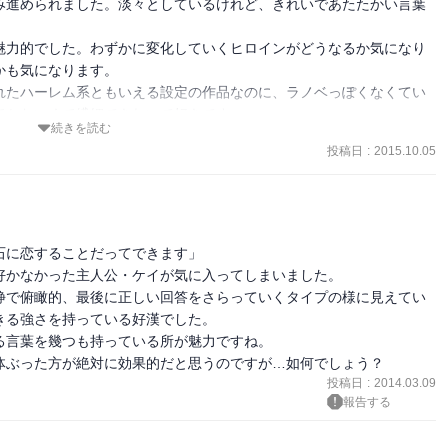
み進められました。淡々としているけれど、きれいであたたかい言葉
魅力的でした。わずかに変化していくヒロインがどうなるか気になり
も気になります。

れたハーレム系ともいえる設定の作品なのに、ラノベっぽくなくてい
てかわいくて繊細できれいで好きです。
続きを読む
投稿日
:
2015.10.05
に恋することだってできます」

かなかった主人公・ケイが気に入ってしまいました。

静で俯瞰的、最後に正しい回答をさらっていくタイプの様に見えてい
る強さを持っている好漢でした。

言葉を幾つも持っている所が魅力ですね。

体ぶった方が絶対に効果的だと思うのですが…如何でしょう？
投稿日
:
2014.03.09
報告する