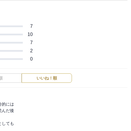
7
10
7
2
0
順
いいね！順
的には

んだ後

しても
