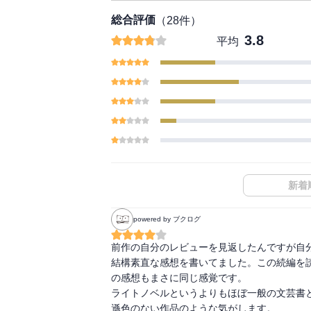
総合評価
（
28
件）
3.8
平均
新着
powered by ブクログ
前作の自分のレビューを見返したんですが自分
結構素直な感想を書いてました。この続編を読
の感想もまさに同じ感覚です。

ライトノベルというよりもほぼ一般の文芸書と
遜色のない作品のような気がします。
