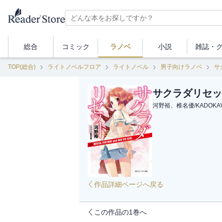
総合
コミック
ラノベ
小説
雑誌・
TOP(総合)
ライトノベルフロア
ライトノベル
男子向けラノベ
サ
サクラダリセット２ 
河野裕、椎名優
/
KADOKA
作品詳細ページへ戻る
この作品の1巻へ