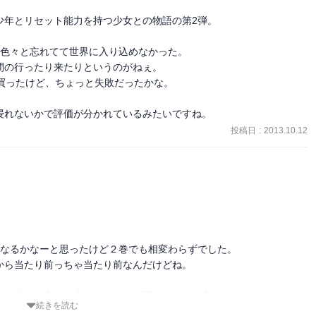
年とリセット能力を持つ少女との物語の第2弾。

色々と忘れてて世界に入り込めなかった。

の行ったり来たりというのがねぇ。

買ったけど、ちょっと失敗だったかな。

浸れないかで評価が分かれているみたいですね。
投稿日
:
2013.10.12
なるかなーと思ったけど２巻でも相変わらずでした。

ら当たり前っちゃ当たり前なんだけどね。

のは「おぉ良く出来てるなぁ」と思うしそこは良いんだけど、やっぱ
続きを読む