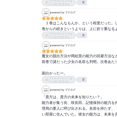
ブクログレビューは
0
だから何が起ころうが「ふーん、ああそう」み
いいねできません
powered by ブクログ
主人公のケイとヒロインの春崎のどちらも冷静
ケイに至ってはあとがきで著者自身が「何を
　１巻はこんなもんか、という程度だった。
るからね。それってどーなのよ（笑）

巻からの続きというよりは、上に折り重なる
とにかく感情移入出来ないんだな。それが自分
ブクログレビューは
0
いいねできません
話としては１巻よりは面白かったと思うけど、
powered by ブクログ
残りも読まなきゃ（使命感）
魔女の脱出方法や岡絵里の能力の回避方法など
前巻で謎だった少女の名前も判明。次巻あたり
面白かったー。
ブクログレビューは
0
いいねできません
powered by ブクログ
「貴方は、貴方の未来を知りたい？」

能力者が集う街、咲良田。記憶保持の能力を
理局の要人に呼び出される。名前を持たず、
い部屋に住んでいた。彼女の能力は、未来を