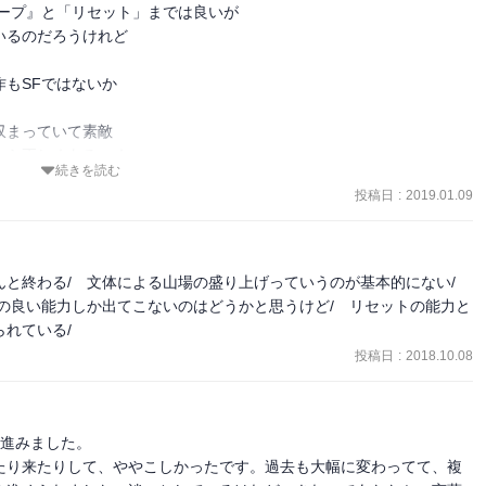
ープ』と「リセット」までは良いが

るのだろうけれど

み合わせの複雑さと、会話の内容を昔とかぶせていたりして混乱する
納得のいくものであると思う。

もSFではないか

中して読めたかも。
まっていて素敵

ら正しくあるべく

続きを読む
投稿日
:
2019.01.09
来を読んでも



しれない」



と終わる/　文体による山場の盛り上げっていうのが基本的にない/　
の良い能力しか出てこないのはどうかと思うけど/　リセットの能力と
れている/　
投稿日
:
2018.10.08
進みました。

たり来たりして、ややこしかったです。過去も大幅に変わってて、複