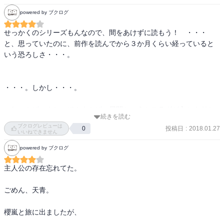
powered by ブクログ
せっかくのシリーズもんなので、間をあけずに読もう！　・・・
と、思っていたのに、前作を読んでから３か月くらい経っていると
いう恐ろしさ・・・。

・・・。しかし・・・。

これ、やばいよね。ほんまやばい展開というかフラグが立ちすぎや
続きを読む
ろう。

ブクログレビューは
投稿日
:
2018.01.27
0
エピローグでどう見ても黒幕気味なのは苑遊・・・やんね、これは
いいねできません
どう見ても・・・。

powered by ブクログ
えーーー、もう、これ以上鶏冠を追い込むのやめてあげて！！

主人公の存在忘れてた。

ほんまにかわいそうやから！！

ごめん、天青。

でも、著者はどうも、天青みたいなまっすぐな子は打たれ強く、鶏
冠のようなマジメな人はどんどん追い込んで苛める、みたいなとこ
櫻嵐と旅に出ましたが、

ろがあるよね！？
