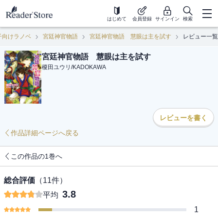
はじめて
会員登録
サインイン
検索
子向けラノベ
宮廷神官物語
宮廷神官物語 慧眼は主を試す
レビュー一覧
宮廷神官物語 慧眼は主を試す
榎田ユウリ
/
KADOKAWA
レビューを書く
作品詳細ページへ戻る
この作品の1巻へ
総合評価
（
11
件）
3.8
平均
1