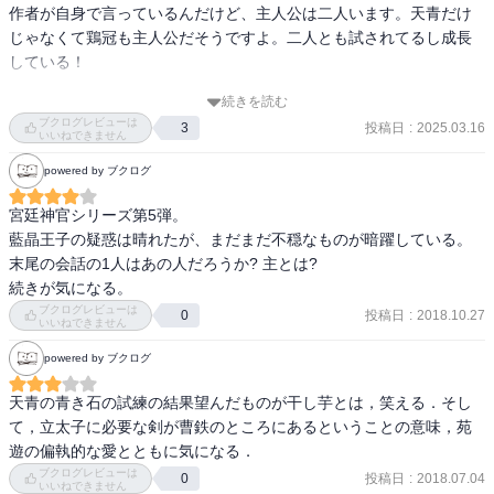
作者が自身で言っているんだけど、主人公は二人います。天青だけ
じゃなくて鶏冠も主人公だそうですよ。二人とも試されてるし成長
している！

続きを読む
そして、まさかのあの人が怪しい…「裏切らないでくれよ、頼むか
ブクログレビューは
投稿日
:
2025.03.16
3
ら！」と言っても仕方ないことが胸をよぎる！
いいねできません
powered by ブクログ
宮廷神官シリーズ第5弾。

藍晶王子の疑惑は晴れたが、まだまだ不穏なものが暗躍している。

末尾の会話の1人はあの人だろうか? 主とは?

続きが気になる。
ブクログレビューは
投稿日
:
2018.10.27
0
いいねできません
powered by ブクログ
天青の青き石の試練の結果望んだものが干し芋とは，笑える．そし
て，立太子に必要な剣が曹鉄のところにあるということの意味，苑
遊の偏執的な愛とともに気になる．
ブクログレビューは
投稿日
:
2018.07.04
0
いいねできません