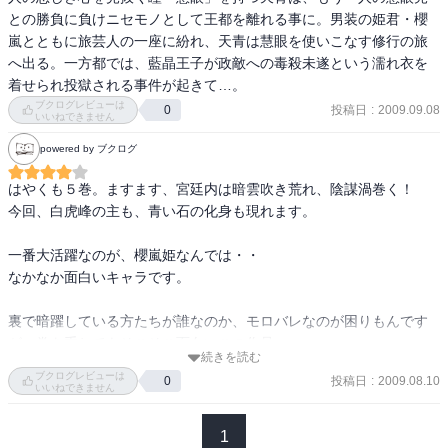
との勝負に負けニセモノとして王都を離れる事に。男装の姫君・櫻
嵐とともに旅芸人の一座に紛れ、天青は慧眼を使いこなす修行の旅
へ出る。一方都では、藍晶王子が政敵への毒殺未遂という濡れ衣を
着せられ投獄される事件が起きて…。
ブクログレビューは
投稿日
:
2009.09.08
0
いいねできません
powered by ブクログ
はやくも５巻。ますます、宮廷内は暗雲吹き荒れ、陰謀渦巻く！ 

今回、白虎峰の主も、青い石の化身も現れます。 

一番大活躍なのが、櫻嵐姫なんでは・・ 

なかなか面白いキャラです。 

裏で暗躍している方たちが誰なのか、モロバレなのが困りもんです
が、巻を重ねてもそこそこ面白いこの作品。 

続きを読む
ブクログレビューは
投稿日
:
2009.08.10
0
次巻も期待☆
いいねできません
1