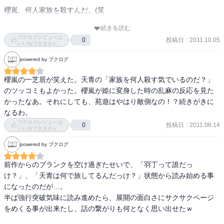
しかも苛め方が本気やねん・・・。

櫻嵐、何人家族を殺すんだ。(笑

大丈夫かな・・・。私、これ以上鶏冠が追い込まれていくのを読め
続きを読む
この時は天青とシンクロしました。

ブクログレビューは
るかな・・・。

投稿日
:
2011.10.05
0
いいねできません
若い子向けの本なんやし、そんなに闇を深くしなくてもエエや
とかって笑ってたら王子捕まったし。

powered by ブクログ
ん・・・！　ややご都合主義なまとめ方でも大丈夫よ、特に著者の
場合は！！！

天青たちがタイミングよく表れたのはご都合主義だからいいとし
櫻嵐の一芝居が笑えた。天青の「家族を何人殺す気でいるのだ？」
て、

のツッコミもよかった。櫻嵐が姫に変身した時の乱麻の反応を見た
怖い怖いもう～・・・。

かったなあ。それにしても、苑遊はやはり敵側なの！？続きがきに
賢母さまやっぱりいい人だろ。

なるわ。
ほんで、次に追い込まれるのを見たくないのが、曹鉄な・・・。こ
ブクログレビューは
投稿日
:
2011.06.14
0
の人も、かなり打たれ弱そう・・・。

いいねできません
でも、今回持ち帰ったあの剣が

powered by ブクログ
苑遊（たぶん）と黒い会話をしてるのは誰なんやろう。

曹鉄を巻き込んで事件起こすんだろうな。
胆某っていう大神官か！？　わー、どっちにしろ、鶏冠を追い込む
前作からのブランクを空け過ぎたせいで、「羽丁って誰だっ
のはやめてあげて・・・！

け？」、「天青は何で旅してるんだっけ？」状態から読み始める事
万が一虞恩賢母やったら・・・。これはこれで曹鉄が・・・。

になったのだが…。

半ば強行突破気味に読み進めたら、展開の面白さにサクサクページ
そこばっかり気にしてるけど(笑)、ストーリーは相変わらず面白いで
をめくる事が出来たし、話の繋がりも何となく思い出せたｗ

す。
