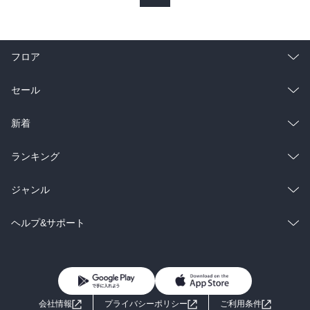
フロア
総合
コミック
セール
ラノベ
小説
総合
コミック
新着
雑誌・グラビア
ビジネス・実用
ラノベ
小説
総合
コミック
ランキング
BL・TL
雑誌・グラビア
ビジネス・実用
ラノベ
小説
総合
コミック
ジャンル
BL・TL
雑誌・グラビア
ビジネス・実用
ラノベ
小説
コミック
男性コミック
ヘルプ&サポート
BL・TL
雑誌・グラビア
ビジネス・実用
女性コミック
コミック誌
初めての方へ
ヘルプ
BL・TL
ライトノベル
男子向けラノベ
よくあるご質問
お問い合わせ
会社情報
プライバシーポリシー
ご利用条件