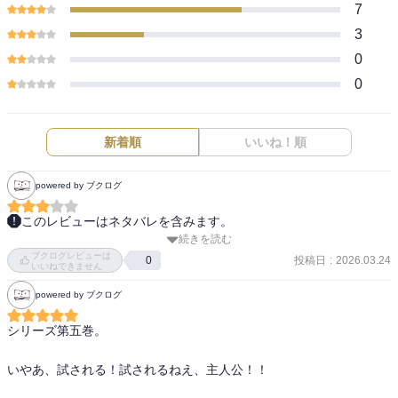
7
3
0
0
新着順
いいね！順
powered by ブクログ
このレビューはネタバレを含みます。
続きを読む
慧眼児として青き目に認められた天青は王子の殺人未遂の嫌疑を晴
ブクログレビューは
らしに向かうが。羽テの解放が案外あっさりしていて、そんなんで
投稿日
:
2026.03.24
0
いいねできません
いいの？という感じ。結局、裏切り者は苑遊なんでしょうか？鶏冠
powered by ブクログ
の親しい人なんてそういないし、消去法で彼が一番怪しい気が。ど
うでもいいけど、「十二国記」「彩雲国物語」同様、キャラの漢字
シリーズ第五巻。

が難しくて読み方をすぐに忘れてしまってジレンマ。もうしつこい
くらいに読み仮名をふってほしいと思うのは私だけなのか。みんな
いやあ、試される！試されるねえ、主人公！！

覚えるのか。中華系ファンタジーはキャラ名がかっこいい反面、読
み方が難しいです。