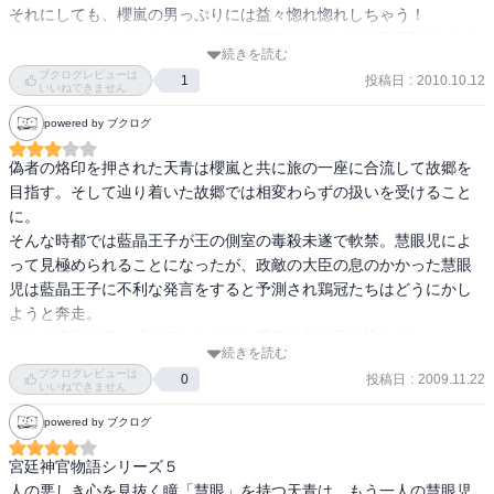
今回は天青が修行に出るということで、ハシバミの村へ戻ったた
それにしても、櫻嵐の男っぷりには益々惚れ惚れしちゃう！

め、前作、前々作のような、政治的ドロドロ話ではなかったのもよ
姫としては“それでいいのかッ！？”状態だけど、お転婆程度じゃない
かった。

続きを読む
ところがむしろ潔い気が（笑）。

ブクログレビューは
投稿日
:
2010.10.12
1
ラストの密談（？）は、あの二人を想像させて嫌なのだが、想像通
いいねできません
鶏冠と曹鉄のコンビがナナメに読めるのはわかりかけてきたけれ
りだとするとあまりにも安易な気もするし…。

powered by ブクログ
ど、藍晶王子と赤烏もよいです・・・。

続きが気になる(-"-;)
って、藍晶王子って女性やっけ、男性やっけ・・・？

偽者の烙印を押された天青は櫻嵐と共に旅の一座に合流して故郷を
藍晶王子といい櫻嵐といい、ややこしいねん(笑)。

目指す。そして辿り着いた故郷では相変わらずの扱いを受けること
に。

(2017.05.16)
そんな時都では藍晶王子が王の側室の毒殺未遂で軟禁。慧眼児によ
って見極められることになったが、政敵の大臣の息のかかった慧眼
児は藍晶王子に不利な発言をすると予測され鶏冠たちはどうにかし
ようと奔走。

そして審判の日。「修行」を終えた天青は都に乗り込んで・・・・
続きを読む
ブクログレビューは
投稿日
:
2009.11.22
0
いいねできません
powered by ブクログ
宮廷神官物語シリーズ５

人の悪しき心を見抜く瞳「慧眼」を持つ天青は、もう一人の慧眼児