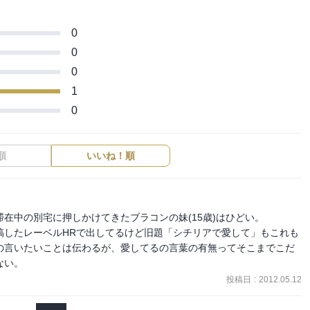
0
0
0
1
0
順
いいね！順
在中の別宅に押しかけてきたブラコンの妹(15歳)はひどい。

稿したレーベルHRで出してるけど旧題「シチリアで愛して」もこれも
の言いたいことは伝わるが、愛してるの言葉の有無ってそこまでこだ
ない。
投稿日
:
2012.05.12