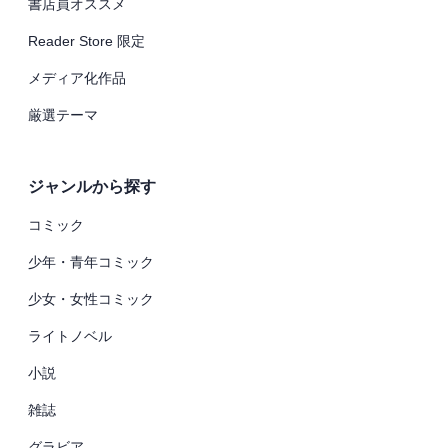
書店員オススメ
Reader Store 限定
メディア化作品
厳選テーマ
ジャンルから探す
コミック
少年・青年コミック
少女・女性コミック
ライトノベル
小説
雑誌
グラビア