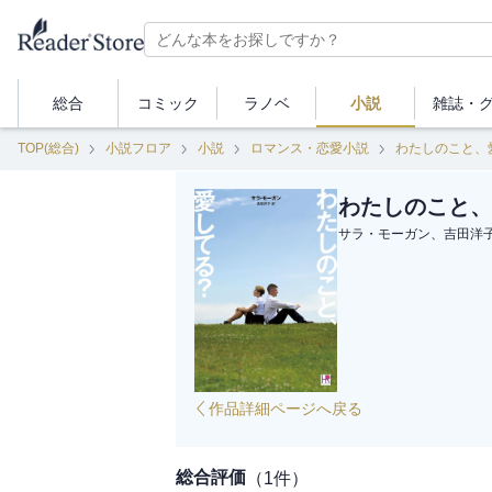
総合
コミック
ラノベ
小説
雑誌・
TOP(総合)
小説フロア
小説
ロマンス・恋愛小説
わたしのこと、
わたしのこと、
サラ・モーガン、吉田洋
作品詳細ページへ戻る
総合評価
（
1
件）