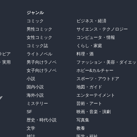
ジャンル
コミック
ビジネス・経済
男性コミック
サイエンス・テクノロジー
女性コミック
コンピュータ・情報
コミック誌
くらし・家庭
ラビア
ライトノベル
料理・酒
・実用
男子向けラノベ
ファッション・美容・ダイエッ
女子向けラノベ
ホビー&カルチャー
小説
スポーツ・アウトドア
国内小説
地図・ガイド
海外小説
エンターテイメント
グ
ミステリー
芸術・アート
SF
映画・音楽・演劇
歴史・時代小説
写真集
文学
教養
雑誌
医学・福祉