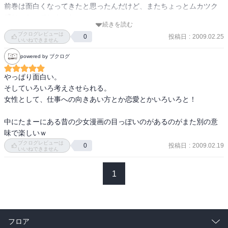
前巻は面白くなってきたと思ったんだけど、またちょっとムカツク
感じになってしまった。

続きを読む
ブクログレビューは
投稿日
:
2009.02.25
0
それでもやっぱり、ミキ様はカッコよかったし、

いいねできません
続きが気になるのはさすがは槇村氏。
powered by ブクログ
やっぱり面白い。

そしていろいろ考えさせられる。

女性として、仕事への向きあい方とか恋愛とかいろいろと！

中にたまーにある昔の少女漫画の目っぽいのがあるのがまた別の意
味で楽しいｗ
ブクログレビューは
投稿日
:
2009.02.19
0
いいねできません
1
フロア