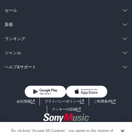
総合
コミック
セール
ラノベ
小説
総合
コミック
新着
雑誌・グラビア
ビジネス・実用
ラノベ
小説
総合
コミック
ランキング
BL・TL
雑誌・グラビア
ビジネス・実用
ラノベ
小説
総合
コミック
ジャンル
BL・TL
雑誌・グラビア
ビジネス・実用
ラノベ
小説
コミック
男性コミック
ヘルプ&サポート
BL・TL
雑誌・グラビア
ビジネス・実用
女性コミック
コミック誌
初めての方へ
ヘルプ
BL・TL
ライトノベル
男子向けラノベ
よくあるご質問
お問い合わせ
会社情報
プライバシーポリシー
ご利用条件
女子向けラノベ
小説
利用規約
クッキーの詳細
国内小説
海外小説
Copyright 2017 - 2026 Sony Music Entertainment(Japan) Inc.
By clicking “Accept All Cookies”, you agree to the storing of