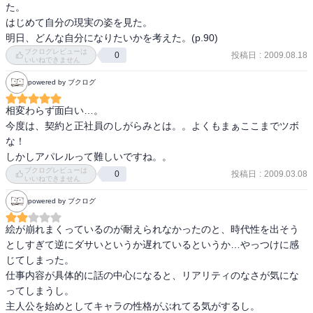
た。

はじめて自分の現実の姿を見た。

明日、どんな自分になりたいかを考えた。(p.90)
ブクログレビューは
投稿日
:
2009.08.18
0
いいねできません
powered by ブクログ
相変わらず面白い…。

今度は、契約と正社員のしがらみとは。。よくもまぁここまでツボ
な！

しかしアパレルって難しいですね。。
ブクログレビューは
投稿日
:
2009.03.08
0
いいねできません
powered by ブクログ
絵が崩れまくっているのが耐えられなかったのと、時代性を出そう
としすぎて逆にダサいというか遅れているというか…やっつけに感
じてしまった。

仕事内容が具体的に話の中心になると、リアリティのなさが気にな
ってしまうし。

主人公を始めとしてキャラの性格がぶれてる気がするし。
