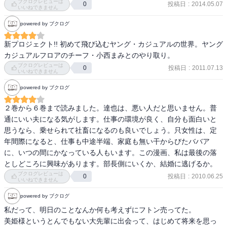
ブクログレビューは
投稿日
:
2014.05.07
0
いいねできません
powered by ブクログ
新プロジェクト!! 初めて飛び込むヤング・カジュアルの世界。ヤング
カジュアルフロアのチーフ・小西まみとのやり取り。
ブクログレビューは
投稿日
:
2011.07.13
0
いいねできません
powered by ブクログ
２巻から６巻まで読みました。達也は、悪い人だと思いません。普
通にいい夫になる気がします。仕事の環境が良く、自分も面白いと
思うなら、乗せられて社畜になるのも良いでしょう。只女性は、定
年間際になると、仕事も中途半端、家庭も無い干からびたババア
に、いつの間にかなっている人もいます。この漫画、私は最後の落
としどころに興味があります。部長側にいくか、結婚に逃げるか。
ブクログレビューは
投稿日
:
2010.06.25
0
いいねできません
powered by ブクログ
私だって、明日のことなんか何も考えずにフトン売ってた。

美姫様というとんでもない大先輩に出会って、はじめて将来を思っ