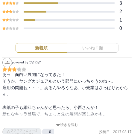
3
2
1
0
新着順
いいね！順
powered by ブクログ
あっ、面白い展開になってきた！

そうか、ヤングカジュアルという部門にいっちゃうのね～。

雇用の問題ね・・・。あるんやろうなあ、小売業はさっぱりわから
ん。

表紙の子も絹江ちゃんかと思ったら、小西さんか！

新たなキャラ登場で、ちょっと先の展開が楽しみかも。

続きを読む
終わり方もよかったし、さっそく続きを読もうー。

ブクログレビューは
投稿日
:
2017.08.17
0
私、凌さんが好きよね。

いいねできません