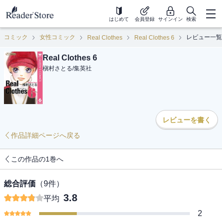
はじめて
会員登録
サインイン
検索
コミック
女性コミック
レビュー一覧
Real Clothes
Real Clothes 6
Real Clothes 6
槇村さとる
/
集英社
レビューを書く
作品詳細ページへ戻る
この作品の1巻へ
総合評価
（
9
件）
3.8
平均
2