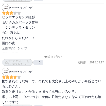
こういう自分をしっかり持ったタイプというか、曲げないタイプ、
powered by ブクログ
好きやわ。

ヒッポエッセンス撮影

(2017.04.02)
若い子カムバーック作戦

→シンデレラ・タウン

YC小西まみ

だれかになりたい！！

雷雨の夜

全館展開Tシャツ

田渕の失恋

続きを読む
保健室での乱闘
ブクログレビューは
投稿日
:
2015.09.17
0
いいねできません
powered by ブクログ
忙殺されそうな毎日で、それでも大変さ以上のやりがいを感じてい
る天野さん。

派遣と正社員、とか働く立場って本当にいろいろ。

厳しい上司に「いつのまにか俺の片腕だよな」なんて言われたら嬉
しいですね！