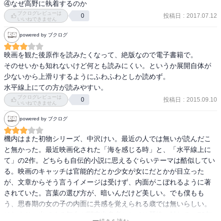
④なぜ高野に執着するのか
ブクログレビューは
投稿日
:
2017.07.12
0
いいねできません
powered by ブクログ
映画を観た後原作を読みたくなって、絶版なので電子書籍で。

そのせいかも知れないけど何とも読みにくい。というか展開自体が
少ないから上滑りするようにふわふわとしか読めず。

水平線上にての方が読みやすい。
ブクログレビューは
投稿日
:
2015.09.10
0
いいねできません
powered by ブクログ
機内はまた初物シリーズ、中沢けい。最近の人では無いが読んだこ
と無かった。最近映画化された「海を感じる時」と、「水平線上に
て」の2作。どちらも自伝的小説に思えるぐらいテーマは酷似してい
る。映画のキャッチは官能的だとか少女が女にだとかが目立った
が、文章からそう言うイメージは受けず、内面がこぼれるように著
されていた。言葉の選び方が、暗いんだけど美しい。でも僕もも
う、思春期の女の子の内面に共感を覚えられる歳では無いらしい。

それより、出てくる舞台が関東出身者としては琴線に触れる。70年