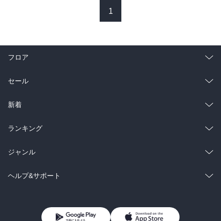
後ろめたさというものはそう簡単に変化するものではないように感
1
じました。

私的に印象深かったのは、主人公がキスをしてから高野にした告
白。心の底から好きで口から出た言葉では

なく、“世間一般の常識からそうしたにすぎない”というものです。身
フロア
体の関係に、恋愛感情という意味をつけると

道徳性が増すということが不思議に思えました。

総合
コミック
セール
(2003年12月6日)
ラノベ
小説
総合
コミック
新着
雑誌・グラビア
ビジネス・実用
ラノベ
小説
総合
コミック
ランキング
BL・TL
雑誌・グラビア
ビジネス・実用
ラノベ
小説
総合
コミック
ジャンル
BL・TL
雑誌・グラビア
ビジネス・実用
ラノベ
小説
コミック
男性コミック
ヘルプ&サポート
BL・TL
雑誌・グラビア
ビジネス・実用
女性コミック
コミック誌
初めての方へ
ヘルプ
BL・TL
ライトノベル
男子向けラノベ