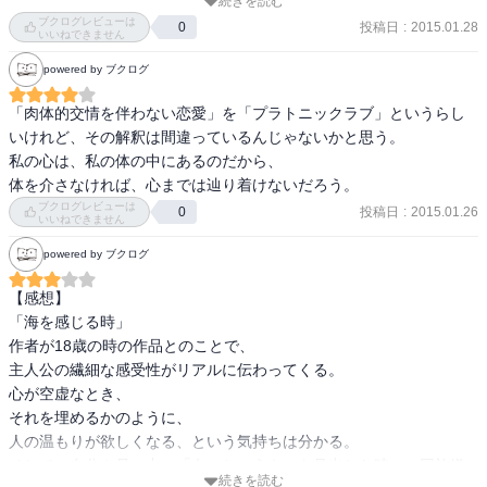
続きを読む
代後半から80年代の南房総、金沢八景、伊豆下田。どこも子供の頃
ブクログレビューは
投稿日
:
2015.01.28
0
の想い出に出てくる場所。主人公が男と出かける初めての旅先が笠
いいねできません
岡というのも何の偶然か。東京で出てくるのも明大前、笹塚、駿河
powered by ブクログ
台と、何となく関わりの有った場所。主人公が駿河台からお茶の水
橋を渡り、後楽園、本郷のあたりを歩いて茗荷谷の下宿に帰るくだ
「肉体的交情を伴わない恋愛」を「プラトニックラブ」というらし
りは、風景が思い出されるようである。その時代にそこに住んでい
いけれど、その解釈は間違っているんじゃないかと思う。

たわけでもないのに。
私の心は、私の体の中にあるのだから、

体を介さなければ、心までは辿り着けないだろう。
ブクログレビューは
投稿日
:
2015.01.26
0
いいねできません
powered by ブクログ
【感想】

「海を感じる時」

作者が18歳の時の作品とのことで、

主人公の繊細な感受性がリアルに伝わってくる。

心が空虚なとき、

それを埋めるかのように、

人の温もりが欲しくなる、という気持ちは分かる。

そして、自分や母の中に「女」というものを見出した時の、同族嫌
続きを読む