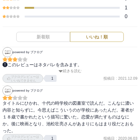
1
0
新着順
いいね！順
powered by ブクログ
このレビューはネタバレを含みます。
続きを読む
『海を感じる時』 一回目(2021/12/09)

ブクログレビューは
投稿日
:
2021.12.09
1
いいねできません
くだらないことをしたことがないからわからない

powered by ブクログ
という母の言葉は先に死んでしまった父への憎しみや愛が行く先が
ないがゆえに、証明ができないがゆえにどす黒いものになってしま
タイトルにひかれ、十代の時学校の図書室で読んだ。こんなに濃い
った、そこから生まれた言葉に思えた。自分の言葉で自分を正し、
内容と知らずに。今思えばこういうのが学校にあったんだ。著者が
証明し、守ろうとしているように捉えた。

１８歳で書かれたという描写に驚いた。恋愛が満たすものはなに
自分の純潔さは娘にも求めるものとなる。なんたってあの人と自分
か。後に映画となり、池松壮亮さんがあまりにもはまり役だとおも
の子供であり、何より娘の不出来は自分にも影響があるから。

った。
ブクログレビューは
投稿日
:
2020.06.03
1