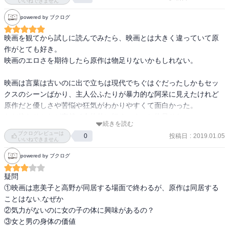
父が死んでから起こった親族とのいざこざで父に対する生前の愛は
いいねできません
濁ったのだと思う。恨んでも何処にも吐口がないならそれはその血
powered by ブクログ
を持つ娘に行くのだろう。

もう死んでしまった人に対し愛情があったかも分からない。先に死
映画を観てから試しに読んでみたら、映画とは大きく違っていて原
にやがってって気持ちだって湧いてくる。自分で自分を守ることが
作がとても好き。

正当にできない女ゆえの抵抗に苦しさを覚えた。強く、世間的に正
映画のエロさを期待したら原作は物足りないかもしれない。

しいとされるルートを辿るには難しいことが多い。

固執し続けるのはとても気持ちが悪いが分からなくもないから痛々
映画は言葉は古いのに出で立ちは現代でちぐはぐだったしかもセッ
しく思う。

クスのシーンばかり、主人公ふたりが暴力的な阿呆に見えたけれど
原作だと優しさや苦悩や狂気がわかりやすくて面白かった。

ただ終わりかたが突然で全体的に短く、すこし物足りない。

続きを読む
ブクログレビューは
投稿日
:
2019.01.05
0
しかしどうして原作の良さである繊細さを映画にしなかったんだろ
いいねできません
う〜なぜ官能的な映画にしたんだろうと悔やまれる。
powered by ブクログ
疑問

①映画は恵美子と高野が同居する場面で終わるが、原作は同居する
ことはない.なぜか

②気力がないのに女の子の体に興味があるの？

③女と男の身体の価値
