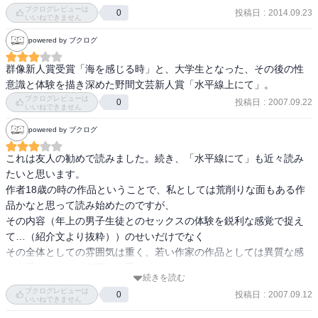
悪的な話も分かる。

ブクログレビューは
投稿日
:
2014.09.23
0
そのドロドロとした部分が「生理の血」で表現されているという、
いいねできません
生臭さ。

powered by ブクログ
なんだか、言葉に出来ない自然さと不自然さ。

群像新人賞受賞「海を感じる時」と、大学生となった、その後の性
自分に娘が出来た時、

娘のために

ブクログレビューは
投稿日
:
2007.09.22
0
いいねできません
自分はそういった女性的な部分をどうコントロールしたらよいの
か。

powered by ブクログ
一度、しっかり考えなければと思った。

これは友人の勧めで読みました。続き、「水平線にて」も近々読み
たいと思います。

「水平線上にて」

作者18歳の時の作品ということで、私としては荒削りな面もある作
自分も理屈っぽいので、

品かなと思って読み始めたのですが、

主人公の「性欲を純粋なもの」と捉え、

その内容（年上の男子生徒とのセックスの体験を鋭利な感覚で捉え
行為を共有したものに対し

て…（紹介文より抜粋））のせいだけでなく

その概念を共感して欲しい、

その全体としての雰囲気は重く、若い作家の作品としては異質な感
という考え方は理解できるように思う。

じを受けました。表現は上手いです。

続きを読む
その感情が、恋愛とは異なるものである

ブクログレビューは
投稿日
:
2007.09.12
0
ということもよく分かる。

そしてだいぶ前の作品ですが、その古さを感じません。人間関係の
いいねできません
ただ、全体的に纏まりと主張がない話だった。
重さというもの、「血」というものが持つ
