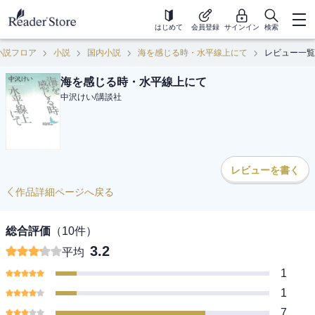
はじめて
会員登録
サインイン
検索
小説フロア
小説
国内小説
海を感じる時・水平線上にて
レビュー一覧
海を感じる時・水平線上にて
中沢けい
/
講談社
レビューを書く
作品詳細ページへ戻る
総合評価
（
10
件）
3.2
平均
1
1
7