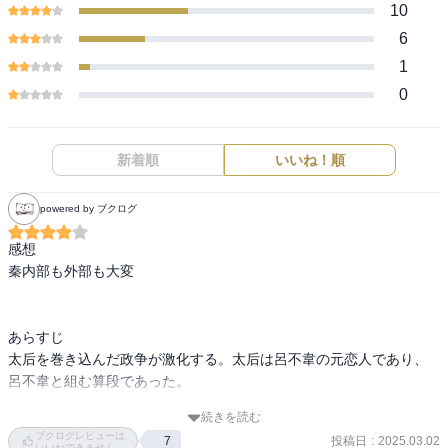
10
6
1
0
新着順
いいね！順
powered by ブクログ
感想

秦内部も外部も大変

あらすじ

太后を巻き込んだ政争が激化する。太后は呂不韋の元恋人であり、
呂不韋と組む算段であった。

続きを読む
一方、魏との戦いでは王賁が自前の井闌車を持ち出し、楽華隊が出
ブクログレビューは
投稿日
:
2025.03.02
7
し抜いて城を落とす。

いいねできません