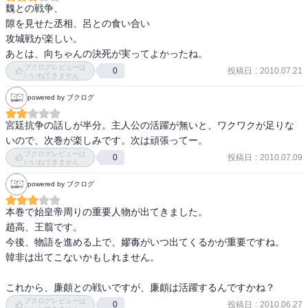
魏との戦争、

隙を見せた丞相、呂との食い合い

攻城戦が楽しい。

あとは、向ちゃんの決死が実ってよかったね。
ブクログレビューは
投稿日
:
2010.07.21
0
いいねできません
powered by ブクログ
宮廷抗争の話しが半分。主人公の活躍が無いと、ワクワクが足りな
いので、次巻が楽しみです。次は頑張ってー。
ブクログレビューは
投稿日
:
2010.07.09
0
いいねできません
powered by ブクログ
本巻で始皇帝周りの重要人物が出てきました。

趙高、王翦です。

今後、物語を進める上で、嫪毐がいつ出てくるかが重要ですね。

韓非は出てこないかもしれません。

これから、廉頗との戦いですが、廉頗は活躍するんですかね？
ブクログレビューは
投稿日
:
2010.06.27
0