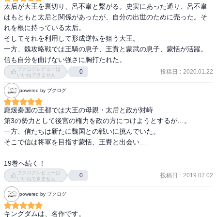
そして歴史上のエピソードで伝わっている通り＆キャラの雰囲気通
太后が大王を裏切り、呂不韋と繋がる。史実にあった通り、呂不韋
り、ひたすらエロスの人っぽい。声でかすぎるしｗ

はもともと太后と関係があったが、自分の出世のために売った。そ
れを根に持っている太后。

そして重大な事実を知ってしまった宮女・向ちゃんピンチでしたが
そしてそれを利用して形成逆転を狙う大王。

親友・陽ちゃんのファインプレーによって政が動いてくれて助かっ
一方、魏攻略戦では王騎の息子、王賁と蒙武の息子、蒙恬が活躍。
た！よかった(^^)

信も自分を曲げない強さに胸打たれた。
ブクログレビューは
投稿日
:
2020.01.22
0
敵国の民間人を蹂躙するというのは戦争では常ですが、それに怒っ
いいねできません
てくれた信、かっこいいな★
powered by ブクログ
龐煖秦国の王都では大王の母親・太后と政が対峙

第3の勢力として後宮の権力を政の方につけようとするが…。

一方、信たちは新たに魏国との戦いに挑んでいた。

そこで信は将軍を目指す蒙恬、王賚と出会い…

19巻へ続く！
ブクログレビューは
投稿日
:
2019.07.02
0
いいねできません
powered by ブクログ
キングダムは、名作です。
