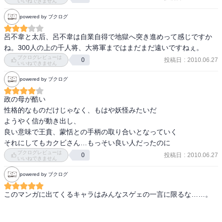
いいねできません
powered by ブクログ
呂不韋と太后、呂不韋は自業自得で地獄へ突き進めって感じですか
ね。300人の上の千人将、大将軍まではまだまだ遠いですねぇ。
ブクログレビューは
投稿日
:
2010.06.27
0
いいねできません
powered by ブクログ
政の母が酷い

性格的なものだけじゃなく、もはや妖怪みたいだ

ようやく信が動き出し、

良い意味で王賁、蒙恬との手柄の取り合いとなっていく

それにしてもカクビさん…もっそい良い人だったのに
ブクログレビューは
投稿日
:
2010.06.27
0
いいねできません
powered by ブクログ
このマンガに出てくるキャラはみんなスゲェの一言に限るな……。
