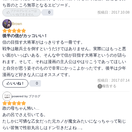
ち首のところ無罪となるエピソード。
ブクログレビューは
投稿日
:
2017.10.08
0
いいねできません
Brown
後半の信がカッコいい！
信の目指す大将軍がはっきりする一冊です。

戦争は敵兵士を倒すというだけではありません。実際にはもっと悪
い面がいっぱいある、そんな中で信が目指す大将軍というのが語ら
れます。そして、それは漫画の主人公はやはりこうであってほしい
と自分が思う姿そのもので非常にかっこよかったです。後半は少年
漫画など好きな人にはオススメです。
投稿日
:
2017.07.14
いいね！
0
報告する
powered by ブクログ
政の母ちゃん怖い…

あの呂でさえ引いてる。

たしかに可憐な乙女だった元カノが魔女みたいになっちゃって恥じ
らい皆無で性欲丸出しはドン引きだよね…。
