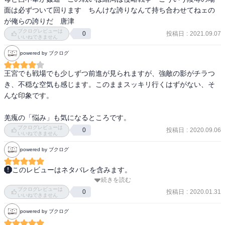
信を止める蒙恬も好きだが、

絶対にやってはいけないことを

面は必ずついて回ります　ちんけな誇りなんて持ち合わせてねェの
外道は外道だと切り捨てる信の熱さも好きだ。

やらせてはいけない
が俺らの誇りだ　唐津
王賁の言っていることも正しい。

ブクログレビューは
投稿日
:
2021.09.07
0
このそれぞれ違う三者が並び立つ日が来れば

いいねできません
面白いと思ってしまう。
powered by ブクログ
王宮でも戦場でも少しずつ前進が見られますが、強敵の影がチラつ
き、不穏な空気も感じます。このままスッキリ行くはずがない、そ
んな印象です。

羌瘣の「悩み」も気になるところです。
ブクログレビューは
投稿日
:
2020.09.06
0
いいねできません
powered by ブクログ
このレビューはネタバレを含みます。
続きを読む
ついに登場した新キャラ・太后様（政母）が表紙だったんですね。
ブクログレビューは
コミックレンタルのマンガにはカバーがないのでブクログの画像で
投稿日
:
2020.01.31
0
いいねできません
初めて知りました。

powered by ブクログ