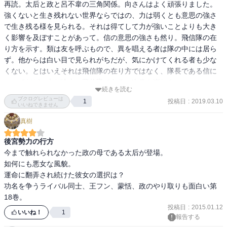
再読。太后と政と呂不韋の三角関係。向さんはよく頑張りました。
強くないと生き残れない世界ならではの、力は弱くとも意思の強さ
で生き残る様を見られる。それは得てして力が強いことよりも大き
く影響を及ぼすことがあって。信の意思の強さも然り。飛信隊の在
り方を示す。類は友を呼ぶもので、異を唱える者は隊の中には居ら
ず。他からは白い目で見られがちだが、気にかけてくれる者も少な
くない。とはいえそれは飛信隊の在り方ではなく、隊長である信に
ついてだが。未だ途上の飛信隊である。次巻も楽しみ。
続きを読む
ブクログレビューは
投稿日
:
2019.03.10
1
いいねできません
真樹
後宮勢力の行方
今まで触れられなかった政の母である太后が登場。

如何にも悪女な風貌。

運命に翻弄され続けた彼女の選択は？

功名を争うライバル同士、王フン、蒙恬、政のやり取りも面白い第
18巻。
投稿日
:
2015.01.12
いいね！
1
報告する