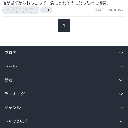
信が城壁からおっこって、袋にされそうになったのに爆笑。
ブクログレビューは
投稿日
:
2010.06.20
0
いいねできません
1
フロア
総合
コミック
セール
ラノベ
小説
総合
コミック
新着
雑誌・グラビア
ビジネス・実用
ラノベ
小説
総合
コミック
ランキング
BL・TL
雑誌・グラビア
ビジネス・実用
ラノベ
小説
総合
コミック
ジャンル
BL・TL
雑誌・グラビア
ビジネス・実用
ラノベ
小説
コミック
男性コミック
ヘルプ&サポート