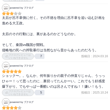
powered by ブクログ
秦に立ちはだかるのは元三大天の廉頗将軍だった。
太后が呂不韋側に付く。その不徳を理由に呂不韋を追い込む計画を
進める大王政。

太后のその行動には、裏があるのかどうなのか。

そして、秦国vs魏国が開戦。

侵略地の民への搾取暴行は当然ながら昔からあったのだろう。
ブクログレビューは
投稿日
:
2024.03.16
7
いいねできません
powered by ブクログ
ショック〜。。なんか、何年振りかの親子の仲直りじゃん、うっっ
ひゃー！って思ったのに…裏切ってたんかーい。これでもう好感度
爆下がり。でもやっぱ一番酷いのは呂さんですね！！嫌い！もう。
ブクログレビューは
投稿日
:
2025.10.24
5
いいねできません
powered by ブクログ