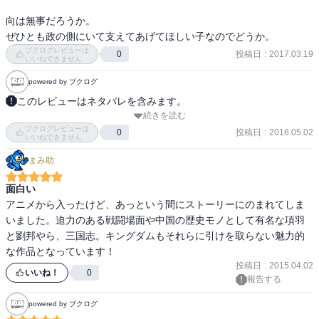
向は無事だろうか。

ぜひとも政の側にいて支えてあげてほしい子なのでどうか。
ブクログレビューは
投稿日
:
2017.03.19
0
いいねできません
powered by ブクログ
このレビューはネタバレを含みます。
続きを読む
凍てつく母子の闇。後宮へ赴き、実母である太后に援助を請うエイ
ブクログレビューは
政。しかし、太后は、エイ政の政敵である丞相・呂不韋と密会
投稿日
:
2016.05.02
0
いいねできません
を…！？王宮、風雲急…！（裏表紙より）

まみ助
本編の新たな敵も気になりますが、巻末の腕相撲大会の行方も気に
面白い
なります笑
アニメから入ったけど、あっという間にストーリーにのまれてしま
いました。迫力のある戦闘場面や中国の歴史モノとして有名な項羽
と劉邦やら、三国志。キングダムもそれらに引けを取らない魅力的
投稿日
:
2015.04.02
いいね！
0
報告する
powered by ブクログ