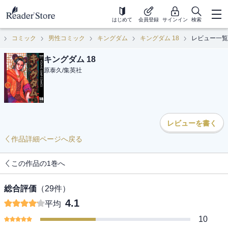
はじめて
会員登録
サインイン
検索
コミック
男性コミック
キングダム
キングダム 18
レビュー一覧
キングダム 18
原泰久
/
集英社
レビューを書く
作品詳細ページへ戻る
この作品の1巻へ
総合評価
（
29
件）
4.1
平均
10