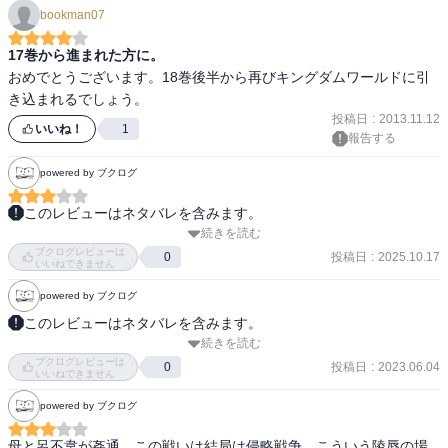
bookman07
17巻から進まれた方に。
おめでとうございます。18巻後半から再びキングダムワールドに引
き込まれるでしょう。
投稿日
:
2013.11.12
いいね！
1
報告する
powered by ブクログ
このレビューはネタバレを含みます。
続きを読む
向ちゃんが悲鳴もあげないどころか

ブクログレビューは
大王様に伝えなければと刺された刀の血を拭い

投稿日
:
2025.10.17
0
いいねできません
なんとか抜け出す懸命さに涙が出る。

powered by ブクログ
そんな彼女を助けたいと伽の順番を入れ替わって

直接政に頼もうとする陽ちゃんもまた健気だ。

このレビューはネタバレを含みます。
続きを読む
何ができるか

ブクログレビューは
政が無理をしていないといえば嘘だが

何を目指すか

投稿日
:
2023.06.04
0
いいねできません
それがどうした、俺達は戦争をやっているんだ

許せることと

powered by ブクログ
と返すのも覚悟が決まっていて惚れ惚れする。

許せないことを

あいつらがやっているからやって良いわけではなく

母と呂不韋が姦通　この戦いは結局は侵略戦争　こういう陵辱の場