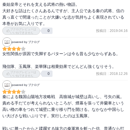
秦始皇帝とそれを支える武将の熱い物語。

大好きな話はたくさんあるんですが、主人公である秦の武将、信の
真っ直ぐで間違ったことが大嫌いな志が気持ちよく表現されている
本巻がお気に入りです。
ブクログレビューは
投稿日
:
2019.04.16
0
いいねできません
powered by ブクログ
女性関係が原因で失脚するパターンは今も昔も少なからずある。

飛信隊、玉鳳隊、楽華隊は相乗効果でどんどん強くなりそう。
ブクログレビューは
投稿日
:
2018.12.26
0
いいねできません
powered by ブクログ
秦による魏国山陽地方攻略戦　高狼城が城壁は高いし、弓矢の嵐。
責める手だてが考えられないところが、煙幕を張って井蘭車という
高い櫓の車をつれて城壁に乗り移り門を開ける。なかなか中国らし
い大げさな戦いぶりです。実行したのは玉鳳隊。

戦いに勝ったからと蹂躙する味方の秦軍将を斬った信、普通なら打