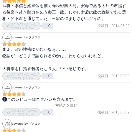
武将・李信と始皇帝を描く春秋戦国大河。実母である太后の君臨す
る後宮へ赴き助力を乞う秦王・政。しかし太后は政の政敵である丞
相・呂不韋と通じていた…王家の悍ましさがエグイの。
ブクログレビューは
投稿日
:
2014.06.22
0
いいねできません
powered by ブクログ
まぁ、政の性格ゆがむわなぁ……。

物語が、どこまで語られるのかは、わからないけれど。

大将軍を目指す若者たち３人。いい感じです。
ブクログレビューは
投稿日
:
2013.08.09
0
いいねできません
powered by ブクログ
このレビューはネタバレを含みます。
続きを読む
後宮の陰謀編。太后と呂不韋の姦通は、後々呂不韋の失脚に繋がる
ブクログレビューは
はずなので避けては通れない話題。それを向などのキャラをうまく
投稿日
:
2013.06.09
0
いいねできません
使って膨らませている。

powered by ブクログ
一方の対魏戦では、攻城戦で井蘭車が出てきて王賁（おうほん）や
蒙恬（もうてん）が大活躍。