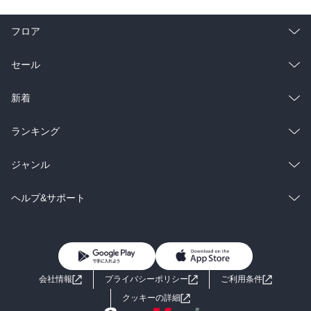
フロア
総合
コミック
セール
ラノベ
小説
総合
コミック
新着
雑誌・グラビア
ビジネス・実用
ラノベ
小説
総合
コミック
ランキング
BL・TL
雑誌・グラビア
ビジネス・実用
ラノベ
小説
総合
コミック
ジャンル
BL・TL
雑誌・グラビア
ビジネス・実用
ラノベ
小説
コミック
男性コミック
ヘルプ&サポート
BL・TL
雑誌・グラビア
ビジネス・実用
女性コミック
コミック誌
初めての方へ
ヘルプ
BL・TL
ライトノベル
男子向けラノベ
よくあるご質問
お問い合わせ
会社情報
プライバシーポリシー
ご利用条件
女子向けラノベ
小説
利用規約
クッキーの詳細