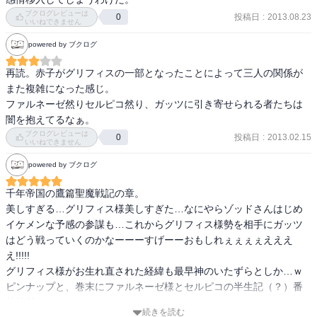
確かに絵なんだけど

ブクログレビューは
投稿日
:
2013.08.23
0
その絵の力。
いいねできません
powered by ブクログ
再読。赤子がグリフィスの一部となったことによって三人の関係が
また複雑になった感じ。

ファルネーゼ然りセルピコ然り、ガッツに引き寄せられる者たちは
闇を抱えてるなぁ。
ブクログレビューは
投稿日
:
2013.02.15
0
いいねできません
powered by ブクログ
千年帝国の鷹篇聖魔戦記の章。

美しすぎる…グリフィス様美しすぎた…なにやらゾッドさんはじめ
イケメンな予感の参謀も…これからグリフィス様勢を相手にガッツ
はどう戦っていくのかなーーーすげーーおもしれぇぇぇぇえええ
え!!!!!

グリフィス様がお生れ直された経緯も最早神のいたずらとしか…ｗ

ピンナップと、巻末にファルネーゼ様とセルピコの半生記（？）番
外編付き。
続きを読む