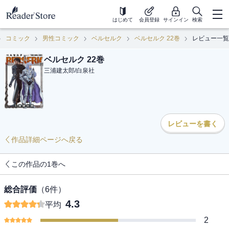
はじめて
会員登録
サインイン
検索
コミック
男性コミック
ベルセルク
ベルセルク 22巻
レビュー一覧
ベルセルク 22巻
三浦建太郎
/
白泉社
レビューを書く
作品詳細ページへ戻る
この作品の1巻へ
総合評価
（
6
件）
4.3
平均
2