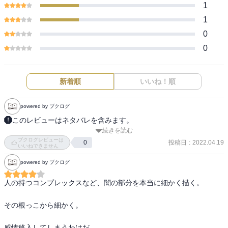
1
1
0
0
新着順
いいね！順
powered by ブクログ
このレビューはネタバレを含みます。
続きを読む
物語が恐ろしい

ブクログレビューは
確かに

投稿日
:
2022.04.19
0
いいねできません
途方もない物語

powered by ブクログ
恐ろしさ、怖さ

進んでいく物語

人の持つコンプレックスなど、闇の部分を本当に細かく描く。

絵の力で

惹き込まれるのに、

その根っこから細かく。

書かれているテキストが不穏

一枚の絵

感情移入してしまうわけだ。