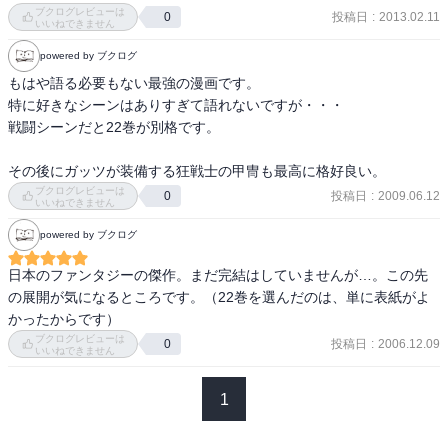
ブクログレビューは
投稿日
:
2013.02.11
0
いいねできません
powered by ブクログ
もはや語る必要もない最強の漫画です。

特に好きなシーンはありすぎて語れないですが・・・

戦闘シーンだと22巻が別格です。

その後にガッツが装備する狂戦士の甲冑も最高に格好良い。
ブクログレビューは
投稿日
:
2009.06.12
0
いいねできません
powered by ブクログ
日本のファンタジーの傑作。まだ完結はしていませんが…。この先
の展開が気になるところです。（22巻を選んだのは、単に表紙がよ
かったからです）
ブクログレビューは
投稿日
:
2006.12.09
0
いいねできません
1