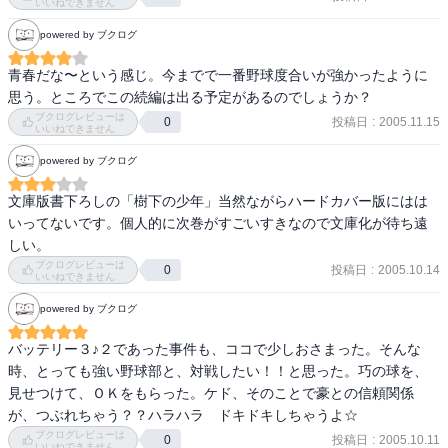
いいねできません
powered by ブクログ
青春だな〜という感じ。今までで一番野球度合いが強かったように
思う。ところでこの続編は出る予定があるのでしょうか？
ブクログレビューは
投稿日
:
2005.11.15
0
いいねできません
powered by ブクログ
文庫版書下ろしの「樹下の少年」当然ながらハードカバー版にはは
いってないです。個人的に次巻がすごいすきなので文庫化が待ち遠
しい。
ブクログレビューは
投稿日
:
2005.10.14
0
いいねできません
powered by ブクログ
バッテリー３♪２であった事件も、ココで少しおさまった。そんな
時、とっても強い野球部と、対戦したい！！と思った。巧の球を、
見せつけて、ＯＫをもらった。ケド、そのことで豪との信頼関係
が、つぶれちゃう？？ハラハラ　ドキドキしちゃうよ☆
ブクログレビューは
投稿日
:
2005.10.11
0
いいねできません