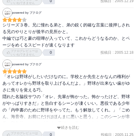
投稿日
:
2005.12.19
0
いいねできません
powered by ブクログ
シリーズ３巻。兄に憧れる弟と、弟の鋭く的確な言葉に後押しされ
る兄のやりとりが後半の見所かと。

中編では巧と豪の喧嘩が入っていて、これからどうなるのか、とペ
ージをめくるスピードが速くなります
ブクログレビューは
投稿日
:
2005.12.18
0
いいねできません
powered by ブクログ
「オレは野球がしたいだけなのに。学校とか先生とかなんの権利が
あってオレから野球を取り上げるんだよ。」野球が出来ない歯がゆ
さに焦りを覚える巧。

隠れた名脇役サワの「オレ、先輩が怖かった。怖かったけど、野球
がやっぱりすきだ」と告白するシーンが凄くいい。悪役である少年
の「内申書のために野球をやってた。もう解放してくれ。」「ごめ
ん、海音寺。お前にだけはほんまに悪いと思う。」このシーンが非
常に印象的。シリーズ上で一番好きな巻かもしれない。
続きを読む
ブクログレビューは
投稿日
:
2005.11.25
0