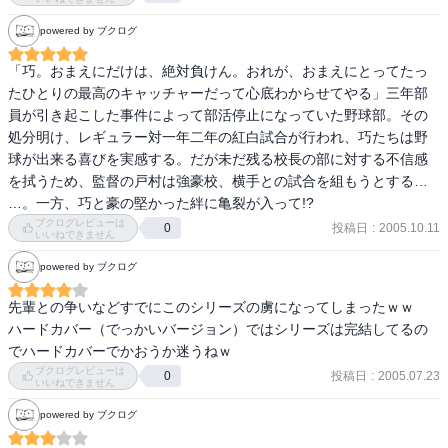
powered by ブクログ
「巧。おまえにだけは、絶対負けん。おれが、おまえにとってたっ
たひとりの最高のキャッチャーだって心底わからせてやる」三年部
員が引き起こした事件によって部活停止になっていた野球部。その
処分明け、レギュラー対一年二年の紅白試合が行われ、巧たちは野
球が出来る喜びを実感する。だが未だ残る校長の部に対する不信感
を拭うため、監督の戸村は強豪校、横手との試合を組もうとする…

…。一方、巧と豪の堅かった絆に亀裂が入って!?
ブクログレビューは
投稿日
:
2005.10.11
0
いいねできません
powered by ブクログ
先輩との争いなどすでにこのシリーズの虜になってしまったｗｗ

ハードカバー（でっかいバージョン）ではシリーズは完結してるの
でハードカバーでかおうか迷うねｗ
ブクログレビューは
投稿日
:
2005.07.23
0
いいねできません
powered by ブクログ