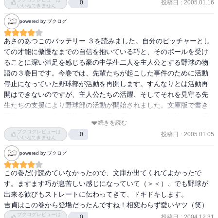
投稿日
:
2005.01.16
0
いいねできません
powered by ブクログ
あさのあつこのバッテリー ３を読みました。自分のピッチャーとし
ての才能に傲慢なまでの自信を抱いている巧と、そのボールを受け
ることに深い満足を感じる豪の中学生二人を主人公とする野球の物
語の３巻目です。今巻では、先輩たちが起こした事件のために活動
停止になっていた野球部が活動を再開します。すんなりとは活動再
開はできないのですが、主人公たちの活躍、そしてそれを見守る先
生たちの支援により野球部の活動が開始されました。文庫版で書き
下ろされたという、青波の目から見た巧のイメージの短編もいい感
続きを読む
じです。
ブクログレビューは
投稿日
:
2005.01.05
0
いいねできません
powered by ブクログ
この巻だけ読めていなかったので、文庫が出てくれてよかったで
す。ますます巧が息苦しい感じになっていて（＞＜）、でも野球が
出来る歓びもストレートに伝わってきて、ドキドキします。

吉貞はこの巻から登場だったんですね！相変わらず愛いヤツ（笑）
ブクログレビューは
投稿日
:
2004.12.31
0