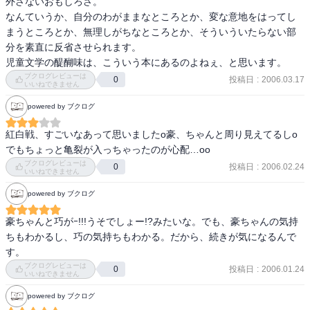
外さないおもしろさ。 

なんていうか、自分のわがままなところとか、変な意地をはってし
まうところとか、無理しがちなところとか、そういういたらない部
分を素直に反省させられます。 

児童文学の醍醐味は、こういう本にあるのよねぇ、と思います。 
ブクログレビューは
投稿日
:
2006.03.17
0
いいねできません
powered by ブクログ
紅白戦、すごいなあって思いましたo豪、ちゃんと周り見えてるしo
でもちょっと亀裂が入っちゃったのが心配…oo
ブクログレビューは
投稿日
:
2006.02.24
0
いいねできません
powered by ブクログ
豪ちゃんと巧がｰ!!!うそでしょー!?みたいな。でも、豪ちゃんの気持
ちもわかるし、巧の気持ちもわかる。だから、続きが気になるんで
す。
ブクログレビューは
投稿日
:
2006.01.24
0
いいねできません
powered by ブクログ