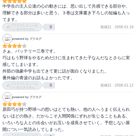
中学生の主人公達の心の動きには、思い出して共感できる部分や、
理解できる部分は多いと思う。３巻は文庫書き下ろしの短編も入っ
てます。
ブクログレビューは
投稿日
:
2006.01.19
0
いいねできません
powered by ブクログ
さぁ、バッテリー三巻です。

巧はもう野球をやるためだけに生まれてきた子なんだなとさらに実
感してしまいます。

外部の強豪中学も出てきて更に話が面白くなりました。

番外編の青波のお話もよかったです。
ブクログレビューは
投稿日
:
2006.01.12
0
いいねできません
powered by ブクログ
原田巧が持つ野球への想いはとても熱い。他の人へうまく伝えられ
ないほどの熱さ。だからこそ人間関係にずれが生じることもある。
いろいろな人との出会いがお互いを成長させていく。予想しない展
開につい一気読みしてしまった。
ブクログレビューは