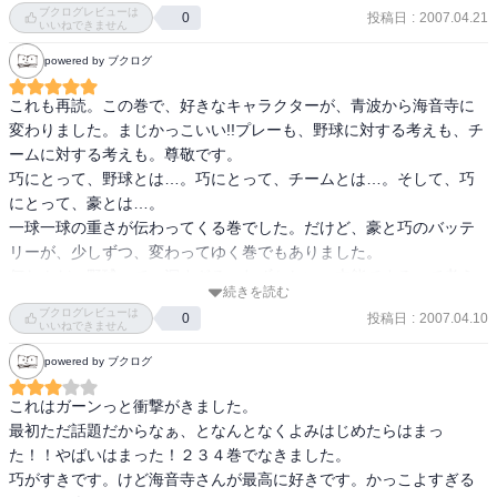
ブクログレビューは
投稿日
:
2007.04.21
0
いいねできません
powered by ブクログ
これも再読。この巻で、好きなキャラクターが、青波から海音寺に
変わりました。まじかっこいい!!プレーも、野球に対する考えも、チ
ームに対する考えも。尊敬です。

巧にとって、野球とは…。巧にとって、チームとは…。そして、巧
にとって、豪とは…。

一球一球の重さが伝わってくる巻でした。だけど、豪と巧のバッテ
リーが、少しずつ、変わってゆく巻でもありました。

何なんだ、野球って。深すぎる。むずかしい。本能でするって考え
続きを読む
が、想像できない。うーん…
ブクログレビューは
投稿日
:
2007.04.10
0
いいねできません
powered by ブクログ
これはガーンっと衝撃がきました。

最初ただ話題だからなぁ、となんとなくよみはじめたらはまっ
た！！やばいはまった！２３４巻でなきました。

巧がすきです。けど海音寺さんが最高に好きです。かっこよすぎる