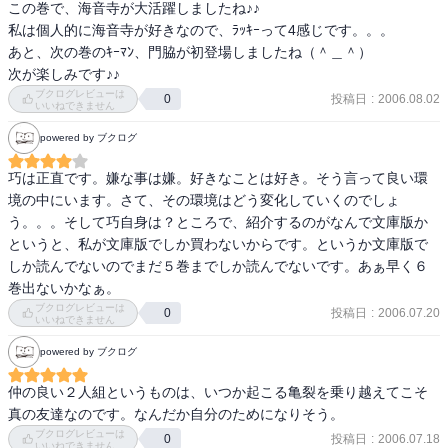
この巻で、海音寺が大活躍しましたね♪♪

私は個人的に海音寺が好きなので、ﾗｯｷｰって4感じです。。。

あと、次の巻のｷｰﾏﾝ、門脇が初登場しましたね（＾＿＾）

次が楽しみです♪♪
ブクログレビューは
投稿日
:
2006.08.02
0
いいねできません
powered by ブクログ
巧は正直です。嫌な事は嫌。好きなことは好き。そう言って良い環
境の中にいます。さて、その環境はどう変化していくのでしょ
う。。。そして巧自身は？ところで、紹介するのがなんで文庫版か
というと、私が文庫版でしか買わないからです。というか文庫版で
しか読んでないのでまだ５巻までしか読んでないです。あぁ早く６
巻出ないかなぁ。
ブクログレビューは
投稿日
:
2006.07.20
0
いいねできません
powered by ブクログ
仲の良い２人組というものは、いつか起こる亀裂を乗り越えてこそ
真の友達なのです。なんだか自分のためになりそう。
ブクログレビューは
投稿日
:
2006.07.18
0
いいねできません