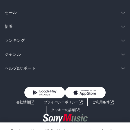
総合
コミック
セール
ラノベ
小説
総合
コミック
新着
雑誌・グラビア
ビジネス・実用
ラノベ
小説
総合
コミック
ランキング
BL・TL
雑誌・グラビア
ビジネス・実用
ラノベ
小説
総合
コミック
ジャンル
BL・TL
雑誌・グラビア
ビジネス・実用
ラノベ
小説
コミック
男性コミック
ヘルプ&サポート
BL・TL
雑誌・グラビア
ビジネス・実用
女性コミック
コミック誌
初めての方へ
ヘルプ
BL・TL
ライトノベル
男子向けラノベ
よくあるご質問
お問い合わせ
会社情報
プライバシーポリシー
ご利用条件
女子向けラノベ
小説
利用規約
クッキーの詳細
国内小説
海外小説
Copyright 2017 - 2026 Sony Music Entertainment(Japan) Inc.