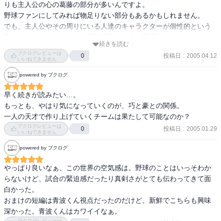
りも主人公の心の葛藤の部分が多いんですよ。

野球ファンにしてみれば物足りない部分もあるかもしれません。

でも、主人公やその周りにいる人達のキャラクターが個性的という
事もあるのか、その人達の言動が読者の心を鷲掴みしているので
続きを読む
す。
ブクログレビューは
投稿日
:
2005.04.12
0
いいねできません
powered by ブクログ
早く続きが読みたい…。

もっとも、やはり気になっていくのが、巧と豪との関係。

一人の天才で作り上げていくチームは果たして可能なのか？
ブクログレビューは
投稿日
:
2005.01.29
0
いいねできません
powered by ブクログ
やっぱり良いなぁ、この世界の空気感は。野球のことはいっそわか
らないけど、試合の緊迫感だったり真剣さがとても伝わってきて面
白かった。

おまけの短編は青波くん視点だったのだけど、新鮮でこちらも興味
深かった。青波くんはカワイイなぁ。
ブクログレビューは