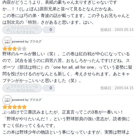
内容がどうこうより、表紙の豪ちゃん太りすぎじゃないです
か…！！(しょぼん)原田兄弟と並べて見るとなんだかなあ。

この巻には巧の弟・青波の話が載ってます。この子もお兄ちゃんと
ブクログレビューは
投稿日
:
2005.05.14
0
いいねできません
powered by ブクログ
野球のルールが難しい（笑）。この巻は紅白戦が中心になっている
ので、試合を追うのに四苦八苦。おもしろかったんですけどね。ス
ポーツ（部活は特に）の「one for all, all for one」っていう姿勢に疑
問を投げかけるのがなんとも新しく、考えさせられます。あとキャ
プテンがかっこいいと思いました（笑）。
ブクログレビューは
投稿日
:
2005.04.15
0
いいねできません
powered by ブクログ
ぶっ続けで三冊読みましたが、正直言ってこの3巻が一番いい！

「野球がやりたいんだ！」という野球部員の強い意志が、読者側に
すごく伝わってくるんです。

この本は野球少年の物語という事になっていますが、実際は野球よ