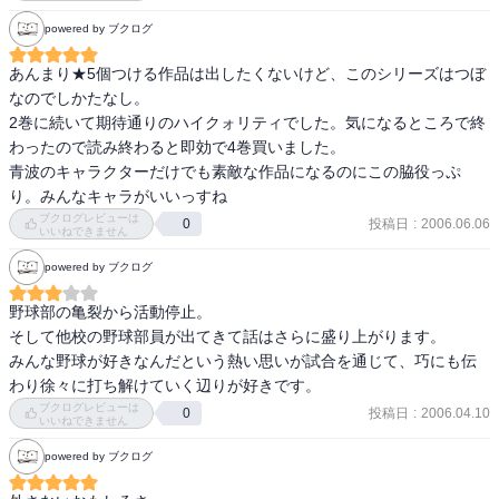
powered by ブクログ
あんまり★5個つける作品は出したくないけど、このシリーズはつぼ
なのでしかたなし。

2巻に続いて期待通りのハイクォリティでした。気になるところで終
わったので読み終わると即効で4巻買いました。

青波のキャラクターだけでも素敵な作品になるのにこの脇役っぷ
り。みんなキャラがいいっすね
ブクログレビューは
投稿日
:
2006.06.06
0
いいねできません
powered by ブクログ
野球部の亀裂から活動停止。

そして他校の野球部員が出てきて話はさらに盛り上がります。

みんな野球が好きなんだという熱い思いが試合を通じて、巧にも伝
わり徐々に打ち解けていく辺りが好きです。
ブクログレビューは
投稿日
:
2006.04.10
0
いいねできません
powered by ブクログ