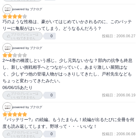
powered by ブクログ
巧のような性格は、豪がいてはじめていかされるのに、このバッテ
リーに亀裂がはいってしまう。どうなるんだろう？
ブクログレビューは
投稿日
:
2006.06.27
0
いいねできません
powered by ブクログ
2〜4巻の橋渡しという感じ。少し元気ないかな？部内の抗争も終息
し、新しい挑戦相手へとつながっていく。あまり激しい展開はな
く、少しずつ他の登場人物がはっきりしてきたし、戸村先生なども
ちょっと変わってきたみたい。

06/06/15あたり
ブクログレビューは
投稿日
:
2006.06.19
0
いいねできません
powered by ブクログ
『バッテリー?』の続編。もうたまらん！続編が出るたびに全冊を何
度も読み返してします。野球って・・・いいな！
ブクログレビューは
投稿日
:
2006.06.08
0
いいねできません