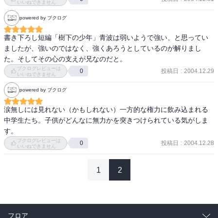
いいねできません
powered by ブクログ
書き下ろし短編「樹下の少年」青波は弱いようで強い、と思ってい
ましたが、強いのではなく、強くあろうとしているのが解りまし
た。そしてその心の支えが兄なのだと。
ブクログレビューは
投稿日
:
2004.12.29
0
いいねできません
powered by ブクログ
涙無しには見れない（かもしれない）一方的な権力に飲み込まれる
中学生たち。子供がどんなに無力かを突きつけられている気がしま
す。
ブクログレビューは
投稿日
:
2004.12.28
0
いいねできません
1
2
フロア