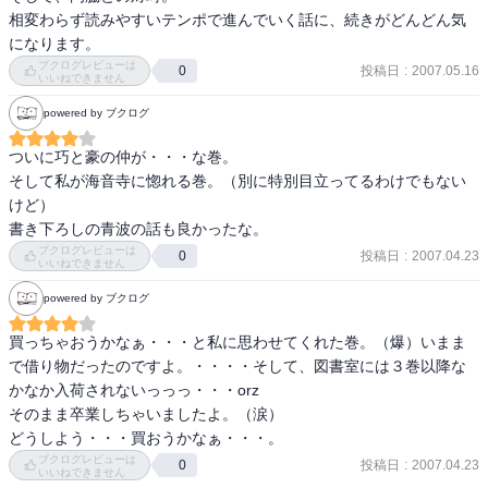
相変わらず読みやすいテンポで進んでいく話に、続きがどんどん気
になります。
ブクログレビューは
投稿日
:
2007.05.16
0
いいねできません
powered by ブクログ
ついに巧と豪の仲が・・・な巻。

そして私が海音寺に惚れる巻。（別に特別目立ってるわけでもない
けど）

ブクログレビューは
投稿日
:
2007.04.23
0
いいねできません
powered by ブクログ
買っちゃおうかなぁ・・・と私に思わせてくれた巻。（爆）いまま
で借り物だったのですよ。・・・・そして、図書室には３巻以降な
かなか入荷されないっっっ・・・orz

そのまま卒業しちゃいましたよ。（涙）

どうしよう・・・買おうかなぁ・・・。
ブクログレビューは
投稿日
:
2007.04.23
0
いいねできません