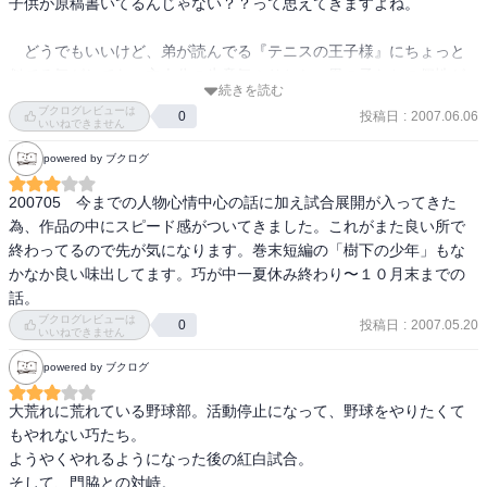
子供が原稿書いてるんじゃない？？って思えてきますよね。

　どうでもいいけど、弟が読んでる『テニスの王子様』にちょっと
似てる気がしてた。主人公の生意気ぶりとか、男の子たちの個性が
続きを読む
光ってるとことかね。

ブクログレビューは
投稿日
:
2007.06.06
0
　だから「コレは漫画化しそう」と思ってたら、漫画化しちゃいま
いいねできません
powered by ブクログ
200705　今までの人物心情中心の話に加え試合展開が入ってきた
為、作品の中にスピード感がついてきました。これがまた良い所で
終わってるので先が気になります。巻末短編の「樹下の少年」もな
かなか良い味出してます。巧が中一夏休み終わり〜１０月末までの
話。
ブクログレビューは
投稿日
:
2007.05.20
0
いいねできません
powered by ブクログ
大荒れに荒れている野球部。活動停止になって、野球をやりたくて
もやれない巧たち。

ようやくやれるようになった後の紅白試合。

そして、門脇との対峙。
