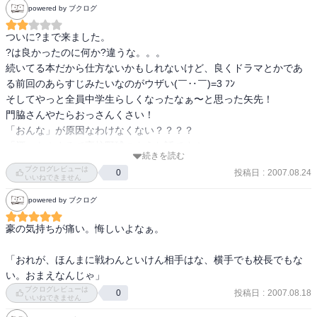
powered by ブクログ
ついに?まで来ました。 

?は良かったのに何か?違うな。。。 

続いてる本だから仕方ないかもしれないけど、良くドラマとかであ
る前回のあらすじみたいなのがウザい(￣‥￣)=3 ﾌﾝ 

そしてやっと全員中学生らしくなったなぁ〜と思った矢先！ 

門脇さんやたらおっさんくさい！ 

「おんな」が原因なわけなくない？？？？ 

「酒」も！まるで高校野球のような話です★ 

続きを読む
ブクログレビューは
投稿日
:
2007.08.24
0
いいねできません
powered by ブクログ
豪の気持ちが痛い。悔しいよなぁ。 

「おれが、ほんまに戦わんといけん相手はな、横手でも校長でもな
ブクログレビューは
投稿日
:
2007.08.18
0
いいねできません