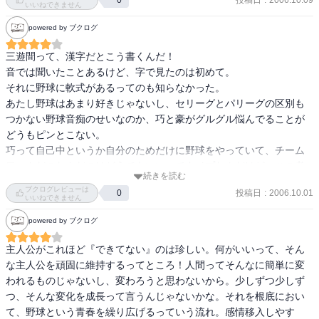
0
いいねできません
powered by ブクログ
三遊間って、漢字だとこう書くんだ！

音では聞いたことあるけど、字で見たのは初めて。

それに野球に軟式があるってのも知らなかった。

あたし野球はあまり好きじゃないし、セリーグとパリーグの区別も
つかない野球音痴のせいなのか、巧と豪がグルグル悩んでることが
どうもピンとこない。

巧って自己中というか自分のためだけに野球をやっていて、チーム
ワークだのなんだのはどうでもいいってタイプなんだけど、この考
続きを読む
え方がこれから変わるのか、ずっとその意思を貫くのか。

ブクログレビューは
投稿日
:
2006.10.01
0
豪は巧にその考えを貫けって言ってるけど、それじゃダメでしょ。

いいねできません
どうまとめるんだろう。楽しみ。

powered by ブクログ
しかも、強豪チームとの練習試合が始まるところで終わってるの
よ。

主人公がこれほど『できてない』のは珍しい。何がいいって、そん
早く続きが読みたい！！
な主人公を頑固に維持するってところ！人間ってそんなに簡単に変
われるものじゃないし、変わろうと思わないから。少しずつ少しず
つ、そんな変化を成長って言うんじゃないかな。それを根底におい
て、野球という青春を繰り広げるっていう流れ。感情移入しやす