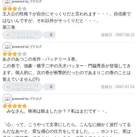
powered by ブクログ
主人公の性格？が自分にそっくりだと言われます・・・。自信家で
はないんですが、それ以外がそっくりだと・・・。

第三巻
ブクログレビューは
投稿日
:
2007.08.13
0
いいねできません
powered by ブクログ
あさのあつこの名作・バッテリー３巻。

この巻で、強豪・横手二中の天才バッター・門脇秀吾が登場してき
ます。個人的に、次の巻が衝撃的だったのであまりこの巻のことは
覚えていません(汗)
ブクログレビューは
投稿日
:
2007.07.24
0
いいねできません
powered by ブクログ
　みなさん、映画は観ましたか？？私はまだです・・。

「心」って、こうやって文章にしたら、こんなに細かく波打ってる
んだなあ〜と、変な感心の仕方をしてました。。。ホントに、実は