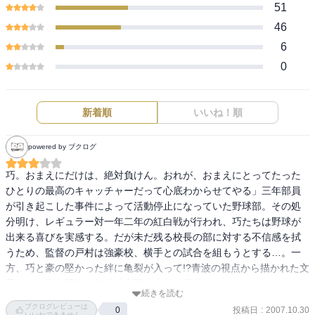
51
46
6
0
新着順
いいね！順
powered by ブクログ
巧。おまえにだけは、絶対負けん。おれが、おまえにとってたった
ひとりの最高のキャッチャーだって心底わからせてやる」三年部員
が引き起こした事件によって活動停止になっていた野球部。その処
分明け、レギュラー対一年二年の紅白戦が行われ、巧たちは野球が
出来る喜びを実感する。だが未だ残る校長の部に対する不信感を拭
うため、監督の戸村は強豪校、横手との試合を組もうとする…。一
方、巧と豪の堅かった絆に亀裂が入って!?青波の視点から描かれた文
庫だけの書き下ろし短編「樹下の少年」収録。 

続きを読む
ブクログレビューは
投稿日
:
2007.10.30
0
いいねできません