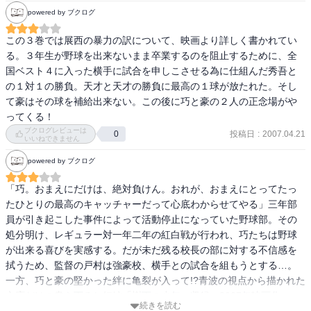
powered by ブクログ
この３巻では展西の暴力の訳について、映画より詳しく書かれてい
る。３年生が野球を出来ないまま卒業するのを阻止するために、全
国ベスト４に入った横手に試合を申しこさせる為に仕組んだ秀吾と
の１対１の勝負。天才と天才の勝負に最高の１球が放たれた。そし
て豪はその球を補給出来ない。この後に巧と豪の２人の正念場がや
ってくる！
ブクログレビューは
投稿日
:
2007.04.21
0
いいねできません
powered by ブクログ
「巧。おまえにだけは、絶対負けん。おれが、おまえにとってたっ
たひとりの最高のキャッチャーだって心底わからせてやる」三年部
員が引き起こした事件によって活動停止になっていた野球部。その
処分明け、レギュラー対一年二年の紅白戦が行われ、巧たちは野球
が出来る喜びを実感する。だが未だ残る校長の部に対する不信感を
拭うため、監督の戸村は強豪校、横手との試合を組もうとする…。
一方、巧と豪の堅かった絆に亀裂が入って!?青波の視点から描かれた
文庫だけの書き下ろし短編「樹下の少年」収録。2007年映画化。
続きを読む