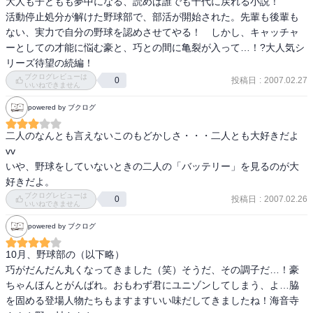
大人も子どもも夢中になる、読めば誰でも十代に戻れる小説！

活動停止処分が解けた野球部で、部活が開始された。先輩も後輩も
ない、実力で自分の野球を認めさせてやる！　しかし、キャッチャ
ーとしての才能に悩む豪と、巧との間に亀裂が入って…！?大人気シ
リーズ待望の続編！ 
ブクログレビューは
投稿日
:
2007.02.27
0
いいねできません
powered by ブクログ
二人のなんとも言えないこのもどかしさ・・・二人とも大好きだよ
vv

いや、野球をしていないときの二人の「バッテリー」を見るのが大
ブクログレビューは
投稿日
:
2007.02.26
0
いいねできません
powered by ブクログ
10月、野球部の（以下略）

巧がだんだん丸くなってきました（笑）そうだ、その調子だ…！豪
ちゃんほんとがんばれ。おもわず君にユニゾンしてしまう、よ…脇
を固める登場人物たちもますますいい味だしてきましたね！海音寺