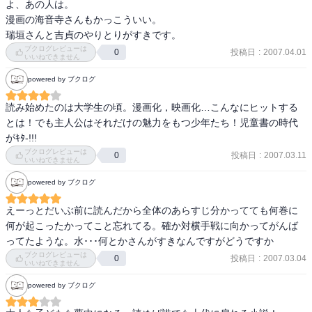
よ、あの人は。

漫画の海音寺さんもかっこういい。

ブクログレビューは
投稿日
:
2007.04.01
0
いいねできません
powered by ブクログ
読み始めたのは大学生の頃。漫画化，映画化…こんなにヒットする
とは！でも主人公はそれだけの魅力をもつ少年たち！児童書の時代
がｷﾀ-!!!
ブクログレビューは
投稿日
:
2007.03.11
0
いいねできません
powered by ブクログ
えーっとだいぶ前に読んだから全体のあらすじ分かってても何巻に
何が起こったかってこと忘れてる。確か対横手戦に向かってがんば
ってたような。水･･･何とかさんがすきなんですがどうですか
ブクログレビューは
投稿日
:
2007.03.04
0
いいねできません
powered by ブクログ