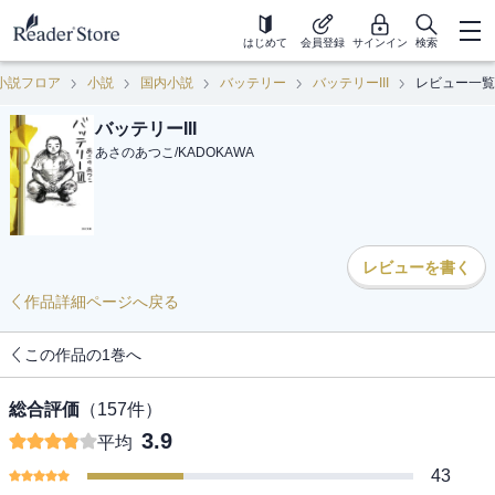
はじめて
会員登録
サインイン
検索
小説フロア
小説
国内小説
バッテリー
バッテリーIII
レビュー一覧
バッテリーIII
あさのあつこ
/
KADOKAWA
レビューを書く
作品詳細ページへ戻る
この作品の1巻へ
総合評価
（
157
件）
3.9
平均
43