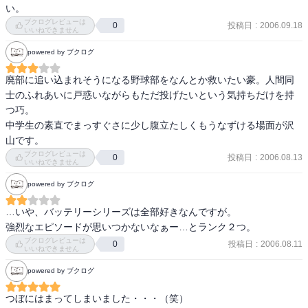
い。
ブクログレビューは
投稿日
:
2006.09.18
0
いいねできません
powered by ブクログ
廃部に追い込まれそうになる野球部をなんとか救いたい豪。人間同
士のふれあいに戸惑いながらもただ投げたいという気持ちだけを持
つ巧。

中学生の素直でまっすぐさに少し腹立たしくもうなずける場面が沢
山です。
ブクログレビューは
投稿日
:
2006.08.13
0
いいねできません
powered by ブクログ
…いや、バッテリーシリーズは全部好きなんですが。

強烈なエピソードが思いつかないなぁー…とランク２つ。
ブクログレビューは
投稿日
:
2006.08.11
0
いいねできません
powered by ブクログ
つぼにはまってしまいました・・・（笑）
