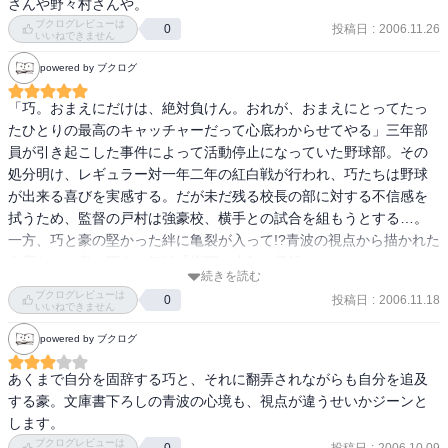
さんや野々村さんや。
ブクログレビューは
投稿日
:
2006.11.26
0
いいねできません
powered by ブクログ
「巧。おまえにだけは、絶対負けん。おれが、おまえにとってたっ
たひとりの最高のキャッチャーだって心底わからせてやる」三年部
員が引き起こした事件によって活動停止になっていた野球部。その
処分明け、レギュラー対一年二年の紅白戦が行われ、巧たちは野球
が出来る喜びを実感する。だが未だ残る校長の部に対する不信感を
拭うため、監督の戸村は強豪校、横手との試合を組もうとする…。
一方、巧と豪の堅かった絆に亀裂が入って!?青波の視点から描かれた
文庫だけの書き下ろし短編「樹下の少年」収録。
続きを読む
ブクログレビューは
投稿日
:
2006.11.18
0
いいねできません
powered by ブクログ
あくまで自分を固辞する巧と、それに翻弄されながらも自分を追及
する豪。文庫書下ろしの青波の心境も、視点が違うせいかジーンと
します。
ブクログレビューは
投稿日
:
2006.10.09