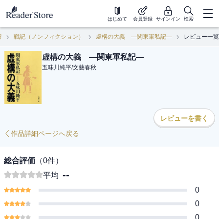
はじめて
会員登録
サインイン
検索
養
戦記（ノンフィクション）
虚構の大義 ―関東軍私記―
レビュー一覧
虚構の大義 ―関東軍私記―
五味川純平
/
文藝春秋
レビューを書く
作品詳細ページへ戻る
総合評価
（
0
件）
--
平均
0
0
0