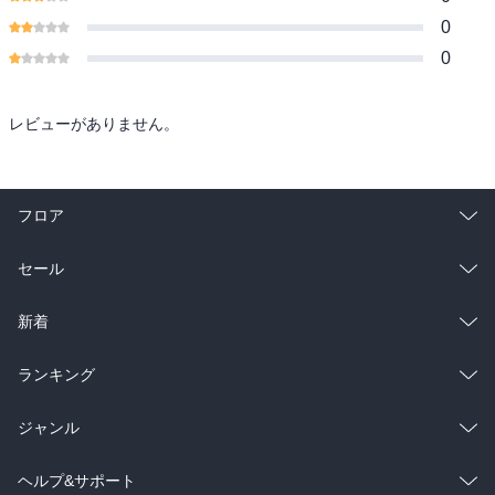
0
0
レビューがありません。
フロア
総合
コミック
セール
ラノベ
小説
総合
コミック
新着
雑誌・グラビア
ビジネス・実用
ラノベ
小説
総合
コミック
ランキング
BL・TL
雑誌・グラビア
ビジネス・実用
ラノベ
小説
総合
コミック
ジャンル
BL・TL
雑誌・グラビア
ビジネス・実用
ラノベ
小説
コミック
男性コミック
ヘルプ&サポート