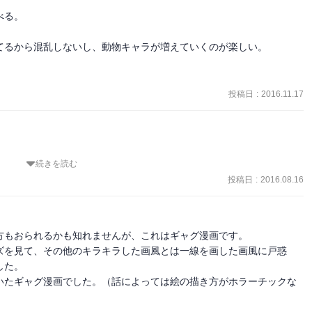
る。

るから混乱しないし、動物キャラが増えていくのが楽しい。

投稿日
:
2016.11.17
続きを読む
てみた作品です。

投稿日
:
2016.08.16
な気がします……（ごめんなさい）

鋭すぎるような気がして、愛嬌がない……とか、思ってしまいまし
もおられるかも知れませんが、これはギャグ漫画です。

ズを見て、その他のキラキラした画風とは一線を画した画風に戸惑
た。

実だったんだなあ……と思う感じなので、アニメから入った側の人間
いたギャグ漫画でした。（話によっては絵の描き方がホラーチックな
とを言っていますが、実はアニメも途中までしか見たことがない人な
どうかは、さっぱりわかっていませんが……
