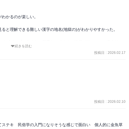
わかるのが楽しい。

ると理解できる難しい漢字の地名(地獄の)がわかりやすかった。

ーイビバップの次くらい何度もみてます。絵柄がアニメとは違うけ
続きを読む
と思います
投稿日
:
2026.02.17
投稿日
:
2026.02.10
てステキ　民俗学の入門になりそうな感じで面白い　個人的に金魚草