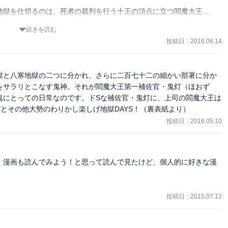
地獄を仕切るのは、死者の裁判を行う十王の頂点に立つ閻魔大王…
ようなので、これからおいかけ始める私は大変、ということだけは心
続きを読む
だし、地獄で起きる様々なトラブルや問題を解決していきます。

投稿日
:
2016.06.14
好きなので動物の獄卒には比較的優しく接し、モフモフしたがるお茶目
うな活躍を見せてくれるのか、とても楽しみです。
こざがあり、それ以来犬猿の仲で、顔を合わす度に鬼灯の方からトラ
獄と八寒地獄の二つに分かれ、さらに二百七十二の細かい部署に分か
をサラリとこなす鬼神。それが閻魔大王第一補佐官・鬼灯（ほおず
が、それまでイメージしていたものと違う雰囲気のキャラになって出
鬼にとっての日常なのです。ドSな補佐官・鬼灯に、上司の閻魔大王は
とその他大勢のわりかし楽しげ地獄DAYS！（裏表紙より）
世界の地獄について色々知れて楽しい漫画です。

投稿日
:
2016.05.10
た今も毎回のように新キャラクターが登場し、どのキャラも個性的でユ
す。
、漫画も読んでみよう！と思って読んで見たけど、個人的に好きな漫
投稿日
:
2015.07.12