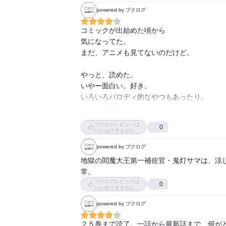
地獄の話、と聞けばホラー…？と思われる方
powered by ブクログ
いた。

だが、ホラー要素は殆どなく、むしろ上手く
コミックが出始めた頃から

程の面白い作品。

気になってた。

まだ、アニメも見てないのだけど。

アニメ化もされ、原作ともにかなりの人気があ
日本の神話など、勉強となる部分も多いので
やっと、読めた。

いやー面白い。好き。

いろいろパロディ的なやつもあったり。

うん、貞子とか（笑）

ブクログレビューは
0
早く続き読もう。

いいねできません
powered by ブクログ
鬼灯さん、ちょっと声優のしらいむに似てない
地獄の閻魔大王第一補佐官・鬼灯サマは、涼
気のせい？
常。
ブクログレビューは
0
いいねできません
powered by ブクログ
２５巻まで読了。一話から最新話まで、何が