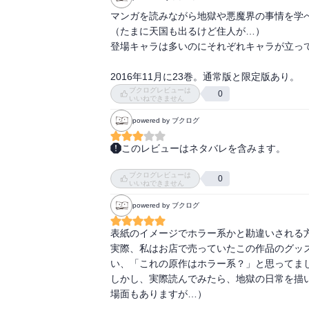
マンガを読みながら地獄や悪魔界の事情を学べ
（たまに天国も出るけど住人が…）

登場キャラは多いのにそれぞれキャラが立って
2016年11月に23巻。通常版と限定版あり。
ブクログレビューは
0
いいねできません
powered by ブクログ
このレビューはネタバレを含みます。
アニメを観て、これは面白い！　と思って買っ
ブクログレビューは
0
いいねできません
が、しかし。

powered by ブクログ
個人的にはアニメの絵柄の方がスキだったよう
アニメよりも、原作の方が鬼灯様の目つきが
表紙のイメージでホラー系かと勘違いされる方
た。

実際、私はお店で売っていたこの作品のグッ
い、「これの原作はホラー系？」と思ってまし
でも、話の内容は基本的にアニメが原作に忠
しかし、実際読んでみたら、地獄の日常を描
でも充分に楽しめます……と、えらそうなこ
場面もありますが…）

ので、ここから先もアニメが原作どおりなのか