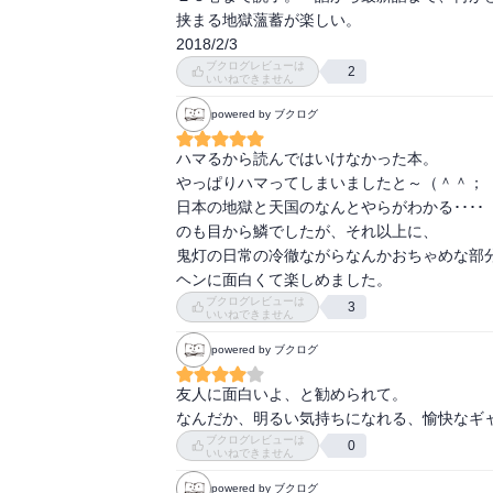
挟まる地獄薀蓄が楽しい。

2018/2/3
ブクログレビューは
2
いいねできません
powered by ブクログ
ハマるから読んではいけなかった本。

やっぱりハマってしまいましたと～（＾＾；

日本の地獄と天国のなんとやらがわかる････

のも目から鱗でしたが、それ以上に、

鬼灯の日常の冷徹ながらなんかおちゃめな部分
ヘンに面白くて楽しめました。
ブクログレビューは
3
いいねできません
powered by ブクログ
友人に面白いよ、と勧められて。

なんだか、明るい気持ちになれる、愉快なギ
ブクログレビューは
0
いいねできません
powered by ブクログ