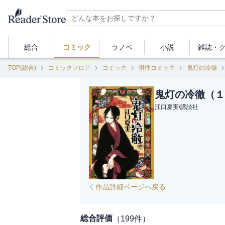
総合
コミック
ラノベ
小説
雑誌・
TOP(総合)
コミックフロア
コミック
男性コミック
鬼灯の冷徹
鬼灯の冷徹（１
江口夏実
/
講談社
作品詳細ページへ戻る
総合評価
（
199
件）