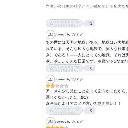
亡者が溢れ鬼の獄卒たちが戒めている広大な
何はともあれ、随分、先まで巻数が出ている
の、第一補佐官を務める鬼神、鬼灯。

に刻んでおきます。

どんな状況でも冷静に対応し、的確に指示を
ブクログレビューは
2
周りからはドSと認識されていますが、動物
いいねできません
閻魔様にも厳しい鬼灯様が、これからどのよ
な一面も持ち合わせている鬼灯。

powered by ブクログ
しかし、天国にいる神獣・白澤とは昔にいざ
あの世には天国と地獄がある。地獄は八大地
ブルを招いている節もあります。

れている。そんな広大な地獄で、膨大な仕事
妖怪やおとぎ話の登場人物などが出てきます
き）である！――人にとっての地獄。それは
てくる場合もあって面白いです。

涙、涙……そんな日常です。冷徹でドSな鬼灯
他にも西洋の悪魔や神話の神も登場し、日本や
ブクログレビューは
0
いいねできません
この作品はギャグ漫画ですが、20巻を超え
powered by ブクログ
ニークなので飽きさせません。

是非一度皆さんにも読んでみて欲しい作品で
アニメを少し見たことあって面白かったから
画じゃなかった(。´Д⊂)

漫画読むよりアニメの方が断然面白い！！
ブクログレビューは
0
いいねできません
powered by ブクログ