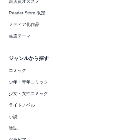
書店員オススメ
Reader Store 限定
メディア化作品
厳選テーマ
ジャンルから探す
コミック
少年・青年コミック
少女・女性コミック
ライトノベル
小説
雑誌
グラビア