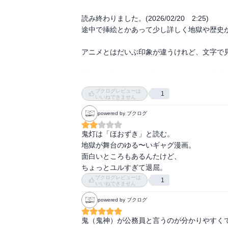
読み終わりました。(2026/02/20　2:25)

途中で挿絵とかあって少し詳しく地獄や歴史が
アニメとはだいぶ印象が違うけれど、文字で見
アニメはたぶん、エヴァ、コジコジ、カウボ
ど、コミックもとても楽しい。続けて読もう
ブクログレビューは
1
いいねできません
powered by ブクログ
鬼灯は「ほおずき」と読む。

地獄が舞台のゆる〜いギャグ漫画。

面白いところもあるんたけど、

ちょっとユルすぎて退屈。
ブクログレビューは
1
いいねできません
powered by ブクログ
鬼（鬼神）が公務員と言うのが分かりやすく