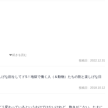
もいらっしゃるだろう。私も本作に触れる前は、そんなことを感じて
盛り込まれている時事ネタや神話ネタに、お腹を抱えて笑ってしまう
る本作。

、是非読んで、他の方にもおすすめして欲しい。
続きを読む
投稿日
:
2022.12.31
？

しげな顔をしてドS！地獄で働く人（＆動物）たちの割と楽しげな日
投稿日
:
2018.10.12
どう変わっているというわけではないけれど、飽きがこない。たまに