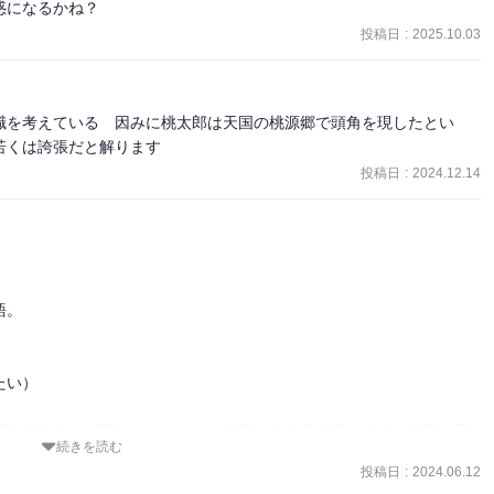
惑になるかね？
投稿日
:
2025.10.03
職を考えている　因みに桃太郎は天国の桃源郷で頭角を現したとい
若くは誇張だと解ります
投稿日
:
2024.12.14
。

い）

様を付けさせて下さい）と、その他癖のある住人達による、地獄の日
続きを読む
投稿日
:
2024.06.12