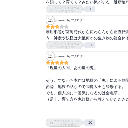
を飼って？育てて？みたい気がする　近所迷
ブクログレビューは
0
いいねできません
powered by ブクログ
雇用形態が室町時代から変わらんから正直転
う　神獣や妖怪は大抵何かの生き物の複合体
ブクログレビューは
1
いいねできません
powered by ブクログ
『現世の人間、あの世の鬼』

そう、すなわち本作は地獄の「鬼」による物語
勿論、地獄の話なので閻魔大王も登場する。

でも、個人的に一番気になるのは金魚草。

（是非、育て方を鬼灯様から教えていただきた
本作は、閻魔大王第一補佐官である、鬼灯（
常を描いた作品。

ブクログレビューは
10
いいねできません